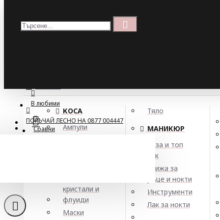
Меню
Кошница
Menu
ПОРЪЧАЙ ЛЕСНО НА 0877 004447
МЕНЮ
В любими
КОСА
Тяло
ПОРЪЧАЙ ЛЕСНО НА 0877 004447
Ампули
МАНИКЮР
Сравни
Арган
База и топ
Балсами
лак
Комплект шампоан 
Боя за коса
Грижа за
Елексири,
ръце и нокти
кристали и
Инструменти
флуиди
Лак за нокти
Маски