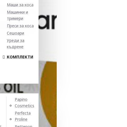
Маши за коса
Машинки и
тримери
Преси за коса
Сешоари
Уреди за
къдрене
КОМПЛЕКТИ
Papino
Cosmetics
Perfecta
Proline
N
Pettenon