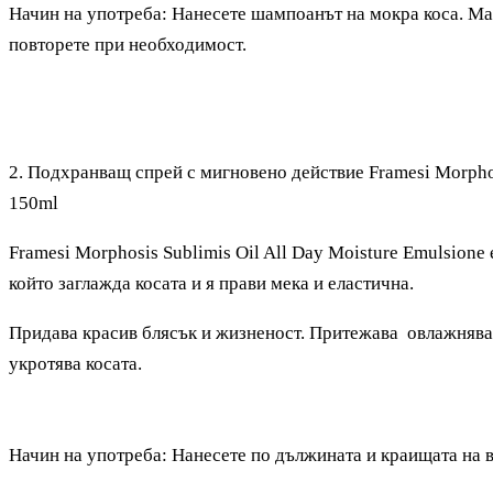
Начин на употреба: Нанесете шампоанът на мокра коса. Ма
повторете при необходимост.
2.
Подхранващ спрей с мигновено действие Framesi Morphosi
150ml
Framesi Morphosis Sublimis Oil All Day Moisture Emulsion
който заглажда косата и я прави мека и еластична.
Придава красив блясък и жизненост. Притежава овлажняващ
укротява косата.
Начин на употреба: Нанесете по дължината и краищата на 