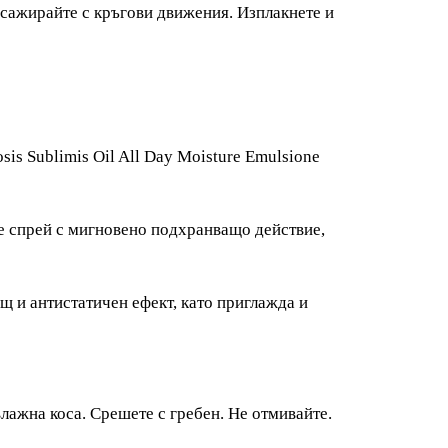
сажирайте с кръгови движения. Изплакнете и
s Sublimis Oil All Day Moisture Emulsione
e е спрей с мигновено подхранващо действие,
 и антистатичен ефект, като приглажда и
влажна коса. Срешете с гребен. Не отмивайте.