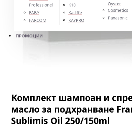
Oyster
Professionel
K18
Cosmetics
FABY
Kadiffe
Panasonic
FARCOM
KAYPRO
ПРОМОЦИИ
Комплект шампоан и спре
масло за подхранване Fra
Sublimis Oil 250/150ml