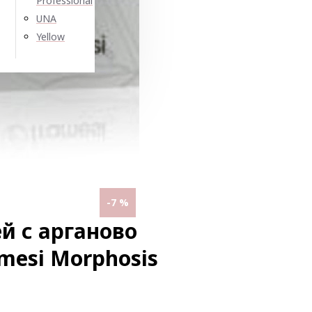
Professional
UNA
Yellow
-7 %
й с арганово
mesi Morphosis