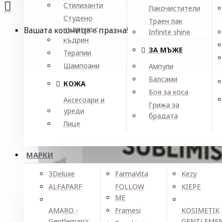
Стилизанти
Лакочистители
Студено
Траен лак
къдрене с
Вашата кошница е празна!
Infinite shine
къдрин
ЗА МЪЖЕ
Терапии
Шампоани
Ампули
Балсами
КОЖА
Боя за коса
Аксесоари и
Грижа за
уреди
брадата
Лице
МАРКИ
3Deluxe
FarmaVita
Kezy
ALFAPARF
FOLLOW
KIEPE
ME
AMARO -
Framesi
KOSIMETIK
Gentleman's
GENTLEME