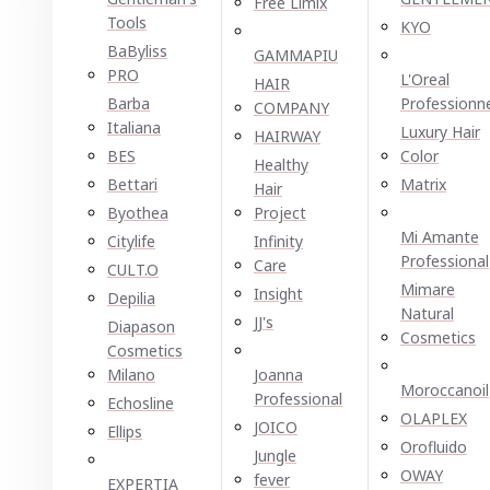
Free Limix
Tools
KYO
BaByliss
GAMMAPIU
PRO
L'Oreal
HAIR
Barba
Professionn
COMPANY
Italiana
Luxury Hair
HAIRWAY
BES
Color
Healthy
Bettari
Matrix
Hair
Byothea
Project
Mi Amante
Citylife
Infinity
Professional
Care
CULT.O
Mimare
Insight
Depilia
Natural
JJ's
Diapason
Cosmetics
Cosmetics
Milano
Joanna
Moroccanoil
Professional
Echosline
OLAPLEX
JOICO
Ellірѕ
Orofluido
Jungle
OWAY
fever
EXPERTIA