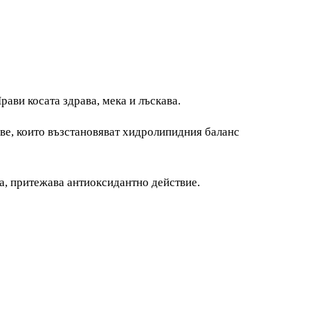
рави косата здрава, мека и лъскава.
ве, които възстановяват хидролипидния баланс
та, притежава антиоксидантно действие.