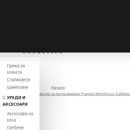
Грижа за
кожата
Стилизанти
Шампоани
Начало
и спрей с арганово масло за подхранване Framesi Morphosis Sublimis 
УРЕДИ И
АКСЕСОАРИ
Аксесоари за
коса
Гребени