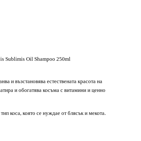
s Sublimis Oil Shampoo 250ml
нва и възстановява естествената красота на
атира и обогатява косъма с витамини и ценно
ип коса, която се нуждае от блясък и мекота.