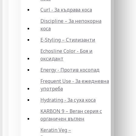
Curl - За къдрава коса
Discipline – За непокорна
коса
E-Styling – Стилизанти
Echosline Color - Боя и
оксидант
Energy - Против косопад
Frequent Use - За ежедневна
употреба
Hydrating - За суха коса
KARBON 9 – Веган серия с
органичен въглен
Keratin Veg –