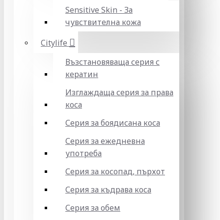
Sensitive Skin - За
чувствителна кожа
Citylife
Възстановяваща серия с
кератин
Изглаждаща серия за права
коса
Серия за боядисана коса
Серия за ежедневна
употреба
Серия за косопад, пърхот
Серия за къдрава коса
Серия за обем