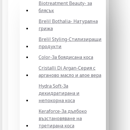
Biotreatment Beauty- за
блясък
Brelil Bothalia- Натурална
грижа
Brelil Styling-Стилизиращи
продукти
Color-За боядисана коса
Cristalli Di Argan-Серия с
арганово масло и алое вера
Hydra Soft-За
дехидратирана и
непокорна коса
Keraforce-За дълбоко
възстановяване на
третирана коса