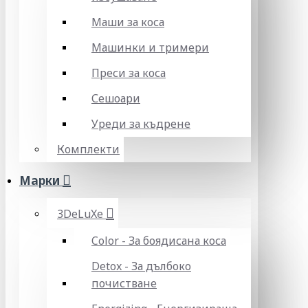
Маши за коса
Машинки и тримери
Преси за коса
Сешоари
Уреди за къдрене
Комплекти
Марки
3DeLuXe
Color - За боядисана коса
Detox - За дълбоко
почистване