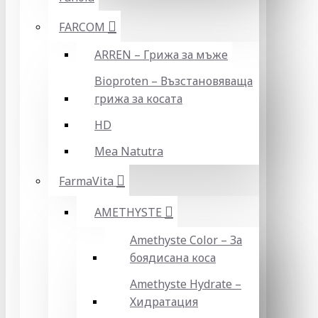
FARCOM
ARREN – Грижа за мъже
Bioproten – Възстановяваща
грижа за косата
HD
Mea Natutra
FarmaVita
AMETHYSTE
Amethyste Color – За
боядисана коса
Amethyste Hydrate –
Хидратация