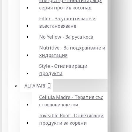
Energizing - Енергизираща
серия против косопад
Filler - За уплътняване и
възстановяване
No Yellow - За руса коса
Nutritive - За подхранване и
хидратация
Style - Стилизиращи
продукти
ALFAPARF
Cellula Madre - Терапия със
стволови клетки
Invisible Root - Оцветяващи
продукти за корени