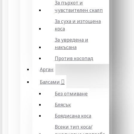
За пърхот и
чувствителен скалп
За суха и изтощена
коса
За увредена и
накъсана
Против косопад
Арган
Балсами
Без отмиване
Блясък
Боядисана коса
Всеки тип коса/