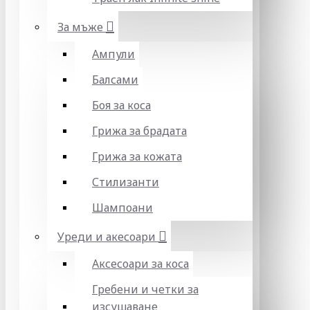
За мъже
Ампули
Балсами
Боя за коса
Грижа за брадата
Грижа за кожата
Стилизанти
Шампоани
Уреди и акесоари
Аксесоари за коса
Гребени и четки за
изсушаване