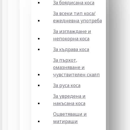
За боядисана коса
За всеки тип коса/
ежедневна употреба
За изглаждане и
непокорна коса
За къдрава коса
За пърхот,
омазняване и
чувствителен скалп
За руса коса
За увредена и
накъсана коса
Оцветяващи и
матиращи