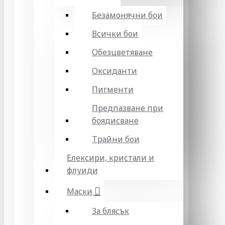
Безамонячни бои
Всички бои
Обезцветяване
Оксиданти
Пигменти
Предпазване при
боядисване
Трайни бои
Елексири, кристали и
флуиди
Маски
За блясък