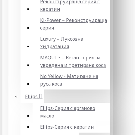
Реконструираща серия с
кератин
Ki-Power – Реконструираща
серия
Luxury – Луксозна
хидратация
MAQUI 3 – Веган серия за
увредена и третирана коса
No Yellow - Матиране на
руса коса
Ellips
Ellips-Серия с арганово
масло
Ellips-Серия с кератин