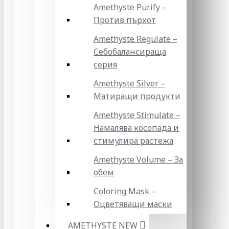
Amethyste Purify –
Против пърхот
Amethyste Regulate –
Себобалансираща
серия
Amethyste Silver –
Матиращи продукти
Amethyste Stimulate –
Намалява косопада и
стимулира растежа
Amethyste Volume – За
обем
Coloring Mask –
Оцветяващи маски
AMETHYSTE NEW