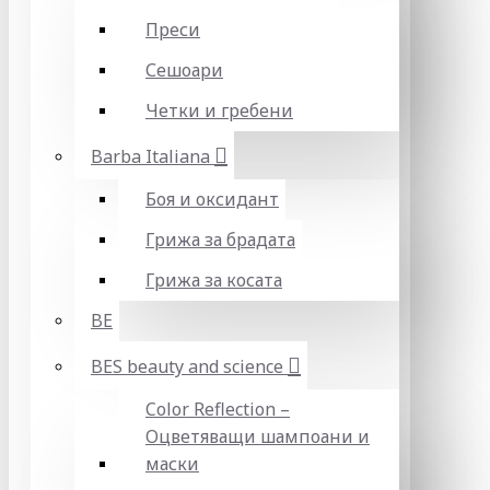
Преси
Сешоари
Четки и гребени
Barba Italiana
Боя и оксидант
Грижа за брадата
Грижа за косата
BE
BES beauty and science
Color Reflection –
Оцветяващи шампоани и
маски