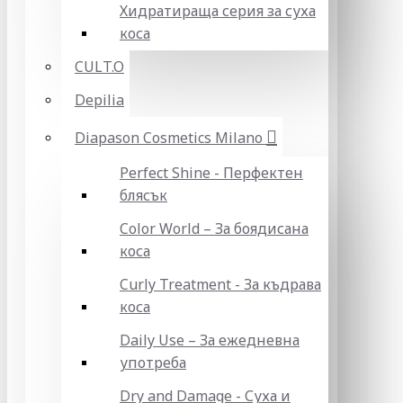
Хидратираща серия за суха
коса
CULT.O
Depilia
Diapason Cosmetics Milano
Perfect Shine - Перфектен
блясък
Color World – За боядисана
коса
Curly Treatment - За къдрава
коса
Daily Use – За ежедневна
употреба
Dry and Damage - Суха и