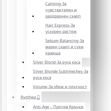
Calming-За
чувствителен и
раздразнен скалп
Hair Express-За
ускорен растеж
Sebum-Balancing-За
мазен скалп и сухи
краища
Silver Blond-За руса коса
Silver Blonde Sublіmeches-За
руса коса
Volume-За обем и плътност
Byothea
Anti-Age – Против бръчки