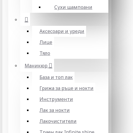
Сухи шампоани
Аксесоари и уреди
Лице
Тяло
Маникюр
База и топ лак
Грижа за ръце и нокти
Инструменти
Лак за нокти
Лакочистители
Траен лак Infinite shine