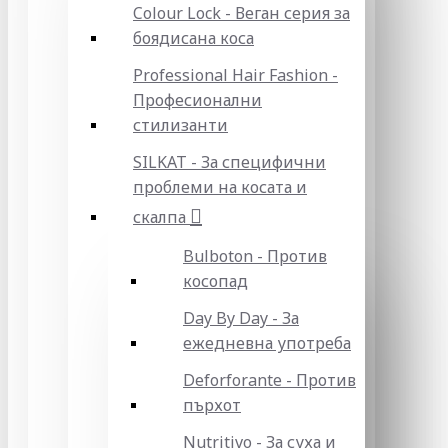
Colour Lock - Веган серия за
боядисана коса
Professional Hair Fashion -
Професионални
стилизанти
SILKAT - За специфични
проблеми на косата и
скалпа
Bulboton - Против
косопад
Day By Day - За
ежедневна употреба
Deforforante - Против
пърхот
Nutritivo - За суха и