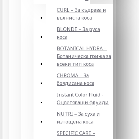
CURL – За къдрава и
вълниста коса
BLONDE – За руса
коса
BOTANICAL HYDRA –
Ботаническа грижа за
всеки тип коса
CHROMA – За
боядисана коса
Instant Color Fluid -
Оцветяващи флуиди
NUTRI – За суха и
изтощена коса
SPECIFIC CARE –