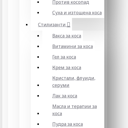
Против косопад
Суха и изтощена коса
Стилизанти
Вакса за коса
Витамини за коса
Гел за коса
Крем за коса
Кристали, флуиди,
серуми
Лак за коса
Масла и терапии за
коса
Пудра за коса