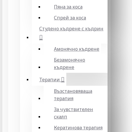
Пяна за коса
Спрей за коса
Студено къдрене с къдрин
Амонячно къдрене
Безамонячно
къдрене
Терапии
Възстановяваща
терапия
За чувствителен
скалп
Кератинова терапия