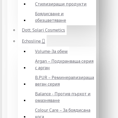
Стилизиращи продукти
Боядисване и
обезцветяване
Dott. Solari Cosmetics
Echosline
Volume-За обем
Argan – Подхранваща серия
с арган
B.PUR – Реминерализираща
веган серия
Balance - Против пърхот и
омазняване
Colour Care – За боядисана
коса