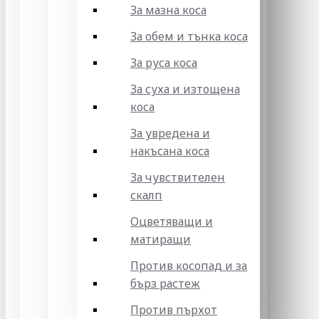
За мазна коса
За обем и тънка коса
За руса коса
За суха и изтощена
коса
За увредена и
накъсана коса
За чувствителен
скалп
Оцветяващи и
матиращи
Против косопад и за
бърз растеж
Против пърхот