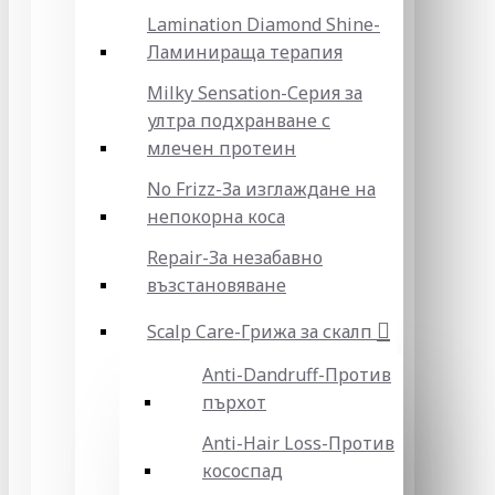
Lamination Diamond Shine-
Ламинираща терапия
Milky Sensation-Серия за
ултра подхранване с
млечен протеин
No Frizz-За изглаждане на
непокорна коса
Repair-За незабавно
възстановяване
Scalp Care-Грижа за скалп
Anti-Dandruff-Против
пърхот
Anti-Hair Loss-Против
кососпад