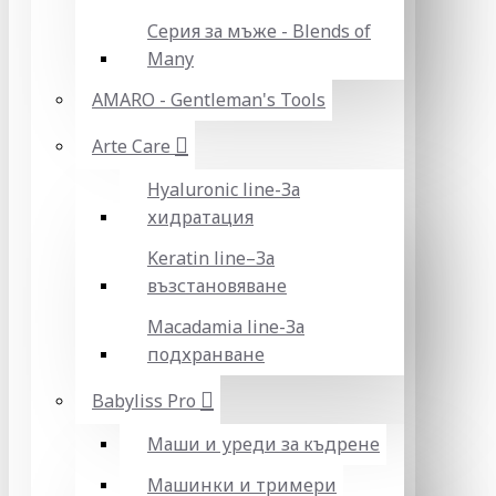
Серия за мъже - Blends of
Many
AMARO - Gentleman's Tools
Arte Care
Hyaluronic line-За
хидратация
Keratin line–За
възстановяване
Macadamia line-За
подхранване
Babyliss Pro
Маши и уреди за къдрене
Машинки и тримери