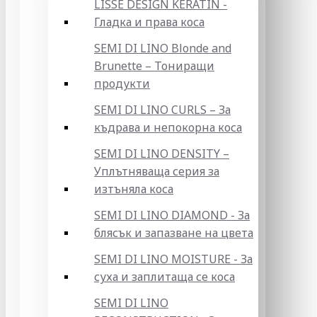
LISSE DESIGN KERATIN -
Гладка и права коса
SEMI DI LINO Blonde and
Brunette – Тониращи
продукти
SEMI DI LINO CURLS – За
къдрава и непокорна коса
SEMI DI LINO DENSITY –
Уплътняваща серия за
изтъняла коса
SEMI DI LINO DIAMOND - За
блясък и запазване на цвета
SEMI DI LINO MOISTURE - За
суха и заплитаща се коса
SEMI DI LINO