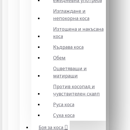
ежедневна употреба
Изглаждане и
непокорна коса
Изтощена и накъсана
коса
Къдрава коса
Обем
Оцветяващи и
матиращи
Против косопад и
чувствителен скалп
Руса коса
Суха коса
Боя за коса