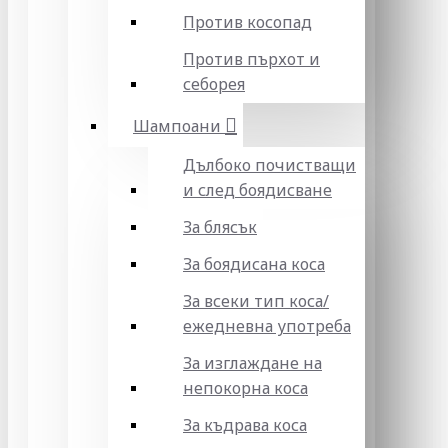
Против косопад
Против пърхот и
себорея
Шампоани
Дълбоко почистващи
и след боядисване
За блясък
За боядисана коса
За всеки тип коса/
ежедневна употреба
За изглаждане на
непокорна коса
За къдрава коса