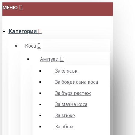
МЕНЮ
Категории
Коса
Ампули
За блясък
За боядисана коса
За бърз растеж
За мазна коса
За мъже
За обем