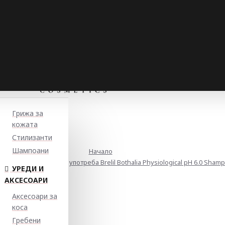
Грижа за
кожата
Стилизанти
Шампоани
Начало
поан за ежедневна употреба Brelil Bothalia Physiological pH 6.0 Sham
УРЕДИ И
АКСЕСОАРИ
Аксесоари за
коса
Гребени