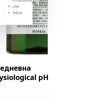
Professional
UNA
Yellow
жедневна
ysiological pH