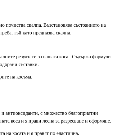
вно почиства скалпа. Възстановява състоянието на
треба, тъй като предпазва скалпа.
налните резултати за вашата коса. Съдържа формули
одбрани съставки.
рите на косъма.
 и антиоксиданти, с множество благоприятни
ната коса и я прави лесна за разресване и оформяне.
а на косата и я правят по еластична.