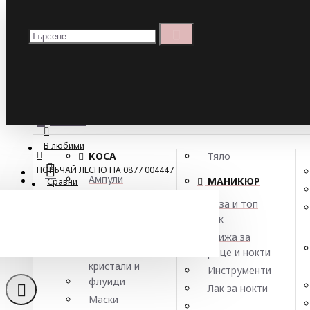
Меню
Кошница
Menu
ПОРЪЧАЙ ЛЕСНО НА 0877 004447
МЕНЮ
В любими
КОСА
Тяло
ПОРЪЧАЙ ЛЕСНО НА 0877 004447
Ампули
МАНИКЮР
Сравни
Арган
База и топ
Балсами
лак
Натурален шам
Боя за коса
Грижа за
Елексири,
ръце и нокти
кристали и
Инструменти
флуиди
Лак за нокти
Маски