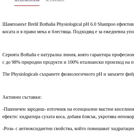
Шампоанът Brelil Bothalia Physiological pH 6.0 Shampoo ефекти
косата и я прави мека и блестяща. Подходящ е за ежедневна упо
Серията Bothalia е натурална линия, която гарантира професио
с до 98% природни продукти и 100% италиански произход на п
The Physiologicals съхранете физиологичното рН и запазете фиб
Активни съставки:
-Пшеничен зародиш- източник на есенциални мастни киселини
ефекти: хидратира сухата коса, добавя блясък, укротява непокор
-Роза- с антиоксидантни свойства, който повишават хидратацият