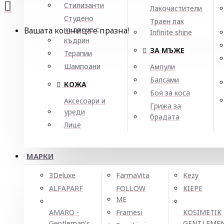
Стилизанти
Лакочистители
Студено
Траен лак
къдрене с
Вашата кошница е празна!
Infinite shine
къдрин
ЗА МЪЖЕ
Терапии
Шампоани
Ампули
Балсами
КОЖА
Боя за коса
Аксесоари и
Грижа за
уреди
брадата
Лице
МАРКИ
3Deluxe
FarmaVita
Kezy
ALFAPARF
FOLLOW
KIEPE
ME
AMARO -
Framesi
KOSIMETIK
Gentleman's
GENTLEME