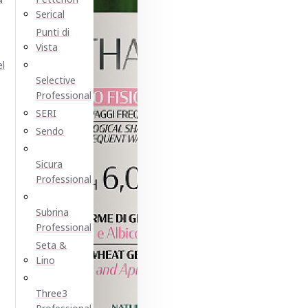
Serical
Punti di
Vista
el
Selective
Professional
SERI
Sendo
Sicura
Professional
Subrina
Professional
Seta &
Lino
Three3