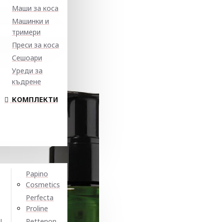
Маши за коса
Машинки и
тримери
Преси за коса
Сешоари
Уреди за
къдрене
КОМПЛЕКТИ
Papino
Cosmetics
Perfecta
Proline
N
Pettenon