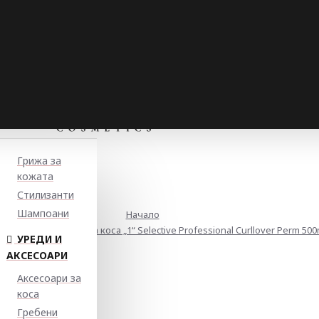
Грижа за
кожата
Стилизанти
Шампоани
Начало
за нормална и тънка коса „1“ Selective Professional Curllover Perm 500
УРЕДИ И
АКСЕСОАРИ
Аксесоари за
коса
Гребени