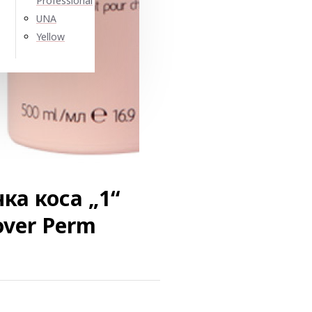
Professional
UNA
Yellow
ка коса „1“
lover Perm