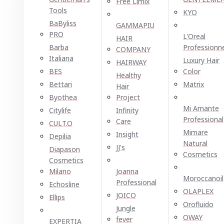
Free Limix
Tools
KYO
BaByliss
GAMMAPIU
PRO
L'Oreal
HAIR
Barba
Professionn
COMPANY
Italiana
Luxury Hair
HAIRWAY
BES
Color
Healthy
Bettari
Matrix
Hair
Byothea
Project
Mi Amante
Citylife
Infinity
Professional
Care
CULT.O
Mimare
Insight
Depilia
Natural
JJ's
Diapason
Cosmetics
Cosmetics
Milano
Joanna
Moroccanoil
Professional
Echosline
OLAPLEX
JOICO
Ellірѕ
Orofluido
Jungle
OWAY
fever
EXPERTIA