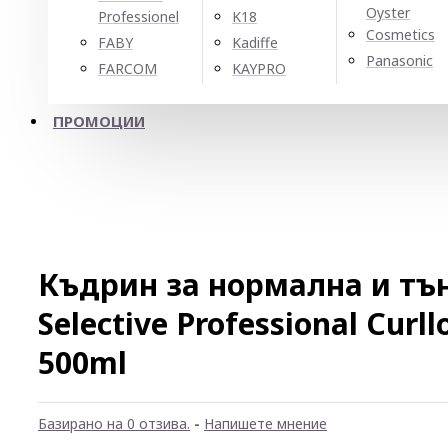
Oyster
Professionel
K18
Cosmetics
FABY
Kadiffe
Panasonic
FARCOM
KAYPRO
ПРОМОЦИИ
Къдрин за нормална и тън
Selective Professional Curl
500ml
Базирано на 0 отзива.
-
Напишете мнение