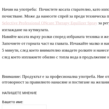
Начин на употреба:
Почистете косата старателно, като из
почистване. Може да нанесете спрей за преди техническа 
Selective Professional ONcare Therapy Equilizer Spray
за рег
изглаждане на кутикулата.
Навийте косата върху ролки според избраната техника и же
Започнете от горната част на главата. Изчакайте малко и н
5 минути, след което внимателно извадете ролките и нанес
след което изплакнете обилно с топла вода в продължение 
Внимание: Продуктът е
за професионална употреба. Ние о
отговорност за правилното нанасяне и постигане на желани
НАПИШЕТЕ МНЕНИЕ
Вашето име: