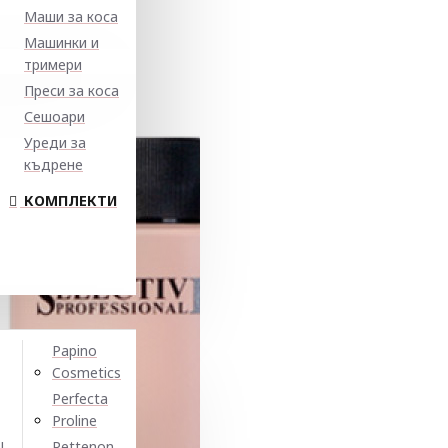
Маши за коса
Машинки и
тримери
Преси за коса
Сешоари
Уреди за
къдрене
КОМПЛЕКТИ
Papino
Cosmetics
Perfecta
Proline
N
Pettenon