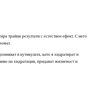
ира трайни резултати с естествен ефект. С него
ромат.
оникват в кутикулата, като я хидратират и
 ниво на хидратация, придават жизненост и