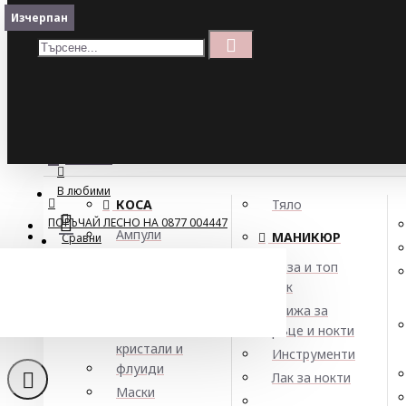
Меню
Изчерпан
Кошница
Menu
ПОРЪЧАЙ ЛЕСНО НА 0877 004447
МЕНЮ
В любими
КОСА
Тяло
ПОРЪЧАЙ ЛЕСНО НА 0877 004447
Ампули
МАНИКЮР
Сравни
Арган
База и топ
Балсами
лак
Къдрин 
Боя за коса
Грижа за
Елексири,
ръце и нокти
кристали и
Инструменти
флуиди
Лак за нокти
Маски