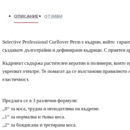
ОПИСАНИЕ
ОТЗИВИ
Selective Professional Curllover Perm
е къдрин, който гарант
създавате дълготрайни и дефинирани къдрици. С приятен а
Къдринът съдържа растителен кератин и полимери, които пр
укрепват отвътре. Те помагат да се възстанови правилното
еластичност.
Предлага се в 3 различни формули:
„0“ за коса, трудна и неподатлива на къдрене.
„1“ за нормална и тънка коса.
„2“ за боядисана и третирана коса.