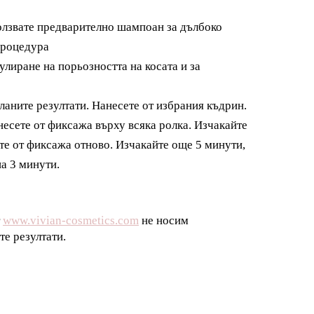
ползвате предварително шампоан за дълбоко
процедура
улиране на порьозността на косата и за
ланите резултати. Нанесете от избрания къдрин.
анесете от фиксажа върху всяка ролка. Изчакайте
ете от фиксажа отново. Изчакайте още 5 минути,
на 3 минути.
т
www.vivian-cosmetics.com
не носим
те резултати.