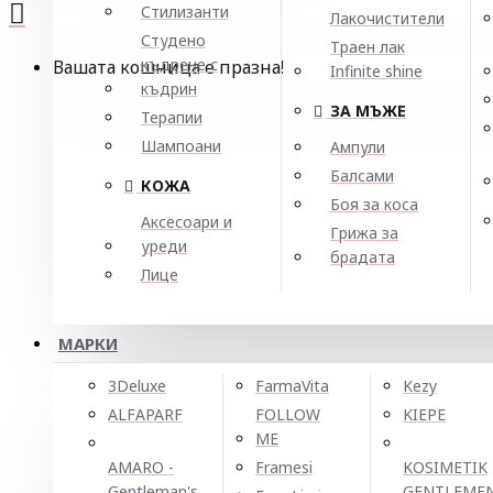
Стилизанти
Лакочистители
Студено
Траен лак
къдрене с
Вашата кошница е празна!
Infinite shine
къдрин
ЗА МЪЖЕ
Терапии
Шампоани
Ампули
Балсами
КОЖА
Боя за коса
Аксесоари и
Грижа за
уреди
брадата
Лице
МАРКИ
3Deluxe
FarmaVita
Kezy
ALFAPARF
FOLLOW
KIEPE
ME
AMARO -
Framesi
KOSIMETIK
Gentleman's
GENTLEME