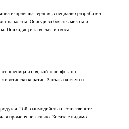
трайна изправяща терапия, специално разработен
ост на косата. Осигурява
блясък, мекота и
на.
Подходящ е за всеки тип коса.
н от пшеница и соя, който перфектно
 животински кератин. Запълва косъма и
родукта. Той взаимодейства с естествените
да я променя негативно. Косата е видимо