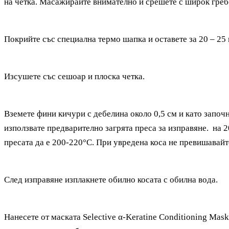
на четка. Масажирайте внимателно и срешете с широк гребе
Покрийте със специална термо шапка и оставете за 20 – 25
Изсушете със сешоар и плоска четка.
Вземете фини кичури с дебелина около 0,5 см и като започне
използвате предварително загрята преса за изправяне. на 2
пресата да е 200-220°C. При увредена коса не превишавайт
След изправяне изплакнете обилно косата с обилна вода.
Нанесете от маската
Selective α-Keratine Conditioning Mas