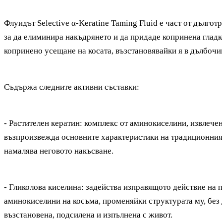
Флуидът Selective α-Keratine Taming Fluid е част от дълго
за да елиминира накъдрянето и да придаде копринена гладк
копринено усещане на косата, възстановявайки я в дълбочи
Съдържа следните активни съставки:
- Растителен кератин: комплекс от аминокиселини, извлече
възпроизвежда основните характеристики на традиционния
намалява неговото накъсване.
-
Гликолова киселина:
задейства изправящото действие на п
аминокиселини на косъма, променяйки структурата му, без 
възстановена, подсилена и изпълнена с живот
.