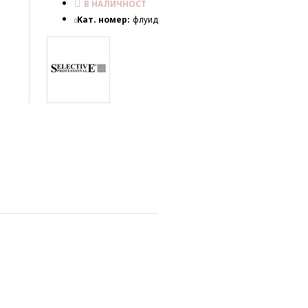
В НАЛИЧНОСТ
Кат. номер:
флуид