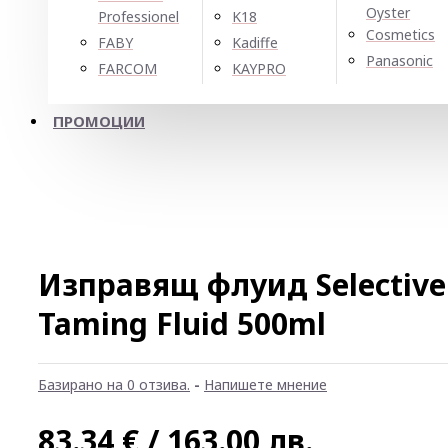
Oyster
Professionel
K18
Cosmetics
FABY
Kadiffe
Panasonic
FARCOM
KAYPRO
ПРОМОЦИИ
Изправящ флуид Selective 
Taming Fluid 500ml
Базирано на 0 отзива.
-
Напишете мнение
83.34 € / 163.00 лв.