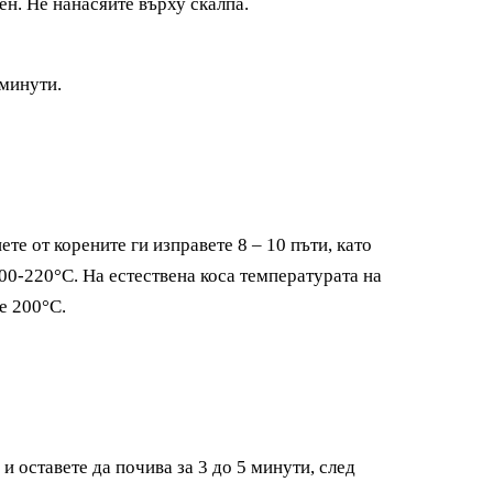
н. Не нанасяйте върху скалпа.
 минути.
те от корените ги изправете 8 – 10 пъти, като
00-220°C. На естествена коса температурата на
е 200°C.
k
и оставете да почива за 3 до 5 минути, след