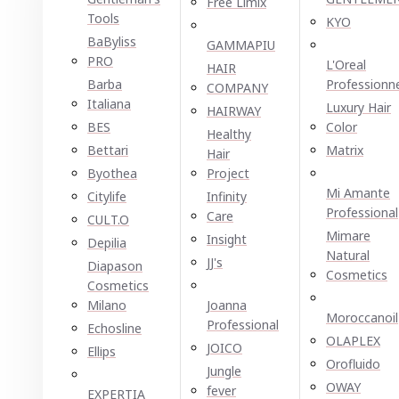
Free Limix
Tools
KYO
BaByliss
GAMMAPIU
PRO
L'Oreal
HAIR
Barba
Professionn
COMPANY
Italiana
Luxury Hair
HAIRWAY
BES
Color
Healthy
Bettari
Matrix
Hair
Byothea
Project
Mi Amante
Citylife
Infinity
Professional
Care
CULT.O
Mimare
Insight
Depilia
Natural
JJ's
Diapason
Cosmetics
Cosmetics
Milano
Joanna
Moroccanoil
Professional
Echosline
OLAPLEX
JOICO
Ellірѕ
Orofluido
Jungle
OWAY
fever
EXPERTIA