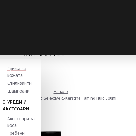
Грижа за
кожата
Стилизанти
Шампоани
Начало
Изправящ флуид Selective α-Keratine Taming Fluid 500ml
УРЕДИ И
АКСЕСОАРИ
Аксесоари за
коса
Гребени