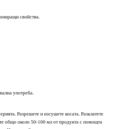
ониращи свойства
.
.
нална употреба.
рията. Разрешете и изсушете косата. Разклатете
ете общо около 50-100 мл от продукта с помощта