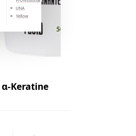
Professional
UNA
Yellow
α-Keratine