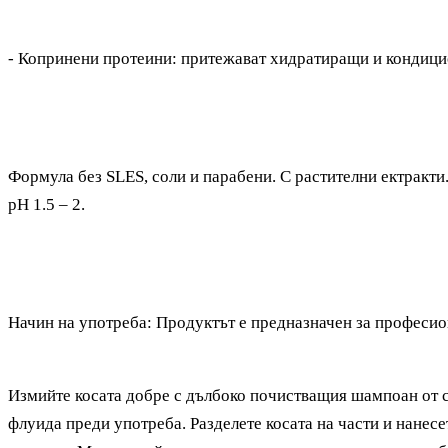
- Копринени протеини: притежават
хидратиращи и кондици
Формула без SLES, соли и парабени. С растителни ектракти
pH 1.5 – 2.
Начин на употреба: Продуктът е предназначен за професио
Измийте косата добре с дълбоко почистващия шампоан от се
флуида преди употреба. Разделете косата на части и нанес