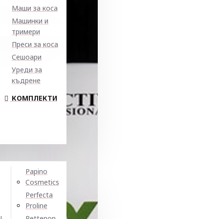
Маши за коса
Машинки и
тримери
Преси за коса
Сешоари
Уреди за
къдрене
КОМПЛЕКТИ
Papino
Cosmetics
Perfecta
Proline
N
Pettenon