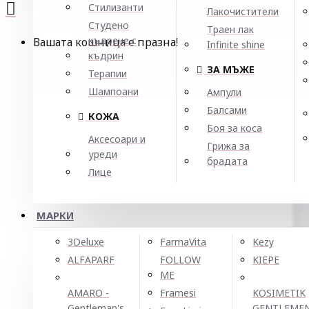
Стилизанти
Лакочистители
Студено
Траен лак
къдрене с
Вашата кошница е празна!
Infinite shine
къдрин
ЗА МЪЖЕ
Терапии
Шампоани
Ампули
Балсами
КОЖА
Боя за коса
Аксесоари и
Грижа за
уреди
брадата
Лице
МАРКИ
3Deluxe
FarmaVita
Kezy
ALFAPARF
FOLLOW
KIEPE
ME
AMARO -
Framesi
KOSIMETIK
Gentleman's
GENTLEME