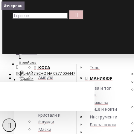
Меню
Изчерпан
Кошница
Menu
ПОРЪЧАЙ ЛЕСНО НА 0877 004447
МЕНЮ
В любими
КОСА
Тяло
ПОРЪЧАЙ ЛЕСНО НА 0877 004447
Ампули
МАНИКЮР
Сравни
Арган
База и топ
Балсами
лак
Боя за коса
Грижа за
Елексири,
ръце и нокти
кристали и
Инструменти
флуиди
Лак за нокти
Маски