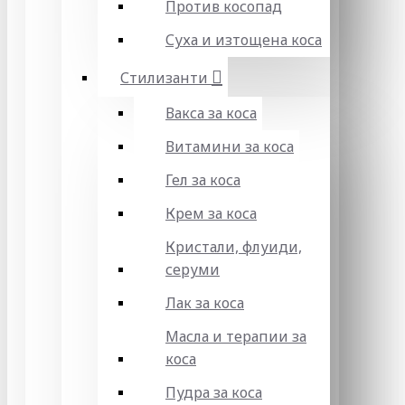
Против косопад
Суха и изтощена коса
Стилизанти
Вакса за коса
Витамини за коса
Гел за коса
Крем за коса
Кристали, флуиди,
серуми
Лак за коса
Масла и терапии за
коса
Пудра за коса