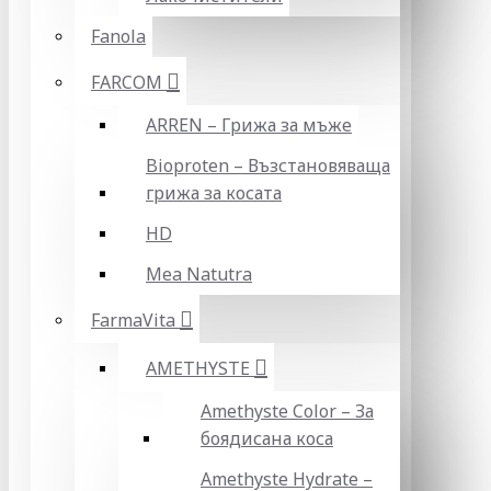
Fanola
FARCOM
ARREN – Грижа за мъже
Bioproten – Възстановяваща
грижа за косата
HD
Mea Natutra
FarmaVita
AMETHYSTE
Amethyste Color – За
боядисана коса
Amethyste Hydrate –