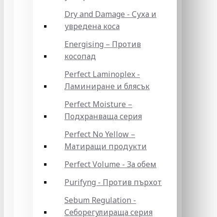
Dry and Damage - Суха и
увредена коса
Energising – Против
косопад
Perfect Laminoplex -
Ламиниране и блясък
Perfect Moisture –
Подхранваща серия
Perfect No Yellow –
Матиращи продукти
Perfect Volume - За обем
Purifyng - Против пърхот
Sebum Regulation -
Себорегулираща серия