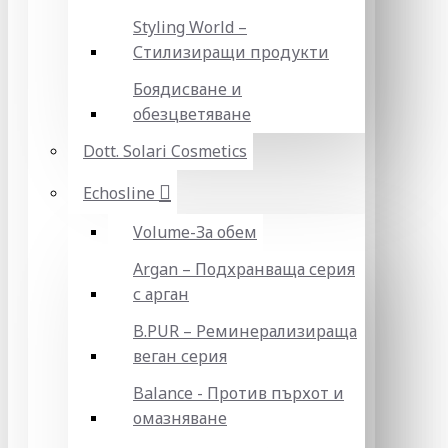
Styling World –
Стилизиращи продукти
Боядисване и
обезцветяване
Dott. Solari Cosmetics
Echosline
Volume-За обем
Argan – Подхранваща серия
с арган
B.PUR – Реминерализираща
веган серия
Balance - Против пърхот и
омазняване