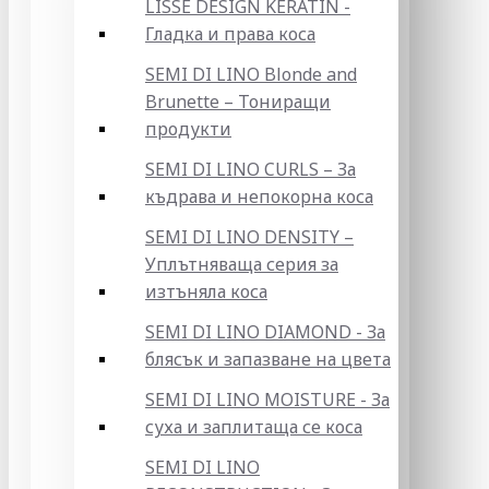
LISSE DESIGN KERATIN -
Гладка и права коса
SEMI DI LINO Blonde and
Brunette – Тониращи
продукти
SEMI DI LINO CURLS – За
къдрава и непокорна коса
SEMI DI LINO DENSITY –
Уплътняваща серия за
изтъняла коса
SEMI DI LINO DIAMOND - За
блясък и запазване на цвета
SEMI DI LINO MOISTURE - За
суха и заплитаща се коса
SEMI DI LINO