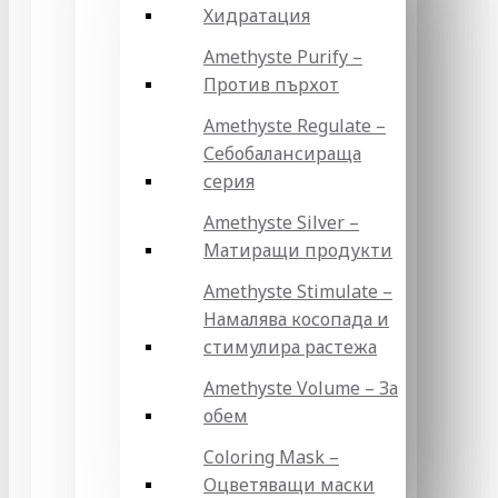
Хидратация
Amethyste Purify –
Против пърхот
Amethyste Regulate –
Себобалансираща
серия
Amethyste Silver –
Матиращи продукти
Amethyste Stimulate –
Намалява косопада и
стимулира растежа
Amethyste Volume – За
обем
Coloring Mask –
Оцветяващи маски