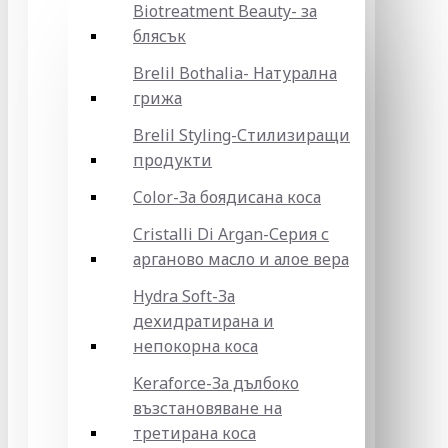
Biotreatment Beauty- за
блясък
Brelil Bothalia- Натурална
грижа
Brelil Styling-Стилизиращи
продукти
Color-За боядисана коса
Cristalli Di Argan-Серия с
арганово масло и алое вера
Hydra Soft-За
дехидратирана и
непокорна коса
Keraforce-За дълбоко
възстановяване на
третирана коса