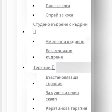
Пяна за коса
Спрей за коса
Студено къдрене с къдрин
Амонячно къдрене
Безамонячно
къдрене
Терапии
Възстановяваща
терапия
За чувствителен
скалп
Кератинова терапия