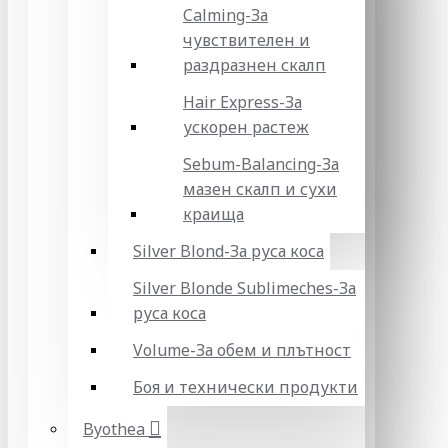
Calming-За
чувствителен и
раздразнен скалп
Hair Express-За
ускорен растеж
Sebum-Balancing-За
мазен скалп и сухи
краища
Silver Blond-За руса коса
Silver Blonde Sublіmeches-За
руса коса
Volume-За обем и плътност
Боя и технически продукти
Byothea