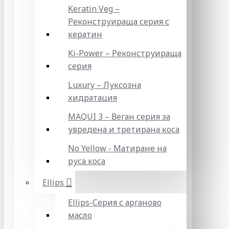
Keratin Veg –
Реконструираща серия с
кератин
Ki-Power – Реконструираща
серия
Luxury – Луксозна
хидратация
MAQUI 3 – Веган серия за
увредена и третирана коса
No Yellow - Матиране на
руса коса
Ellips
Ellips-Серия с арганово
масло