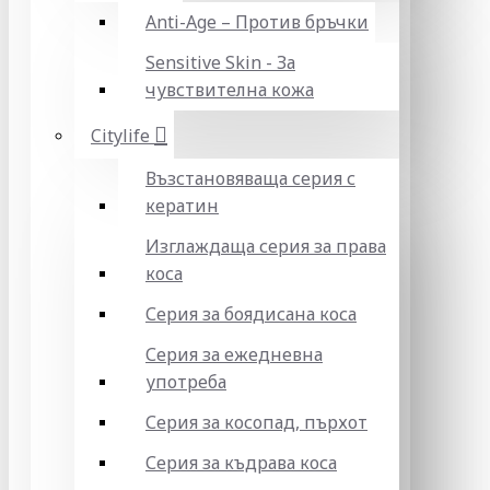
Anti-Age – Против бръчки
Sensitive Skin - За
чувствителна кожа
Citylife
Възстановяваща серия с
кератин
Изглаждаща серия за права
коса
Серия за боядисана коса
Серия за ежедневна
употреба
Серия за косопад, пърхот
Серия за къдрава коса