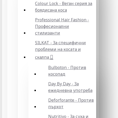
Colour Lock - Веган серия за
боядисана коса
Professional Hair Fashion -
Професионални
стилизанти
SILKAT - За специфични
проблеми на косата и
скалпа
Bulboton - Против
косопад
Day By Day - За
ежедневна употреба
Deforforante - Против
пърхот
Nutritivo - За суха и