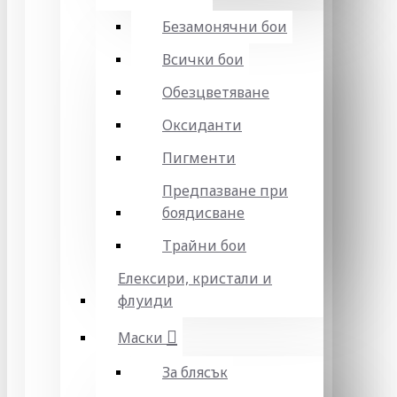
Безамонячни бои
Всички бои
Обезцветяване
Оксиданти
Пигменти
Предпазване при
боядисване
Трайни бои
Елексири, кристали и
флуиди
Маски
За блясък