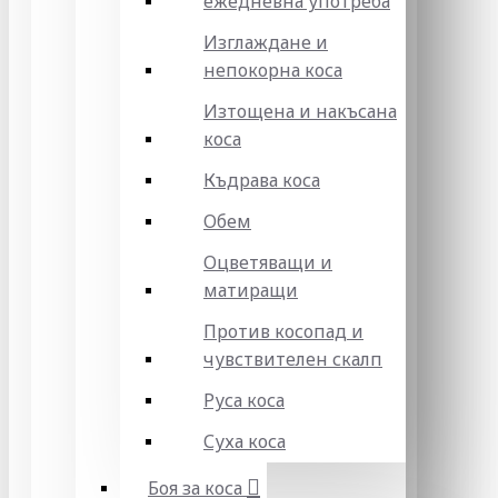
ежедневна употреба
Изглаждане и
непокорна коса
Изтощена и накъсана
коса
Къдрава коса
Обем
Оцветяващи и
матиращи
Против косопад и
чувствителен скалп
Руса коса
Суха коса
Боя за коса