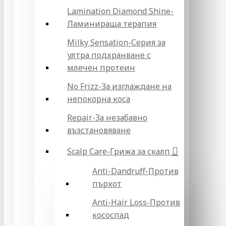
Lamination Diamond Shine-
Ламинираща терапия
Milky Sensation-Серия за
ултра подхранване с
млечен протеин
No Frizz-За изглаждане на
непокорна коса
Repair-За незабавно
възстановяване
Scalp Care-Грижа за скалп
Anti-Dandruff-Против
пърхот
Anti-Hair Loss-Против
кососпад