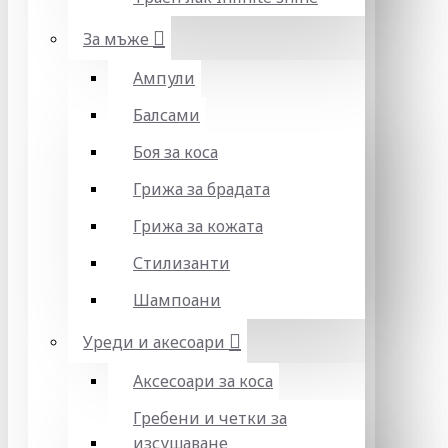
За мъже
Ампули
Балсами
Боя за коса
Грижа за брадата
Грижа за кожата
Стилизанти
Шампоани
Уреди и акесоари
Аксесоари за коса
Гребени и четки за
изсушаване