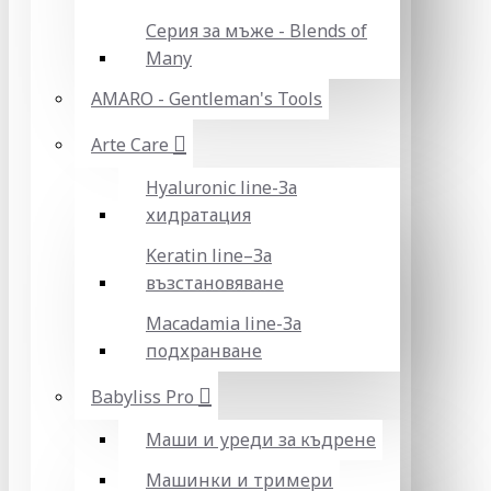
Серия за мъже - Blends of
Many
AMARO - Gentleman's Tools
Arte Care
Hyaluronic line-За
хидратация
Keratin line–За
възстановяване
Macadamia line-За
подхранване
Babyliss Pro
Маши и уреди за къдрене
Машинки и тримери