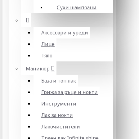
Сухи шампоани
Аксесоари и уреди
Лице
Тяло
Маникюр
База и топ лак
Грижа за ръце и нокти
Инструменти
Лак за нокти
Лакочистители
Траен лак Infinite shine