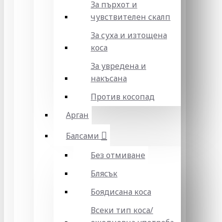
За пърхот и
чувствителен скалп
За суха и изтощена
коса
За увредена и
накъсана
Против косопад
Арган
Балсами
Без отмиване
Блясък
Боядисана коса
Всеки тип коса/