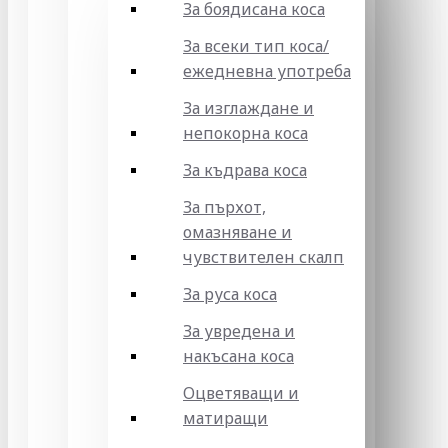
За боядисана коса
За всеки тип коса/
ежедневна употреба
За изглаждане и
непокорна коса
За къдрава коса
За пърхот,
омазняване и
чувствителен скалп
За руса коса
За увредена и
накъсана коса
Оцветяващи и
матиращи