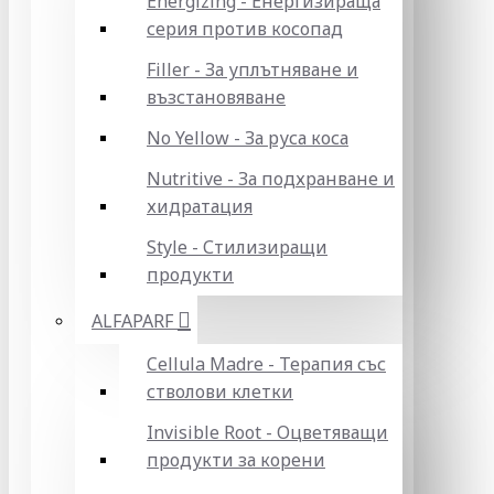
Energizing - Енергизираща
серия против косопад
Filler - За уплътняване и
възстановяване
No Yellow - За руса коса
Nutritive - За подхранване и
хидратация
Style - Стилизиращи
продукти
ALFAPARF
Cellula Madre - Терапия със
стволови клетки
Invisible Root - Оцветяващи
продукти за корени