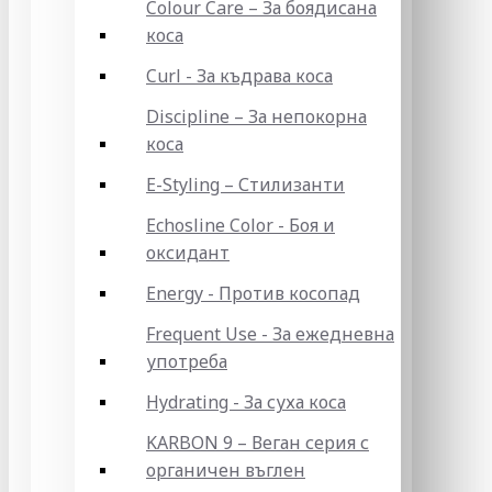
Colour Care – За боядисана
коса
Curl - За къдрава коса
Discipline – За непокорна
коса
E-Styling – Стилизанти
Echosline Color - Боя и
оксидант
Energy - Против косопад
Frequent Use - За ежедневна
употреба
Hydrating - За суха коса
KARBON 9 – Веган серия с
органичен въглен