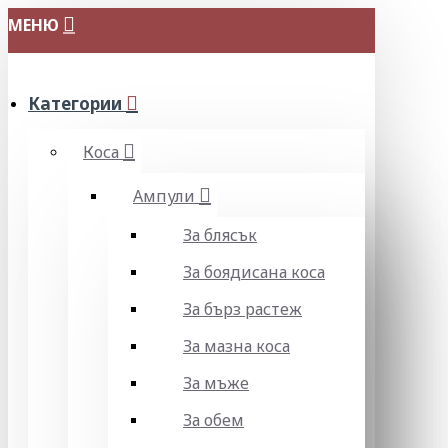
МЕНЮ
Категории
Коса
Ампули
За блясък
За боядисана коса
За бърз растеж
За мазна коса
За мъже
За обем