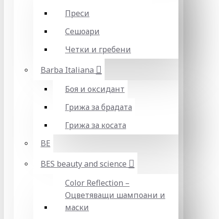
Преси
Сешоари
Четки и гребени
Barba Italiana
Боя и оксидант
Грижа за брадата
Грижа за косата
BE
BES beauty and science
Color Reflection –
Оцветяващи шампоани и
маски