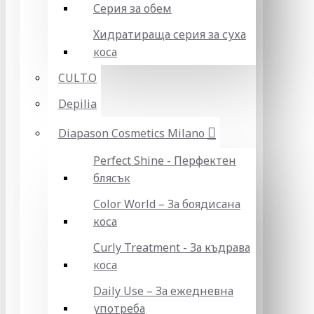
Серия за обем
Хидратираща серия за суха
коса
CULT.O
Depilia
Diapason Cosmetics Milano
Perfect Shine - Перфектен
блясък
Color World – За боядисана
коса
Curly Treatment - За къдрава
коса
Daily Use – За ежедневна
употреба