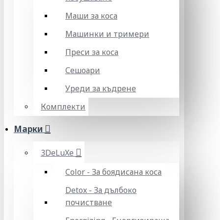
Маши за коса
Машинки и тримери
Преси за коса
Сешоари
Уреди за къдрене
Комплекти
Марки
3DeLuXe
Color - За боядисана коса
Detox - За дълбоко
почистване