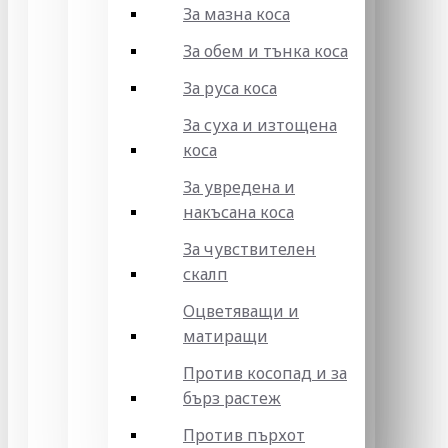
За мазна коса
За обем и тънка коса
За руса коса
За суха и изтощена
коса
За увредена и
накъсана коса
За чувствителен
скалп
Оцветяващи и
матиращи
Против косопад и за
бърз растеж
Против пърхот