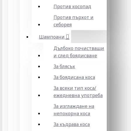
Против косопад
Против пърхот и
себорея
Шампоани
Дълбоко почистващи
и след боядисване
За блясък
За боядисана коса
За всеки тип коса/
ежедневна употреба
За изглаждане на
непокорна коса
За къдрава коса