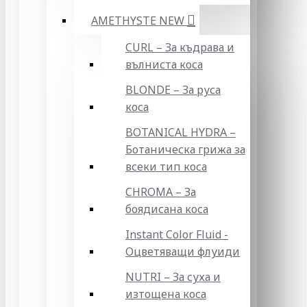
AMETHYSTE NEW
CURL – За къдрава и
вълниста коса
BLONDE – За руса
коса
BOTANICAL HYDRA –
Ботаническа грижа за
всеки тип коса
CHROMA – За
боядисана коса
Instant Color Fluid -
Оцветяващи флуиди
NUTRI – За суха и
изтощена коса