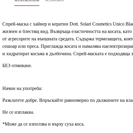
Спрей-маска с хайвер и кератин Dott. Solari Cosmetics Unico Bl
жизнен и блестящ вид. Възвръща еластичността на косата, като
от агресорите на външната средата. Съдържа термозащита, коят
сешоар или преса. Приглажда косата и намалява наелектризиран
и хидратират косъма в дълбочина. Спрей-маската е подходяща з
БЕЗ отмиване.
Начин на употреба:
Разклатете добре. Впръскайте равномерно по дължините на вла
Не се изплаква.
*Може да се използва и върху суха коса.