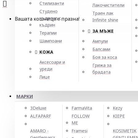
Стилизанти
Лакочистители
Студено
Траен лак
къдрене с
Вашата кошница е празна!
Infinite shine
къдрин
ЗА МЪЖЕ
Терапии
Шампоани
Ампули
Балсами
КОЖА
Боя за коса
Аксесоари и
Грижа за
уреди
брадата
Лице
МАРКИ
3Deluxe
FarmaVita
Kezy
ALFAPARF
FOLLOW
KIEPE
ME
AMARO -
Framesi
KOSIMETIK
Gentleman's
GENTLEME