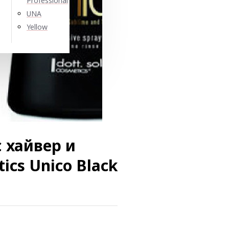
Professional
UNA
Yellow
 хайвер и
tics Unico Black