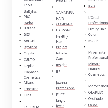
Free Limix
Tools
KYO
BaByliss
GAMMAPIU
PRO
L'Oreal
HAIR
Barba
Professionn
COMPANY
Italiana
Luxury Hair
HAIRWAY
BES
Color
Healthy
Bettari
Matrix
Hair
Byothea
Project
Mi Amante
Citylife
Infinity
Professional
Care
CULT.O
Mimare
Insight
Depilia
Natural
JJ's
Diapason
Cosmetics
Cosmetics
Milano
Joanna
Moroccanoil
Professional
Echosline
OLAPLEX
JOICO
Ellірѕ
Orofluido
Jungle
OWAY
fever
EXPERTIA