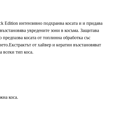
ack Edition интензивно подхранва косата и и придава
 възстановява увредените зони в косъма. Защитава
о предпазва косата от топлинна обработка със
ето.Екстрактът от хайвер и кератин възстановяват
а всеки тип коса.
жна коса.