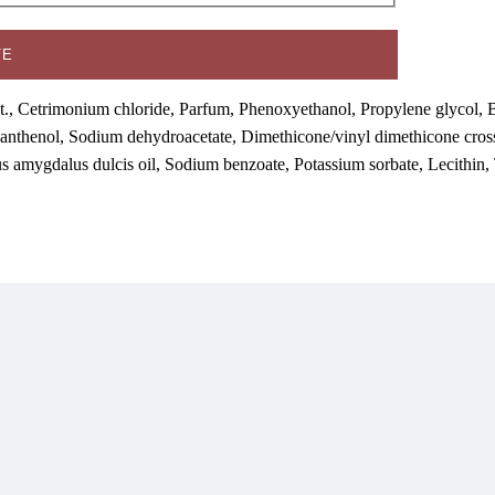
ТЕ
t., Cetrimonium chloride, Parfum, Phenoxyethanol, Propylene glycol, 
nthenol, Sodium dehydroacetate, Dimethicone/vinyl dimethicone crossp
s amygdalus dulcis oil, Sodium benzoate, Potassium sorbate, Lecithin,