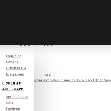
Грижа за
кожата
Стилизанти
Шампоани
Начало
аска с хайвер и кератин Dott. Solari Cosmetics Unico Black Edition Spr
УРЕДИ И
АКСЕСОАРИ
Аксесоари за
коса
Гребени