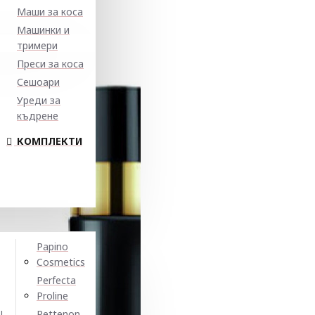
Маши за коса
Машинки и
тримери
Преси за коса
Сешоари
Уреди за
къдрене
КОМПЛЕКТИ
Papino
Cosmetics
Perfecta
Proline
N
Pettenon