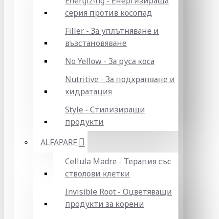
Energizing - Енергизираща
серия против косопад
Filler - За уплътняване и
възстановяване
No Yellow - За руса коса
Nutritive - За подхранване и
хидратация
Style - Стилизиращи
продукти
ALFAPARF
Cellula Madre - Терапия със
стволови клетки
Invisible Root - Оцветяващи
продукти за корени