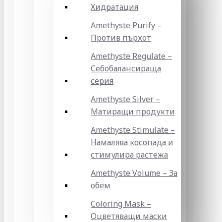
Хидратация
Amethyste Purify –
Против пърхот
Amethyste Regulate –
Себобалансираща
серия
Amethyste Silver –
Матиращи продукти
Amethyste Stimulate –
Намалява косопада и
стимулира растежа
Amethyste Volume – За
обем
Coloring Mask –
Оцветяващи маски