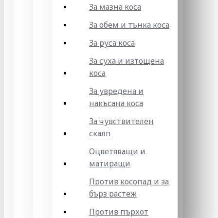
За мазна коса
За обем и тънка коса
За руса коса
За суха и изтощена
коса
За увредена и
накъсана коса
За чувствителен
скалп
Оцветяващи и
матиращи
Против косопад и за
бърз растеж
Против пърхот