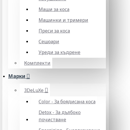
Маши за коса
Машинки и тримери
Преси за коса
Сешоари
Уреди за къдрене
Комплекти
Марки
3DeLuXe
Color - За боядисана коса
Detox - За дълбоко
почистване