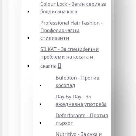
Colour Lock - Веган серия за
боядисана коса
Professional Hair Fashion -
Професионални
стилизанти
SILKAT - За специфични
проблеми на косата и
скалпа
Bulboton - Против
косопад
Day By Day - За
ежедневна употреба
Deforforante - Против
пърхот
Nutritivo - За суха и