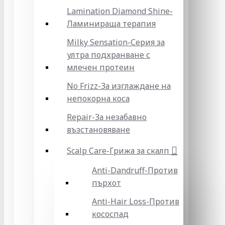
Lamination Diamond Shine-
Ламинираща терапия
Milky Sensation-Серия за
ултра подхранване с
млечен протеин
No Frizz-За изглаждане на
непокорна коса
Repair-За незабавно
възстановяване
Scalp Care-Грижа за скалп
Anti-Dandruff-Против
пърхот
Anti-Hair Loss-Против
кососпад