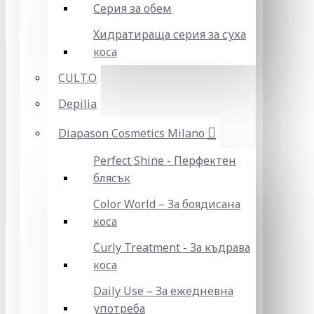
Серия за обем
Хидратираща серия за суха
коса
CULT.O
Depilia
Diapason Cosmetics Milano
Perfect Shine - Перфектен
блясък
Color World – За боядисана
коса
Curly Treatment - За къдрава
коса
Daily Use – За ежедневна
употреба