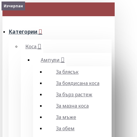
Изчерпан
МЕНЮ
Категории
Коса
Ампули
За блясък
За боядисана коса
За бърз растеж
За мазна коса
За мъже
За обем