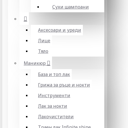
Сухи шампоани
Аксесоари и уреди
Лице
Тяло
Маникюр
База и топ лак
Грижа за ръце и нокти
Инструменти
Лак за нокти
Лакочистители
Траен лак Infinite shine