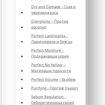
Dry and Damage - Суха и
увредена коса
Energising – Против
косопад
Perfect Laminoplex -
Ламиниране и блясък
Perfect Moisture –
Подхранваща серия
Perfect No Yellow –
Матиращи продукти
Perfect Volume - За обем
Purifyng - Против пърхот
Sebum Regulation -
Себорегулираща серия