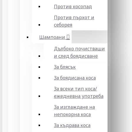
Против косопад
Против пърхот и
себорея
Шампоани
Дълбоко почистващи
и след боядисване
За блясък
За боядисана коса
За всеки тип коса/
ежедневна употреба
За изглаждане на
непокорна коса
За къдрава коса