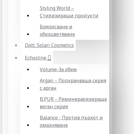
Styling World –
Стилизиращи продукти
Боядисване и
обезцветяване
Dott. Solari Cosmetics
Echosline
Volume-За обем
Argan – Подхранваща серия
с арган
B.PUR – Реминерализираща
веган серия
Balance - Против пърхот и
омазняване