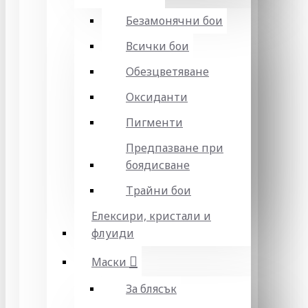
Безамонячни бои
Всички бои
Обезцветяване
Оксиданти
Пигменти
Предпазване при
боядисване
Трайни бои
Елексири, кристали и
флуиди
Маски
За блясък