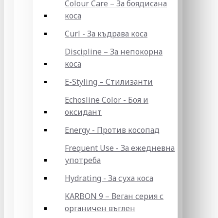
Colour Care – За боядисана
коса
Curl - За къдрава коса
Discipline – За непокорна
коса
E-Styling – Стилизанти
Echosline Color - Боя и
оксидант
Energy - Против косопад
Frequent Use - За ежедневна
употреба
Hydrating - За суха коса
KARBON 9 – Веган серия с
органичен въглен