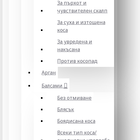
За пърхот и
чувствителен скалп
За суха и изтощена
коса
За увредена и
накъсана
Против косопад
Арган
Балсами
Без отмиване
Блясък
Боядисана коса
Всеки тип коса/