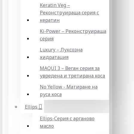
Keratin Veg –
Реконструираща серия с
кератин
Ki-Power – Реконструираща
серия
Luxury – Луксозна
хидратация
MAQUI 3 – Веган серия за
увредена и третирана коса
No Yellow - Матиране на
руса коса
Ellips
Ellips-Серия с арганово
масло