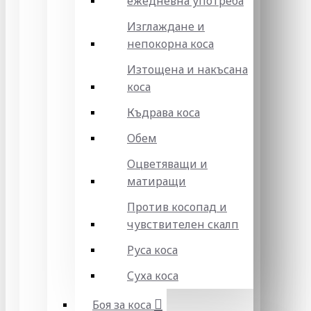
ежедневна употреба
Изглаждане и
непокорна коса
Изтощена и накъсана
коса
Къдрава коса
Обем
Оцветяващи и
матиращи
Против косопад и
чувствителен скалп
Руса коса
Суха коса
Боя за коса