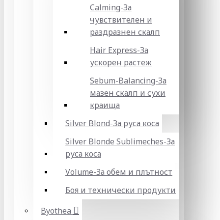
Calming-За
чувствителен и
раздразнен скалп
Hair Express-За
ускорен растеж
Sebum-Balancing-За
мазен скалп и сухи
краища
Silver Blond-За руса коса
Silver Blonde Sublіmeches-За
руса коса
Volume-За обем и плътност
Боя и технически продукти
Byothea