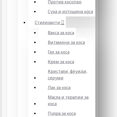
Против косопад
Суха и изтощена коса
Стилизанти
Вакса за коса
Витамини за коса
Гел за коса
Крем за коса
Кристали, флуиди,
серуми
Лак за коса
Масла и терапии за
коса
Пудра за коса