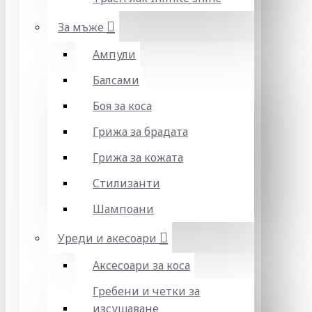
За мъже
Ампули
Балсами
Боя за коса
Грижа за брадата
Грижа за кожата
Стилизанти
Шампоани
Уреди и акесоари
Аксесоари за коса
Гребени и четки за
изсушаване