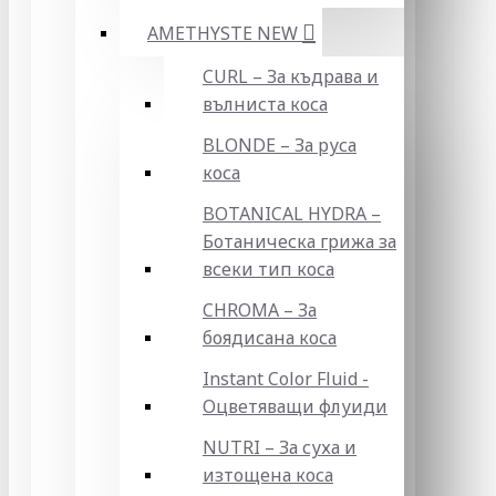
AMETHYSTE NEW
CURL – За къдрава и
вълниста коса
BLONDE – За руса
коса
BOTANICAL HYDRA –
Ботаническа грижа за
всеки тип коса
CHROMA – За
боядисана коса
Instant Color Fluid -
Оцветяващи флуиди
NUTRI – За суха и
изтощена коса