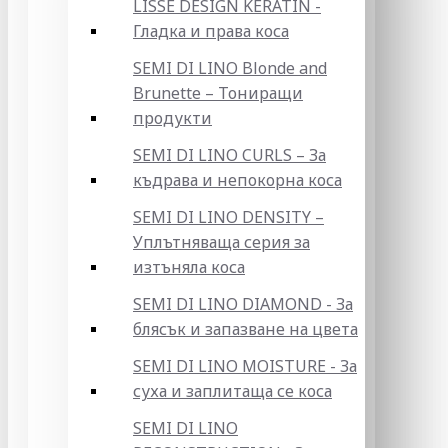
LISSE DESIGN KERATIN -
Гладка и права коса
SEMI DI LINO Blonde and
Brunette – Тониращи
продукти
SEMI DI LINO CURLS – За
къдрава и непокорна коса
SEMI DI LINO DENSITY –
Уплътняваща серия за
изтъняла коса
SEMI DI LINO DIAMOND - За
блясък и запазване на цвета
SEMI DI LINO MOISTURE - За
суха и заплитаща се коса
SEMI DI LINO