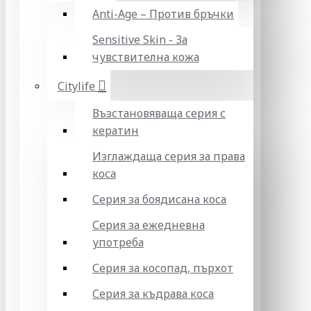
Anti-Age – Против бръчки
Sensitive Skin - За
чувствителна кожа
Citylife
Възстановяваща серия с
кератин
Изглаждаща серия за права
коса
Серия за боядисана коса
Серия за ежедневна
употреба
Серия за косопад, пърхот
Серия за къдрава коса