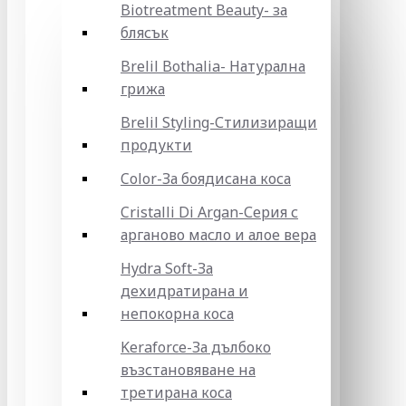
Biotreatment Beauty- за
блясък
Brelil Bothalia- Натурална
грижа
Brelil Styling-Стилизиращи
продукти
Color-За боядисана коса
Cristalli Di Argan-Серия с
арганово масло и алое вера
Hydra Soft-За
дехидратирана и
непокорна коса
Keraforce-За дълбоко
възстановяване на
третирана коса