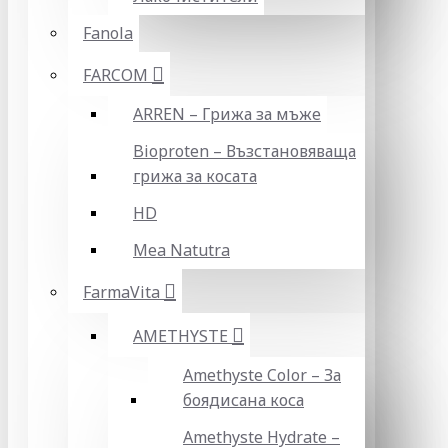
Fanola
FARCOM
ARREN – Грижа за мъже
Bioproten – Възстановяваща
грижа за косата
HD
Mea Natutra
FarmaVita
AMETHYSTE
Amethyste Color – За
боядисана коса
Amethyste Hydrate –