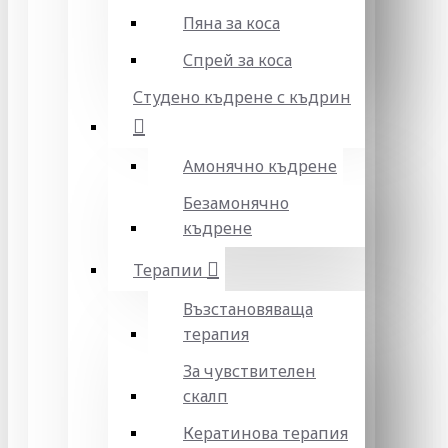
Пяна за коса
Спрей за коса
Студено къдрене с къдрин
Амонячно къдрене
Безамонячно
къдрене
Терапии
Възстановяваща
терапия
За чувствителен
скалп
Кератинова терапия