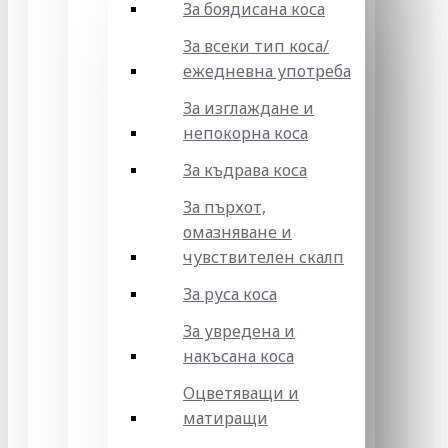
За боядисана коса
За всеки тип коса/
ежедневна употреба
За изглаждане и
непокорна коса
За къдрава коса
За пърхот,
омазняване и
чувствителен скалп
За руса коса
За увредена и
накъсана коса
Оцветяващи и
матиращи