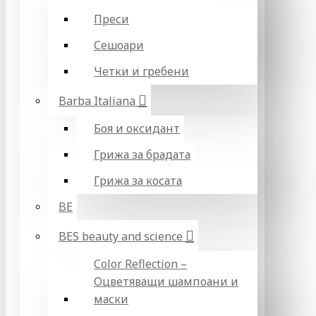
Преси
Сешоари
Четки и гребени
Barba Italiana
Боя и оксидант
Грижа за брадата
Грижа за косата
BE
BES beauty and science
Color Reflection –
Оцветяващи шампоани и
маски