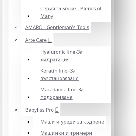
Серия за мъже - Blends of
Many
AMARO - Gentleman's Tools
Arte Care
Hyaluronic line-За
хидратация
Keratin line–За
възстановяване
Macadamia line-За
подхранване
Babyliss Pro
Маши и уреди за къдрене
Машинки и тримери