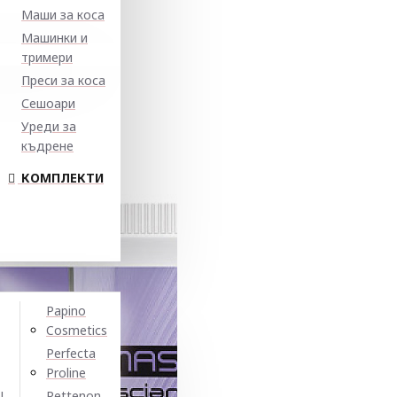
Маши за коса
Машинки и
тримери
Преси за коса
Сешоари
Уреди за
къдрене
КОМПЛЕКТИ
Papino
Cosmetics
Perfecta
Proline
N
Pettenon