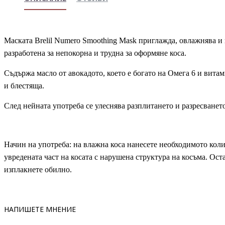
Маската Brelil Numero Smoothing Mask приглажда, овлажнява и 
разработена за непокорна и трудна за оформяне коса.
Съдържа масло от авокадото, което е богато на Омега 6 и витам
и блестяща.
След нейната употреба се улеснява разплитането и разресването
Начин на употреба: на влажна коса нанесете необходимото кол
увредената част на косата с нарушена структура на косъма. Ост
изплакнете обилно.
НАПИШЕТЕ МНЕНИЕ