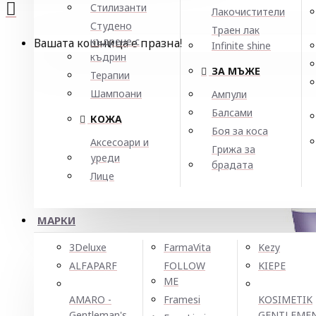
Стилизанти
Лакочистители
Студено
Траен лак
къдрене с
Вашата кошница е празна!
Infinite shine
къдрин
ЗА МЪЖЕ
Терапии
Шампоани
Ампули
Балсами
КОЖА
Боя за коса
Аксесоари и
Грижа за
уреди
брадата
Лице
МАРКИ
3Deluxe
FarmaVita
Kezy
ALFAPARF
FOLLOW
KIEPE
ME
AMARO -
Framesi
KOSIMETIK
Gentleman's
GENTLEME