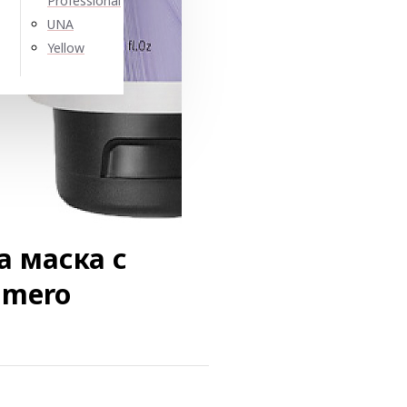
Professional
UNA
Yellow
 маска с
umero