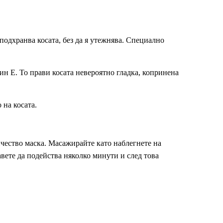
подхранва косата, без да я утежнява. Специално
ин Е. То прави косата невероятно гладка, копринена
 на косата.
ичество маска. Масажирайте като наблегнете на
авете да подейства няколко минути и след това