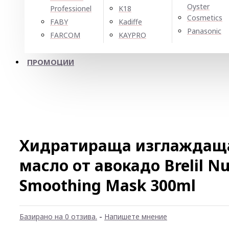
Oyster
Professionel
K18
Cosmetics
FABY
Kadiffe
Panasonic
FARCOM
KAYPRO
ПРОМОЦИИ
Хидратираща изглаждаща
масло от авокадо Brelil N
Smoothing Mask 300ml
Базирано на 0 отзива.
-
Напишете мнение