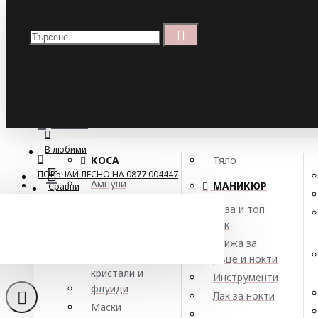
Меню
Кошница
Menu
ПОРЪЧАЙ ЛЕСНО НА 0877 004447
МЕНЮ
В любими
КОСА
Тяло
ПОРЪЧАЙ ЛЕСНО НА 0877 004447
Ампули
МАНИКЮР
Сравни
Арган
База и топ
Балсами
лак
Хидратиращ
Боя за коса
Грижа за
Елексири,
ръце и нокти
кристали и
Инструменти
флуиди
Лак за нокти
Маски