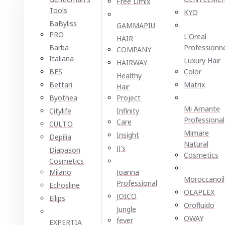
Free Limix
Tools
KYO
BaByliss
GAMMAPIU
PRO
L'Oreal
HAIR
Barba
Professionn
COMPANY
Italiana
Luxury Hair
HAIRWAY
BES
Color
Healthy
Bettari
Matrix
Hair
Byothea
Project
Mi Amante
Citylife
Infinity
Professional
Care
CULT.O
Mimare
Insight
Depilia
Natural
JJ's
Diapason
Cosmetics
Cosmetics
Milano
Joanna
Moroccanoil
Professional
Echosline
OLAPLEX
JOICO
Ellірѕ
Orofluido
Jungle
OWAY
fever
EXPERTIA