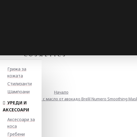
Грижа за
кожата
Стилизанти
Шампоани
Начало
а изглаждаща маска с масло от авокадо Brelil Numero Smoothing Mas
УРЕДИ И
АКСЕСОАРИ
Аксесоари за
коса
Гребени