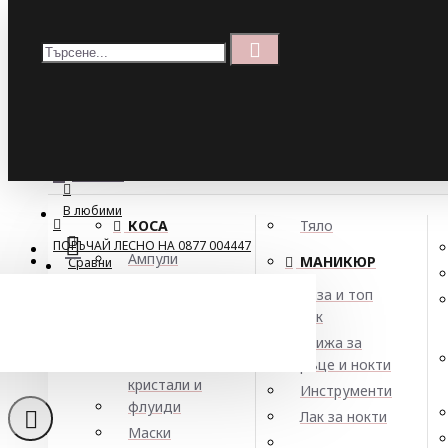
Меню
Кошница
Menu
ПОРЪЧАЙ ЛЕСНО НА 0877 004447
МЕНЮ
В любими
КОСА
Тяло
ПОРЪЧАЙ ЛЕСНО НА 0877 004447
Ампули
МАНИКЮР
Сравни
Арган
База и топ
Балсами
лак
Хидратиращ двуфазен 
Боя за коса
Грижа за
Елексири,
ръце и нокти
кристали и
Инструменти
флуиди
Лак за нокти
Маски