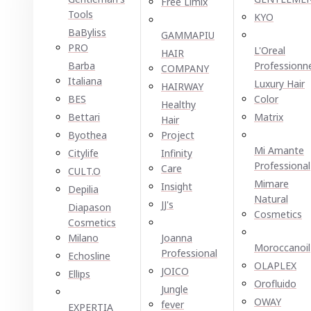
Free Limix
Tools
KYO
BaByliss
GAMMAPIU
PRO
L'Oreal
HAIR
Barba
Professionn
COMPANY
Italiana
Luxury Hair
HAIRWAY
BES
Color
Healthy
Bettari
Matrix
Hair
Byothea
Project
Mi Amante
Citylife
Infinity
Professional
Care
CULT.O
Mimare
Insight
Depilia
Natural
JJ's
Diapason
Cosmetics
Cosmetics
Milano
Joanna
Moroccanoil
Professional
Echosline
OLAPLEX
JOICO
Ellірѕ
Orofluido
Jungle
OWAY
fever
EXPERTIA