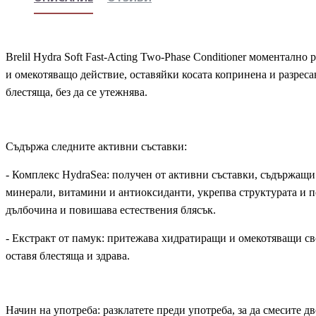
Brelil Hydra Soft Fast-Acting Two-Phase Conditioner моментал
и омекотяващо действие, оставяйки косата копринена и разресан
блестяща, без да се утежнява.
Съдържа следните активни съставки:
- Комплекс HydraSea: получен от активни съставки, съдържащи 
минерали, витамини и антиоксиданти, укрепва структурата и п
дълбочина и повишава естествения блясък.
- Екстракт от памук: притежава хидратиращи и омекотяващи сво
оставя блестяща и здрава.
Начин на употреба: разклатете преди употреба, за да смесите д