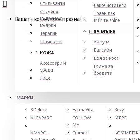
Стилизанти
Лакочистители
Студено
Траен лак
къдрене с
Вашата кошница е празна!
Infinite shine
къдрин
ЗА МЪЖЕ
Терапии
Шампоани
Ампули
Балсами
КОЖА
Боя за коса
Аксесоари и
Грижа за
уреди
брадата
Лице
МАРКИ
3Deluxe
FarmaVita
Kezy
ALFAPARF
FOLLOW
KIEPE
ME
AMARO -
Framesi
KOSIMETIK
Gentleman's
GENTLEME