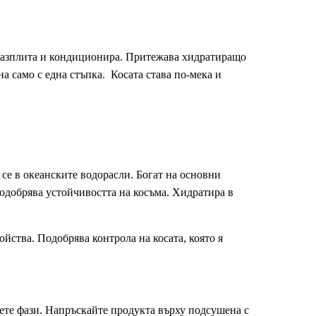
но разплита и кондиционира. Притежава хидратиращо
а само с една стъпка. Косата става по-мека и
се в океанските водорасли. Богат на основни
одобрява устойчивостта на косъма. Хидратира в
йства. Подобрява контрола на косата, която я
вете фази. Напръскайте продукта върху подсушена с