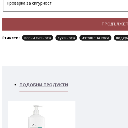
Проверка за сигурност
ПРОДЪЛЖЕ
Етикети:
всеки тип коса
суха коса
изтощена коса
подхр
ПОДОБНИ ПРОДУКТИ