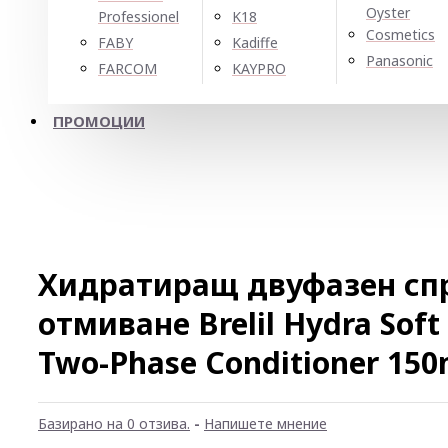
Oyster
Professionel
K18
Cosmetics
FABY
Kadiffe
Panasonic
FARCOM
KAYPRO
ПРОМОЦИИ
Хидратиращ двуфазен спр
отмиване Brelil Hydra Soft
Two-Phase Conditioner 150
Базирано на 0 отзива.
-
Напишете мнение