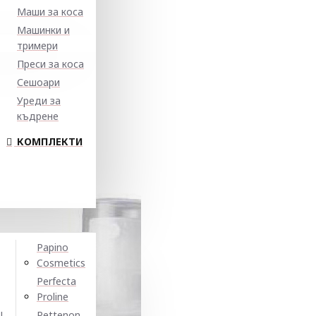
Маши за коса
Машинки и
тримери
Преси за коса
Сешоари
Уреди за
къдрене
КОМПЛЕКТИ
Papino
Cosmetics
Perfecta
Proline
N
Pettenon