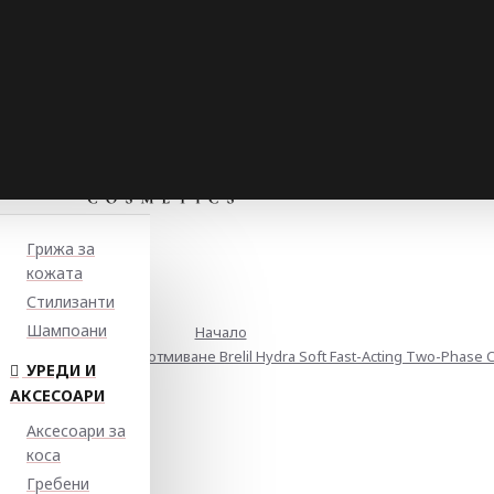
Грижа за
кожата
Стилизанти
Шампоани
Начало
спрей-балсам без отмиване Brelil Hydra Soft Fast-Acting Two-Phase C
УРЕДИ И
АКСЕСОАРИ
Аксесоари за
коса
Гребени