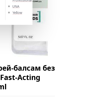
Professional
UNA
Yellow
ей-балсам без
 Fast-Acting
ml