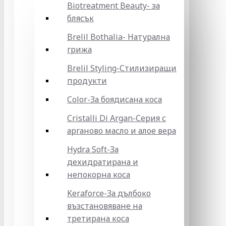
Biotreatment Beauty- за
блясък
Brelil Bothalia- Натурална
грижа
Brelil Styling-Стилизиращи
продукти
Color-За боядисана коса
Cristalli Di Argan-Серия с
арганово масло и алое вера
Hydra Soft-За
дехидратирана и
непокорна коса
Keraforce-За дълбоко
възстановяване на
третирана коса