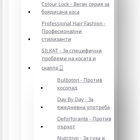
Colour Lock - Веган серия за
боядисана коса
Professional Hair Fashion -
Професионални
стилизанти
SILKAT - За специфични
проблеми на косата и
скалпа
Bulboton - Против
косопад
Day By Day - За
ежедневна употреба
Deforforante - Против
пърхот
Nutritivo - За суха и