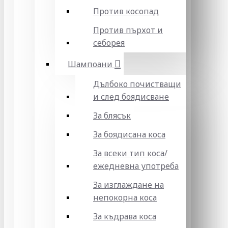
Против косопад
Против пърхот и
себорея
Шампоани
Дълбоко почистващи
и след боядисване
За блясък
За боядисана коса
За всеки тип коса/
ежедневна употреба
За изглаждане на
непокорна коса
За къдрава коса