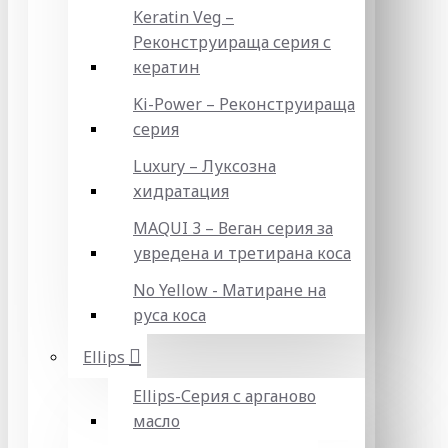
Keratin Veg –
Реконструираща серия с
кератин
Ki-Power – Реконструираща
серия
Luxury – Луксозна
хидратация
MAQUI 3 – Веган серия за
увредена и третирана коса
No Yellow - Матиране на
руса коса
Ellips
Ellips-Серия с арганово
масло