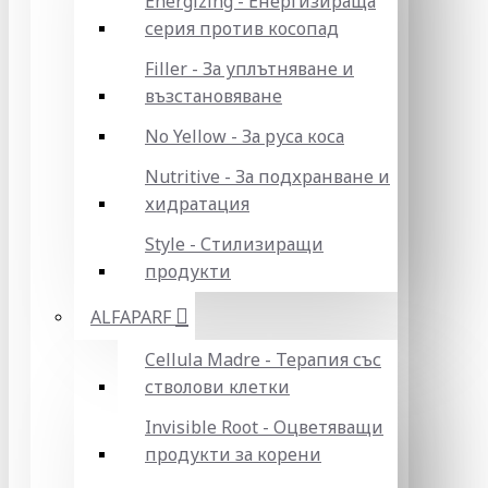
Energizing - Енергизираща
серия против косопад
Filler - За уплътняване и
възстановяване
No Yellow - За руса коса
Nutritive - За подхранване и
хидратация
Style - Стилизиращи
продукти
ALFAPARF
Cellula Madre - Терапия със
стволови клетки
Invisible Root - Оцветяващи
продукти за корени