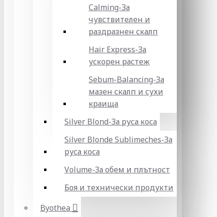
Calming-За
чувствителен и
раздразнен скалп
Hair Express-За
ускорен растеж
Sebum-Balancing-За
мазен скалп и сухи
краища
Silver Blond-За руса коса
Silver Blonde Sublіmeches-За
руса коса
Volume-За обем и плътност
Боя и технически продукти
Byothea