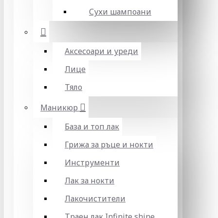
Сухи шампоани
Аксесоари и уреди
Лице
Тяло
Маникюр
База и топ лак
Грижа за ръце и нокти
Инструменти
Лак за нокти
Лакочистители
Траен лак Infinite shine