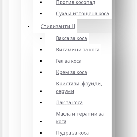
Против косопад
Суха и изтощена коса
Стилизанти
Вакса за коса
Витамини за коса
Гел за коса
Крем за коса
Кристали, флуиди,
серуми
Лак за коса
Масла и терапии за
коса
Пудра за коса