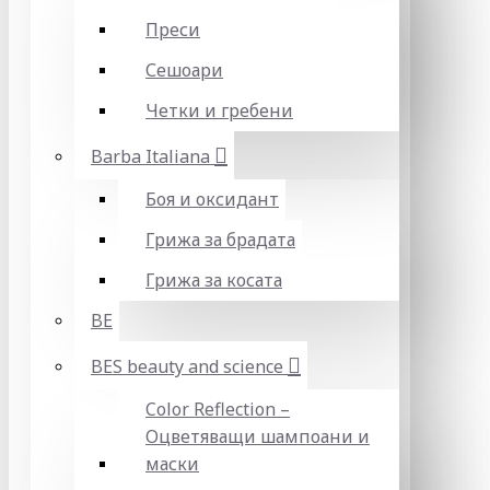
Преси
Сешоари
Четки и гребени
Barba Italiana
Боя и оксидант
Грижа за брадата
Грижа за косата
BE
BES beauty and science
Color Reflection –
Оцветяващи шампоани и
маски