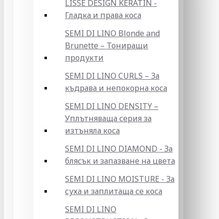
LISSE DESIGN KERATIN -
Гладка и права коса
SEMI DI LINO Blonde and
Brunette – Тониращи
продукти
SEMI DI LINO CURLS – За
къдрава и непокорна коса
SEMI DI LINO DENSITY –
Уплътняваща серия за
изтъняла коса
SEMI DI LINO DIAMOND - За
блясък и запазване на цвета
SEMI DI LINO MOISTURE - За
суха и заплитаща се коса
SEMI DI LINO