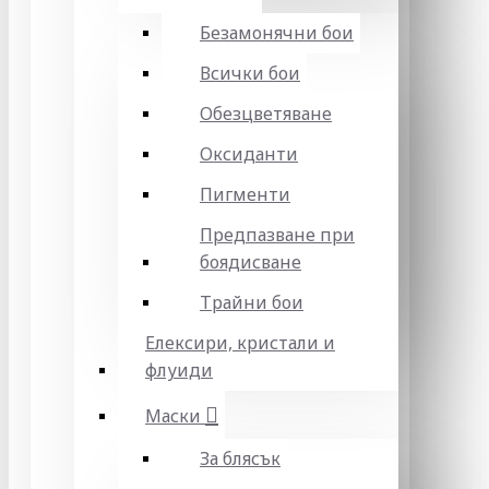
Безамонячни бои
Всички бои
Обезцветяване
Оксиданти
Пигменти
Предпазване при
боядисване
Трайни бои
Елексири, кристали и
флуиди
Маски
За блясък