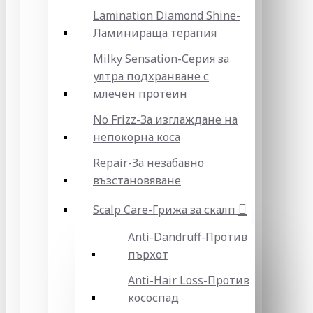
Lamination Diamond Shine-
Ламинираща терапия
Milky Sensation-Серия за
ултра подхранване с
млечен протеин
No Frizz-За изглаждане на
непокорна коса
Repair-За незабавно
възстановяване
Scalp Care-Грижа за скалп
Anti-Dandruff-Против
пърхот
Anti-Hair Loss-Против
кососпад