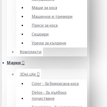
Маши за коса
Машинки и тримери
Преси за коса
Сешоари
Уреди за къдрене
Комплекти
Марки
3DeLuXe
Color - За боядисана коса
Detox - За дълбоко
почистване