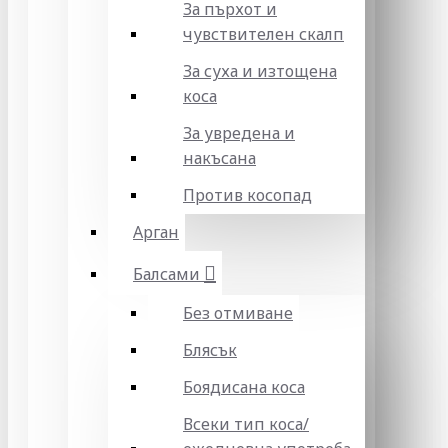
За пърхот и
чувствителен скалп
За суха и изтощена
коса
За увредена и
накъсана
Против косопад
Арган
Балсами
Без отмиване
Блясък
Боядисана коса
Всеки тип коса/