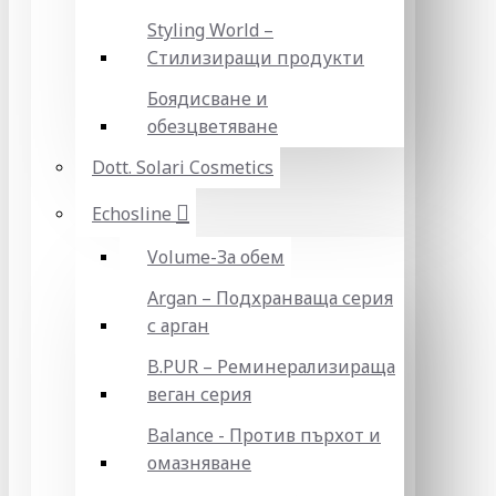
Styling World –
Стилизиращи продукти
Боядисване и
обезцветяване
Dott. Solari Cosmetics
Echosline
Volume-За обем
Argan – Подхранваща серия
с арган
B.PUR – Реминерализираща
веган серия
Balance - Против пърхот и
омазняване