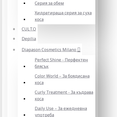
Серия за обем
Хидратираща серия за суха
коса
CULT.O
Depilia
Diapason Cosmetics Milano
Perfect Shine - Перфектен
блясък
Color World – За боядисана
коса
Curly Treatment - За къдрава
коса
Daily Use – За ежедневна
употреба