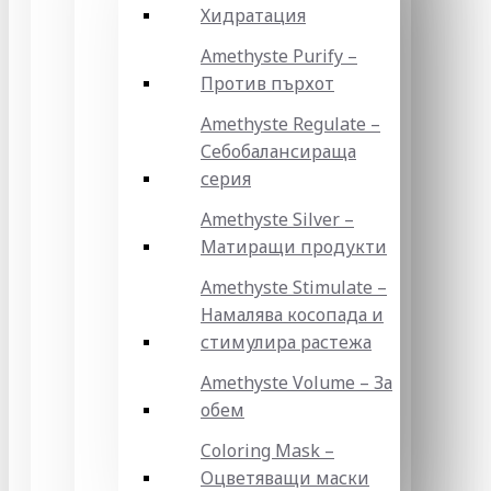
Хидратация
Amethyste Purify –
Против пърхот
Amethyste Regulate –
Себобалансираща
серия
Amethyste Silver –
Матиращи продукти
Amethyste Stimulate –
Намалява косопада и
стимулира растежа
Amethyste Volume – За
обем
Coloring Mask –
Оцветяващи маски