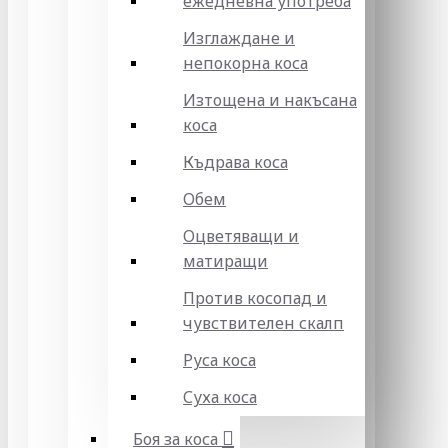
ежедневна употреба
Изглаждане и
непокорна коса
Изтощена и накъсана
коса
Къдрава коса
Обем
Оцветяващи и
матиращи
Против косопад и
чувствителен скалп
Руса коса
Суха коса
Боя за коса