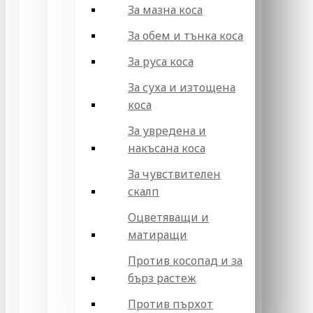
За мазна коса
За обем и тънка коса
За руса коса
За суха и изтощена
коса
За увредена и
накъсана коса
За чувствителен
скалп
Оцветяващи и
матиращи
Против косопад и за
бърз растеж
Против пърхот