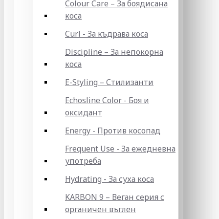
Colour Care – За боядисана
коса
Curl - За къдрава коса
Discipline – За непокорна
коса
E-Styling – Стилизанти
Echosline Color - Боя и
оксидант
Energy - Против косопад
Frequent Use - За ежедневна
употреба
Hydrating - За суха коса
KARBON 9 – Веган серия с
органичен въглен