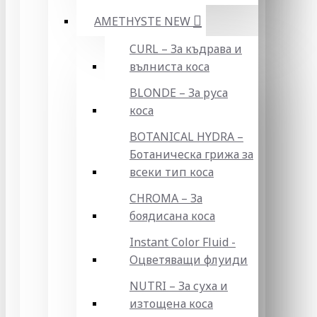
AMETHYSTE NEW
CURL – За къдрава и
вълниста коса
BLONDE – За руса
коса
BOTANICAL HYDRA –
Ботаническа грижа за
всеки тип коса
CHROMA – За
боядисана коса
Instant Color Fluid -
Оцветяващи флуиди
NUTRI – За суха и
изтощена коса