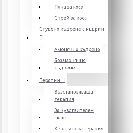
Пяна за коса
Спрей за коса
Студено къдрене с къдрин
Амонячно къдрене
Безамонячно
къдрене
Терапии
Възстановяваща
терапия
За чувствителен
скалп
Кератинова терапия