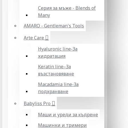
Серия за мъже - Blends of
Many
AMARO - Gentleman's Tools
Arte Care
Hyaluronic line-За
хидратация
Keratin line–За
възстановяване
Macadamia line-За
подхранване
Babyliss Pro
Маши и уреди за къдрене
Машинки и тримери