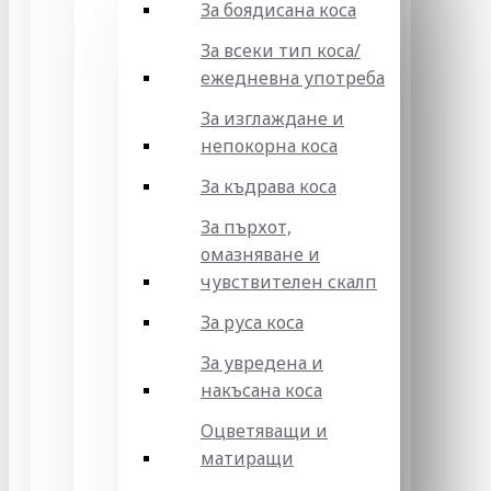
За боядисана коса
За всеки тип коса/
ежедневна употреба
За изглаждане и
непокорна коса
За къдрава коса
За пърхот,
омазняване и
чувствителен скалп
За руса коса
За увредена и
накъсана коса
Оцветяващи и
матиращи