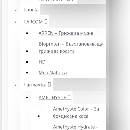
Fanola
FARCOM
ARREN – Грижа за мъже
Bioproten – Възстановяваща
грижа за косата
HD
Mea Natutra
FarmaVita
AMETHYSTE
Amethyste Color – За
боядисана коса
Amethyste Hydrate –