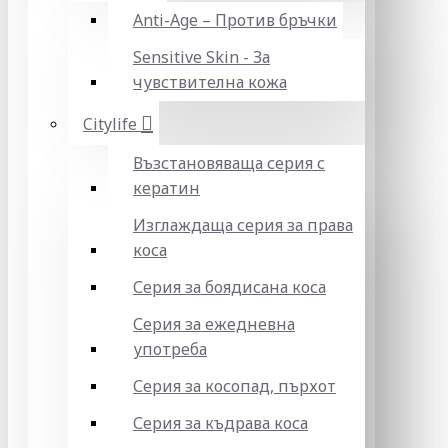
Anti-Age – Против бръчки
Sensitive Skin - За
чувствителна кожа
Citylife
Възстановяваща серия с
кератин
Изглаждаща серия за права
коса
Серия за боядисана коса
Серия за ежедневна
употреба
Серия за косопад, пърхот
Серия за къдрава коса