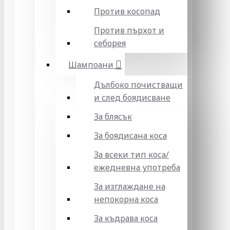
Против косопад
Против пърхот и
себорея
Шампоани
Дълбоко почистващи
и след боядисване
За блясък
За боядисана коса
За всеки тип коса/
ежедневна употреба
За изглаждане на
непокорна коса
За къдрава коса