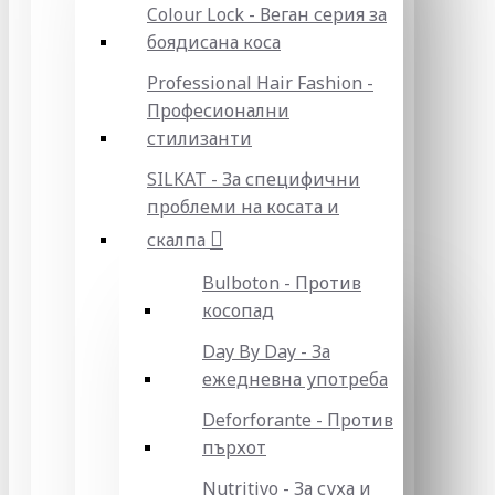
Colour Lock - Веган серия за
боядисана коса
Professional Hair Fashion -
Професионални
стилизанти
SILKAT - За специфични
проблеми на косата и
скалпа
Bulboton - Против
косопад
Day By Day - За
ежедневна употреба
Deforforante - Против
пърхот
Nutritivo - За суха и