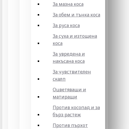
За мазна коса
За обем и тънка коса
За руса коса
За суха и изтощена
коса
За увредена и
накъсана коса
За чувствителен
скалп
Оцветяващи и
матиращи
Против косопад и за
бърз растеж
Против пърхот