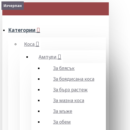
Изчерпан
2-3 Days
Изчерпан
Изчерпан
МЕНЮ
Категории
Коса
Ампули
За блясък
За боядисана коса
За бърз растеж
За мазна коса
За мъже
За обем