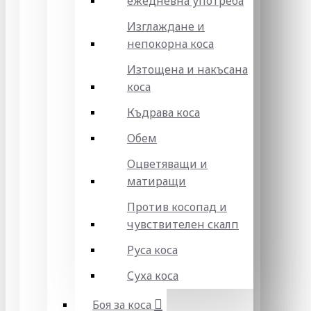
ежедневна употреба
Изглаждане и
непокорна коса
Изтощена и накъсана
коса
Къдрава коса
Обем
Оцветяващи и
матиращи
Против косопад и
чувствителен скалп
Руса коса
Суха коса
Боя за коса