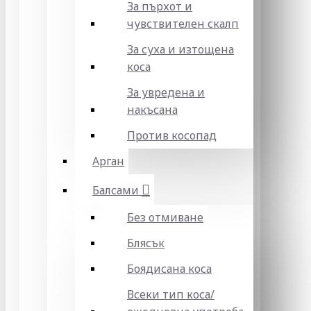
За пърхот и
чувствителен скалп
За суха и изтощена
коса
За увредена и
накъсана
Против косопад
Арган
Балсами
Без отмиване
Блясък
Боядисана коса
Всеки тип коса/