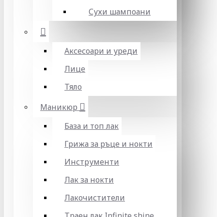
Сухи шампоани
Аксесоари и уреди
Лице
Тяло
Маникюр
База и топ лак
Грижа за ръце и нокти
Инструменти
Лак за нокти
Лакочистители
Траен лак Infinite shine