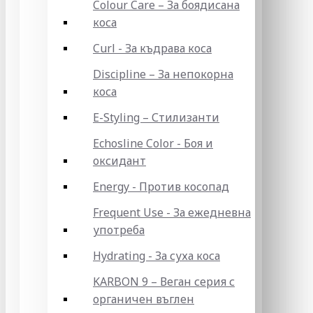
Colour Care – За боядисана
коса
Curl - За къдрава коса
Discipline – За непокорна
коса
E-Styling – Стилизанти
Echosline Color - Боя и
оксидант
Energy - Против косопад
Frequent Use - За ежедневна
употреба
Hydrating - За суха коса
KARBON 9 – Веган серия с
органичен въглен