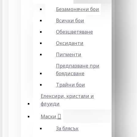
Безамонячни бои
Всички бои
Обезцветяване
Оксиданти
Пигменти
Предпазване при
боядисване
Трайни бои
Елексири, кристали и
флуиди
Маски
За блясък