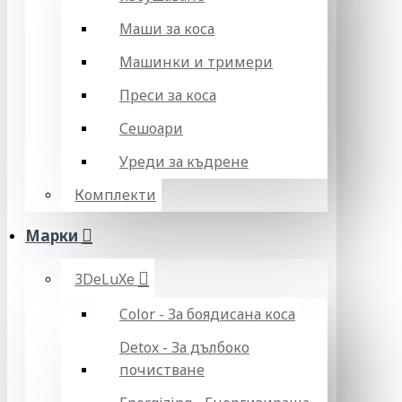
Маши за коса
Машинки и тримери
Преси за коса
Сешоари
Уреди за къдрене
Комплекти
Марки
3DeLuXe
Color - За боядисана коса
Detox - За дълбоко
почистване