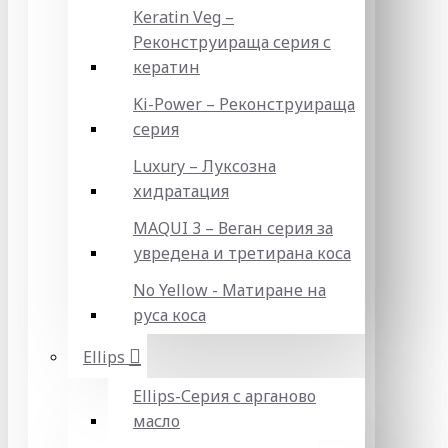
Keratin Veg –
Реконструираща серия с
кератин
Ki-Power – Реконструираща
серия
Luxury – Луксозна
хидратация
MAQUI 3 – Веган серия за
увредена и третирана коса
No Yellow - Матиране на
руса коса
Ellips
Ellips-Серия с арганово
масло