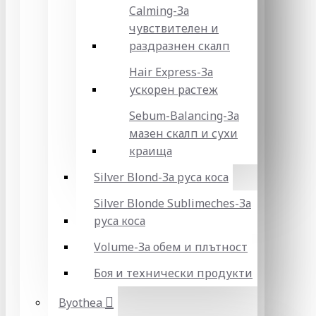
Calming-За
чувствителен и
раздразнен скалп
Hair Express-За
ускорен растеж
Sebum-Balancing-За
мазен скалп и сухи
краища
Silver Blond-За руса коса
Silver Blonde Sublіmeches-За
руса коса
Volume-За обем и плътност
Боя и технически продукти
Byothea