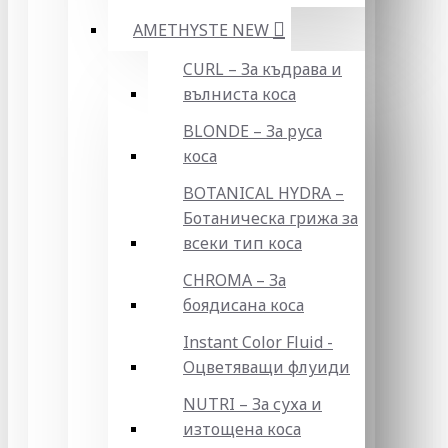
AMETHYSTE NEW
CURL – За къдрава и
вълниста коса
BLONDE – За руса
коса
BOTANICAL HYDRA –
Ботаническа грижа за
всеки тип коса
CHROMA – За
боядисана коса
Instant Color Fluid -
Оцветяващи флуиди
NUTRI – За суха и
изтощена коса