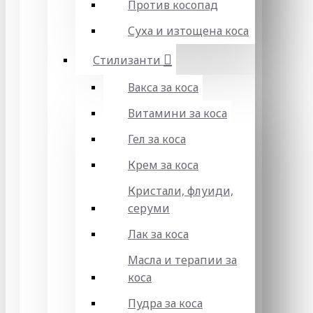
Против косопад
Суха и изтощена коса
Стилизанти
Вакса за коса
Витамини за коса
Гел за коса
Крем за коса
Кристали, флуиди,
серуми
Лак за коса
Масла и терапии за
коса
Пудра за коса