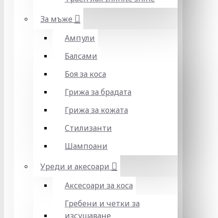
За мъже
Ампули
Балсами
Боя за коса
Грижа за брадата
Грижа за кожата
Стилизанти
Шампоани
Уреди и акесоари
Аксесоари за коса
Гребени и четки за
изсушаване