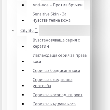
Anti-Age – Против бръчки
Sensitive Skin - За
чувствителна кожа
Citylife
Възстановяваща серия с
кератин
Изглаждаща серия за права
коса
Серия за боядисана коса
Серия за ежедневна
употреба
Серия за косопад, пърхот
Серия за къдрава коса