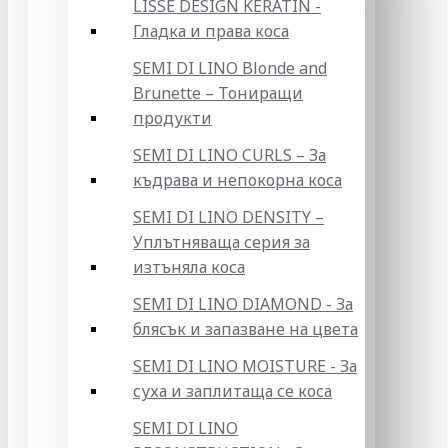
LISSE DESIGN KERATIN -
Гладка и права коса
SEMI DI LINO Blonde and
Brunette – Тониращи
продукти
SEMI DI LINO CURLS – За
къдрава и непокорна коса
SEMI DI LINO DENSITY –
Уплътняваща серия за
изтъняла коса
SEMI DI LINO DIAMOND - За
блясък и запазване на цвета
SEMI DI LINO MOISTURE - За
суха и заплитаща се коса
SEMI DI LINO