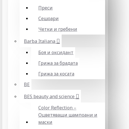
Преси
Сешоари
Четки и гребени
Barba Italiana
Боя и оксидант
Грижа за брадата
Грижа за косата
BE
BES beauty and science
Color Reflection –
Оцветяващи шампоани и
маски