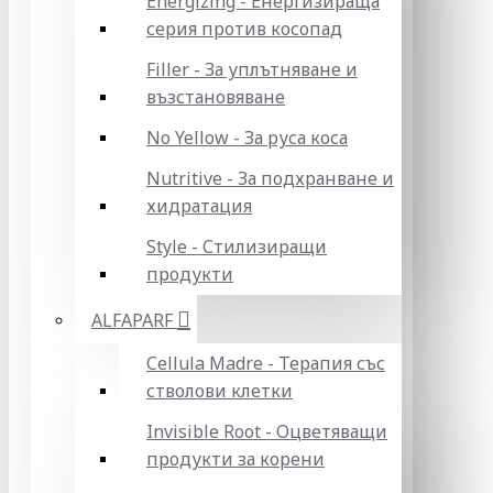
Energizing - Енергизираща
серия против косопад
Filler - За уплътняване и
възстановяване
No Yellow - За руса коса
Nutritive - За подхранване и
хидратация
Style - Стилизиращи
продукти
ALFAPARF
Cellula Madre - Терапия със
стволови клетки
Invisible Root - Оцветяващи
продукти за корени