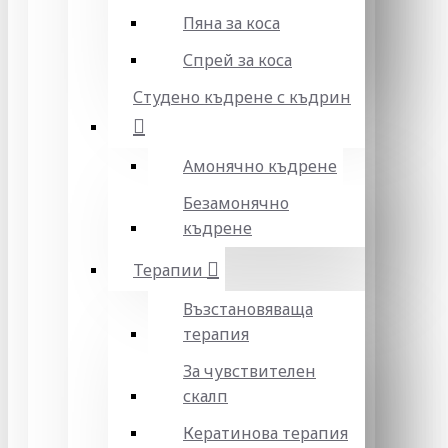
Пяна за коса
Спрей за коса
Студено къдрене с къдрин
Амонячно къдрене
Безамонячно
къдрене
Терапии
Възстановяваща
терапия
За чувствителен
скалп
Кератинова терапия