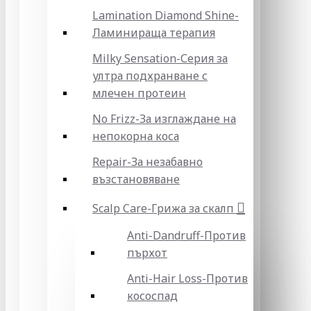
Lamination Diamond Shine-
Ламинираща терапия
Milky Sensation-Серия за
ултра подхранване с
млечен протеин
No Frizz-За изглаждане на
непокорна коса
Repair-За незабавно
възстановяване
Scalp Care-Грижа за скалп
Anti-Dandruff-Против
пърхот
Anti-Hair Loss-Против
кососпад