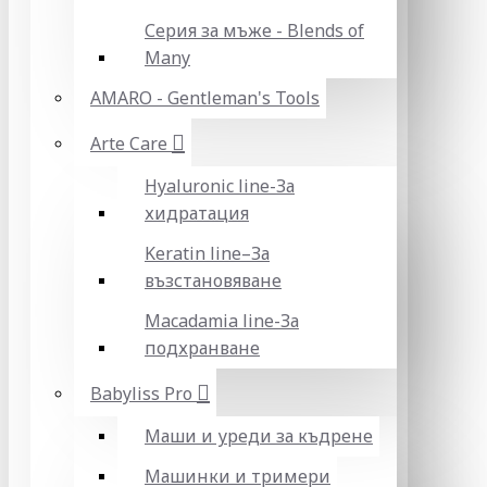
Серия за мъже - Blends of
Many
AMARO - Gentleman's Tools
Arte Care
Hyaluronic line-За
хидратация
Keratin line–За
възстановяване
Macadamia line-За
подхранване
Babyliss Pro
Маши и уреди за къдрене
Машинки и тримери