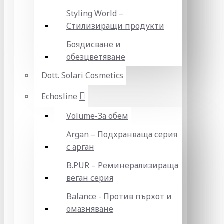
Styling World –
Стилизиращи продукти
Боядисване и
обезцветяване
Dott. Solari Cosmetics
Echosline
Volume-За обем
Argan – Подхранваща серия
с арган
B.PUR – Реминерализираща
веган серия
Balance - Против пърхот и
омазняване