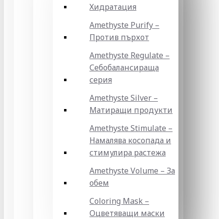
Хидратация
Amethyste Purify –
Против пърхот
Amethyste Regulate –
Себобалансираща
серия
Amethyste Silver –
Матиращи продукти
Amethyste Stimulate –
Намалява косопада и
стимулира растежа
Amethyste Volume – За
обем
Coloring Mask –
Оцветяващи маски