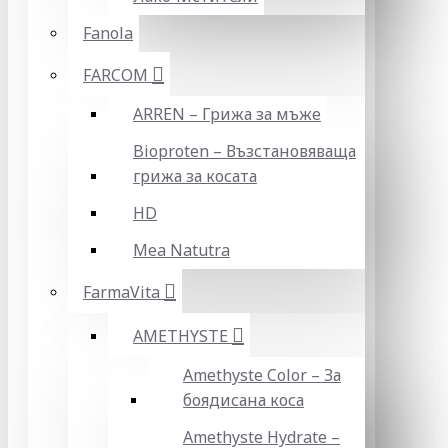
Fanola
FARCOM
ARREN – Грижа за мъже
Bioproten – Възстановяваща
грижа за косата
HD
Mea Natutra
FarmaVita
AMETHYSTE
Amethyste Color – За
боядисана коса
Amethyste Hydrate –