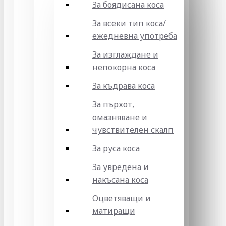
За боядисана коса
За всеки тип коса/
ежедневна употреба
За изглаждане и
непокорна коса
За къдрава коса
За пърхот,
омазняване и
чувствителен скалп
За руса коса
За увредена и
накъсана коса
Оцветяващи и
матиращи