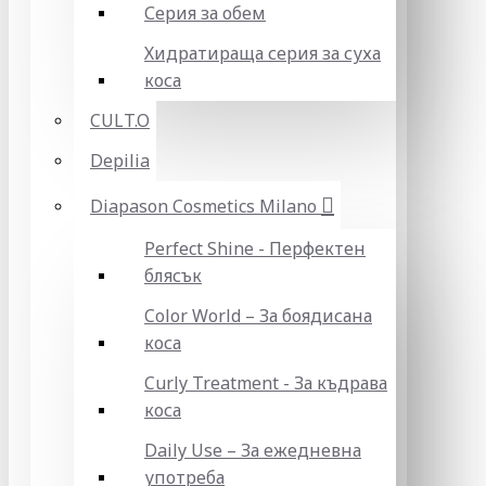
Серия за обем
Хидратираща серия за суха
коса
CULT.O
Depilia
Diapason Cosmetics Milano
Perfect Shine - Перфектен
блясък
Color World – За боядисана
коса
Curly Treatment - За къдрава
коса
Daily Use – За ежедневна
употреба