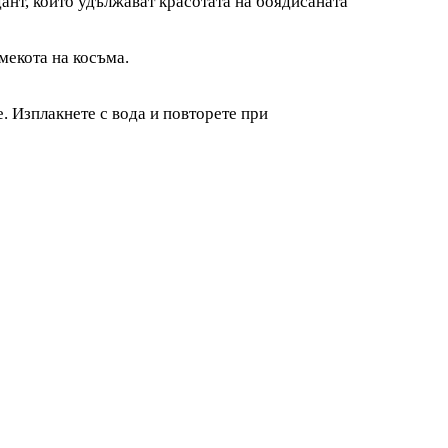
т, които удължават красотата на боядисаната
мекота на косъма.
. Изплакнете с вода и повторете при