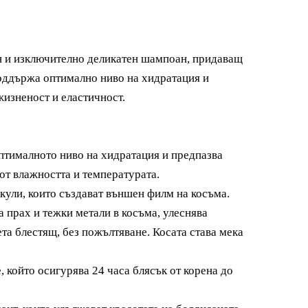
н и изключително деликатен шампоан, придаващ
оддържа оптимално ниво на хидратация и
жизненост и еластичност.
птималното ниво на хидратация и предпазва
от влажността и температурата.
ли, които създават външен филм на косъма.
а прах и тежки метали в косъма, улеснява
та блестящ, без пожълтяване. Косата става мека
който осигурява 24 часа блясък от корена до