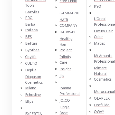
Free Limix
Tools
KYO
BaByliss
GAMMAPIU
PRO
L'Oreal
HAIR
Barba
Professionn
COMPANY
Italiana
Luxury Hair
HAIRWAY
BES
Color
Healthy
Bettari
Matrix
Hair
Byothea
Project
Mi Amante
Citylife
Infinity
Professional
Care
CULT.O
Mimare
Insight
Depilia
Natural
JJ's
Diapason
Cosmetics
Cosmetics
Milano
Joanna
Moroccanoil
Professional
Echosline
OLAPLEX
JOICO
Ellірѕ
Orofluido
Jungle
OWAY
fever
EXPERTIA