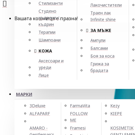
Стилизанти
Лакочистители
Студено
Траен лак
къдрене с
Вашата кошница е празна!
Infinite shine
къдрин
ЗА МЪЖЕ
Терапии
Шампоани
Ампули
Балсами
КОЖА
Боя за коса
Аксесоари и
Грижа за
уреди
брадата
Лице
МАРКИ
3Deluxe
FarmaVita
Kezy
ALFAPARF
FOLLOW
KIEPE
ME
AMARO -
Framesi
KOSIMETIK
Gentleman's
GENTLEME