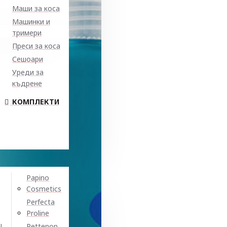
Маши за коса
Машинки и
тримери
Преси за коса
Сешоари
Уреди за
къдрене
КОМПЛЕКТИ
Papino
Cosmetics
Perfecta
Proline
N
Pettenon