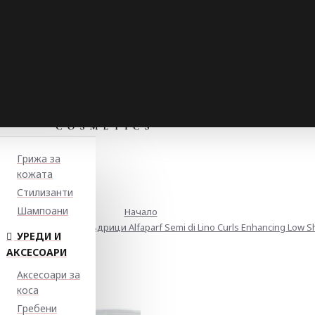
Грижа за
кожата
Стилизанти
Шампоани
Начало
 за изразителни къдрици Alfaparf Semi di Lino Curls Enhancing Low 
УРЕДИ И
АКСЕСОАРИ
Аксесоари за
коса
Гребени