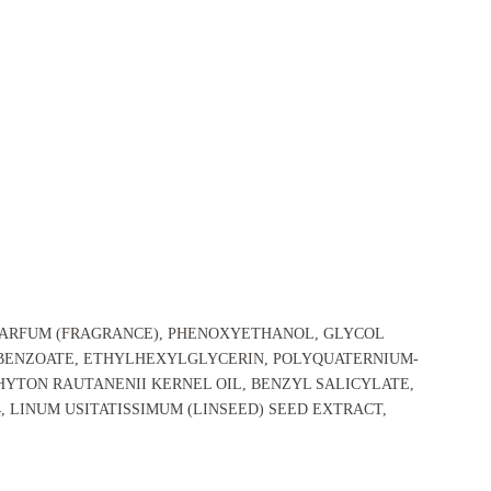
 PARFUM (FRAGRANCE), PHENOXYETHANOL, GLYCOL
M BENZOATE, ETHYLHEXYLGLYCERIN, POLYQUATERNIUM-
PHYTON RAUTANENII KERNEL OIL, BENZYL SALICYLATE,
LINUM USITATISSIMUM (LINSEED) SEED EXTRACT,