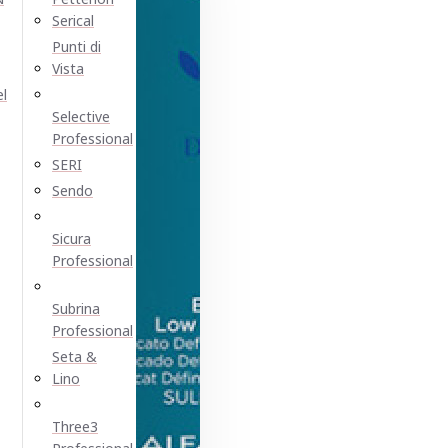
Serical
Punti di
Vista
el
Selective
Professional
SERI
Sendo
Sicura
Professional
Subrina
Professional
Seta &
Lino
Three3