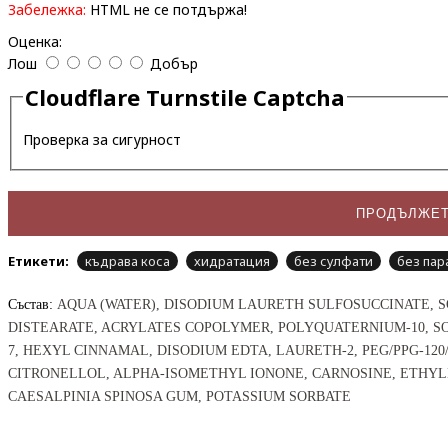
Забележка:
HTML не се потдържа!
Оценка:
Лош
Добър
Cloudflare Turnstile Captcha
Проверка за сигурност
ПРОДЪЛЖЕ
Етикети:
къдрава коса
хидратация
без сулфати
без пар
Състав:
AQUA (WATER), DISODIUM LAURETH SULFOSUCCINATE, 
DISTEARATE, ACRYLATES COPOLYMER, POLYQUATERNIUM-10, S
7, HEXYL CINNAMAL, DISODIUM EDTA, LAURETH-2, PEG/PPG-12
CITRONELLOL, ALPHA-ISOMETHYL IONONE, CARNOSINE, ETHYL
CAESALPINIA SPINOSA GUM, POTASSIUM SORBATE