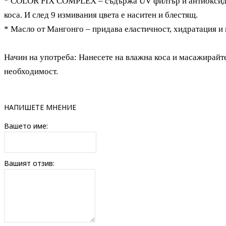
* COLOR FIX COMPLEX – съдържа UV филтър и антиоксидан
коса. И след 9 измивания цвета е наситен и блестящ.
* Масло от Мангонго – придава еластичност, хидратация и 
Начин на употреба: Нанесете на влажна коса и масажирайте
необходимост.
НАПИШЕТЕ МНЕНИЕ
Вашето име:
Вашият отзив: