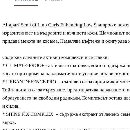
Alfaparf Semi di Lino Curls Enhancing Low Shampoo
е неже
изразителност на къдравите и вълнисти коси. Шампоанът п
придава мекота на косъма. Намалява цъфтежа и осигурява 
Съдържа следните активни ком
плекси и съставки
:
* CLIMATE-PROOF
-
активната съставка, която поддържа о
косата при промяна на климатичните условия в зависимост 
* URBAN DEFENCE PRO – съставен от захарни микромолеку
Той защитава от замърсяване, предотвратява навлизането н
образуването на свободни радикали. Комплексът оставя цве
и силна.
* SHINE FIX COMPLEX – съдържа екстракт от ленено семе, 
върха.