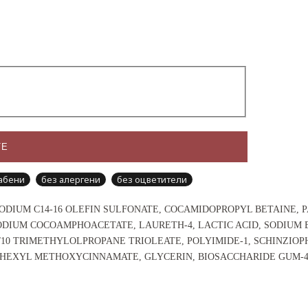
ТЕ
абени
без алергени
без оцветители
SODIUM C14-16 OLEFIN SULFONATE, COCAMIDOPROPYL BETAINE,
ODIUM COCOAMPHOACETATE, LAURETH-4, LACTIC ACID, SODIU
0/10 TRIMETHYLOLPROPANE TRIOLEATE, POLYIMIDE-1, SCHINZIO
HEXYL METHOXYCINNAMATE, GLYCERIN, BIOSACCHARIDE GUM-4, 