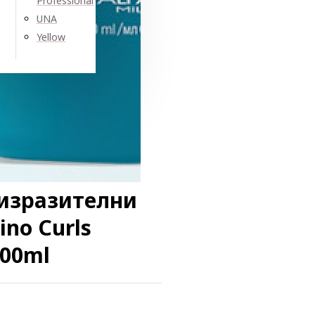
Professional
UNA
Yellow
изразителни
ino Curls
000ml