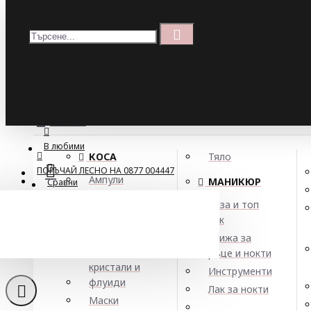
Меню
Кошница
Menu
ПОРЪЧАЙ ЛЕСНО НА 0877 004447
МЕНЮ
В любими
КОСА
Тяло
ПОРЪЧАЙ ЛЕСНО НА 0877 004447
Ампули
МАНИКЮР
Сравни
Арган
База и топ
Балсами
лак
Хидратиращ шампоан
Боя за коса
Грижа за
Елексири,
ръце и нокти
кристали и
Инструменти
флуиди
Лак за нокти
Маски