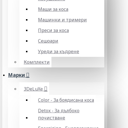
Маши за коса
Машинки и тримери
Преси за коса
Сешоари
Уреди за къдрене
Комплекти
Марки
3DeLuXe
Color - За боядисана коса
Detox - За дълбоко
почистване