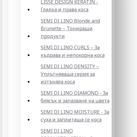
LISSE DESIGN KERATIN -
Гладка и права коса
SEMI DI LINO Blonde and
Brunette – Тониращи
продукти
SEMI DI LINO CURLS – За
къдрава и непокорна коса
SEMI DI LINO DENSITY –
Уплътняваща серия за
изтъняла коса
SEMI DI LINO DIAMOND - За
блясък и запазване на цвета
SEMI DI LINO MOISTURE - За
суха и заплитаща се коса
SEMI DI LINO