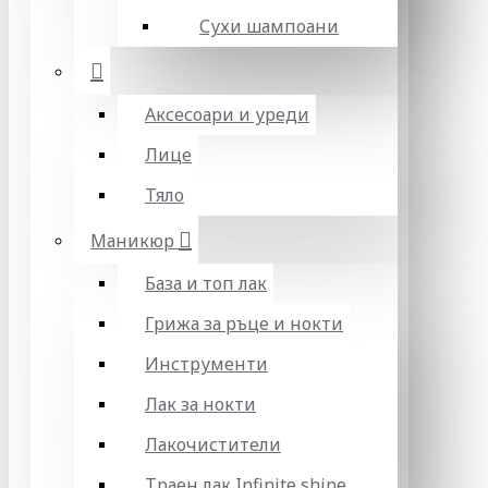
Сухи шампоани
Аксесоари и уреди
Лице
Тяло
Маникюр
База и топ лак
Грижа за ръце и нокти
Инструменти
Лак за нокти
Лакочистители
Траен лак Infinite shine