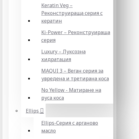
Keratin Veg –
Реконструираща серия с
кератин
Ki-Power – Реконструираща
серия
Luxury – Луксозна
хидратация
MAQUI 3 – Веган серия за
увредена и третирана коса
No Yellow - Матиране на
руса коса
Ellips
Ellips-Серия с арганово
масло