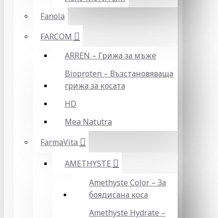
Fanola
FARCOM
ARREN – Грижа за мъже
Bioproten – Възстановяваща
грижа за косата
HD
Mea Natutra
FarmaVita
AMETHYSTE
Amethyste Color – За
боядисана коса
Amethyste Hydrate –