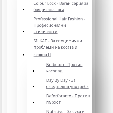
Colour Lock - Веган серия за
боядисана коса
Professional Hair Fashion -
Професионални
стилизанти
SILKAT - За специфични
проблеми на косата и
скалпа
Bulboton - Против
косопад
Day By Day - За
ежедневна употреба
Deforforante - Против
пърхот
Nutritivo - За суха и