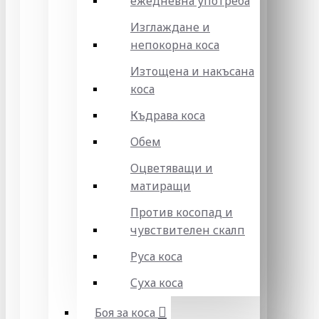
ежедневна употреба
Изглаждане и
непокорна коса
Изтощена и накъсана
коса
Къдрава коса
Обем
Оцветяващи и
матиращи
Против косопад и
чувствителен скалп
Руса коса
Суха коса
Боя за коса