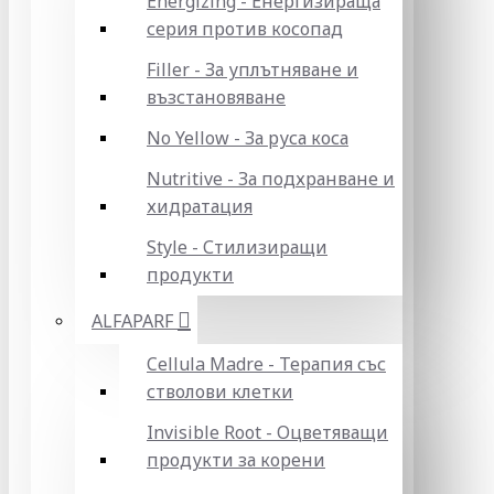
Energizing - Енергизираща
серия против косопад
Filler - За уплътняване и
възстановяване
No Yellow - За руса коса
Nutritive - За подхранване и
хидратация
Style - Стилизиращи
продукти
ALFAPARF
Cellula Madre - Терапия със
стволови клетки
Invisible Root - Оцветяващи
продукти за корени