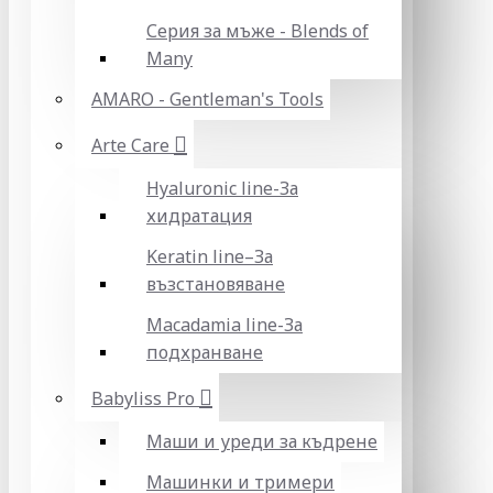
Серия за мъже - Blends of
Many
AMARO - Gentleman's Tools
Arte Care
Hyaluronic line-За
хидратация
Keratin line–За
възстановяване
Macadamia line-За
подхранване
Babyliss Pro
Маши и уреди за къдрене
Машинки и тримери