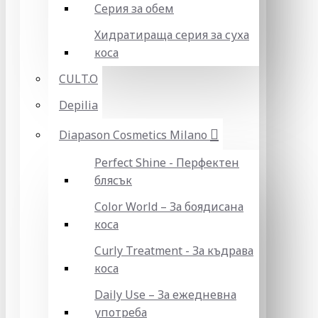
Серия за обем
Хидратираща серия за суха
коса
CULT.O
Depilia
Diapason Cosmetics Milano
Perfect Shine - Перфектен
блясък
Color World – За боядисана
коса
Curly Treatment - За къдрава
коса
Daily Use – За ежедневна
употреба