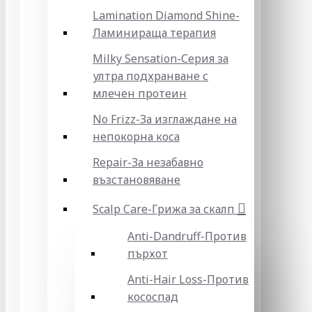
Lamination Diamond Shine-
Ламинираща терапия
Milky Sensation-Серия за
ултра подхранване с
млечен протеин
No Frizz-За изглаждане на
непокорна коса
Repair-За незабавно
възстановяване
Scalp Care-Грижа за скалп
Anti-Dandruff-Против
пърхот
Anti-Hair Loss-Против
кососпад