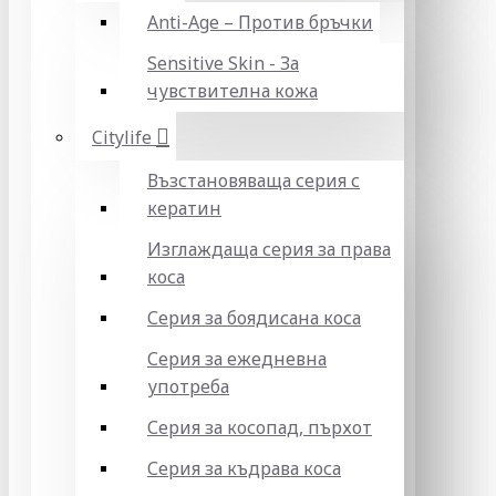
Anti-Age – Против бръчки
Sensitive Skin - За
чувствителна кожа
Citylife
Възстановяваща серия с
кератин
Изглаждаща серия за права
коса
Серия за боядисана коса
Серия за ежедневна
употреба
Серия за косопад, пърхот
Серия за къдрава коса