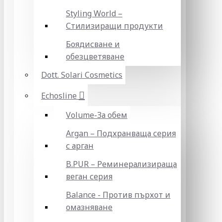
Styling World –
Стилизиращи продукти
Боядисване и
обезцветяване
Dott. Solari Cosmetics
Echosline
Volume-За обем
Argan – Подхранваща серия
с арган
B.PUR – Реминерализираща
веган серия
Balance - Против пърхот и
омазняване