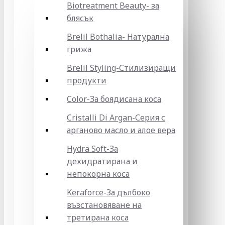
Biotreatment Beauty- за
блясък
Brelil Bothalia- Натурална
грижа
Brelil Styling-Стилизиращи
продукти
Color-За боядисана коса
Cristalli Di Argan-Серия с
арганово масло и алое вера
Hydra Soft-За
дехидратирана и
непокорна коса
Keraforce-За дълбоко
възстановяване на
третирана коса