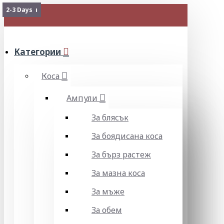
Изчерпан
2-3 Days
МЕНЮ
Категории
Коса
Ампули
За блясък
За боядисана коса
За бърз растеж
За мазна коса
За мъже
За обем