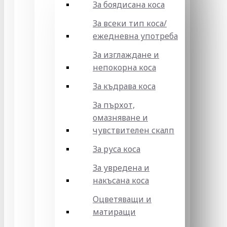
За боядисана коса
За всеки тип коса/
ежедневна употреба
За изглаждане и
непокорна коса
За къдрава коса
За пърхот,
омазняване и
чувствителен скалп
За руса коса
За увредена и
накъсана коса
Оцветяващи и
матиращи