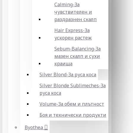
Calming-За
чувствителен и
раздразнен скалп
Hair Express-За
ускорен растеж
Sebum-Balancing-За
мазен скалп и сухи
краища
Silver Blond-За руса коса
Silver Blonde Sublіmeches-За
руса коса
Volume-За обем и плътност
Боя и технически продукти
Byothea