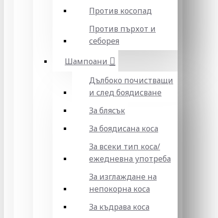
Против косопад
Против пърхот и
себорея
Шампоани
Дълбоко почистващи
и след боядисване
За блясък
За боядисана коса
За всеки тип коса/
ежедневна употреба
За изглаждане на
непокорна коса
За къдрава коса