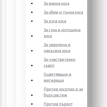
За мазна коса
За обем и тънка коса
За руса коса
За суха и изтощена
коса
За увредена и
накъсана коса
За чувствителен
скалп
Оцветяващи и
матиращи
Против косопад и за
бърз растеж
Против пърхот