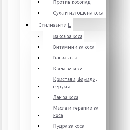
Против косопад
Суха и изтощена коса
Стилизанти
Вакса за коса
Витамини за коса
Гел за коса
Крем за коса
Кристали, флуиди,
серуми
Лак за коса
Масла и терапии за
коса
Пудра за коса