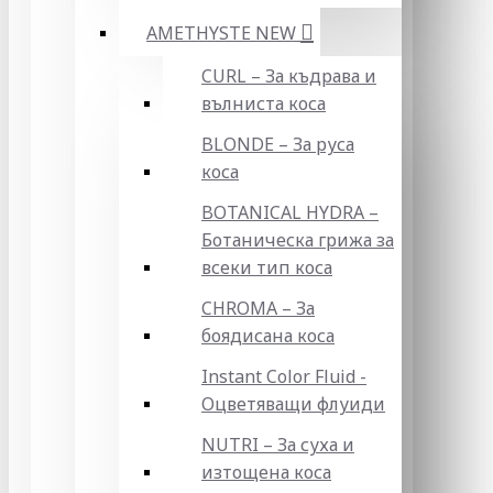
AMETHYSTE NEW
CURL – За къдрава и
вълниста коса
BLONDE – За руса
коса
BOTANICAL HYDRA –
Ботаническа грижа за
всеки тип коса
CHROMA – За
боядисана коса
Instant Color Fluid -
Оцветяващи флуиди
NUTRI – За суха и
изтощена коса