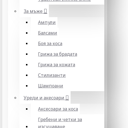
За мъже
Ампули
Балсами
Боя за коса
Грижа за брадата
Грижа за кожата
Стилизанти
Шампоани
Уреди и акесоари
Аксесоари за коса
Гребени и четки за
изсушаване