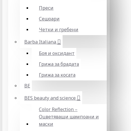
Преси
Сешоари
Четки и гребени
Barba Italiana
Боя и оксидант
Грижа за брадата
Грижа за косата
BE
BES beauty and science
Color Reflection –
Оцветяващи шампоани и
маски