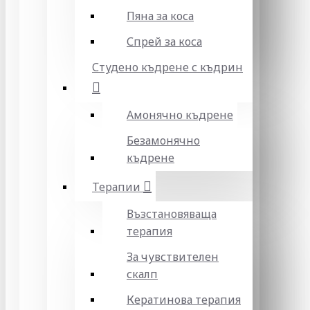
Пяна за коса
Спрей за коса
Студено къдрене с къдрин
Амонячно къдрене
Безамонячно
къдрене
Терапии
Възстановяваща
терапия
За чувствителен
скалп
Кератинова терапия