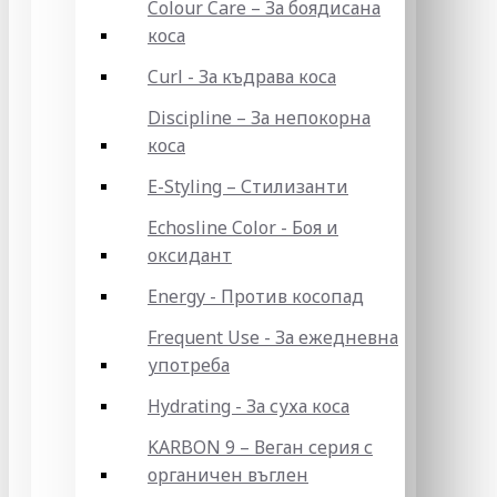
Colour Care – За боядисана
коса
Curl - За къдрава коса
Discipline – За непокорна
коса
E-Styling – Стилизанти
Echosline Color - Боя и
оксидант
Energy - Против косопад
Frequent Use - За ежедневна
употреба
Hydrating - За суха коса
KARBON 9 – Веган серия с
органичен въглен