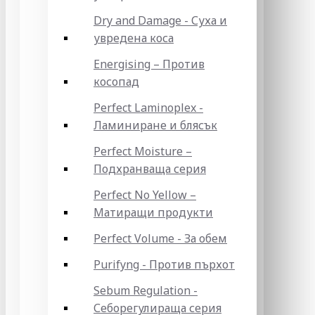
Dry and Damage - Суха и
увредена коса
Energising – Против
косопад
Perfect Laminoplex -
Ламиниране и блясък
Perfect Moisture –
Подхранваща серия
Perfect No Yellow –
Матиращи продукти
Perfect Volume - За обем
Purifyng - Против пърхот
Sebum Regulation -
Себорегулираща серия