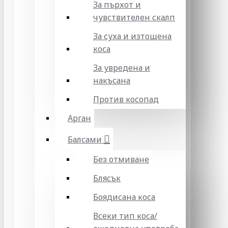
За пърхот и
чувствителен скалп
За суха и изтощена
коса
За увредена и
накъсана
Против косопад
Арган
Балсами
Без отмиване
Блясък
Боядисана коса
Всеки тип коса/