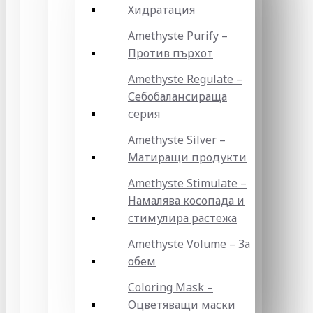
Хидратация
Amethyste Purify –
Против пърхот
Amethyste Regulate –
Себобалансираща
серия
Amethyste Silver –
Матиращи продукти
Amethyste Stimulate –
Намалява косопада и
стимулира растежа
Amethyste Volume – За
обем
Coloring Mask –
Оцветяващи маски