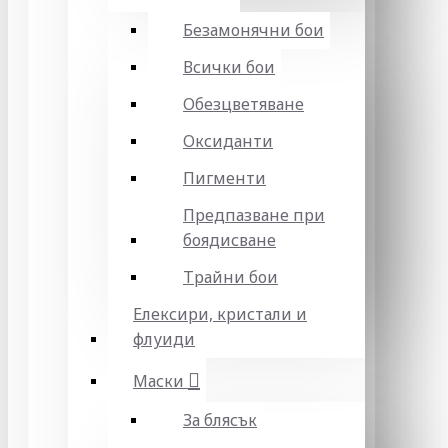
Безамонячни бои
Всички бои
Обезцветяване
Оксиданти
Пигменти
Предпазване при
боядисване
Трайни бои
Елексири, кристали и
флуиди
Маски
За блясък