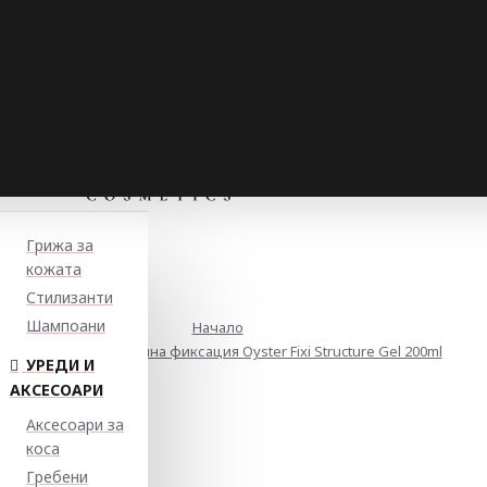
Грижа за
кожата
Стилизанти
Шампоани
Начало
Гел с екстремно силна фиксация Oyster Fixi Structure Gel 200ml
УРЕДИ И
АКСЕСОАРИ
Аксесоари за
коса
Гребени