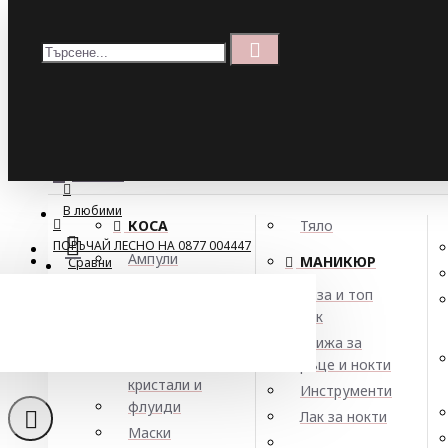
Меню
Кошница
Menu
ПОРЪЧАЙ ЛЕСНО НА 0877 004447
МЕНЮ
В любими
КОСА
Тяло
ПОРЪЧАЙ ЛЕСНО НА 0877 004447
Ампули
МАНИКЮР
Сравни
Арган
База и топ
Балсами
лак
Боя за коса
Грижа за
Елексири,
ръце и нокти
кристали и
Инструменти
флуиди
Лак за нокти
Маски