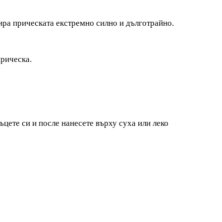
ксира прическата екстремно силно и дълготрайно.
прическа.
ъцете си и после нанесете върху суха или леко