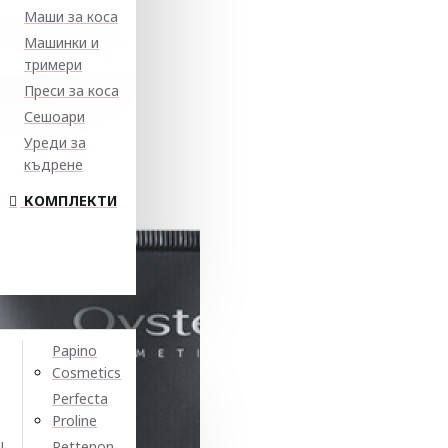
Маши за коса
Машинки и
тримери
Преси за коса
Сешоари
Уреди за
къдрене
КОМПЛЕКТИ
Papino
Cosmetics
Perfecta
Proline
N
Pettenon