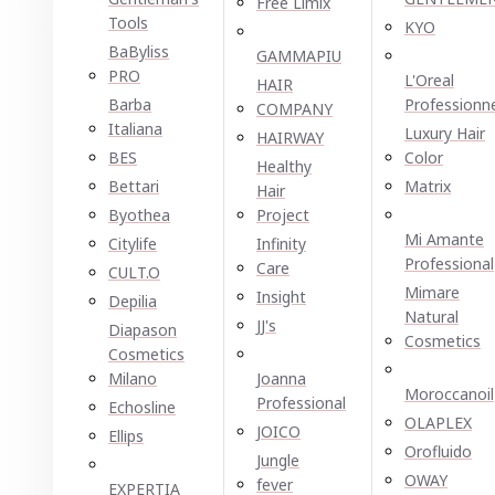
Free Limix
Tools
KYO
BaByliss
GAMMAPIU
PRO
L'Oreal
HAIR
Barba
Professionn
COMPANY
Italiana
Luxury Hair
HAIRWAY
BES
Color
Healthy
Bettari
Matrix
Hair
Byothea
Project
Mi Amante
Citylife
Infinity
Professional
Care
CULT.O
Mimare
Insight
Depilia
Natural
JJ's
Diapason
Cosmetics
Cosmetics
Milano
Joanna
Moroccanoil
Professional
Echosline
OLAPLEX
JOICO
Ellірѕ
Orofluido
Jungle
OWAY
fever
EXPERTIA