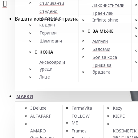
Стилизанти
Лакочистители
Студено
Траен лак
къдрене с
Вашата кошница е празна!
Infinite shine
къдрин
ЗА МЪЖЕ
Терапии
Шампоани
Ампули
Балсами
КОЖА
Боя за коса
Аксесоари и
Грижа за
уреди
брадата
Лице
МАРКИ
3Deluxe
FarmaVita
Kezy
ALFAPARF
FOLLOW
KIEPE
ME
AMARO -
Framesi
KOSIMETIK
Gentleman's
GENTLEME