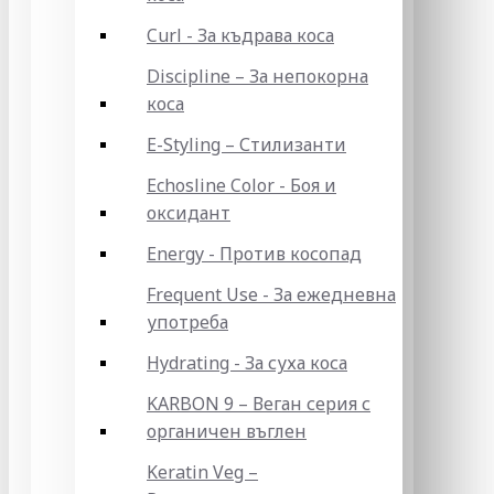
Curl - За къдрава коса
Discipline – За непокорна
коса
E-Styling – Стилизанти
Echosline Color - Боя и
оксидант
Energy - Против косопад
Frequent Use - За ежедневна
употреба
Hydrating - За суха коса
KARBON 9 – Веган серия с
органичен въглен
Keratin Veg –