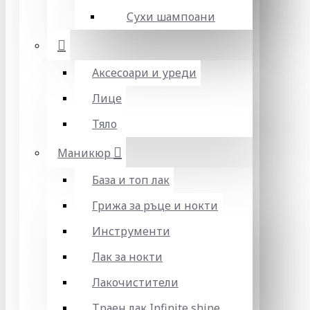
Сухи шампоани
Аксесоари и уреди
Лице
Тяло
Маникюр
База и топ лак
Грижа за ръце и нокти
Инструменти
Лак за нокти
Лакочистители
Траен лак Infinite shine