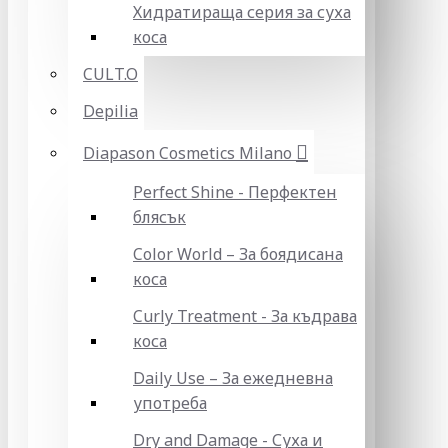
Хидратираща серия за суха
коса
CULT.O
Depilia
Diapason Cosmetics Milano
Perfect Shine - Перфектен
блясък
Color World – За боядисана
коса
Curly Treatment - За къдрава
коса
Daily Use – За ежедневна
употреба
Dry and Damage - Суха и