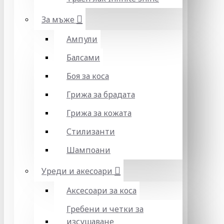
За мъже
Ампули
Балсами
Боя за коса
Грижа за брадата
Грижа за кожата
Стилизанти
Шампоани
Уреди и акесоари
Аксесоари за коса
Гребени и четки за
изсушаване