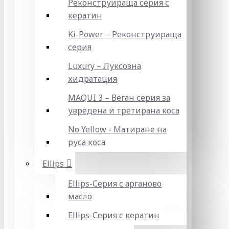
Реконструираща серия с
кератин
Ki-Power – Реконструираща
серия
Luxury – Луксозна
хидратация
MAQUI 3 – Веган серия за
увредена и третирана коса
No Yellow - Матиране на
руса коса
Ellips
Ellips-Серия с арганово
масло
Ellips-Серия с кератин