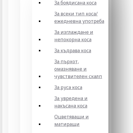
За боядисана коса
За всеки тип коса/
ежедневна употреба
За изглаждане и
непокорна коса
За къдрава коса
За пърхот,
омазняване и
чувствителен скалп
За руса коса
За увредена и
накъсана коса
Оцветяващи и
матиращи