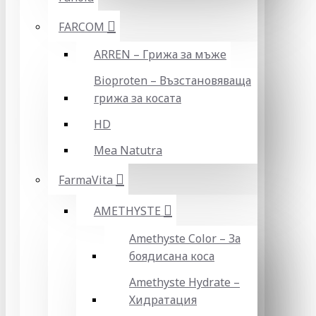
FARCOM
ARREN – Грижа за мъже
Bioproten – Възстановяваща
грижа за косата
HD
Mea Natutra
FarmaVita
AMETHYSTE
Amethyste Color – За
боядисана коса
Amethyste Hydrate –
Хидратация