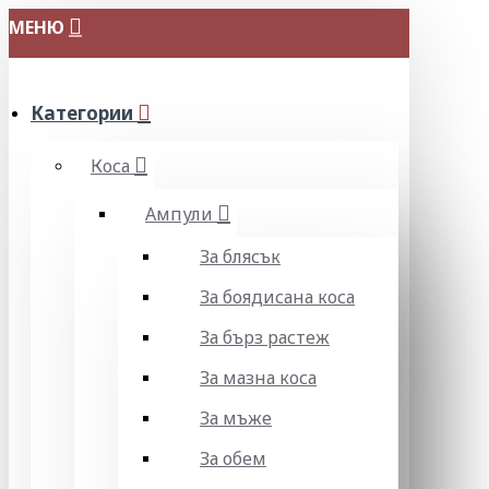
МЕНЮ
Категории
Коса
Ампули
За блясък
За боядисана коса
За бърз растеж
За мазна коса
За мъже
За обем