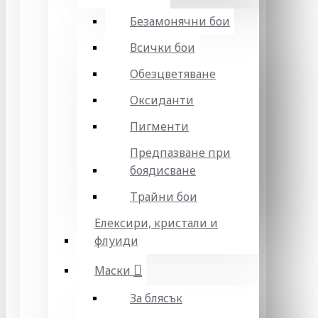
Безамонячни бои
Всички бои
Обезцветяване
Оксиданти
Пигменти
Предпазване при
боядисване
Трайни бои
Елексири, кристали и
флуиди
Маски
За блясък