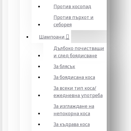
Против косопад
Против пърхот и
себорея
Шампоани
Дълбоко почистващи
и след боядисване
За блясък
За боядисана коса
За всеки тип коса/
ежедневна употреба
За изглаждане на
непокорна коса
За къдрава коса