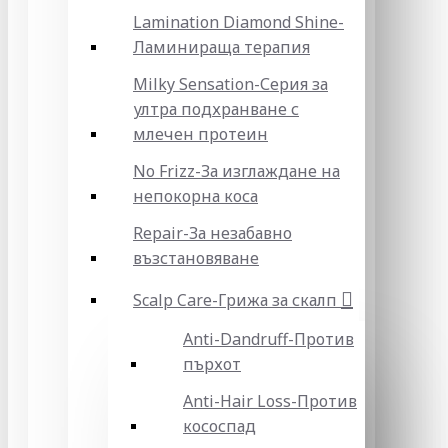
Lamination Diamond Shine-
Ламинираща терапия
Milky Sensation-Серия за
ултра подхранване с
млечен протеин
No Frizz-За изглаждане на
непокорна коса
Repair-За незабавно
възстановяване
Scalp Care-Грижа за скалп
Anti-Dandruff-Против
пърхот
Anti-Hair Loss-Против
кососпад