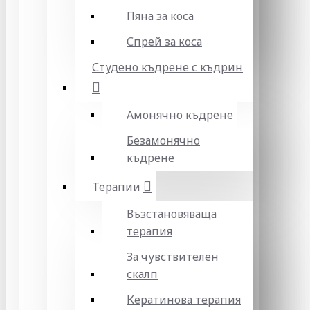
Пяна за коса
Спрей за коса
Студено къдрене с къдрин
Амонячно къдрене
Безамонячно
къдрене
Терапии
Възстановяваща
терапия
За чувствителен
скалп
Кератинова терапия