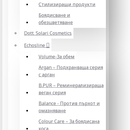
Стилизиращи продукти
Боядисване и
обезцветяване
Dott. Solari Cosmetics
Echosline
Volume-За обем
Argan – Подхранваща серия
с арган
B.PUR – Реминерализираща
веган серия
Balance - Против пърхот и
омазняване
Colour Care – За боядисана
коса