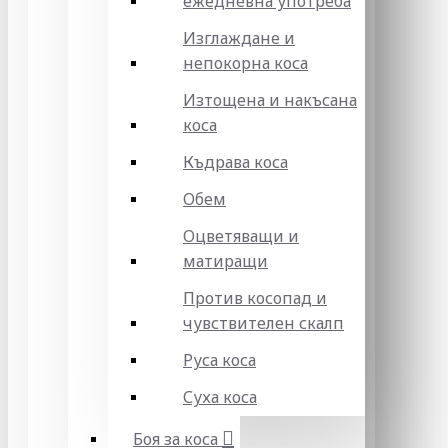
ежедневна употреба
Изглаждане и
непокорна коса
Изтощена и накъсана
коса
Къдрава коса
Обем
Оцветяващи и
матиращи
Против косопад и
чувствителен скалп
Руса коса
Суха коса
Боя за коса