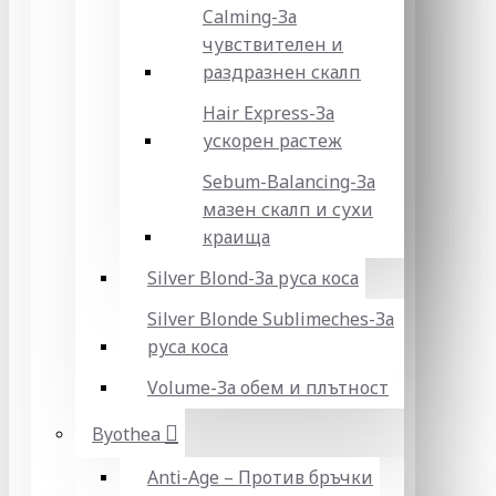
Calming-За
чувствителен и
раздразнен скалп
Hair Express-За
ускорен растеж
Sebum-Balancing-За
мазен скалп и сухи
краища
Silver Blond-За руса коса
Silver Blonde Sublіmeches-За
руса коса
Volume-За обем и плътност
Byothea
Anti-Age – Против бръчки