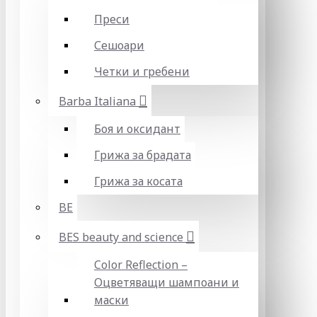
Преси
Сешоари
Четки и гребени
Barba Italiana
Боя и оксидант
Грижа за брадата
Грижа за косата
BE
BES beauty and science
Color Reflection –
Оцветяващи шампоани и
маски