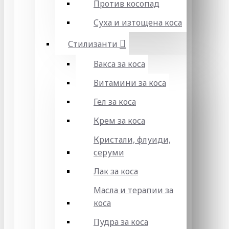
Против косопад
Суха и изтощена коса
Стилизанти
Вакса за коса
Витамини за коса
Гел за коса
Крем за коса
Кристали, флуиди,
серуми
Лак за коса
Масла и терапии за
коса
Пудра за коса