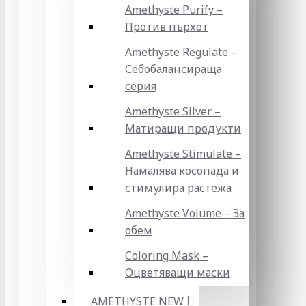
Amethyste Purify –
Против пърхот
Amethyste Regulate –
Себобалансираща
серия
Amethyste Silver –
Матиращи продукти
Amethyste Stimulate –
Намалява косопада и
стимулира растежа
Amethyste Volume – За
обем
Coloring Mask –
Оцветяващи маски
AMETHYSTE NEW