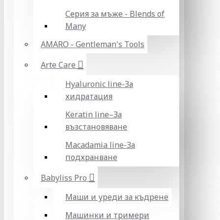
Серия за мъже - Blends of
Many
AMARO - Gentleman's Tools
Arte Care
Hyaluronic line-За
хидратация
Keratin line–За
възстановяване
Macadamia line-За
подхранване
Babyliss Pro
Маши и уреди за къдрене
Машинки и тримери