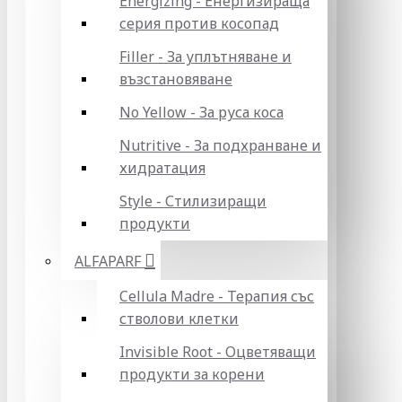
Energizing - Енергизираща
серия против косопад
Filler - За уплътняване и
възстановяване
No Yellow - За руса коса
Nutritive - За подхранване и
хидратация
Style - Стилизиращи
продукти
ALFAPARF
Cellula Madre - Терапия със
стволови клетки
Invisible Root - Оцветяващи
продукти за корени