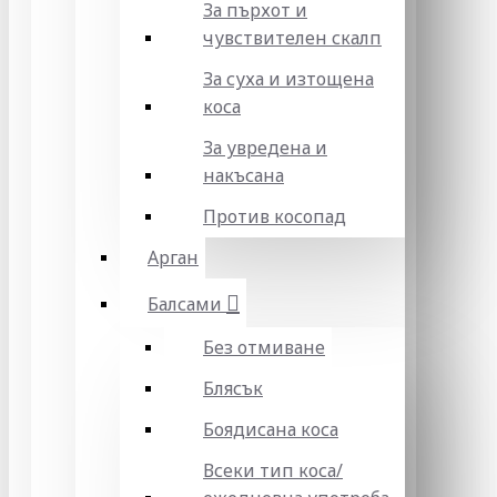
За пърхот и
чувствителен скалп
За суха и изтощена
коса
За увредена и
накъсана
Против косопад
Арган
Балсами
Без отмиване
Блясък
Боядисана коса
Всеки тип коса/