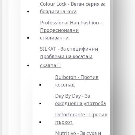
Colour Lock - Веган серия за
боядисана коса
Professional Hair Fashion -
Професионални
стилизанти
SILKAT - За специфични
проблеми на косата и
скалпа
Bulboton - Против
косопад
Day By Day - За
ежедневна употреба
Deforforante - Против
пърхот
Nutritivo - За суха и