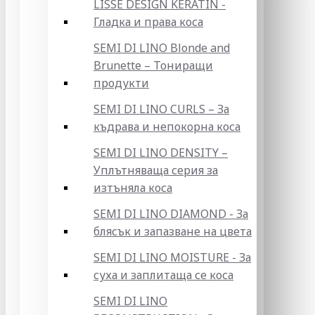
LISSE DESIGN KERATIN -
Гладка и права коса
SEMI DI LINO Blonde and
Brunette – Тониращи
продукти
SEMI DI LINO CURLS – За
къдрава и непокорна коса
SEMI DI LINO DENSITY –
Уплътняваща серия за
изтъняла коса
SEMI DI LINO DIAMOND - За
блясък и запазване на цвета
SEMI DI LINO MOISTURE - За
суха и заплитаща се коса
SEMI DI LINO