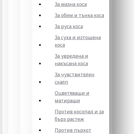
За мазна коса
За обем и тънка коса
За руса коса
За суха и изтощена
коса
За увредена и
накъсана коса
За чувствителен
скалп
Оцветяващи и
матиращи
Против косопад и за
бърз растеж
Против пърхот