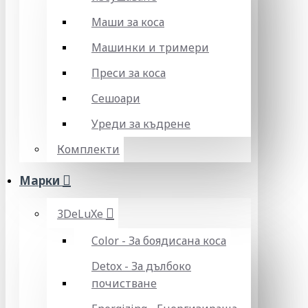
Маши за коса
Машинки и тримери
Преси за коса
Сешоари
Уреди за къдрене
Комплекти
Марки
3DeLuXe
Color - За боядисана коса
Detox - За дълбоко
почистване