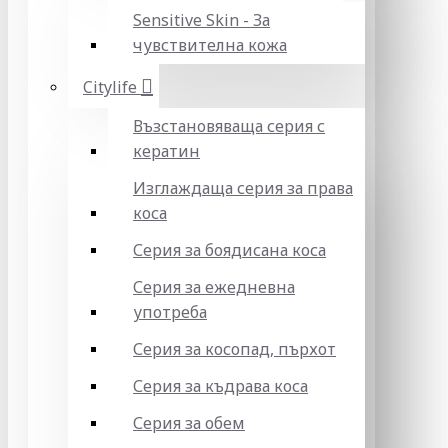
Sensitive Skin - За
чувствителна кожа
Citylife
Възстановяваща серия с
кератин
Изглаждаща серия за права
коса
Серия за боядисана коса
Серия за ежедневна
употреба
Серия за косопад, пърхот
Серия за къдрава коса
Серия за обем