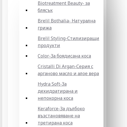
Biotreatment Beauty- за
блясък
Brelil Bothalia- Натурална
грижа
Brelil Styling-Стилизиращи
продукти
Color-За боядисана коса
Cristalli Di Argan-Серия с
арганово масло и алое вера
Hydra Soft-За
дехидратирана и
непокорна коса
Keraforce-За дълбоко
възстановяване на
третирана коса