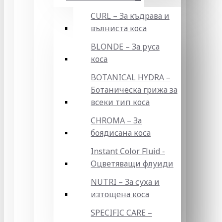
CURL – За къдрава и
вълниста коса
BLONDE – За руса
коса
BOTANICAL HYDRA –
Ботаническа грижа за
всеки тип коса
CHROMA – За
боядисана коса
Instant Color Fluid -
Оцветяващи флуиди
NUTRI – За суха и
изтощена коса
SPECIFIC CARE –