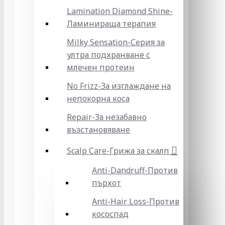
Lamination Diamond Shine-
Ламинираща терапия
Milky Sensation-Серия за
ултра подхранване с
млечен протеин
No Frizz-За изглаждане на
непокорна коса
Repair-За незабавно
възстановяване
Scalp Care-Грижа за скалп
Anti-Dandruff-Против
пърхот
Anti-Hair Loss-Против
кососпад