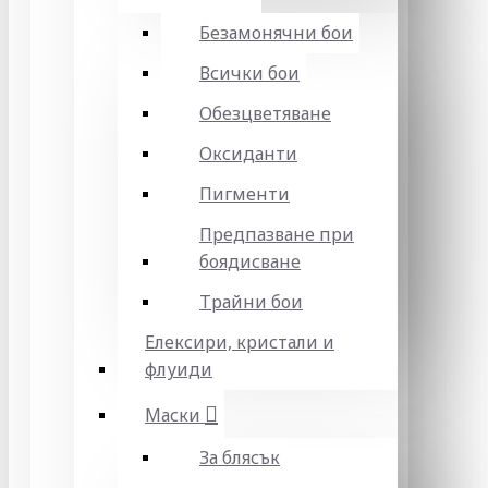
Безамонячни бои
Всички бои
Обезцветяване
Оксиданти
Пигменти
Предпазване при
боядисване
Трайни бои
Елексири, кристали и
флуиди
Маски
За блясък