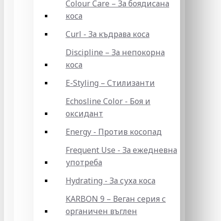
Colour Care – За боядисана
коса
Curl - За къдрава коса
Discipline – За непокорна
коса
E-Styling – Стилизанти
Echosline Color - Боя и
оксидант
Energy - Против косопад
Frequent Use - За ежедневна
употреба
Hydrating - За суха коса
KARBON 9 – Веган серия с
органичен въглен