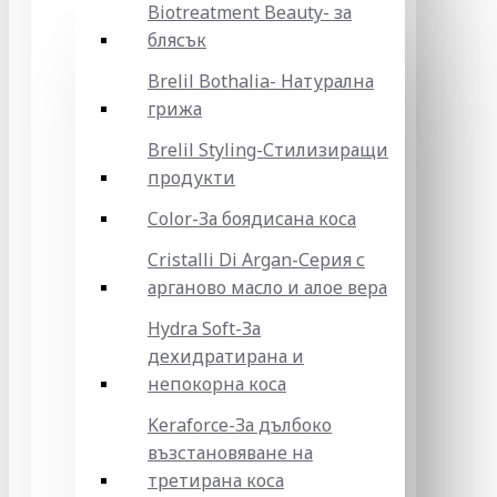
Biotreatment Beauty- за
блясък
Brelil Bothalia- Натурална
грижа
Brelil Styling-Стилизиращи
продукти
Color-За боядисана коса
Cristalli Di Argan-Серия с
арганово масло и алое вера
Hydra Soft-За
дехидратирана и
непокорна коса
Keraforce-За дълбоко
възстановяване на
третирана коса