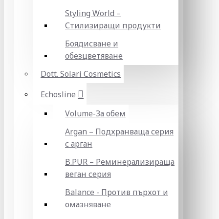
Styling World –
Стилизиращи продукти
Боядисване и
обезцветяване
Dott. Solari Cosmetics
Echosline
Volume-За обем
Argan – Подхранваща серия
с арган
B.PUR – Реминерализираща
веган серия
Balance - Против пърхот и
омазняване