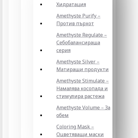
Хидратация
Amethyste Purify –
Против пърхот
Amethyste Regulate –
Себобалансираща
серия
Amethyste Silver –
Матиращи продукти
Amethyste Stimulate –
Намалява косопада и
стимулира растежа
Amethyste Volume – За
обем
Coloring Mask –
Оцветяващи маски