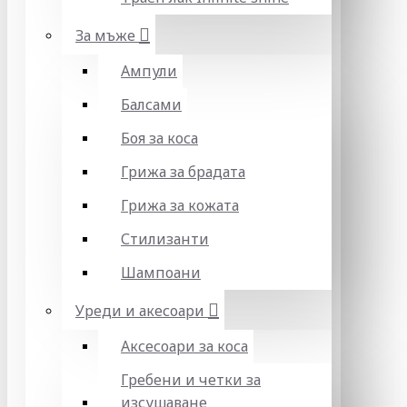
За мъже
Ампули
Балсами
Боя за коса
Грижа за брадата
Грижа за кожата
Стилизанти
Шампоани
Уреди и акесоари
Аксесоари за коса
Гребени и четки за
изсушаване