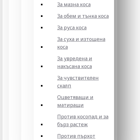
За мазна коса
За обем и тънка коса
За руса коса
За суха и изтощена
коса
За увредена и
накъсана коса
За чувствителен
скалп
Оцветяващи и
матиращи
Против косопад и за
бърз растеж
Против пърхот