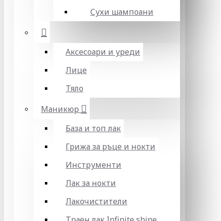
Сухи шампоани
Аксесоари и уреди
Лице
Тяло
Маникюр
База и топ лак
Грижа за ръце и нокти
Инструменти
Лак за нокти
Лакочистители
Траен лак Infinite shine