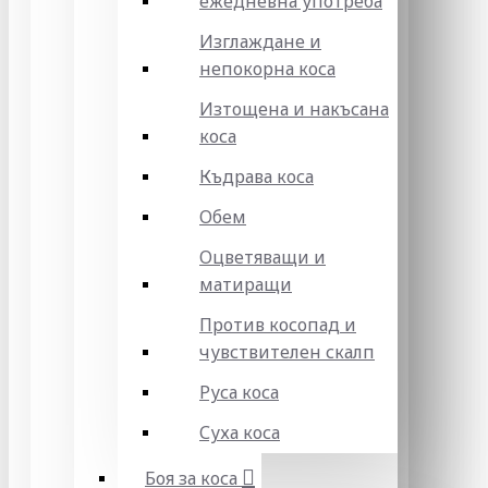
ежедневна употреба
Изглаждане и
непокорна коса
Изтощена и накъсана
коса
Къдрава коса
Обем
Оцветяващи и
матиращи
Против косопад и
чувствителен скалп
Руса коса
Суха коса
Боя за коса