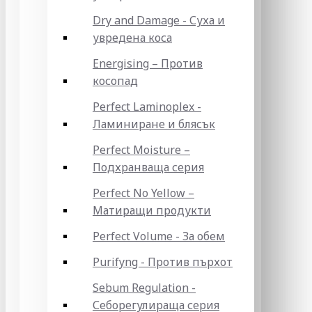
Dry and Damage - Суха и
увредена коса
Energising – Против
косопад
Perfect Laminoplex -
Ламиниране и блясък
Perfect Moisture –
Подхранваща серия
Perfect No Yellow –
Матиращи продукти
Perfect Volume - За обем
Purifyng - Против пърхот
Sebum Regulation -
Себорегулираща серия