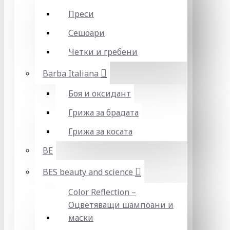
Преси
Сешоари
Четки и гребени
Barba Italiana
Боя и оксидант
Грижа за брадата
Грижа за косата
BE
BES beauty and science
Color Reflection –
Оцветяващи шампоани и
маски