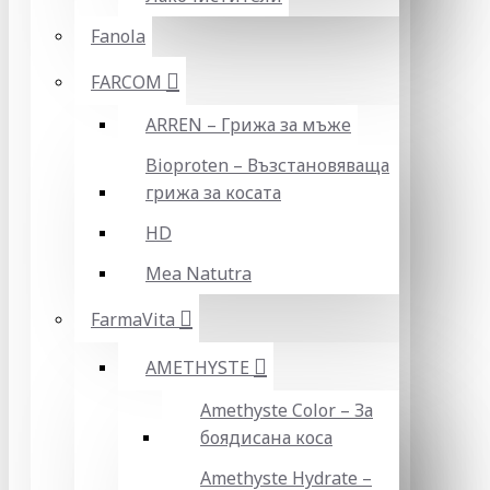
Fanola
FARCOM
ARREN – Грижа за мъже
Bioproten – Възстановяваща
грижа за косата
HD
Mea Natutra
FarmaVita
AMETHYSTE
Amethyste Color – За
боядисана коса
Amethyste Hydrate –