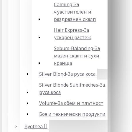
Calming-За
чувствителен и
раздразнен скалп
Hair Express-За
ускорен растеж
Sebum-Balancing-За
мазен скалп и сухи
краища
Silver Blond-За руса коса
Silver Blonde Sublіmeches-За
руса коса
Volume-За обем и плътност
Боя и технически продукти
Byothea