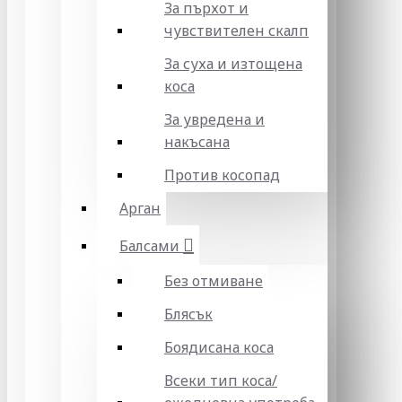
За пърхот и
чувствителен скалп
За суха и изтощена
коса
За увредена и
накъсана
Против косопад
Арган
Балсами
Без отмиване
Блясък
Боядисана коса
Всеки тип коса/