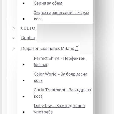
Серия за обем
Хидратираща серия за суха
коса
CULT.O
Depilia
Diapason Cosmetics Milano
Perfect Shine - Перфектен
блясък
Color World – За боядисана
коса
Curly Treatment - За къдрава
коса
Daily Use – За ежедневна
употреба