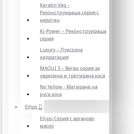
Keratin Veg –
Реконструираща серия с
кератин
Ki-Power – Реконструираща
серия
Luxury – Луксозна
хидратация
MAQUI 3 – Веган серия за
увредена и третирана коса
No Yellow - Матиране на
руса коса
Ellips
Ellips-Серия с арганово
масло