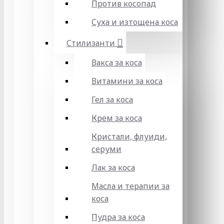
Против косопад
Суха и изтощена коса
Стилизанти
Вакса за коса
Витамини за коса
Гел за коса
Крем за коса
Кристали, флуиди,
серуми
Лак за коса
Масла и терапии за
коса
Пудра за коса