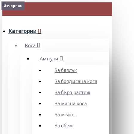
Изчерпан
МЕНЮ
Категории
Коса
Ампули
За блясък
За боядисана коса
За бърз растеж
За мазна коса
За мъже
За обем