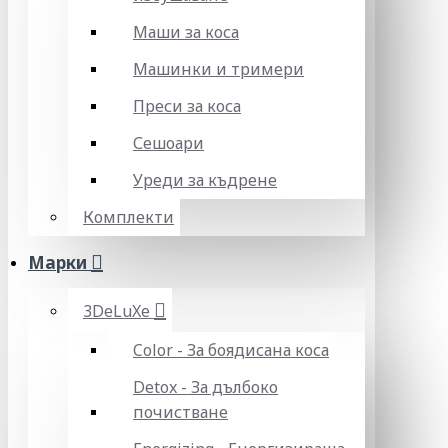
Маши за коса
Машинки и тримери
Преси за коса
Сешоари
Уреди за къдрене
Комплекти
Марки
3DeLuXe
Color - За боядисана коса
Detox - За дълбоко
почистване