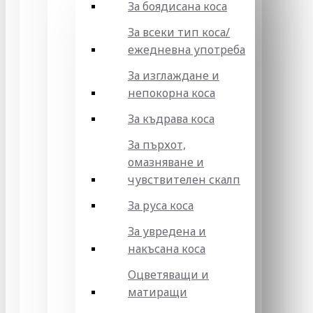
За боядисана коса
За всеки тип коса/
ежедневна употреба
За изглаждане и
непокорна коса
За къдрава коса
За пърхот,
омазняване и
чувствителен скалп
За руса коса
За увредена и
накъсана коса
Оцветяващи и
матиращи