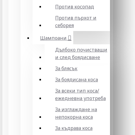
Против косопад
Против пърхот и
себорея
Шампоани
Дълбоко почистващи
и след боядисване
За блясък
За боядисана коса
За всеки тип коса/
ежедневна употреба
За изглаждане на
непокорна коса
За къдрава коса