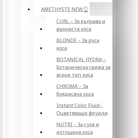
AMETHYSTE NEW
CURL – За къдрава и
вълниста коса
BLONDE – За руса
коса
BOTANICAL HYDRA –
Ботаническа грижа за
всеки тип коса
CHROMA – За
боядисана коса
Instant Color Fluid -
Оцветяващи флуиди
NUTRI – За суха и
изтощена коса