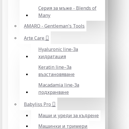
Серия за мъже - Blends of
Many
AMARO - Gentleman's Tools
Arte Care
Hyaluronic line-За
хидратация
Keratin line–За
възстановяване
Macadamia line-За
подхранване
Babyliss Pro
Маши и уреди за къдрене
Машинки и тримери