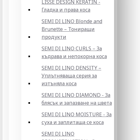
LISSE DESIGN KERATIN -
Гладка и права коса
SEMI DI LINO Blonde and
Brunette – Тониращи
продукти
SEMI DI LINO CURLS – За
къдрава и непокорна коса
SEMI DI LINO DENSITY –
Уплътняваща серия за
изтъняла коса
SEMI DI LINO DIAMOND - За
блясък и запазване на цвета
SEMI DI LINO MOISTURE - За
суха и заплитаща се коса
SEMI DI LINO