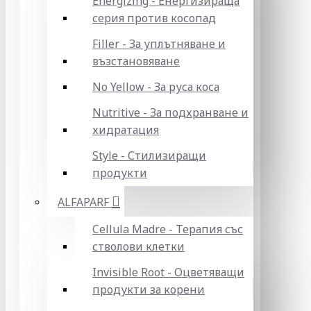
Energizing - Енергизираща
серия против косопад
Filler - За уплътняване и
възстановяване
No Yellow - За руса коса
Nutritive - За подхранване и
хидратация
Style - Стилизиращи
продукти
ALFAPARF
Cellula Madre - Терапия със
стволови клетки
Invisible Root - Оцветяващи
продукти за корени