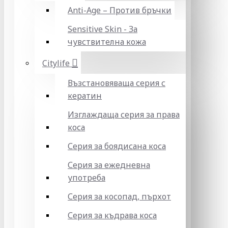
Anti-Age – Против бръчки
Sensitive Skin - За
чувствителна кожа
Citylife
Възстановяваща серия с
кератин
Изглаждаща серия за права
коса
Серия за боядисана коса
Серия за ежедневна
употреба
Серия за косопад, пърхот
Серия за къдрава коса