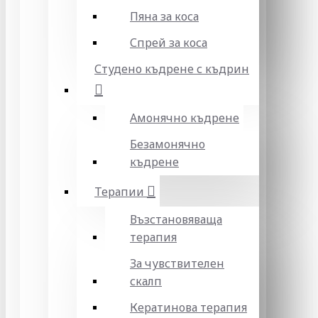
Пяна за коса
Спрей за коса
Студено къдрене с къдрин
Амонячно къдрене
Безамонячно
къдрене
Терапии
Възстановяваща
терапия
За чувствителен
скалп
Кератинова терапия