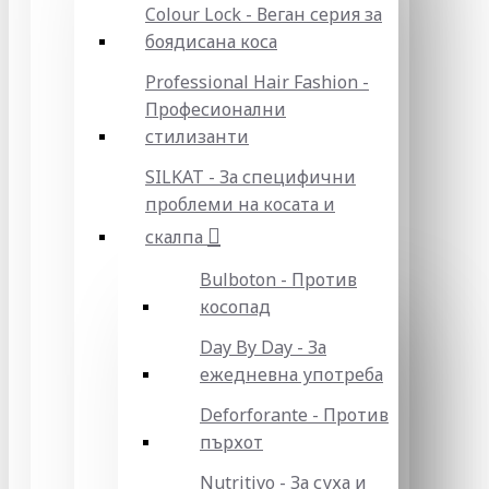
Colour Lock - Веган серия за
боядисана коса
Professional Hair Fashion -
Професионални
стилизанти
SILKAT - За специфични
проблеми на косата и
скалпа
Bulboton - Против
косопад
Day By Day - За
ежедневна употреба
Deforforante - Против
пърхот
Nutritivo - За суха и