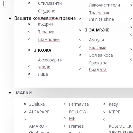
Стилизанти
Лакочистители
Студено
Траен лак
къдрене с
Вашата кошница е празна!
Infinite shine
къдрин
ЗА МЪЖЕ
Терапии
Шампоани
Ампули
Балсами
КОЖА
Боя за коса
Аксесоари и
Грижа за
уреди
брадата
Лице
МАРКИ
3Deluxe
FarmaVita
Kezy
ALFAPARF
FOLLOW
KIEPE
ME
AMARO -
Framesi
KOSIMETIK
Gentleman's
GENTLEME