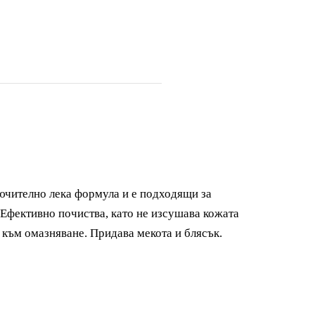
ючително лека формула и е подходящи за
 Ефективно почиства, като не изсушава кожата
а към омазняване. Придава мекота и блясък.