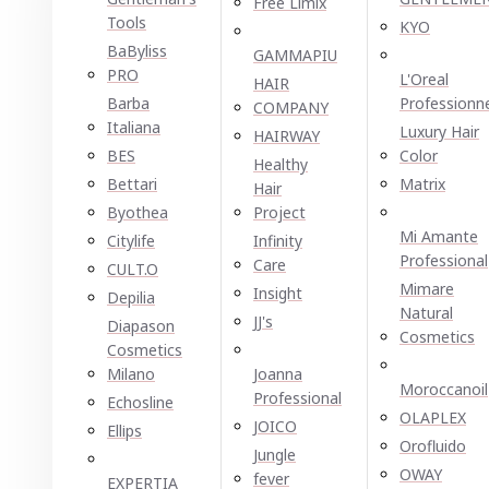
Free Limix
Tools
KYO
BaByliss
GAMMAPIU
PRO
L'Oreal
HAIR
Barba
Professionn
COMPANY
Italiana
Luxury Hair
HAIRWAY
BES
Color
Healthy
Bettari
Matrix
Hair
Byothea
Project
Mi Amante
Citylife
Infinity
Professional
Care
CULT.O
Mimare
Insight
Depilia
Natural
JJ's
Diapason
Cosmetics
Cosmetics
Milano
Joanna
Moroccanoil
Professional
Echosline
OLAPLEX
JOICO
Ellірѕ
Orofluido
Jungle
OWAY
fever
EXPERTIA