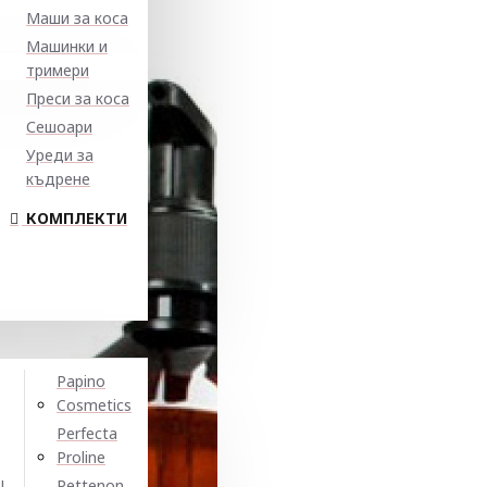
Маши за коса
Машинки и
тримери
Преси за коса
Сешоари
Уреди за
къдрене
КОМПЛЕКТИ
Papino
Cosmetics
Perfecta
Proline
N
Pettenon