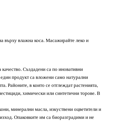
а върху влажна коса. Масажирайте леко и
 качество. Създадени са по иновативни
и един продукт са вложени само натурални
та. Районите, в които се отглеждат растенията,
 пестициди, химически или синтетични торове. В
кони, минерални масла, изкуствени оцветители и
изход. Опаковките им са биоразградими и не