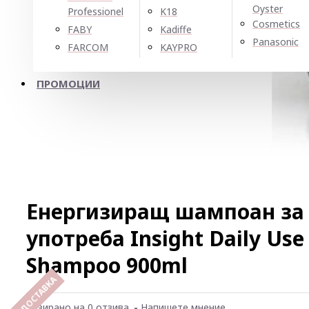
Oyster
Professionel
K18
Cosmetics
FABY
Kadiffe
Panasonic
FARCOM
KAYPRO
ПРОМОЦИИ
Енергизиращ шампоан за
употреба Insight Daily Use
Shampoo 900ml
Базирано на 0 отзива.
-
Напишете мнение