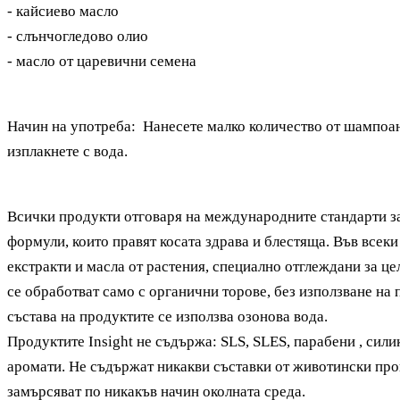
- кайсиево масло
- слънчогледово олио
- масло от царевични семена
Начин на употреба: Нанесете малко количество от шампоан
изплакнете с вода.
Всички продукти отговаря на международните стандарти за
формули, които правят косата здрава и блестяща. Във всек
екстракти и масла от растения, специално отглеждани за цел
се обработват само с органични торове, без използване на
състава на продуктите се използва озонова вода.
Продуктите Insight не съдържа: SLS, SLES, парабени , сили
аромати. Не съдържат никакви съставки от животински про
замърсяват по никакъв начин околната среда.