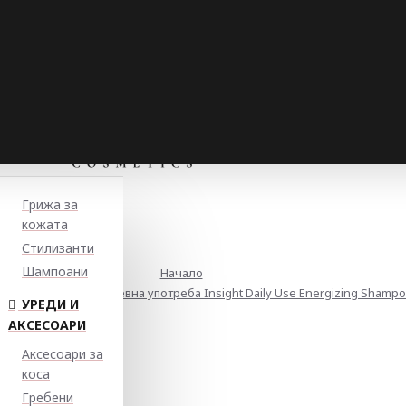
Грижа за
кожата
Стилизанти
Шампоани
Начало
 шампоан за ежедневна употреба Insight Daily Use Energizing Shampo
УРЕДИ И
АКСЕСОАРИ
Аксесоари за
коса
Гребени