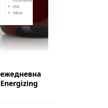
Professional
UNA
Yellow
 ежедневна
 Energizing