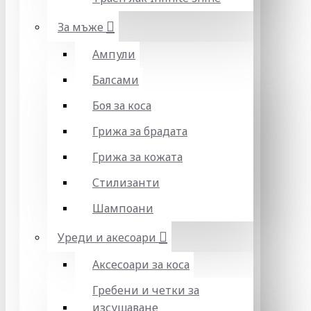
За мъже
Ампули
Балсами
Боя за коса
Грижа за брадата
Грижа за кожата
Стилизанти
Шампоани
Уреди и акесоари
Аксесоари за коса
Гребени и четки за
изсушаване