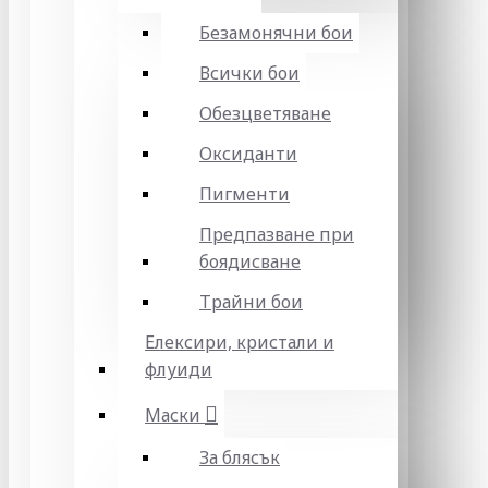
Безамонячни бои
Всички бои
Обезцветяване
Оксиданти
Пигменти
Предпазване при
боядисване
Трайни бои
Елексири, кристали и
флуиди
Маски
За блясък