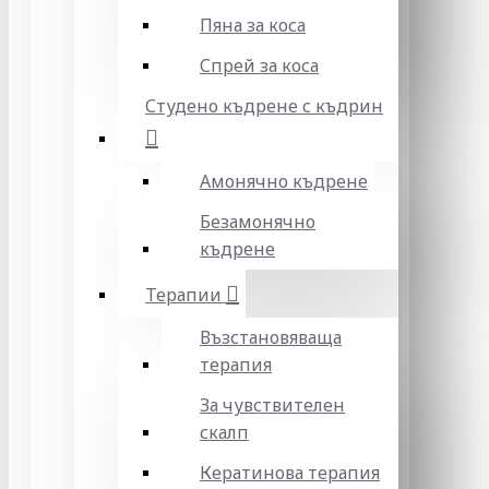
Пяна за коса
Спрей за коса
Студено къдрене с къдрин
Амонячно къдрене
Безамонячно
къдрене
Терапии
Възстановяваща
терапия
За чувствителен
скалп
Кератинова терапия