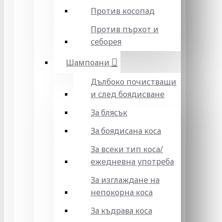
Против косопад
Против пърхот и
себорея
Шампоани
Дълбоко почистващи
и след боядисване
За блясък
За боядисана коса
За всеки тип коса/
ежедневна употреба
За изглаждане на
непокорна коса
За къдрава коса