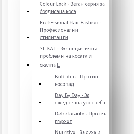
Colour Lock - Веган серия за
боядисана коса
Professional Hair Fashion -
Професионални
стилизанти
SILKAT - За специфични
проблеми на косата и
скалпа
Bulboton - Против
косопад
Day By Day - За
ежедневна употреба
Deforforante - Против
пърхот
Nutritivo - За суха и