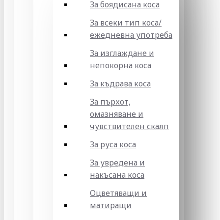
За боядисана коса
За всеки тип коса/
ежедневна употреба
За изглаждане и
непокорна коса
За къдрава коса
За пърхот,
омазняване и
чувствителен скалп
За руса коса
За увредена и
накъсана коса
Оцветяващи и
матиращи