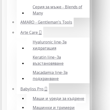
Серия за мъже - Blends of
Many
AMARO - Gentleman's Tools
Arte Care
Hyaluronic line-За
хидратация
Keratin line–За
възстановяване
Macadamia line-За
подхранване
Babyliss Pro
Маши и уреди за къдрене
Машинки и тримери