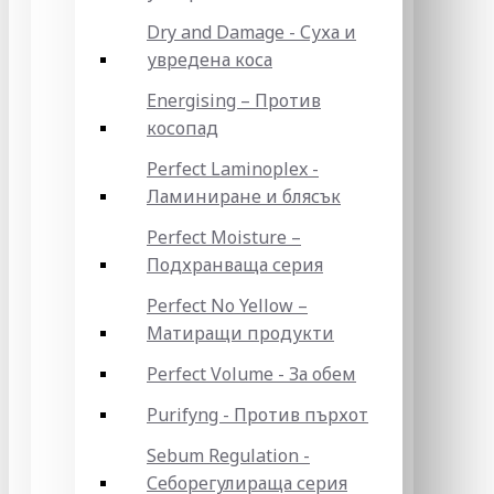
Dry and Damage - Суха и
увредена коса
Energising – Против
косопад
Perfect Laminoplex -
Ламиниране и блясък
Perfect Moisture –
Подхранваща серия
Perfect No Yellow –
Матиращи продукти
Perfect Volume - За обем
Purifyng - Против пърхот
Sebum Regulation -
Себорегулираща серия