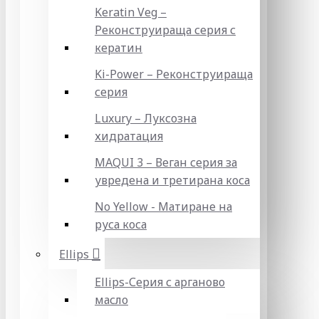
Keratin Veg –
Реконструираща серия с
кератин
Ki-Power – Реконструираща
серия
Luxury – Луксозна
хидратация
MAQUI 3 – Веган серия за
увредена и третирана коса
No Yellow - Матиране на
руса коса
Ellips
Ellips-Серия с арганово
масло