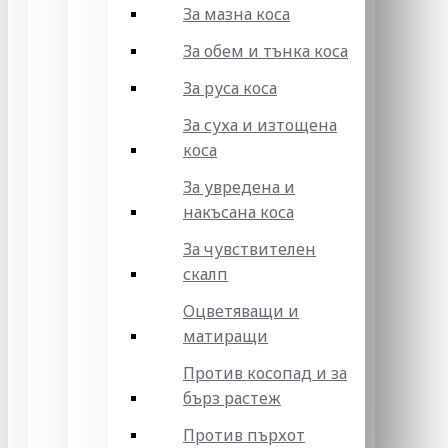
За мазна коса
За обем и тънка коса
За руса коса
За суха и изтощена
коса
За увредена и
накъсана коса
За чувствителен
скалп
Оцветяващи и
матиращи
Против косопад и за
бърз растеж
Против пърхот