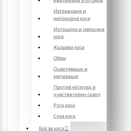
ежедневна употреба
Изглаждане и
непокорна коса
Изтощена и накъсана
коса
Къдрава коса
Обем
Оцветяващи и
матиращи
Против косопад и
чувствителен скалп
Руса коса
Суха коса
Боя за коса