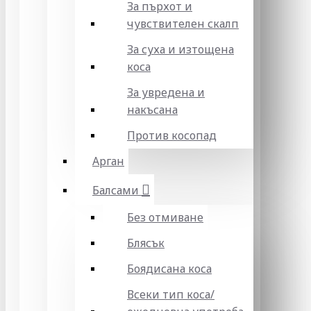
За пърхот и
чувствителен скалп
За суха и изтощена
коса
За увредена и
накъсана
Против косопад
Арган
Балсами
Без отмиване
Блясък
Боядисана коса
Всеки тип коса/