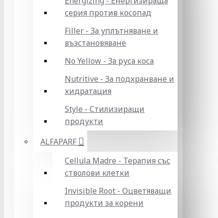
Energizing - Енергизираща
серия против косопад
Filler - За уплътняване и
възстановяване
No Yellow - За руса коса
Nutritive - За подхранване и
хидратация
Style - Стилизиращи
продукти
ALFAPARF
Cellula Madre - Терапия със
стволови клетки
Invisible Root - Оцветяващи
продукти за корени