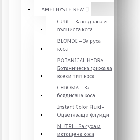
AMETHYSTE NEW
CURL – За къдрава и
вълниста коса
BLONDE – За руса
коса
BOTANICAL HYDRA –
Ботаническа грижа за
всеки тип коса
CHROMA – За
боядисана коса
Instant Color Fluid -
Оцветяващи флуиди
NUTRI – За суха и
изтощена коса