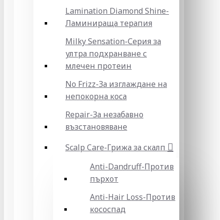
Lamination Diamond Shine-
Ламинираща терапия
Milky Sensation-Серия за
ултра подхранване с
млечен протеин
No Frizz-За изглаждане на
непокорна коса
Repair-За незабавно
възстановяване
Scalp Care-Грижа за скалп
Anti-Dandruff-Против
пърхот
Anti-Hair Loss-Против
кососпад