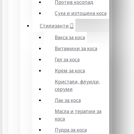
Против косопад
Суха и изтощена коса
Стилизанти
Вакса за коса
Витамини за коса
Гел за коса
Крем за коса
Кристали, флуиди,
серуми
Лак за коса
Масла и терапии за
коса
Пудра за коса