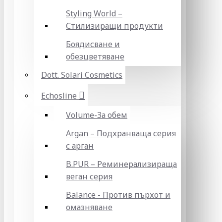
Styling World –
Стилизиращи продукти
Боядисване и
обезцветяване
Dott. Solari Cosmetics
Echosline
Volume-За обем
Argan – Подхранваща серия
с арган
B.PUR – Реминерализираща
веган серия
Balance - Против пърхот и
омазняване