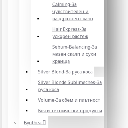
Calming-За
чувствителен и
раздразнен скалп
Hair Express-За
ускорен растеж
Sebum-Balancing-За
мазен скалп и сухи
краища
Silver Blond-За руса коса
Silver Blonde Sublіmeches-За
руса коса
Volume-За обем и плътност
Боя и технически продукти
Byothea