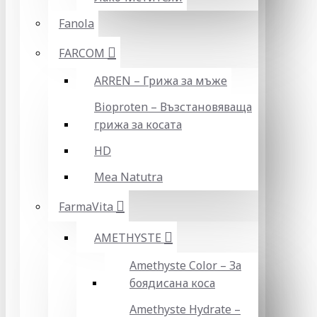
Fanola
FARCOM
ARREN – Грижа за мъже
Bioproten – Възстановяваща
грижа за косата
HD
Mea Natutra
FarmaVita
AMETHYSTE
Amethyste Color – За
боядисана коса
Amethyste Hydrate –