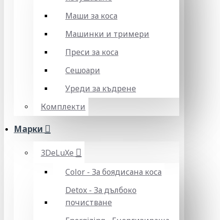
Маши за коса
Машинки и тримери
Преси за коса
Сешоари
Уреди за къдрене
Комплекти
Марки
3DeLuXe
Color - За боядисана коса
Detox - За дълбоко
почистване