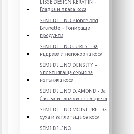
LISSE DESIGN KERATIN -
Гладка и права коса
SEMI DI LINO Blonde and
Brunette – Тониращи
продукти
SEMI DI LINO CURLS – За
къдрава и непокорна коса
SEMI DI LINO DENSITY –
Уплътняваща серия за
изтъняла коса
SEMI DI LINO DIAMOND - За
блясък и запазване на цвета
SEMI DI LINO MOISTURE - За
суха и заплитаща се коса
SEMI DI LINO