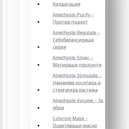
Хидратация
Amethyste Purify –
Против пърхот
Amethyste Regulate –
Себобалансираща
серия
Amethyste Silver –
Матиращи продукти
Amethyste Stimulate –
Намалява косопада и
стимулира растежа
Amethyste Volume – За
обем
Coloring Mask –
Оцветяващи маски