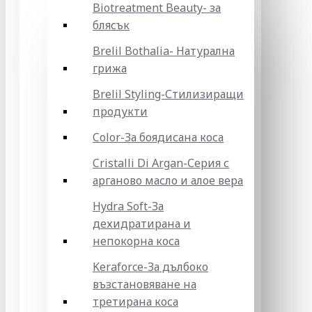
Biotreatment Beauty- за
блясък
Brelil Bothalia- Натурална
грижа
Brelil Styling-Стилизиращи
продукти
Color-За боядисана коса
Cristalli Di Argan-Серия с
арганово масло и алое вера
Hydra Soft-За
дехидратирана и
непокорна коса
Keraforce-За дълбоко
възстановяване на
третирана коса