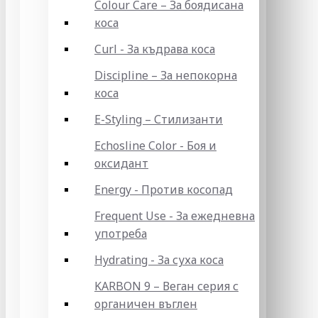
Colour Care – За боядисана
коса
Curl - За къдрава коса
Discipline – За непокорна
коса
E-Styling – Стилизанти
Echosline Color - Боя и
оксидант
Energy - Против косопад
Frequent Use - За ежедневна
употреба
Hydrating - За суха коса
KARBON 9 – Веган серия с
органичен въглен