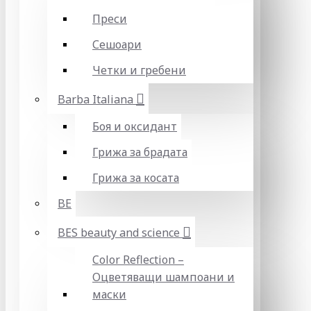
Преси
Сешоари
Четки и гребени
Barba Italiana
Боя и оксидант
Грижа за брадата
Грижа за косата
BE
BES beauty and science
Color Reflection –
Оцветяващи шампоани и
маски