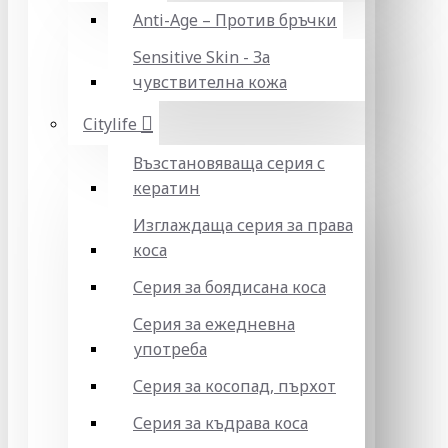
Anti-Age – Против бръчки
Sensitive Skin - За
чувствителна кожа
Citylife
Възстановяваща серия с
кератин
Изглаждаща серия за права
коса
Серия за боядисана коса
Серия за ежедневна
употреба
Серия за косопад, пърхот
Серия за къдрава коса