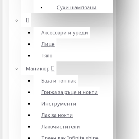
Сухи шампоани
Аксесоари и уреди
Лице
Тяло
Маникюр
База и топ лак
Грижа за ръце и нокти
Инструменти
Лак за нокти
Лакочистители
Траен лак Infinite shine