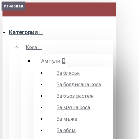
Изчерпан
Изчерпан
МЕНЮ
Категории
Коса
Ампули
За блясък
За боядисана коса
За бърз растеж
За мазна коса
За мъже
За обем