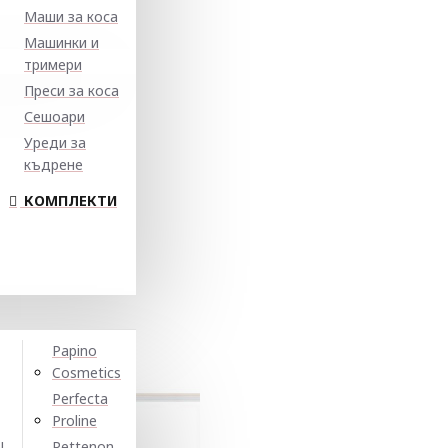
Маши за коса
Машинки и
тримери
Преси за коса
Сешоари
Уреди за
къдрене
КОМПЛЕКТИ
Papino
Cosmetics
Perfecta
Proline
N
Pettenon