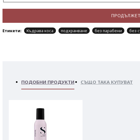
ПРОДЪЛЖЕ
Етикети:
Къдрава коса
подхранване
без парабени
без 
ПОДОБНИ ПРОДУКТИ
СЪЩО ТАКА КУПУВАТ