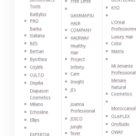
Free Limix
Tools
KYO
BaByliss
GAMMAPIU
PRO
L'Oreal
HAIR
Barba
Professionn
COMPANY
Italiana
Luxury Hair
HAIRWAY
BES
Color
Healthy
Bettari
Matrix
Hair
Byothea
Project
Mi Amante
Citylife
Infinity
Professional
Care
CULT.O
Mimare
Insight
Depilia
Natural
JJ's
Diapason
Cosmetics
Cosmetics
Milano
Joanna
Moroccanoil
Professional
Echosline
OLAPLEX
JOICO
Ellірѕ
Orofluido
Jungle
OWAY
fever
EXPERTIA