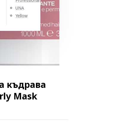
Professional
UNA
Yellow
а къдрава
urly Mask