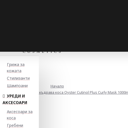
Грижа за
кожата
Стилизанти
Шампоани
Начало
плинираща маска за къдрава коса Oyster Cutinol Plus Curly Mask 1000m
УРЕДИ И
АКСЕСОАРИ
Аксесоари за
коса
Гребени