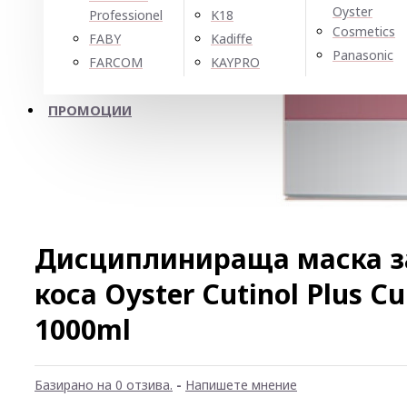
Oyster
Professionel
K18
Cosmetics
FABY
Kadiffe
Panasonic
FARCOM
KAYPRO
ПРОМОЦИИ
Дисциплинираща маска з
коса Oyster Cutinol Plus C
1000ml
Базирано на 0 отзива.
-
Напишете мнение