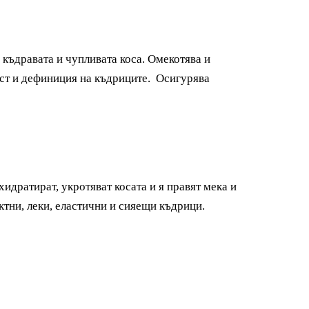
 къдравата и чупливата коса. Омекотява и
ост и дефиниция на къдриците. Осигурява
хидратират, укротяват косата и я правят мека и
ктни, леки, еластични и сияещи къдрици.