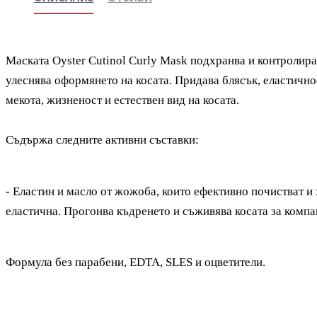
Маската Oyster Cutinol Curly Mask подхранва и контролира
улеснява оформянето на косата. Придава блясък, еластичн
мекота, жизненост и естествен вид на косата.
Съдържа следните активни съставки:
- Еластин и масло от жожоба, които е
фективно почистват и 
еластична. Прогонва къдренето и съживява косата за компа
Формула без парабени, EDTA, SLES и оцветители.