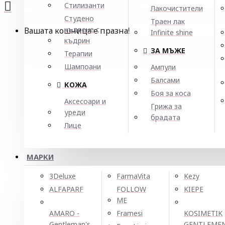
Стилизанти
Лакочистители
Студено
Траен лак
къдрене с
Вашата кошница е празна!
Infinite shine
къдрин
ЗА МЪЖЕ
Терапии
Шампоани
Ампули
Балсами
КОЖА
Боя за коса
Аксесоари и
Грижа за
уреди
брадата
Лице
МАРКИ
3Deluxe
FarmaVita
Kezy
ALFAPARF
FOLLOW
KIEPE
ME
AMARO -
Framesi
KOSIMETIK
Gentleman's
GENTLEME