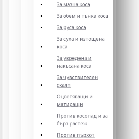
За мазна коса
За обем и тънка коса
За руса коса
За суха и изтощена
коса
За увредена и
накъсана коса
За чувствителен
скалп
Оцветяващи и
матиращи
Против косопад и за
бърз растеж
Против пърхот