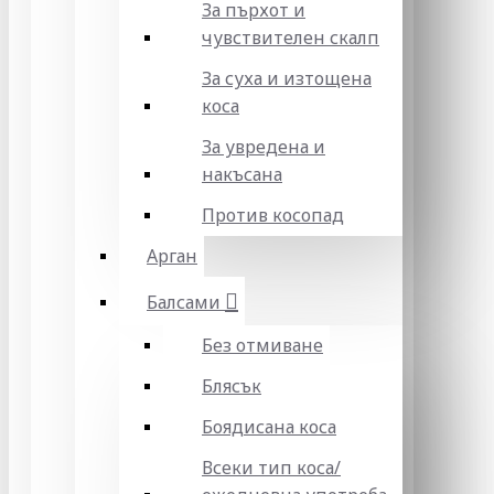
За пърхот и
чувствителен скалп
За суха и изтощена
коса
За увредена и
накъсана
Против косопад
Арган
Балсами
Без отмиване
Блясък
Боядисана коса
Всеки тип коса/