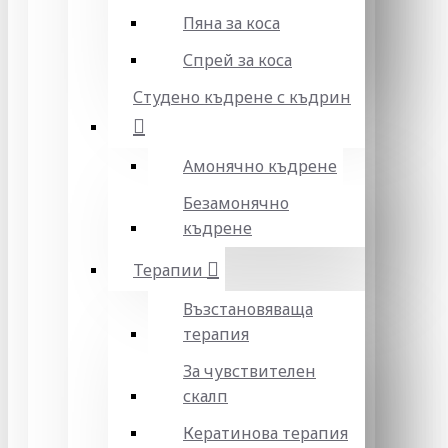
Пяна за коса
Спрей за коса
Студено къдрене с къдрин
Амонячно къдрене
Безамонячно
къдрене
Терапии
Възстановяваща
терапия
За чувствителен
скалп
Кератинова терапия