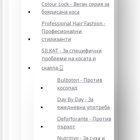
Colour Lock - Веган серия за
боядисана коса
Professional Hair Fashion -
Професионални
стилизанти
SILKAT - За специфични
проблеми на косата и
скалпа
Bulboton - Против
косопад
Day By Day - За
ежедневна употреба
Deforforante - Против
пърхот
Nutritivo - За суха и