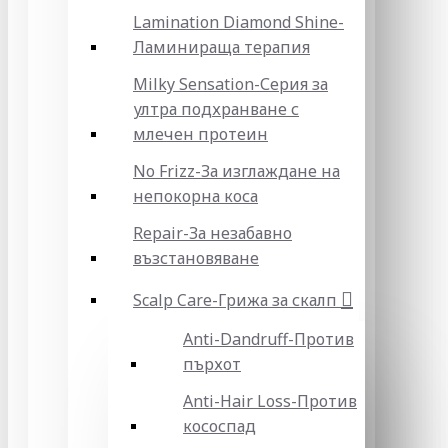
Lamination Diamond Shine-
Ламинираща терапия
Milky Sensation-Серия за
ултра подхранване с
млечен протеин
No Frizz-За изглаждане на
непокорна коса
Repair-За незабавно
възстановяване
Scalp Care-Грижа за скалп
Anti-Dandruff-Против
пърхот
Anti-Hair Loss-Против
кососпад