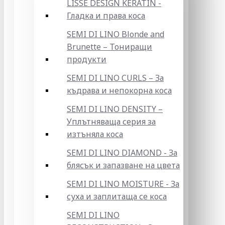
LISSE DESIGN KERATIN -
Гладка и права коса
SEMI DI LINO Blonde and
Brunette – Тониращи
продукти
SEMI DI LINO CURLS – За
къдрава и непокорна коса
SEMI DI LINO DENSITY –
Уплътняваща серия за
изтъняла коса
SEMI DI LINO DIAMOND - За
блясък и запазване на цвета
SEMI DI LINO MOISTURE - За
суха и заплитаща се коса
SEMI DI LINO