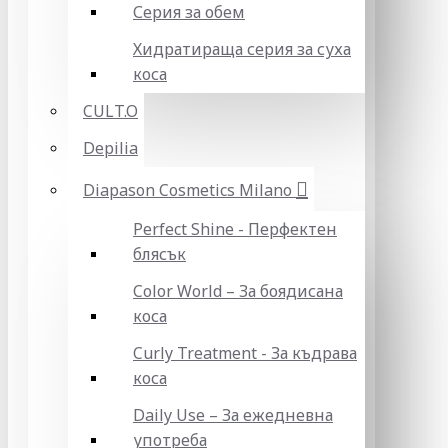
Серия за обем
Хидратираща серия за суха
коса
CULT.O
Depilia
Diapason Cosmetics Milano
Perfect Shine - Перфектен
блясък
Color World – За боядисана
коса
Curly Treatment - За къдрава
коса
Daily Use – За ежедневна
употреба