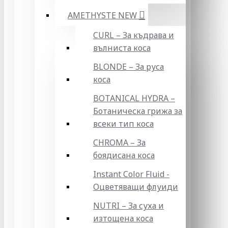
AMETHYSTE NEW
CURL – За къдрава и
вълниста коса
BLONDE – За руса
коса
BOTANICAL HYDRA –
Ботаническа грижа за
всеки тип коса
CHROMA – За
боядисана коса
Instant Color Fluid -
Оцветяващи флуиди
NUTRI – За суха и
изтощена коса