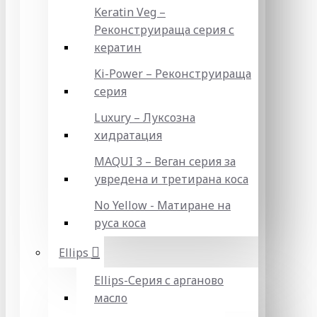
Keratin Veg –
Реконструираща серия с
кератин
Ki-Power – Реконструираща
серия
Luxury – Луксозна
хидратация
MAQUI 3 – Веган серия за
увредена и третирана коса
No Yellow - Матиране на
руса коса
Ellips
Ellips-Серия с арганово
масло