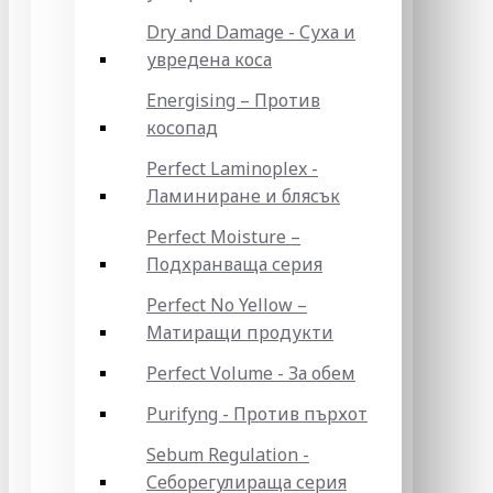
Dry and Damage - Суха и
увредена коса
Energising – Против
косопад
Perfect Laminoplex -
Ламиниране и блясък
Perfect Moisture –
Подхранваща серия
Perfect No Yellow –
Матиращи продукти
Perfect Volume - За обем
Purifyng - Против пърхот
Sebum Regulation -
Себорегулираща серия