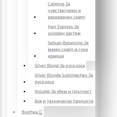
Calming-За
чувствителен и
раздразнен скалп
Hair Express-За
ускорен растеж
Sebum-Balancing-За
мазен скалп и сухи
краища
Silver Blond-За руса коса
Silver Blonde Sublіmeches-За
руса коса
Volume-За обем и плътност
Боя и технически продукти
Byothea