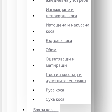
ежедневна употреба
Изглаждане и
непокорна коса
Изтощена и накъсана
коса
Къдрава коса
Обем
Оцветяващи и
матиращи
Против косопад и
чувствителен скалп
Руса коса
Суха коса
Боя за коса