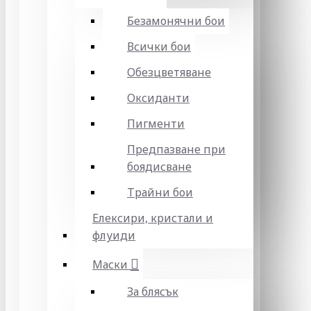
Безамонячни бои
Всички бои
Обезцветяване
Оксиданти
Пигменти
Предпазване при
боядисване
Трайни бои
Елексири, кристали и
флуиди
Маски
За блясък