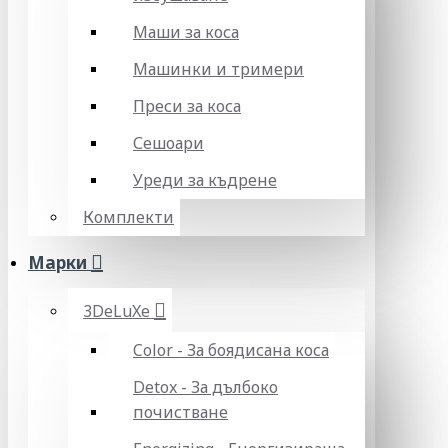
Маши за коса
Машинки и тримери
Преси за коса
Сешоари
Уреди за къдрене
Комплекти
Марки
3DeLuXe
Color - За боядисана коса
Detox - За дълбоко
почистване