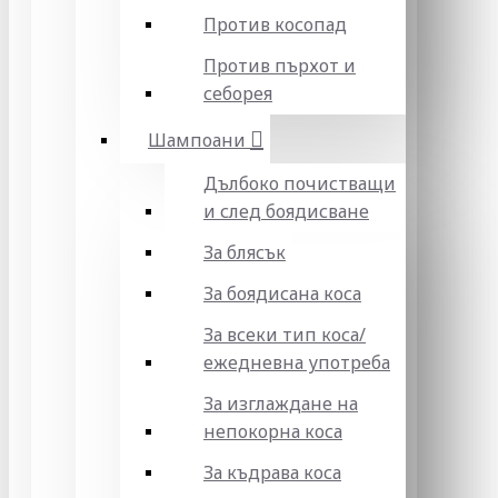
Против косопад
Против пърхот и
себорея
Шампоани
Дълбоко почистващи
и след боядисване
За блясък
За боядисана коса
За всеки тип коса/
ежедневна употреба
За изглаждане на
непокорна коса
За къдрава коса