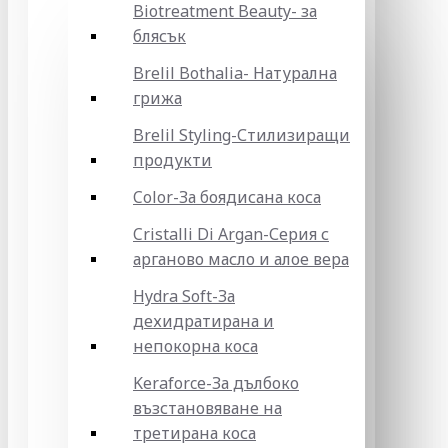
Biotreatment Beauty- за
блясък
Brelil Bothalia- Натурална
грижа
Brelil Styling-Стилизиращи
продукти
Color-За боядисана коса
Cristalli Di Argan-Серия с
арганово масло и алое вера
Hydra Soft-За
дехидратирана и
непокорна коса
Keraforce-За дълбоко
възстановяване на
третирана коса