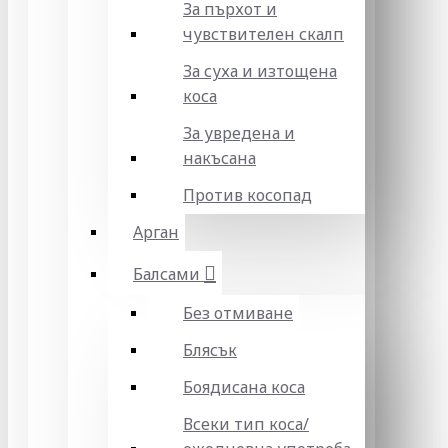
За пърхот и
чувствителен скалп
За суха и изтощена
коса
За увредена и
накъсана
Против косопад
Арган
Балсами
Без отмиване
Блясък
Боядисана коса
Всеки тип коса/