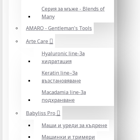
Серия за мъже - Blends of
Many
AMARO - Gentleman's Tools
Arte Care
Hyaluronic line-За
хидратация
Keratin line–За
възстановяване
Macadamia line-За
подхранване
Babyliss Pro
Маши и уреди за къдрене
Машинки и тримери