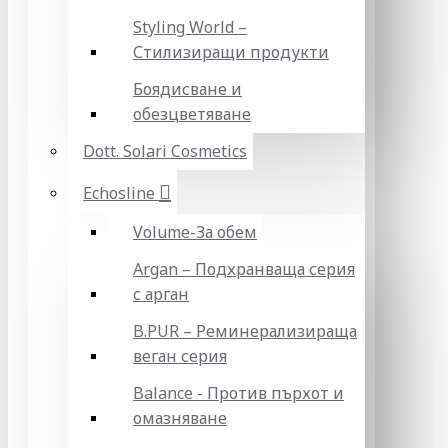
Styling World –
Стилизиращи продукти
Боядисване и
обезцветяване
Dott. Solari Cosmetics
Echosline
Volume-За обем
Argan – Подхранваща серия
с арган
B.PUR – Реминерализираща
веган серия
Balance - Против пърхот и
омазняване