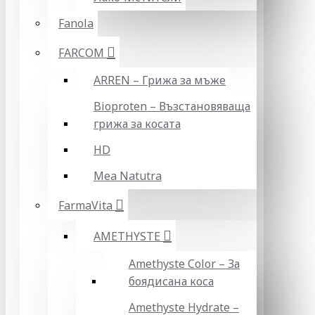
Fanola
FARCOM
ARREN – Грижа за мъже
Bioproten – Възстановяваща
грижа за косата
HD
Mea Natutra
FarmaVita
AMETHYSTE
Amethyste Color – За
боядисана коса
Amethyste Hydrate –