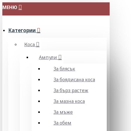
МЕНЮ
Категории
Коса
Ампули
За блясък
За боядисана коса
За бърз растеж
За мазна коса
За мъже
За обем