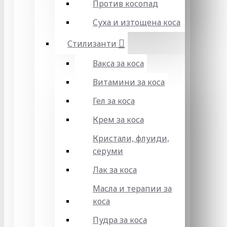
Против косопад
Суха и изтощена коса
Стилизанти
Вакса за коса
Витамини за коса
Гел за коса
Крем за коса
Кристали, флуиди,
серуми
Лак за коса
Масла и терапии за
коса
Пудра за коса