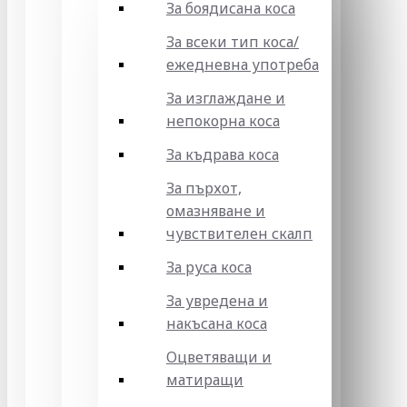
За боядисана коса
За всеки тип коса/
ежедневна употреба
За изглаждане и
непокорна коса
За къдрава коса
За пърхот,
омазняване и
чувствителен скалп
За руса коса
За увредена и
накъсана коса
Оцветяващи и
матиращи