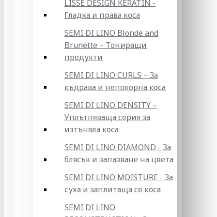
LISSE DESIGN KERATIN -
Гладка и права коса
SEMI DI LINO Blonde and
Brunette – Тониращи
продукти
SEMI DI LINO CURLS – За
къдрава и непокорна коса
SEMI DI LINO DENSITY –
Уплътняваща серия за
изтъняла коса
SEMI DI LINO DIAMOND - За
блясък и запазване на цвета
SEMI DI LINO MOISTURE - За
суха и заплитаща се коса
SEMI DI LINO