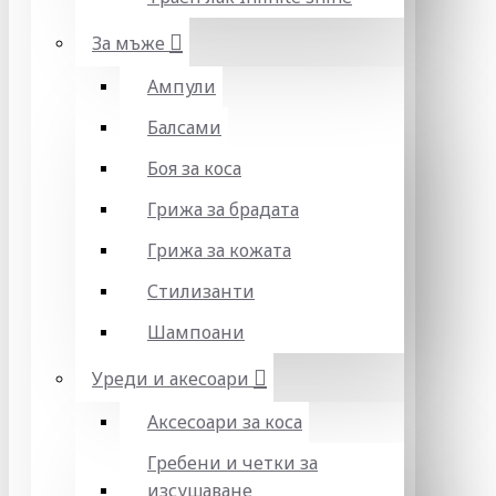
За мъже
Ампули
Балсами
Боя за коса
Грижа за брадата
Грижа за кожата
Стилизанти
Шампоани
Уреди и акесоари
Аксесоари за коса
Гребени и четки за
изсушаване