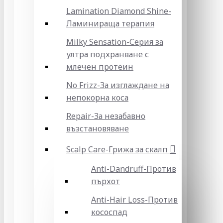
Lamination Diamond Shine-
Ламинираща терапия
Milky Sensation-Серия за
ултра подхранване с
млечен протеин
No Frizz-За изглаждане на
непокорна коса
Repair-За незабавно
възстановяване
Scalp Care-Грижа за скалп
Anti-Dandruff-Против
пърхот
Anti-Hair Loss-Против
кососпад