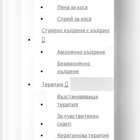
Пяна за коса
Спрей за коса
Студено къдрене с къдрин
Амонячно къдрене
Безамонячно
къдрене
Терапии
Възстановяваща
терапия
За чувствителен
скалп
Кератинова терапия