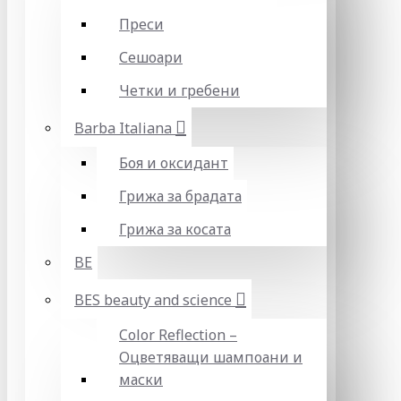
Преси
Сешоари
Четки и гребени
Barba Italiana
Боя и оксидант
Грижа за брадата
Грижа за косата
BE
BES beauty and science
Color Reflection –
Оцветяващи шампоани и
маски