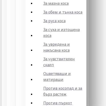
За мазна коса
За обем и тънка коса
За руса коса
За суха и изтощена
коса
За увредена и
накъсана коса
За чувствителен
скалп
Оцветяващи и
матиращи
Против косопад и за
бърз растеж
Против пърхот