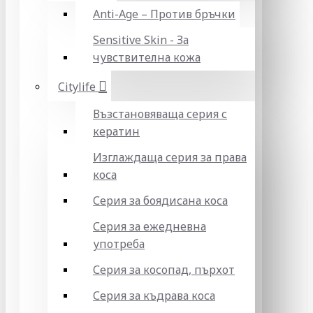
Anti-Age – Против бръчки
Sensitive Skin - За
чувствителна кожа
Citylife
Възстановяваща серия с
кератин
Изглаждаща серия за права
коса
Серия за боядисана коса
Серия за ежедневна
употреба
Серия за косопад, пърхот
Серия за къдрава коса