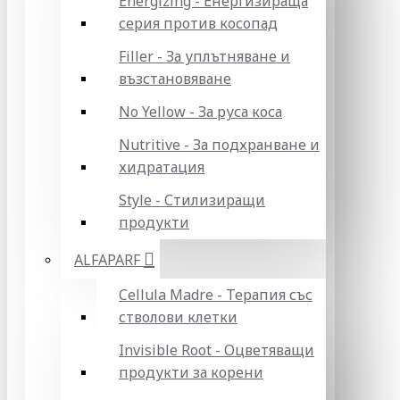
Energizing - Енергизираща
серия против косопад
Filler - За уплътняване и
възстановяване
No Yellow - За руса коса
Nutritive - За подхранване и
хидратация
Style - Стилизиращи
продукти
ALFAPARF
Cellula Madre - Терапия със
стволови клетки
Invisible Root - Оцветяващи
продукти за корени