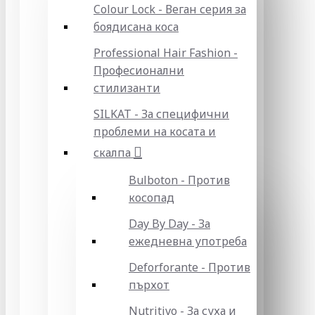
Colour Lock - Веган серия за
боядисана коса
Professional Hair Fashion -
Професионални
стилизанти
SILKAT - За специфични
проблеми на косата и
скалпа
Bulboton - Против
косопад
Day By Day - За
ежедневна употреба
Deforforante - Против
пърхот
Nutritivo - За суха и