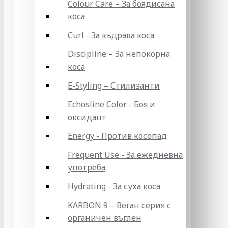
Colour Care – За боядисана
коса
Curl - За къдрава коса
Discipline – За непокорна
коса
E-Styling – Стилизанти
Echosline Color - Боя и
оксидант
Energy - Против косопад
Frequent Use - За ежедневна
употреба
Hydrating - За суха коса
KARBON 9 – Веган серия с
органичен въглен