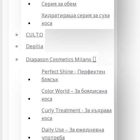
Серия за обем
Хидратираща серия за суха
коса
CULT.O
Depilia
Diapason Cosmetics Milano
Perfect Shine - Перфектен
блясък
Color World – За боядисана
коса
Curly Treatment - За къдрава
коса
Daily Use – За ежедневна
употреба