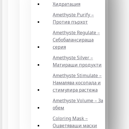
Хидратация
Amethyste Purify –
Против пърхот
Amethyste Regulate –
Себобалансираща
серия
Amethyste Silver –
Матиращи продукти
Amethyste Stimulate –
Намалява косопада и
стимулира растежа
Amethyste Volume – За
обем
Coloring Mask –
Оцветяващи маски