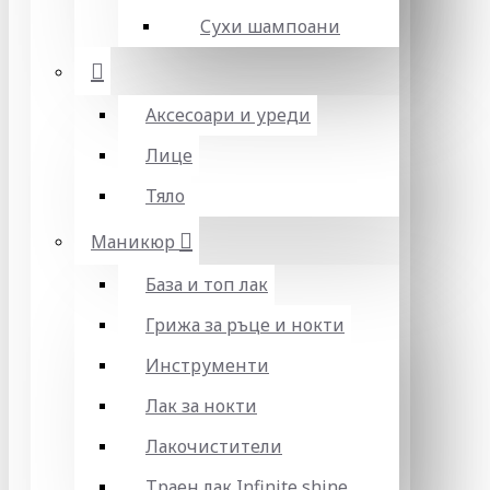
Сухи шампоани
Аксесоари и уреди
Лице
Тяло
Маникюр
База и топ лак
Грижа за ръце и нокти
Инструменти
Лак за нокти
Лакочистители
Траен лак Infinite shine