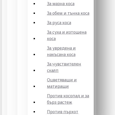
За мазна коса
За обем и тънка коса
За руса коса
За суха и изтощена
коса
За увредена и
накъсана коса
За чувствителен
скалп
Оцветяващи и
матиращи
Против косопад и за
бърз растеж
Против пърхот