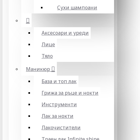
Сухи шампоани
Аксесоари и уреди
Лице
Тяло
Маникюр
База и топ лак
Грижа за ръце и нокти
Инструменти
Лак за нокти
Лакочистители
Траен лак Infinite shine