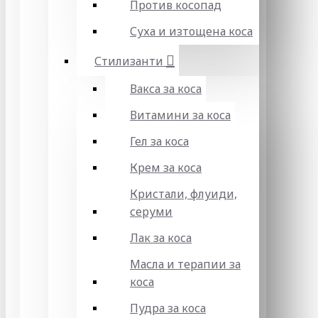
Против косопад
Суха и изтощена коса
Стилизанти
Вакса за коса
Витамини за коса
Гел за коса
Крем за коса
Кристали, флуиди,
серуми
Лак за коса
Масла и терапии за
коса
Пудра за коса