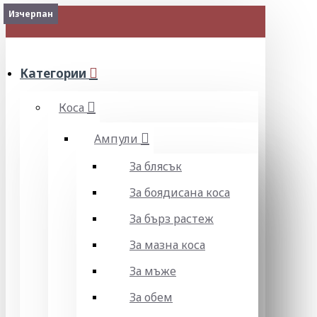
2-3 Days
Изчерпан
МЕНЮ
Категории
Коса
Ампули
За блясък
За боядисана коса
За бърз растеж
За мазна коса
За мъже
За обем