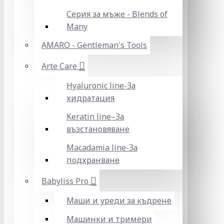
Серия за мъже - Blends of
Many
AMARO - Gentleman's Tools
Arte Care
Hyaluronic line-За
хидратация
Keratin line–За
възстановяване
Macadamia line-За
подхранване
Babyliss Pro
Маши и уреди за къдрене
Машинки и тримери