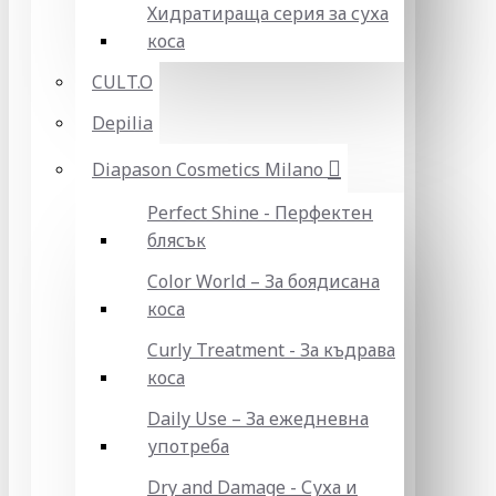
Хидратираща серия за суха
коса
CULT.O
Depilia
Diapason Cosmetics Milano
Perfect Shine - Перфектен
блясък
Color World – За боядисана
коса
Curly Treatment - За къдрава
коса
Daily Use – За ежедневна
употреба
Dry and Damage - Суха и