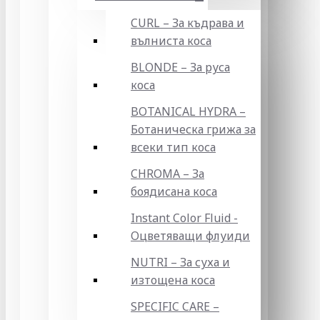
CURL – За къдрава и
вълниста коса
BLONDE – За руса
коса
BOTANICAL HYDRA –
Ботаническа грижа за
всеки тип коса
CHROMA – За
боядисана коса
Instant Color Fluid -
Оцветяващи флуиди
NUTRI – За суха и
изтощена коса
SPECIFIC CARE –