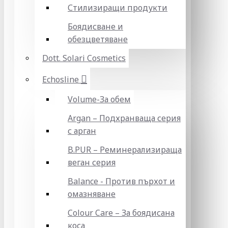
Стилизиращи продукти
Боядисване и
обезцветяване
Dott. Solari Cosmetics
Echosline
Volume-За обем
Argan – Подхранваща серия
с арган
B.PUR – Реминерализираща
веган серия
Balance - Против пърхот и
омазняване
Colour Care – За боядисана
коса