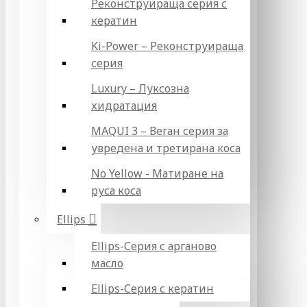
Реконструираща серия с
кератин
Ki-Power – Реконструираща
серия
Luxury – Луксозна
хидратация
MAQUI 3 – Веган серия за
увредена и третирана коса
No Yellow - Матиране на
руса коса
Ellips
Ellips-Серия с арганово
масло
Ellips-Серия с кератин