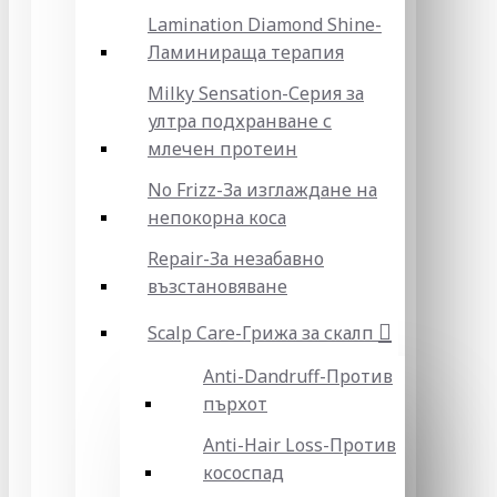
Lamination Diamond Shine-
Ламинираща терапия
Milky Sensation-Серия за
ултра подхранване с
млечен протеин
No Frizz-За изглаждане на
непокорна коса
Repair-За незабавно
възстановяване
Scalp Care-Грижа за скалп
Anti-Dandruff-Против
пърхот
Anti-Hair Loss-Против
кососпад