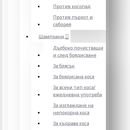
Против косопад
Против пърхот и
себорея
Шампоани
Дълбоко почистващи
и след боядисване
За блясък
За боядисана коса
За всеки тип коса/
ежедневна употреба
За изглаждане на
непокорна коса
За къдрава коса