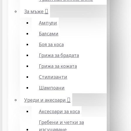
За мъже
Ампули
Балсами
Боя за коса
Грижа за брадата
Грижа за кожата
Стилизанти
Шампоани
Уреди и акесоари
Аксесоари за коса
Гребени и четки за
изсушаване