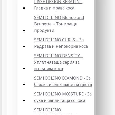
LISSE DESIGN KERATIN -
Гладка и права коса
SEMI DI LINO Blonde and
Brunette – Тониращи
продукти
SEMI DI LINO CURLS – За
къдрава и непокорна коса
SEMI DI LINO DENSITY –
Уплътняваща серия за
изтъняла коса
SEMI DI LINO DIAMOND - За
блясък и запазване на цвета
SEMI DI LINO MOISTURE - За
суха и заплитаща се коса
SEMI DI LINO