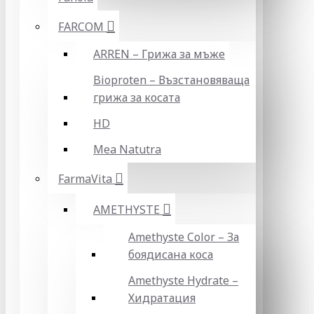
FARCOM
ARREN – Грижа за мъже
Bioproten – Възстановяваща
грижа за косата
HD
Mea Natutra
FarmaVita
AMETHYSTE
Amethyste Color – За
боядисана коса
Amethyste Hydrate –
Хидратация