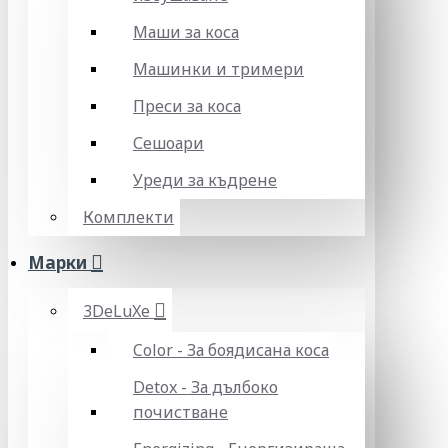
Маши за коса
Машинки и тримери
Преси за коса
Сешоари
Уреди за къдрене
Комплекти
Марки
3DeLuXe
Color - За боядисана коса
Detox - За дълбоко
почистване