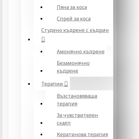
Пяна за коса
Спрей за коса
Студено къдрене с къдрин
Амонячно къдрене
Безамонячно
къдрене
Терапии
Възстановяваща
терапия
За чувствителен
скалп
Кератинова терапия