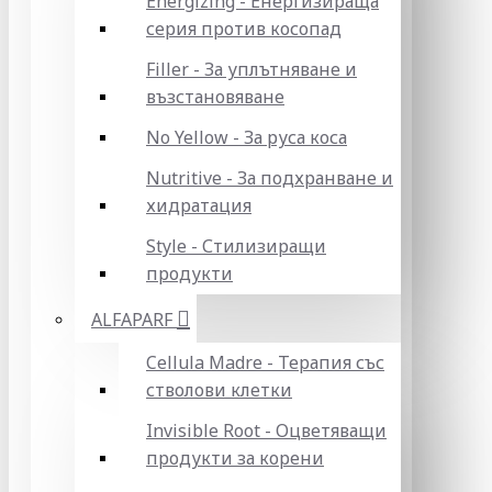
Energizing - Енергизираща
серия против косопад
Filler - За уплътняване и
възстановяване
No Yellow - За руса коса
Nutritive - За подхранване и
хидратация
Style - Стилизиращи
продукти
ALFAPARF
Cellula Madre - Терапия със
стволови клетки
Invisible Root - Оцветяващи
продукти за корени