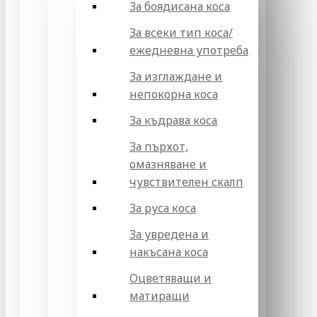
За боядисана коса
За всеки тип коса/
ежедневна употреба
За изглаждане и
непокорна коса
За къдрава коса
За пърхот,
омазняване и
чувствителен скалп
За руса коса
За увредена и
накъсана коса
Оцветяващи и
матиращи