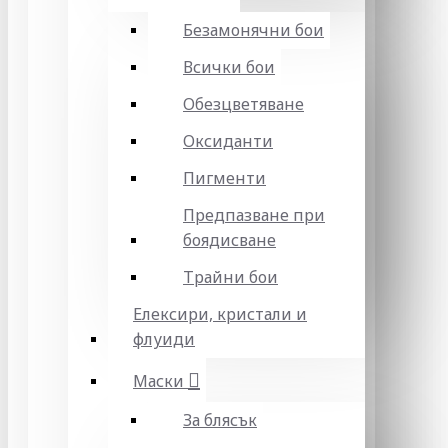
Безамонячни бои
Всички бои
Обезцветяване
Оксиданти
Пигменти
Предпазване при
боядисване
Трайни бои
Елексири, кристали и
флуиди
Маски
За блясък