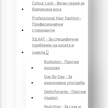
Colour Lock - Веган серия за
боядисана коса
Professional Hair Fashion -
Професионални
стилизанти
SILKAT - За специфични
проблеми на косата и
скалпа
Bulboton - Против
косопад
Day By Day - За
ежедневна употреба
Deforforante - Против
пърхот
Nutritivo - За суха и