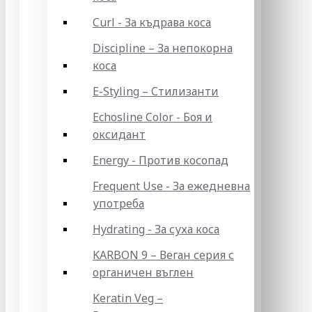
Curl - За къдрава коса
Discipline – За непокорна
коса
E-Styling – Стилизанти
Echosline Color - Боя и
оксидант
Energy - Против косопад
Frequent Use - За ежедневна
употреба
Hydrating - За суха коса
KARBON 9 – Веган серия с
органичен въглен
Keratin Veg –