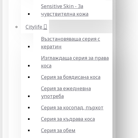
Sensitive Skin - За
чувствителна кожа
Citylife
Възстановяваща серия с
кератин
Изглаждаща серия за права
коса
Серия за боядисана коса
Серия за ежедневна
употреба
Серия за косопад, пърхот
Серия за къдрава коса
Серия за обем