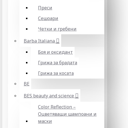
Преси
Сешоари
Четки и гребени
Barba Italiana
Боя и оксидант
Грижа за брадата
Грижа за косата
BE
BES beauty and science
Color Reflection –
Оцветяващи шампоани и
маски