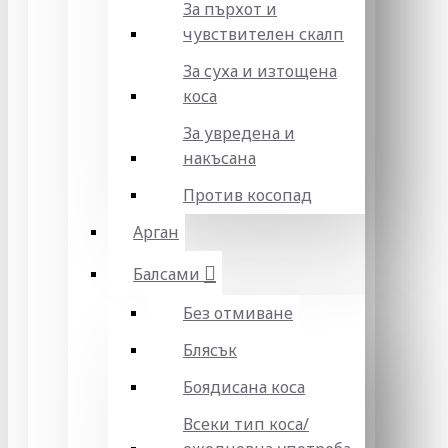
За пърхот и
чувствителен скалп
За суха и изтощена
коса
За увредена и
накъсана
Против косопад
Арган
Балсами
Без отмиване
Блясък
Боядисана коса
Всеки тип коса/