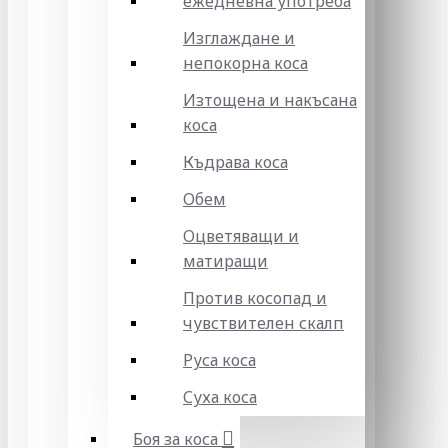
ежедневна употреба
Изглаждане и
непокорна коса
Изтощена и накъсана
коса
Къдрава коса
Обем
Оцветяващи и
матиращи
Против косопад и
чувствителен скалп
Руса коса
Суха коса
Боя за коса