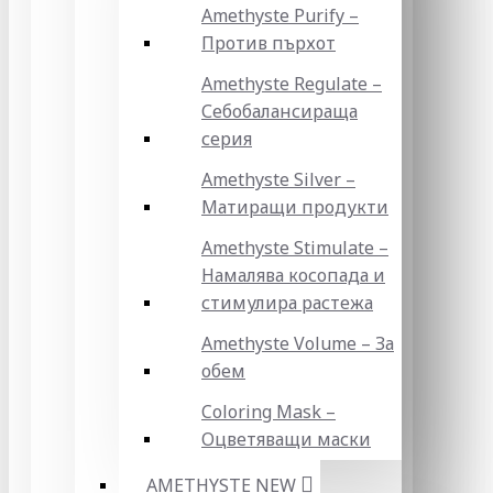
Amethyste Purify –
Против пърхот
Amethyste Regulate –
Себобалансираща
серия
Amethyste Silver –
Матиращи продукти
Amethyste Stimulate –
Намалява косопада и
стимулира растежа
Amethyste Volume – За
обем
Coloring Mask –
Оцветяващи маски
AMETHYSTE NEW