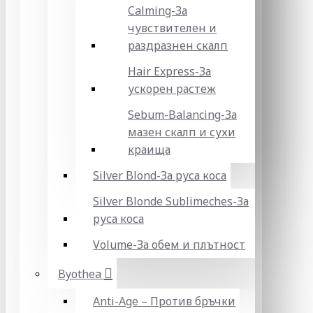
Calming-За
чувствителен и
раздразнен скалп
Hair Express-За
ускорен растеж
Sebum-Balancing-За
мазен скалп и сухи
краища
Silver Blond-За руса коса
Silver Blonde Sublіmeches-За
руса коса
Volume-За обем и плътност
Byothea
Anti-Age – Против бръчки