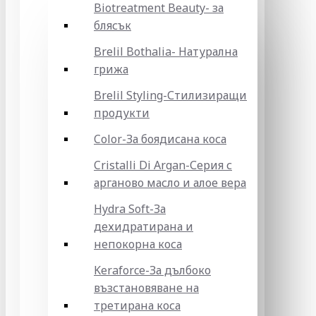
Biotreatment Beauty- за
блясък
Brelil Bothalia- Натурална
грижа
Brelil Styling-Стилизиращи
продукти
Color-За боядисана коса
Cristalli Di Argan-Серия с
арганово масло и алое вера
Hydra Soft-За
дехидратирана и
непокорна коса
Keraforce-За дълбоко
възстановяване на
третирана коса