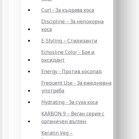
Curl - За къдрава коса
Discipline – За непокорна
коса
E-Styling – Стилизанти
Echosline Color - Боя и
оксидант
Energy - Против косопад
Frequent Use - За ежедневна
употреба
Hydrating - За суха коса
KARBON 9 – Веган серия с
органичен въглен
Keratin Veg –