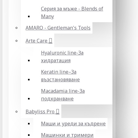
Серия за мъже - Blends of
Many
AMARO - Gentleman's Tools
Arte Care
Hyaluronic line-За
хидратация
Keratin line–За
възстановяване
Macadamia line-За
подхранване
Babyliss Pro
Маши и уреди за къдрене
Машинки и тримери