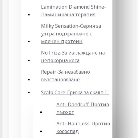
Lamination Diamond Shine-
Ламинираща терапия
Milky Sensation-Серия за
ултра подхранване с
млечен протеин
No Frizz-За изглаждане на
непокорна коса
Repair-За незабавно
възстановяване
Scalp Care-Грижа за скалп
Anti-Dandruff-Против
пърхот
Anti-Hair Loss-Против
кососпад