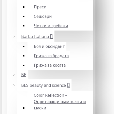
Преси
Сешоари
Четки и гребени
Barba Italiana
Боя и оксидант
Грижа за брадата
Грижа за косата
BE
BES beauty and science
Color Reflection –
Оцветяващи шампоани и
маски