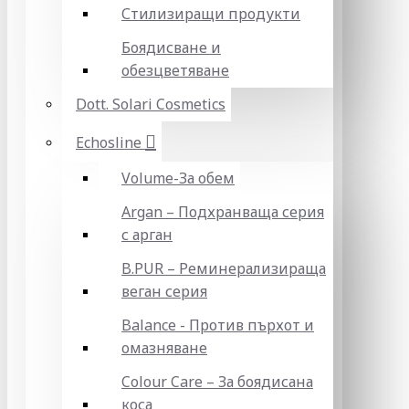
Стилизиращи продукти
Боядисване и
обезцветяване
Dott. Solari Cosmetics
Echosline
Volume-За обем
Argan – Подхранваща серия
с арган
B.PUR – Реминерализираща
веган серия
Balance - Против пърхот и
омазняване
Colour Care – За боядисана
коса