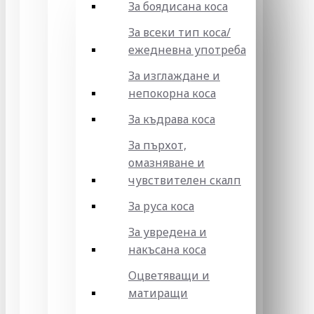
За боядисана коса
За всеки тип коса/
ежедневна употреба
За изглаждане и
непокорна коса
За къдрава коса
За пърхот,
омазняване и
чувствителен скалп
За руса коса
За увредена и
накъсана коса
Оцветяващи и
матиращи