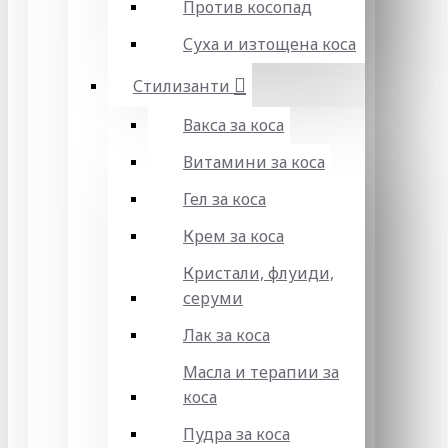
Против косопад
Суха и изтощена коса
Стилизанти
Вакса за коса
Витамини за коса
Гел за коса
Крем за коса
Кристали, флуиди,
серуми
Лак за коса
Масла и терапии за
коса
Пудра за коса