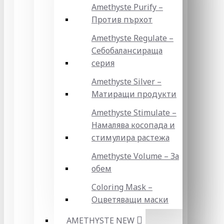
Amethyste Purify –
Против пърхот
Amethyste Regulate –
Себобалансираща
серия
Amethyste Silver –
Матиращи продукти
Amethyste Stimulate –
Намалява косопада и
стимулира растежа
Amethyste Volume – За
обем
Coloring Mask –
Оцветяващи маски
AMETHYSTE NEW