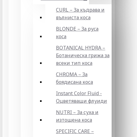
CURL – За къдрава и
вълниста коса
BLONDE – За руса
коса
BOTANICAL HYDRA –
Ботаническа грижа за
всеки тип коса
CHROMA – За
боядисана коса
Instant Color Fluid -
Оцветяващи флуиди
NUTRI – За суха и
изтощена коса
SPECIFIC CARE –