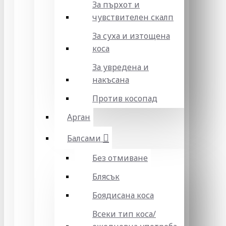
За пърхот и
чувствителен скалп
За суха и изтощена
коса
За увредена и
накъсана
Против косопад
Арган
Балсами
Без отмиване
Блясък
Боядисана коса
Всеки тип коса/