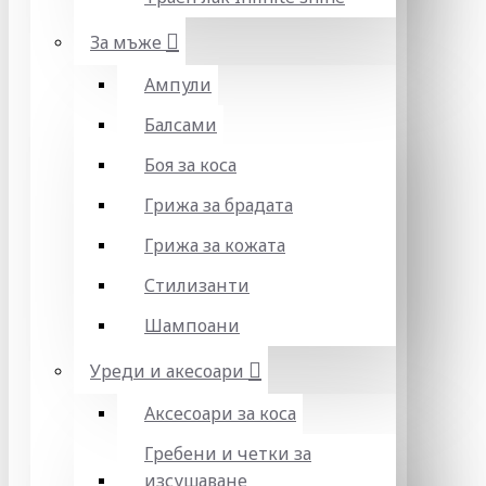
За мъже
Ампули
Балсами
Боя за коса
Грижа за брадата
Грижа за кожата
Стилизанти
Шампоани
Уреди и акесоари
Аксесоари за коса
Гребени и четки за
изсушаване