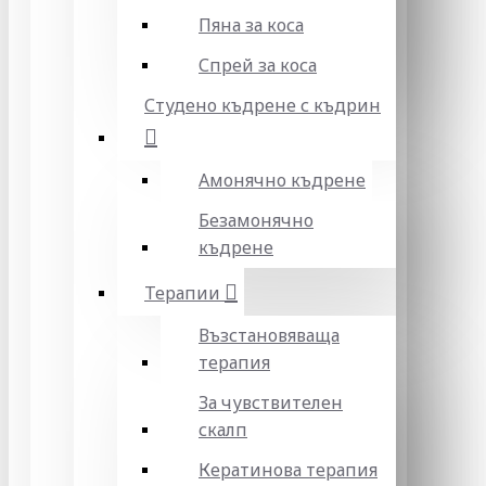
Пяна за коса
Спрей за коса
Студено къдрене с къдрин
Амонячно къдрене
Безамонячно
къдрене
Терапии
Възстановяваща
терапия
За чувствителен
скалп
Кератинова терапия