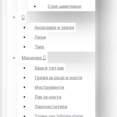
Сухи шампоани
Аксесоари и уреди
Лице
Тяло
Маникюр
База и топ лак
Грижа за ръце и нокти
Инструменти
Лак за нокти
Лакочистители
Траен лак Infinite shine