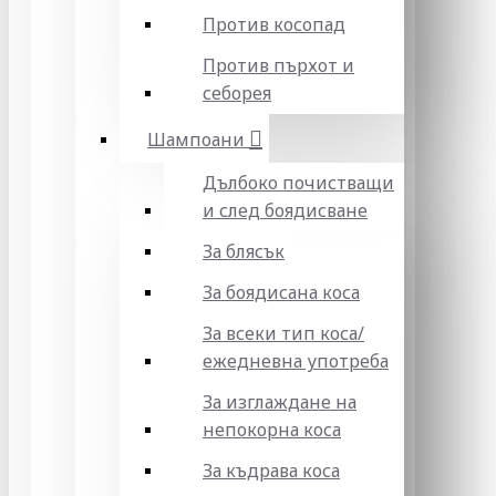
Против косопад
Против пърхот и
себорея
Шампоани
Дълбоко почистващи
и след боядисване
За блясък
За боядисана коса
За всеки тип коса/
ежедневна употреба
За изглаждане на
непокорна коса
За къдрава коса