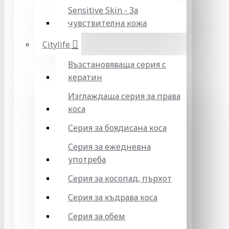
Sensitive Skin - За
чувствителна кожа
Citylife
Възстановяваща серия с
кератин
Изглаждаща серия за права
коса
Серия за боядисана коса
Серия за ежедневна
употреба
Серия за косопад, пърхот
Серия за къдрава коса
Серия за обем