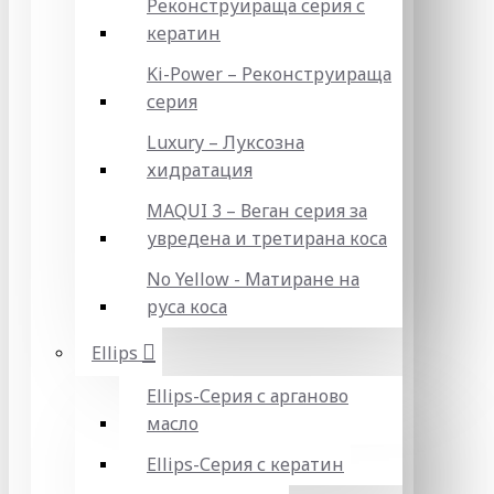
Реконструираща серия с
кератин
Ki-Power – Реконструираща
серия
Luxury – Луксозна
хидратация
MAQUI 3 – Веган серия за
увредена и третирана коса
No Yellow - Матиране на
руса коса
Ellips
Ellips-Серия с арганово
масло
Ellips-Серия с кератин