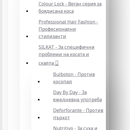
Colour Lock - Веган серия за
боядисана коса
Professional Hair Fashion -
Професионални
стилизанти
SILKAT - За специфични
проблеми на косата и
скалпа
Bulboton - Против
косопад
Day By Day - За
ежедневна употреба
Deforforante - Против
пърхот
Nutritivo - За суха и