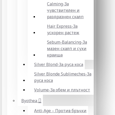
Calming-За
чувствителен и
раздразнен скалп
Hair Express-За
ускорен растеж
Sebum-Balancing-За
мазен скалп и сухи
краища
Silver Blond-За руса коса
Silver Blonde Sublіmeches-За
руса коса
Volume-За обем и плътност
Byothea
Anti-Age – Против бръчки