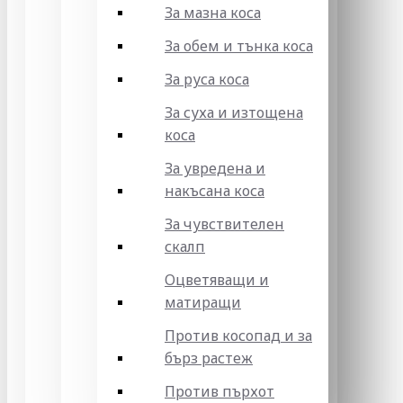
За мазна коса
За обем и тънка коса
За руса коса
За суха и изтощена
коса
За увредена и
накъсана коса
За чувствителен
скалп
Оцветяващи и
матиращи
Против косопад и за
бърз растеж
Против пърхот