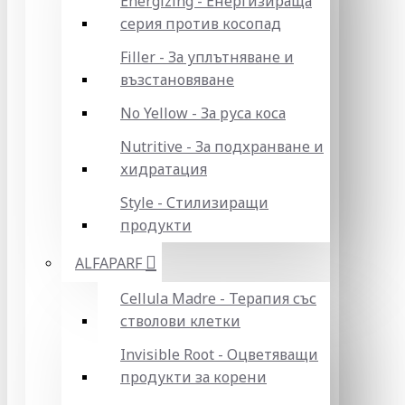
Energizing - Енергизираща
серия против косопад
Filler - За уплътняване и
възстановяване
No Yellow - За руса коса
Nutritive - За подхранване и
хидратация
Style - Стилизиращи
продукти
ALFAPARF
Cellula Madre - Терапия със
стволови клетки
Invisible Root - Оцветяващи
продукти за корени