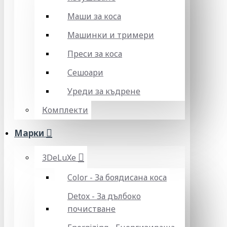
Маши за коса
Машинки и тримери
Преси за коса
Сешоари
Уреди за къдрене
Комплекти
Марки
3DeLuXe
Color - За боядисана коса
Detox - За дълбоко
почистване