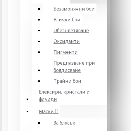
Безамонячни бои
Всички бои
Обезцветяване
Оксиданти
Пигменти
Предпазване при
боядисване
Трайни бои
Елексири, кристали и
флуиди
Маски
За блясък