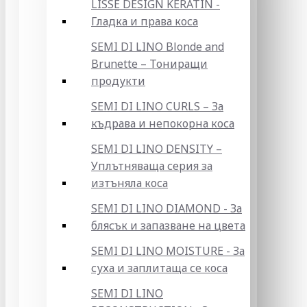
LISSE DESIGN KERATIN -
Гладка и права коса
SEMI DI LINO Blonde and
Brunette – Тониращи
продукти
SEMI DI LINO CURLS – За
къдрава и непокорна коса
SEMI DI LINO DENSITY –
Уплътняваща серия за
изтъняла коса
SEMI DI LINO DIAMOND - За
блясък и запазване на цвета
SEMI DI LINO MOISTURE - За
суха и заплитаща се коса
SEMI DI LINO