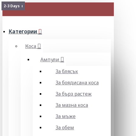
Изчерпан
2-3 Days
МЕНЮ
Категории
Коса
Ампули
За блясък
За боядисана коса
За бърз растеж
За мазна коса
За мъже
За обем