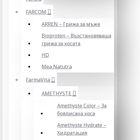
FARCOM
ARREN – Грижа за мъже
Bioproten – Възстановяваща
грижа за косата
HD
Mea Natutra
FarmaVita
AMETHYSTE
Amethyste Color – За
боядисана коса
Amethyste Hydrate –
Хидратация