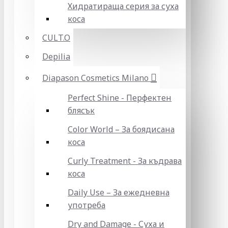
Хидратираща серия за суха
коса
CULT.O
Depilia
Diapason Cosmetics Milano
Perfect Shine - Перфектен
блясък
Color World – За боядисана
коса
Curly Treatment - За къдрава
коса
Daily Use – За ежедневна
употреба
Dry and Damage - Суха и