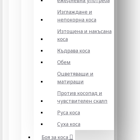
ежедневна употреба
Изглаждане и
непокорна коса
Изтощена и накъсана
коса
Къдрава коса
Обем
Оцветяващи и
матиращи
Против косопад и
чувствителен скалп
Руса коса
Суха коса
Боя за коса