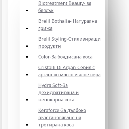
Biotreatment Beauty- за
блясък
Brelil Bothalia- Натурална
грижа
Brelil Styling-Стилизиращи
продукти
Color-За боядисана коса
Cristalli Di Argan-Серия с
арганово масло и алое вера
Hydra Soft-За
дехидратирана и
непокорна коса
Keraforce-За дълбоко
възстановяване на
третирана коса