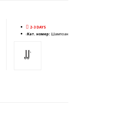
2-3 DAYS
Кат. номер:
Шампоан