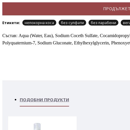
ПРОДЪЛЖЕ
Етикети:
непокорна коса
без сулфати
без парабени
вег
Състав: Aqua (Water, Eau), Sodium Coceth Sulfate, Cocamidopropyl B
Polyquaternium-7, Sodium Gluconate, Ethylhexylglycerin, Phenoxye
ПОДОБНИ ПРОДУКТИ