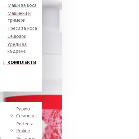
Маши за коса
Машинки и
тримери
Преси за коса
Сешоари
Уреди за
къдрене
КОМПЛЕКТИ
Papino
Cosmetics
Perfecta
Proline
N
Pettenon