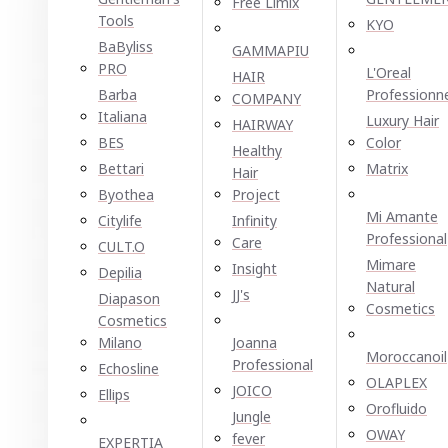
Free Limix
Tools
KYO
BaByliss
GAMMAPIU
PRO
L'Oreal
HAIR
Barba
Professionn
COMPANY
Italiana
Luxury Hair
HAIRWAY
BES
Color
Healthy
Bettari
Matrix
Hair
Byothea
Project
Mi Amante
Citylife
Infinity
Professional
Care
CULT.O
Mimare
Insight
Depilia
Natural
JJ's
Diapason
Cosmetics
Cosmetics
Milano
Joanna
Moroccanoil
Professional
Echosline
OLAPLEX
JOICO
Ellірѕ
Orofluido
Jungle
OWAY
fever
EXPERTIA