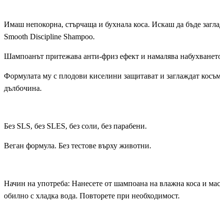
Имаш непокорна, стърчаща и бухнала коса. Искаш да бъде загладе
Smooth Discipline Shampoo.
Шампоанът притежава анти-фриз ефект и намалява набухването
Формулата му с плодови киселини защитават и заглаждат косъм
дълбочина.
Без SLS, без SLES, без соли, без парабени.
Веган формула. Без тестове върху животни.
Начин на употреба: Нанесете от шампоана на влажна коса и ма
обилно с хладка вода. Повторете при необходимост.