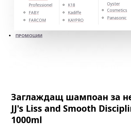
Oyster
Professionel
K18
Cosmetics
FABY
Kadiffe
Panasonic
FARCOM
KAYPRO
ПРОМОЦИИ
Заглаждащ шампоан за не
JJ's Liss and Smooth Discip
1000ml