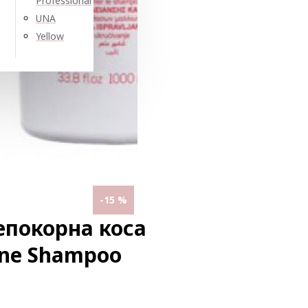
Professional
UNA
Yellow
-15 %
покорна коса
line Shampoo