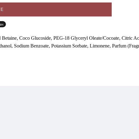
ТЕ
ан
etaine, Coco Glucoside, PEG-18 Glyceryl Oleate/Cocoate, Citric Acid
thanol, Sodium Benzoate, Potassium Sorbate, Limonene, Parfum (Fragr