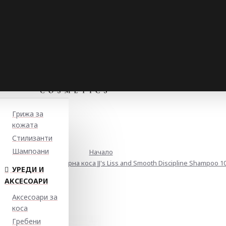
Грижа за
кожата
Стилизанти
Шампоани
Начало
 шампоан за непокорна коса JJ's Liss and Smooth Discipline Shampoo 1
УРЕДИ И
АКСЕСОАРИ
Аксесоари за
коса
Гребени