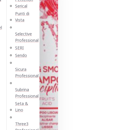
Serical
Punti di
Vista
el
Selective
Professional
SERI
Sendo
Sicura
Professional
Subrina
Professional
Seta &
Lino
Three3