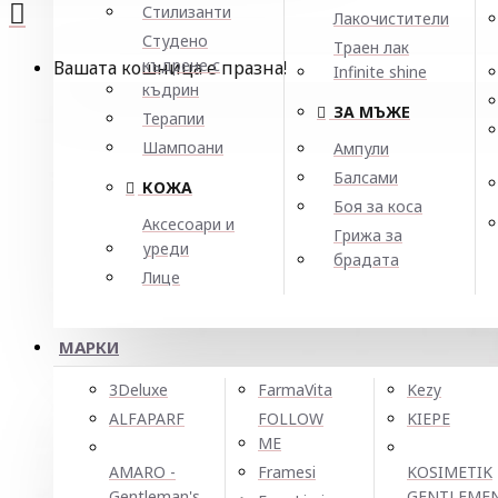
Стилизанти
Лакочистители
Студено
Траен лак
къдрене с
Вашата кошница е празна!
Infinite shine
къдрин
ЗА МЪЖЕ
Терапии
Шампоани
Ампули
Балсами
КОЖА
Боя за коса
Аксесоари и
Грижа за
уреди
брадата
Лице
МАРКИ
3Deluxe
FarmaVita
Kezy
ALFAPARF
FOLLOW
KIEPE
ME
AMARO -
Framesi
KOSIMETIK
Gentleman's
GENTLEME