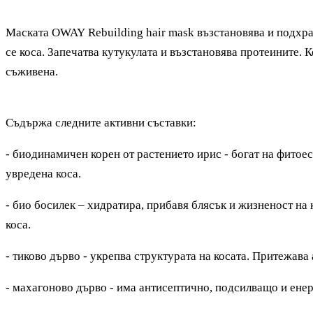
Маската
OWAY
Rebuilding hair mask възстановява и подхр
се коса. Запечатва кутукулата и възстановява протеините. 
съживена.
Съдържа следните активни съставки:
- биодинамичен корен от растението ирис
- богат на фитое
увредена коса.
- био босилек
– хидратира, прибавя блясък и жизненост на 
коса.
-
тиково дърво - укрепва структурата на косата. Притежава
- махагоново дърво - има антисептично, подсилващо и енер