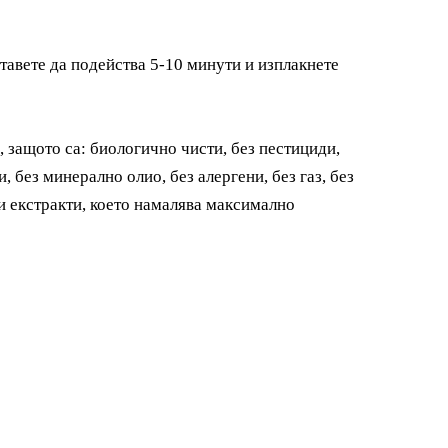
ставете да подейства 5-10 минути и изплакнете
 защото са: биологично чисти, без пестициди,
, без минерално олио, без алергени, без газ, без
и екстракти, което намалява максимално