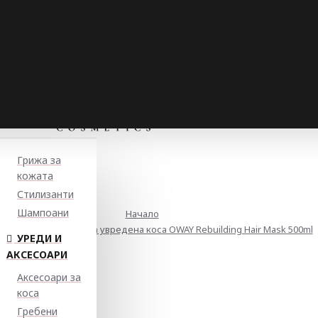
Грижа за
кожата
Стилизанти
Шампоани
Начало
становяваща маска за увредена коса OWAY Rebuilding Hair Mask 500ml
УРЕДИ И
АКСЕСОАРИ
Аксесоари за
коса
Гребени