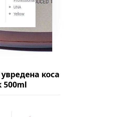
Professional
UNA
Yellow
 увредена коса
k 500ml