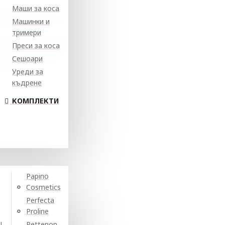
Маши за коса
Машинки и
тримери
Преси за коса
Сешоари
Уреди за
къдрене
КОМПЛЕКТИ
Papino
Cosmetics
Perfecta
Proline
N
Pettenon