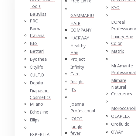
Free Limix
Tools
KYO
BaByliss
GAMMAPIU
PRO
L'Oreal
HAIR
Barba
Professionn
COMPANY
Italiana
Luxury Hair
HAIRWAY
BES
Color
Healthy
Bettari
Matrix
Hair
Byothea
Project
Mi Amante
Citylife
Infinity
Professional
Care
CULT.O
Mimare
Insight
Depilia
Natural
JJ's
Diapason
Cosmetics
Cosmetics
Milano
Joanna
Moroccanoil
Professional
Echosline
OLAPLEX
JOICO
Ellірѕ
Orofluido
Jungle
OWAY
fever
EXPERTIA