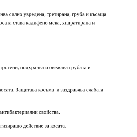
анва силно увредена, третирана, груба и късаща
Косата става кадифено мека, хидратирана и
строгени, подхранва и овежава грубата и
косата. Защитава косъма и заздравява слабата
 антибактериални свойства.
гизиращо действие за косата.