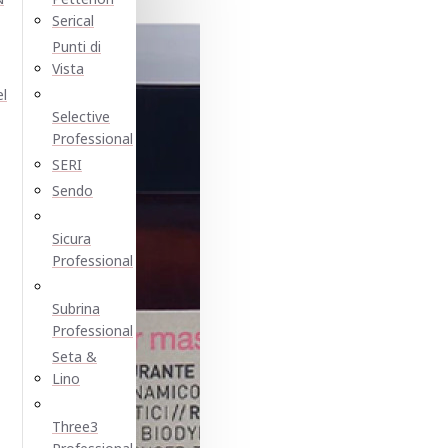
Serical
Punti di
Vista
el
Selective
Professional
SERI
Sendo
Sicura
Professional
Subrina
Professional
Seta &
Lino
Three3