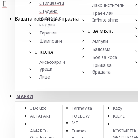
Стилизанти
Лакочистители
Студено
Траен лак
къдрене с
Вашата кошница е празна!
Infinite shine
къдрин
ЗА МЪЖЕ
Терапии
Шампоани
Ампули
Балсами
КОЖА
Боя за коса
Аксесоари и
Грижа за
уреди
брадата
Лице
МАРКИ
3Deluxe
FarmaVita
Kezy
ALFAPARF
FOLLOW
KIEPE
ME
AMARO -
Framesi
KOSIMETIK
Gentleman's
GENTLEME