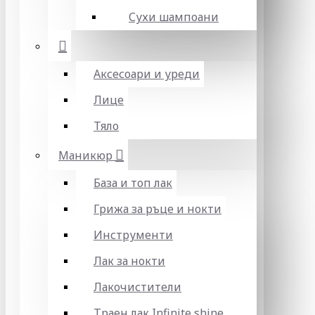
Сухи шампоани
Аксесоари и уреди
Лице
Тяло
Маникюр
База и топ лак
Грижа за ръце и нокти
Инструменти
Лак за нокти
Лакочистители
Траен лак Infinite shine