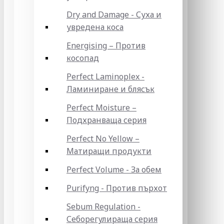
Dry and Damage - Суха и
увредена коса
Energising – Против
косопад
Perfect Laminoplex -
Ламиниране и блясък
Perfect Moisture –
Подхранваща серия
Perfect No Yellow –
Матиращи продукти
Perfect Volume - За обем
Purifyng - Против пърхот
Sebum Regulation -
Себорегулираща серия