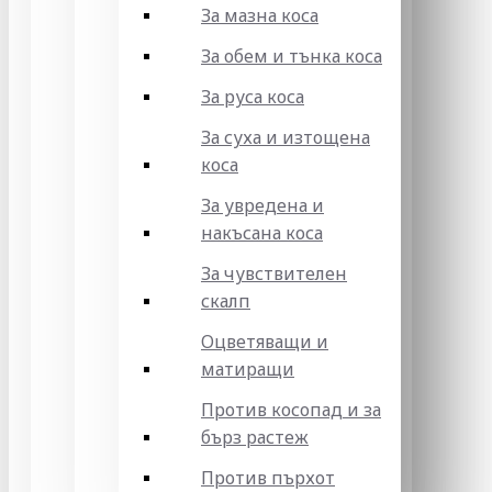
За мазна коса
За обем и тънка коса
За руса коса
За суха и изтощена
коса
За увредена и
накъсана коса
За чувствителен
скалп
Оцветяващи и
матиращи
Против косопад и за
бърз растеж
Против пърхот