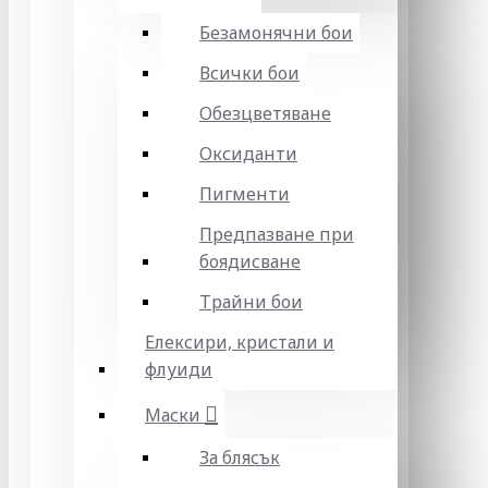
Безамонячни бои
Всички бои
Обезцветяване
Оксиданти
Пигменти
Предпазване при
боядисване
Трайни бои
Елексири, кристали и
флуиди
Маски
За блясък