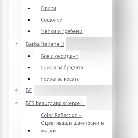
Преси
Сешоари
Четки и гребени
Barba Italiana
Боя и оксидант
Грижа за брадата
Грижа за косата
BE
BES beauty and science
Color Reflection –
Оцветяващи шампоани и
маски