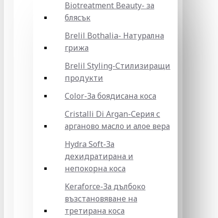
Biotreatment Beauty- за
блясък
Brelil Bothalia- Натурална
грижа
Brelil Styling-Стилизиращи
продукти
Color-За боядисана коса
Cristalli Di Argan-Серия с
арганово масло и алое вера
Hydra Soft-За
дехидратирана и
непокорна коса
Keraforce-За дълбоко
възстановяване на
третирана коса