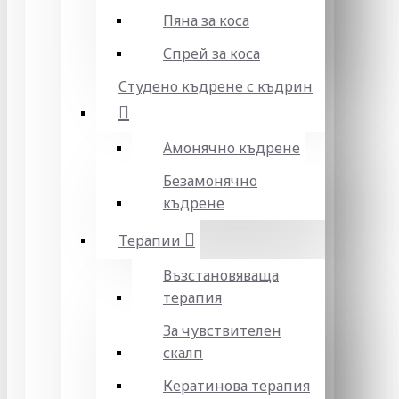
Пяна за коса
Спрей за коса
Студено къдрене с къдрин
Амонячно къдрене
Безамонячно
къдрене
Терапии
Възстановяваща
терапия
За чувствителен
скалп
Кератинова терапия