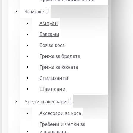
За мъже
Ампули
Балсами
Боя за коса
Грижа за брадата
Грижа за кожата
Стилизанти
Шампоани
Уреди и акесоари
Аксесоари за коса
Гребени и четки за
изсушаване