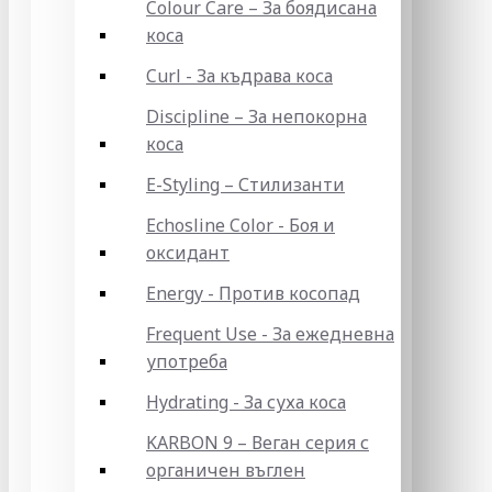
Colour Care – За боядисана
коса
Curl - За къдрава коса
Discipline – За непокорна
коса
E-Styling – Стилизанти
Echosline Color - Боя и
оксидант
Energy - Против косопад
Frequent Use - За ежедневна
употреба
Hydrating - За суха коса
KARBON 9 – Веган серия с
органичен въглен