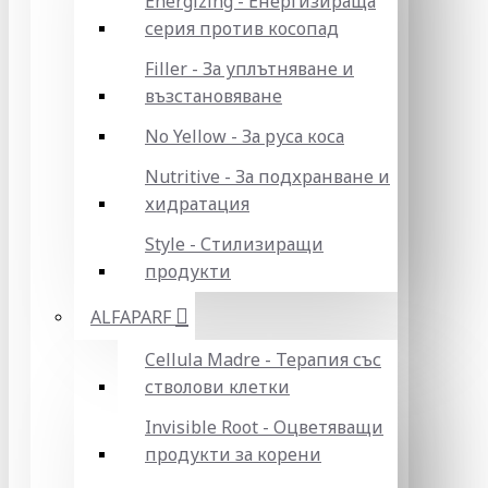
Energizing - Енергизираща
серия против косопад
Filler - За уплътняване и
възстановяване
No Yellow - За руса коса
Nutritive - За подхранване и
хидратация
Style - Стилизиращи
продукти
ALFAPARF
Cellula Madre - Терапия със
стволови клетки
Invisible Root - Оцветяващи
продукти за корени