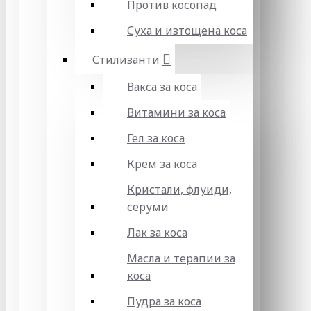
Против косопад
Суха и изтощена коса
Стилизанти
Вакса за коса
Витамини за коса
Гел за коса
Крем за коса
Кристали, флуиди,
серуми
Лак за коса
Масла и терапии за
коса
Пудра за коса