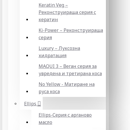
Keratin Veg –
Реконструираща серия с
кератин
Ki-Power – Реконструираща
серия
Luxury – Луксозна
хидратация
MAQUI 3 – Веган серия за
увредена и третирана коса
No Yellow - Матиране на
руса коса
Ellips
Ellips-Серия с арганово
масло