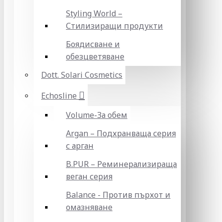
Styling World –
Стилизиращи продукти
Боядисване и
обезцветяване
Dott. Solari Cosmetics
Echosline
Volume-За обем
Argan – Подхранваща серия
с арган
B.PUR – Реминерализираща
веган серия
Balance - Против пърхот и
омазняване