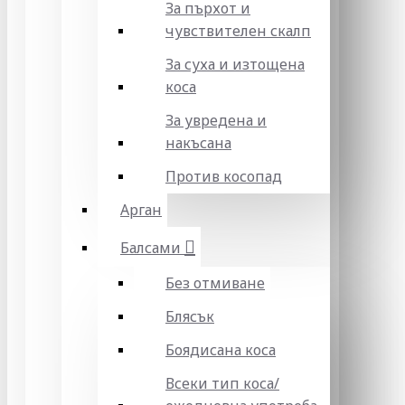
За пърхот и
чувствителен скалп
За суха и изтощена
коса
За увредена и
накъсана
Против косопад
Арган
Балсами
Без отмиване
Блясък
Боядисана коса
Всеки тип коса/