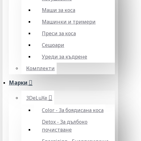
Маши за коса
Машинки и тримери
Преси за коса
Сешоари
Уреди за къдрене
Комплекти
Марки
3DeLuXe
Color - За боядисана коса
Detox - За дълбоко
почистване