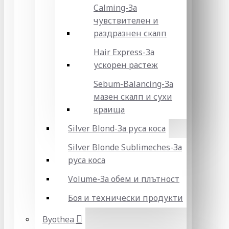
Calming-За
чувствителен и
раздразнен скалп
Hair Express-За
ускорен растеж
Sebum-Balancing-За
мазен скалп и сухи
краища
Silver Blond-За руса коса
Silver Blonde Sublіmeches-За
руса коса
Volume-За обем и плътност
Боя и технически продукти
Byothea