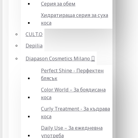
Серия за обем
Хидратираща серия за суха
коса
CULT.O
Depilia
Diapason Cosmetics Milano
Perfect Shine - Перфектен
блясък
Color World – За боядисана
коса
Curly Treatment - За къдрава
коса
Daily Use – За ежедневна
употреба