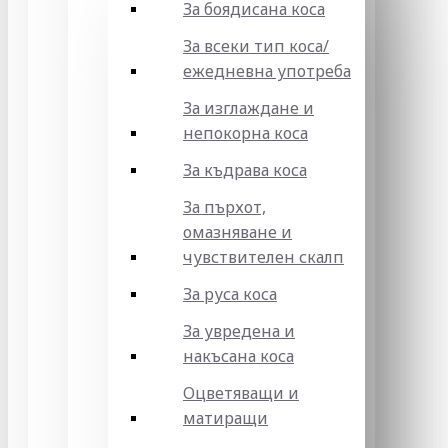
За боядисана коса
За всеки тип коса/
ежедневна употреба
За изглаждане и
непокорна коса
За къдрава коса
За пърхот,
омазняване и
чувствителен скалп
За руса коса
За увредена и
накъсана коса
Оцветяващи и
матиращи