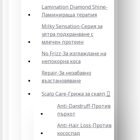
Lamination Diamond Shine-
Ламинираща терапия
Milky Sensation-Серия за
ултра подхранване с
млечен протеин
No Frizz-За изглаждане на
непокорна коса
Repair-За незабавно
възстановяване
Scalp Care-Грижа за скалп
Anti-Dandruff-Против
пърхот
Anti-Hair Loss-Против
кососпад