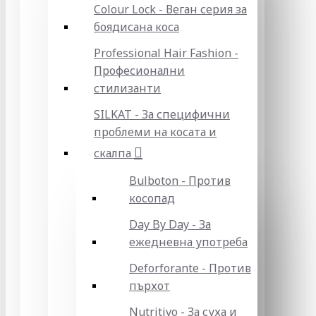
Colour Lock - Веган серия за
боядисана коса
Professional Hair Fashion -
Професионални
стилизанти
SILKAT - За специфични
проблеми на косата и
скалпа
Bulboton - Против
косопад
Day By Day - За
ежедневна употреба
Deforforante - Против
пърхот
Nutritivo - За суха и