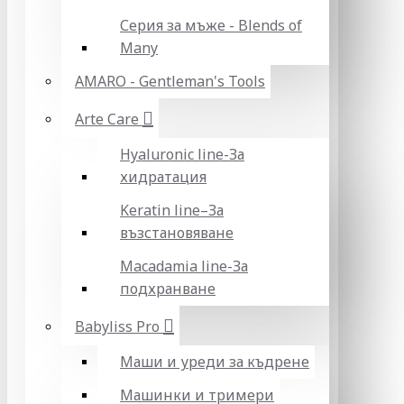
Серия за мъже - Blends of
Many
AMARO - Gentleman's Tools
Arte Care
Hyaluronic line-За
хидратация
Keratin line–За
възстановяване
Macadamia line-За
подхранване
Babyliss Pro
Маши и уреди за къдрене
Машинки и тримери