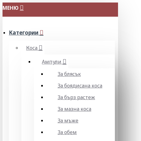
МЕНЮ
Категории
Коса
Ампули
За блясък
За боядисана коса
За бърз растеж
За мазна коса
За мъже
За обем