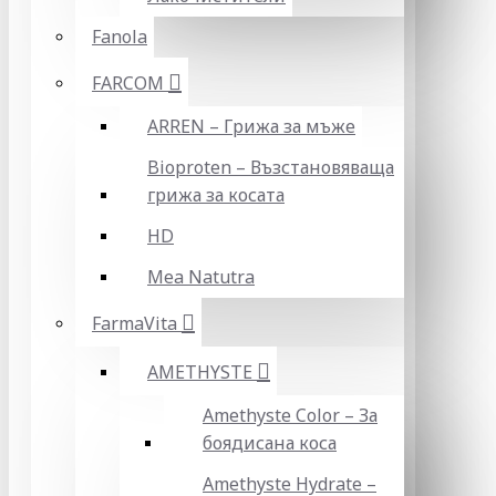
Fanola
FARCOM
ARREN – Грижа за мъже
Bioproten – Възстановяваща
грижа за косата
HD
Mea Natutra
FarmaVita
AMETHYSTE
Amethyste Color – За
боядисана коса
Amethyste Hydrate –