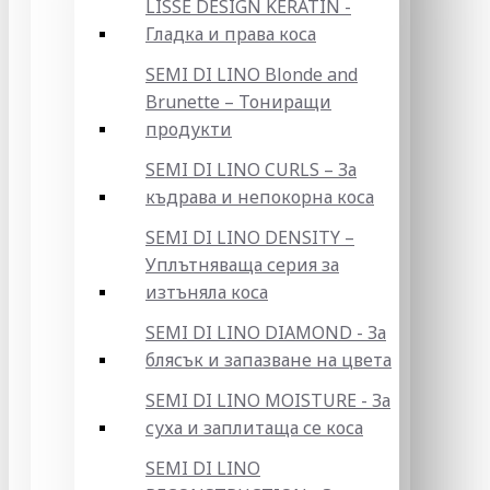
LISSE DESIGN KERATIN -
Гладка и права коса
SEMI DI LINO Blonde and
Brunette – Тониращи
продукти
SEMI DI LINO CURLS – За
къдрава и непокорна коса
SEMI DI LINO DENSITY –
Уплътняваща серия за
изтъняла коса
SEMI DI LINO DIAMOND - За
блясък и запазване на цвета
SEMI DI LINO MOISTURE - За
суха и заплитаща се коса
SEMI DI LINO