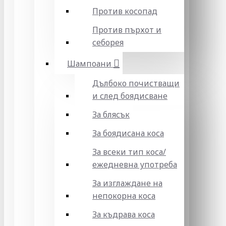
Против косопад
Против пърхот и
себорея
Шампоани
Дълбоко почистващи
и след боядисване
За блясък
За боядисана коса
За всеки тип коса/
ежедневна употреба
За изглаждане на
непокорна коса
За къдрава коса