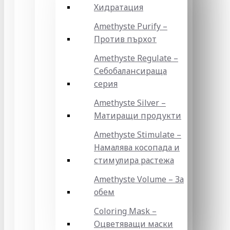
Хидратация
Amethyste Purify –
Против пърхот
Amethyste Regulate –
Себобалансираща
серия
Amethyste Silver –
Матиращи продукти
Amethyste Stimulate –
Намалява косопада и
стимулира растежа
Amethyste Volume – За
обем
Coloring Mask –
Оцветяващи маски