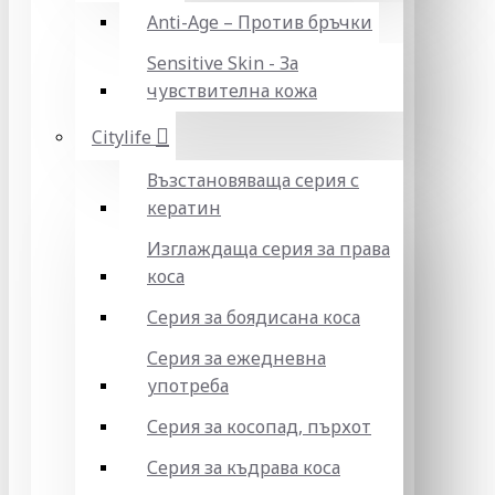
Anti-Age – Против бръчки
Sensitive Skin - За
чувствителна кожа
Citylife
Възстановяваща серия с
кератин
Изглаждаща серия за права
коса
Серия за боядисана коса
Серия за ежедневна
употреба
Серия за косопад, пърхот
Серия за къдрава коса