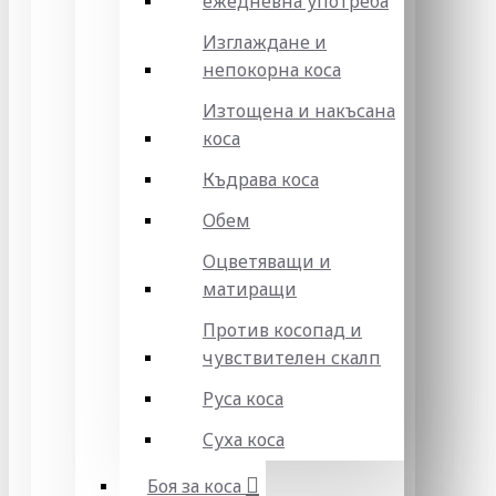
ежедневна употреба
Изглаждане и
непокорна коса
Изтощена и накъсана
коса
Къдрава коса
Обем
Оцветяващи и
матиращи
Против косопад и
чувствителен скалп
Руса коса
Суха коса
Боя за коса