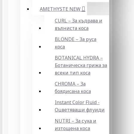
AMETHYSTE NEW
CURL – За къдрава и
вълниста коса
BLONDE – За руса
коса
BOTANICAL HYDRA –
Ботаническа грижа за
всеки тип коса
CHROMA – За
боядисана коса
Instant Color Fluid -
Оцветяващи флуиди
NUTRI – За суха и
изтощена коса