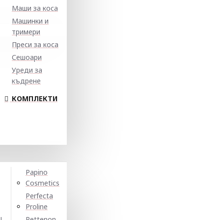
Маши за коса
Машинки и
тримери
Преси за коса
Сешоари
Уреди за
къдрене
КОМПЛЕКТИ
Papino
Cosmetics
Perfecta
Proline
N
Pettenon