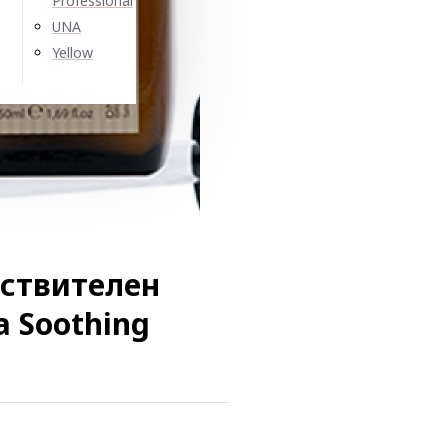
Professional
UNA
Yellow
вствителен
a Soothing