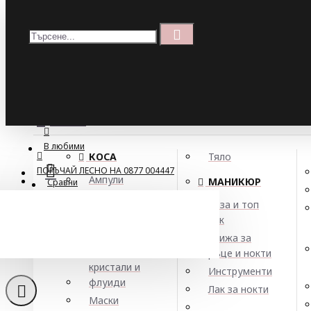
Меню
Кошница
Menu
ПОРЪЧАЙ ЛЕСНО НА 0877 004447
МЕНЮ
В любими
КОСА
Тяло
ПОРЪЧАЙ ЛЕСНО НА 0877 004447
Ампули
МАНИКЮР
Сравни
Арган
База и топ
Балсами
лак
Успокояв
Боя за коса
Грижа за
Елексири,
ръце и нокти
кристали и
Инструменти
флуиди
Лак за нокти
Маски