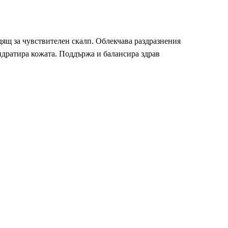
одящ за чувствителен скалп. Облекчава раздразнения
хидратира кожата. Поддържа и балансира здрав