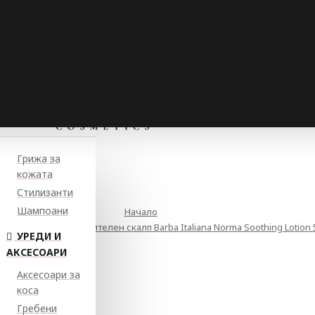
Грижа за
кожата
Стилизанти
Шампоани
Начало
ащ лосион за чувствителен скалп Barba Italiana Norma Soothing Lotion 
УРЕДИ И
АКСЕСОАРИ
Аксесоари за
коса
Гребени