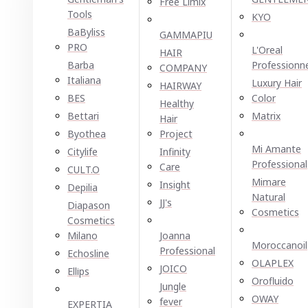
Free Limix
Tools
KYO
BaByliss
GAMMAPIU
PRO
L'Oreal
HAIR
Barba
Professionn
COMPANY
Italiana
Luxury Hair
HAIRWAY
BES
Color
Healthy
Bettari
Matrix
Hair
Byothea
Project
Mi Amante
Citylife
Infinity
Professional
Care
CULT.O
Mimare
Insight
Depilia
Natural
JJ's
Diapason
Cosmetics
Cosmetics
Milano
Joanna
Moroccanoil
Professional
Echosline
OLAPLEX
JOICO
Ellірѕ
Orofluido
Jungle
OWAY
fever
EXPERTIA