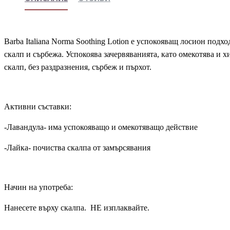
Barba Italiana Norma Soothing Lotion е успокояващ лосион подх
скалп и сърбежа. Успокоява зачервяванията, като омекотява и 
скалп, без раздразнения, сърбеж и пърхот.
Активни съставки:
-Лавандула- има успокояващо и омекотяващо действие
-Лайка- почиства скалпа от замърсявания
Начин на употреба:
Нанесете върху скалпа. НЕ изплаквайте.