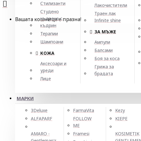
Стилизанти
Лакочистители
Студено
Траен лак
къдрене с
Вашата кошница е празна!
Infinite shine
къдрин
ЗА МЪЖЕ
Терапии
Шампоани
Ампули
Балсами
КОЖА
Боя за коса
Аксесоари и
Грижа за
уреди
брадата
Лице
МАРКИ
3Deluxe
FarmaVita
Kezy
ALFAPARF
FOLLOW
KIEPE
ME
AMARO -
Framesi
KOSIMETIK
Gentleman's
GENTLEME