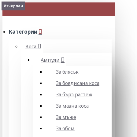
Изчерпан
Изчерпан
Изчерпан
МЕНЮ
Категории
Коса
Ампули
За блясък
За боядисана коса
За бърз растеж
За мазна коса
За мъже
За обем