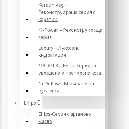
Keratin Veg –
Реконструираща серия с
кератин
Ki-Power – Реконструираща
серия
Luxury – Луксозна
хидратация
MAQUI 3 – Веган серия за
увредена и третирана коса
No Yellow - Матиране на
руса коса
Ellips
Ellips-Серия с арганово
масло