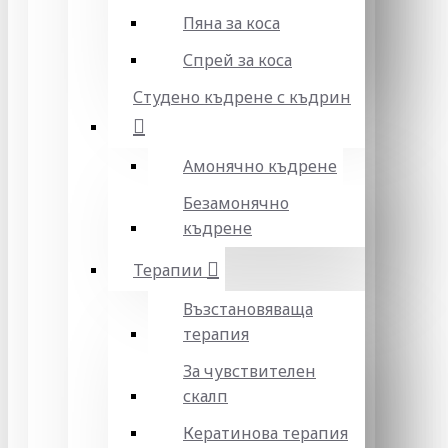
Пяна за коса
Спрей за коса
Студено къдрене с къдрин
Амонячно къдрене
Безамонячно
къдрене
Терапии
Възстановяваща
терапия
За чувствителен
скалп
Кератинова терапия