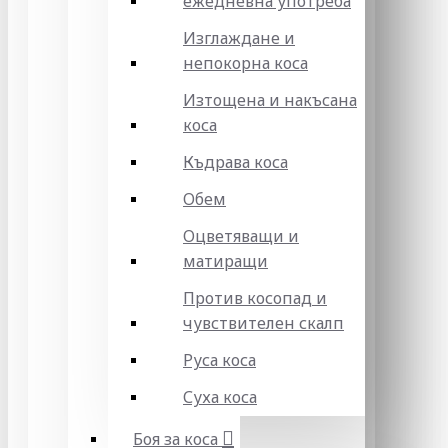
ежедневна употреба
Изглаждане и
непокорна коса
Изтощена и накъсана
коса
Къдрава коса
Обем
Оцветяващи и
матиращи
Против косопад и
чувствителен скалп
Руса коса
Суха коса
Боя за коса