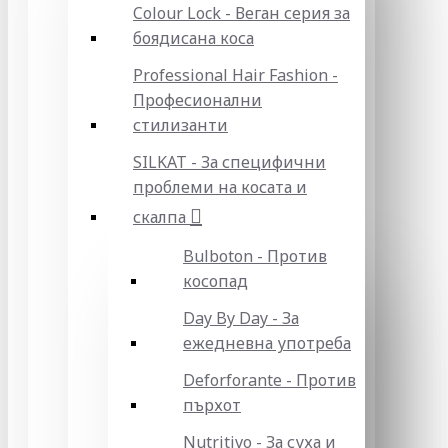
Colour Lock - Веган серия за
боядисана коса
Professional Hair Fashion -
Професионални
стилизанти
SILKAT - За специфични
проблеми на косата и
скалпа
Bulboton - Против
косопад
Day By Day - За
ежедневна употреба
Deforforante - Против
пърхот
Nutritivo - За суха и