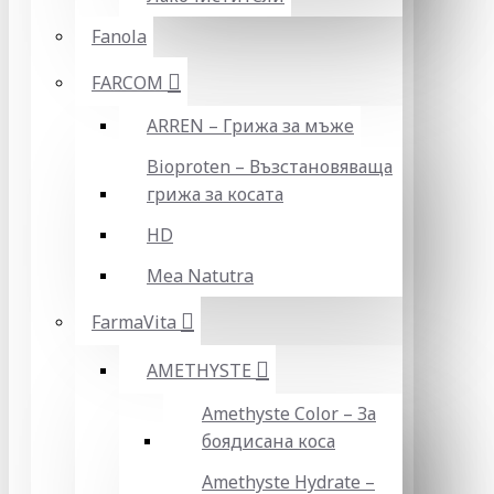
Fanola
FARCOM
ARREN – Грижа за мъже
Bioproten – Възстановяваща
грижа за косата
HD
Mea Natutra
FarmaVita
AMETHYSTE
Amethyste Color – За
боядисана коса
Amethyste Hydrate –