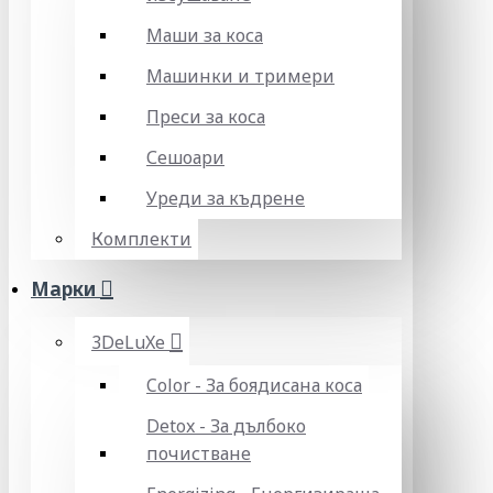
Маши за коса
Машинки и тримери
Преси за коса
Сешоари
Уреди за къдрене
Комплекти
Марки
3DeLuXe
Color - За боядисана коса
Detox - За дълбоко
почистване