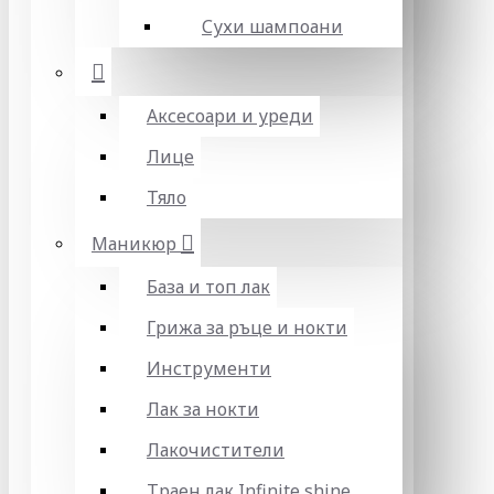
Сухи шампоани
Аксесоари и уреди
Лице
Тяло
Маникюр
База и топ лак
Грижа за ръце и нокти
Инструменти
Лак за нокти
Лакочистители
Траен лак Infinite shine