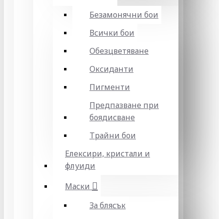
Безамонячни бои
Всички бои
Обезцветяване
Оксиданти
Пигменти
Предпазване при
боядисване
Трайни бои
Елексири, кристали и
флуиди
Маски
За блясък