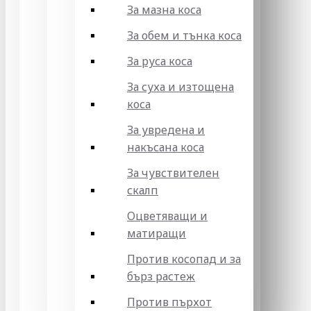
За мазна коса
За обем и тънка коса
За руса коса
За суха и изтощена
коса
За увредена и
накъсана коса
За чувствителен
скалп
Оцветяващи и
матиращи
Против косопад и за
бърз растеж
Против пърхот