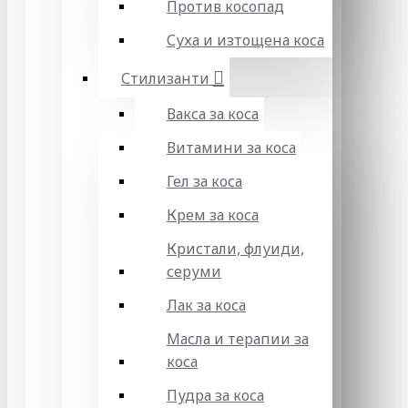
Против косопад
Суха и изтощена коса
Стилизанти
Вакса за коса
Витамини за коса
Гел за коса
Крем за коса
Кристали, флуиди,
серуми
Лак за коса
Масла и терапии за
коса
Пудра за коса