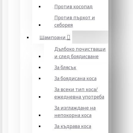
Против косопад
Против пърхот и
себорея
Шампоани
Дълбоко почистващи
и след боядисване
За блясък
За боядисана коса
За всеки тип коса/
ежедневна употреба
За изглаждане на
непокорна коса
За къдрава коса