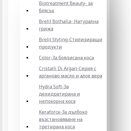
Biotreatment Beauty- за
блясък
Brelil Bothalia- Натурална
грижа
Brelil Styling-Стилизиращи
продукти
Color-За боядисана коса
Cristalli Di Argan-Серия с
арганово масло и алое вера
Hydra Soft-За
дехидратирана и
непокорна коса
Keraforce-За дълбоко
възстановяване на
третирана коса