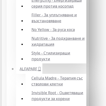
Energizing - Енергизираща
серия против косопад
Filler - За уплътняване и
възстановяване
No Yellow - За руса коса
Nutritive - За подхранване и
хидратация
Style - Стилизиращи
продукти
ALFAPARF
Cellula Madre - Терапия със
стволови клетки
Invisible Root - Оцветяващи
продукти за корени