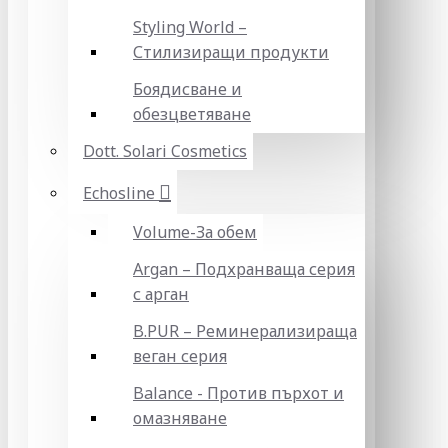
Styling World –
Стилизиращи продукти
Боядисване и
обезцветяване
Dott. Solari Cosmetics
Echosline
Volume-За обем
Argan – Подхранваща серия
с арган
B.PUR – Реминерализираща
веган серия
Balance - Против пърхот и
омазняване