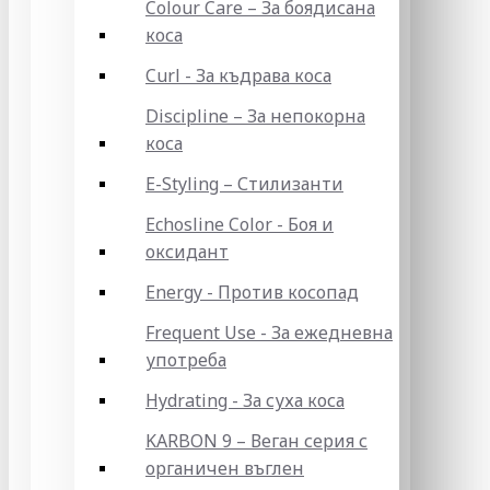
Colour Care – За боядисана
коса
Curl - За къдрава коса
Discipline – За непокорна
коса
E-Styling – Стилизанти
Echosline Color - Боя и
оксидант
Energy - Против косопад
Frequent Use - За ежедневна
употреба
Hydrating - За суха коса
KARBON 9 – Веган серия с
органичен въглен