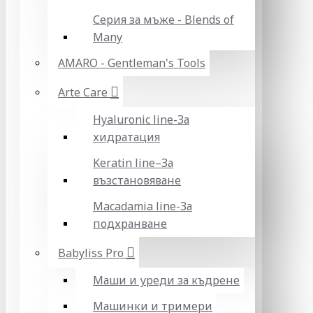
Серия за мъже - Blends of
Many
AMARO - Gentleman's Tools
Arte Care
Hyaluronic line-За
хидратация
Keratin line–За
възстановяване
Macadamia line-За
подхранване
Babyliss Pro
Маши и уреди за къдрене
Машинки и тримери