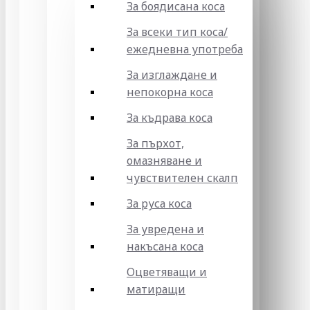
За боядисана коса
За всеки тип коса/
ежедневна употреба
За изглаждане и
непокорна коса
За къдрава коса
За пърхот,
омазняване и
чувствителен скалп
За руса коса
За увредена и
накъсана коса
Оцветяващи и
матиращи