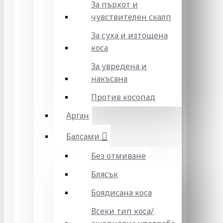
За пърхот и
чувствителен скалп
За суха и изтощена
коса
За увредена и
накъсана
Против косопад
Арган
Балсами
Без отмиване
Блясък
Боядисана коса
Всеки тип коса/