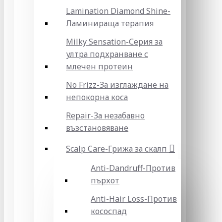
Lamination Diamond Shine-
Ламинираща терапия
Milky Sensation-Серия за
ултра подхранване с
млечен протеин
No Frizz-За изглаждане на
непокорна коса
Repair-За незабавно
възстановяване
Scalp Care-Грижа за скалп
Anti-Dandruff-Против
пърхот
Anti-Hair Loss-Против
кососпад