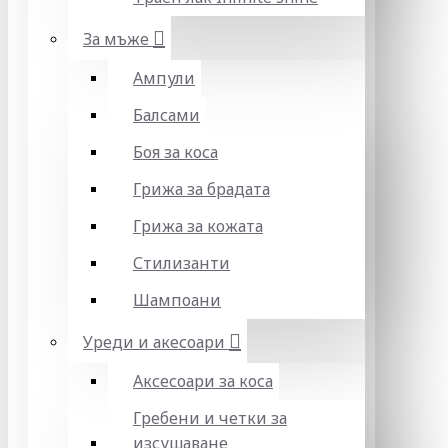
За мъже
Ампули
Балсами
Боя за коса
Грижа за брадата
Грижа за кожата
Стилизанти
Шампоани
Уреди и акесоари
Аксесоари за коса
Гребени и четки за
изсушаване