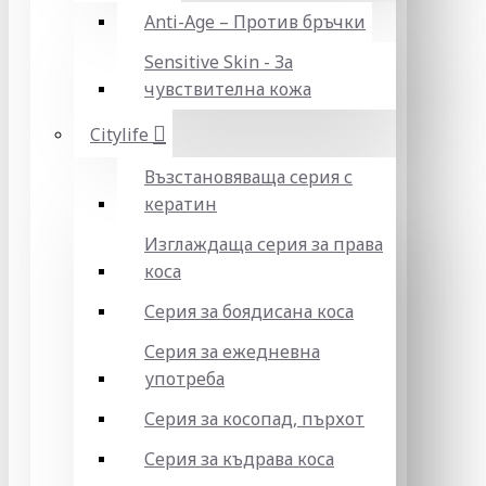
Anti-Age – Против бръчки
Sensitive Skin - За
чувствителна кожа
Citylife
Възстановяваща серия с
кератин
Изглаждаща серия за права
коса
Серия за боядисана коса
Серия за ежедневна
употреба
Серия за косопад, пърхот
Серия за къдрава коса