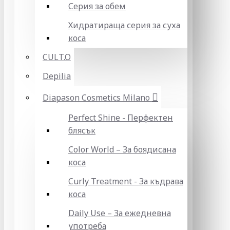
Серия за обем
Хидратираща серия за суха
коса
CULT.O
Depilia
Diapason Cosmetics Milano
Perfect Shine - Перфектен
блясък
Color World – За боядисана
коса
Curly Treatment - За къдрава
коса
Daily Use – За ежедневна
употреба