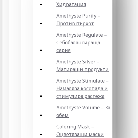
Хидратация
Amethyste Purify –
Против пърхот
Amethyste Regulate –
Себобалансираща
серия
Amethyste Silver –
Матиращи продукти
Amethyste Stimulate –
Намалява косопада и
стимулира растежа
Amethyste Volume – За
обем
Coloring Mask –
Оцветяващи маски