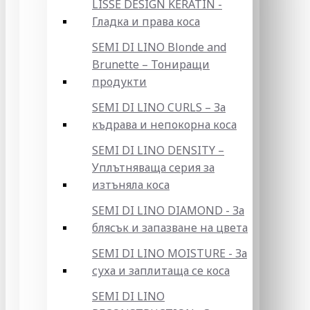
LISSE DESIGN KERATIN -
Гладка и права коса
SEMI DI LINO Blonde and
Brunette – Тониращи
продукти
SEMI DI LINO CURLS – За
къдрава и непокорна коса
SEMI DI LINO DENSITY –
Уплътняваща серия за
изтъняла коса
SEMI DI LINO DIAMOND - За
блясък и запазване на цвета
SEMI DI LINO MOISTURE - За
суха и заплитаща се коса
SEMI DI LINO