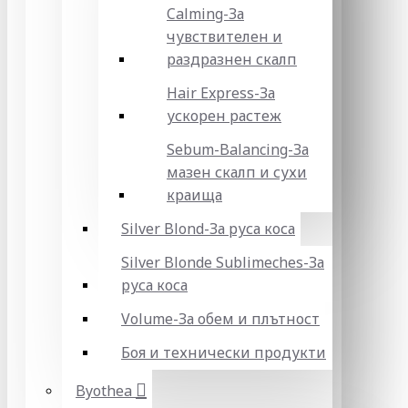
Calming-За
чувствителен и
раздразнен скалп
Hair Express-За
ускорен растеж
Sebum-Balancing-За
мазен скалп и сухи
краища
Silver Blond-За руса коса
Silver Blonde Sublіmeches-За
руса коса
Volume-За обем и плътност
Боя и технически продукти
Byothea