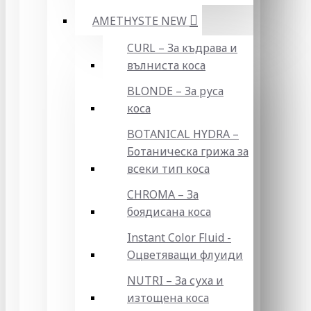
AMETHYSTE NEW
CURL – За къдрава и
вълниста коса
BLONDE – За руса
коса
BOTANICAL HYDRA –
Ботаническа грижа за
всеки тип коса
CHROMA – За
боядисана коса
Instant Color Fluid -
Оцветяващи флуиди
NUTRI – За суха и
изтощена коса