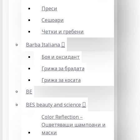
Преси
Сешоари
Четки и гребени
Barba Italiana
Боя и оксидант
Грижа за брадата
Грижа за косата
BE
BES beauty and science
Color Reflection –
Оцветяващи шампоани и
маски