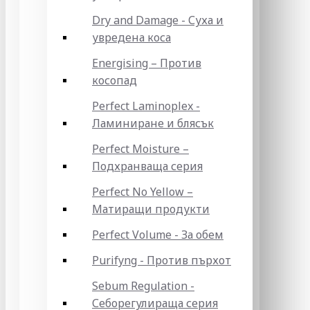
Dry and Damage - Суха и
увредена коса
Energising – Против
косопад
Perfect Laminoplex -
Ламиниране и блясък
Perfect Moisture –
Подхранваща серия
Perfect No Yellow –
Матиращи продукти
Perfect Volume - За обем
Purifyng - Против пърхот
Sebum Regulation -
Себорегулираща серия