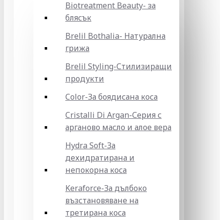
Biotreatment Beauty- за
блясък
Brelil Bothalia- Натурална
грижа
Brelil Styling-Стилизиращи
продукти
Color-За боядисана коса
Cristalli Di Argan-Серия с
арганово масло и алое вера
Hydra Soft-За
дехидратирана и
непокорна коса
Keraforce-За дълбоко
възстановяване на
третирана коса