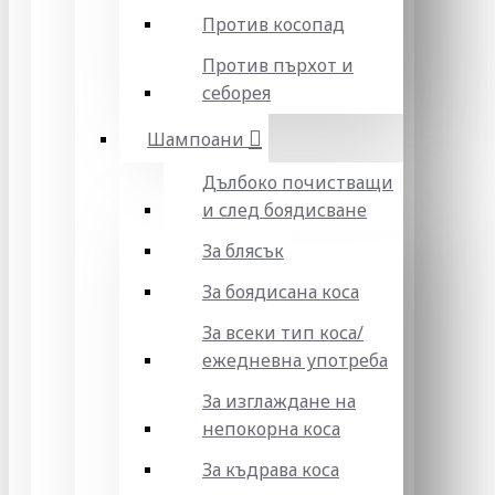
Против косопад
Против пърхот и
себорея
Шампоани
Дълбоко почистващи
и след боядисване
За блясък
За боядисана коса
За всеки тип коса/
ежедневна употреба
За изглаждане на
непокорна коса
За къдрава коса