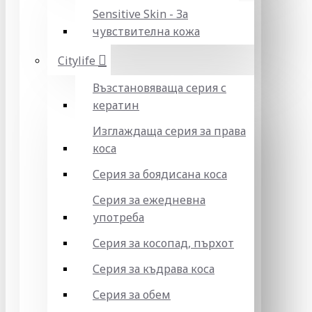
Sensitive Skin - За
чувствителна кожа
Citylife
Възстановяваща серия с
кератин
Изглаждаща серия за права
коса
Серия за боядисана коса
Серия за ежедневна
употреба
Серия за косопад, пърхот
Серия за къдрава коса
Серия за обем