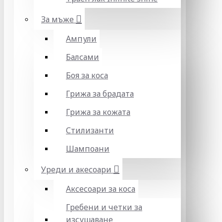
За мъже
Ампули
Балсами
Боя за коса
Грижа за брадата
Грижа за кожата
Стилизанти
Шампоани
Уреди и акесоари
Аксесоари за коса
Гребени и четки за
изсушаване