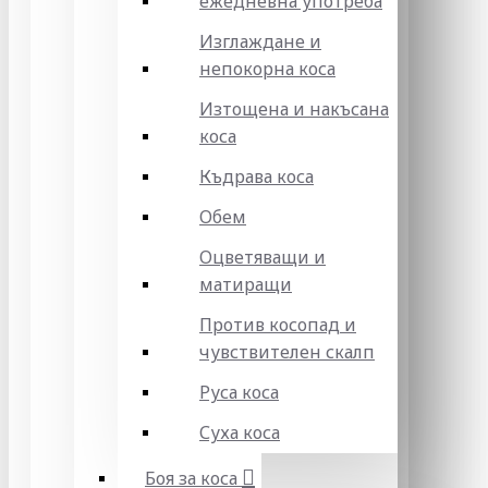
ежедневна употреба
Изглаждане и
непокорна коса
Изтощена и накъсана
коса
Къдрава коса
Обем
Оцветяващи и
матиращи
Против косопад и
чувствителен скалп
Руса коса
Суха коса
Боя за коса