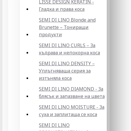
LISSE DESIGN KERATIN -
Гладка и права коса
SEMI DI LINO Blonde and
Brunette – Тониращи
продукти
SEMI DI LINO CURLS – За
къдрава и непокорна коса
SEMI DI LINO DENSITY –
Уплътняваща серия за
изтъняла коса
SEMI DI LINO DIAMOND - За
блясък и запазване на цвета
SEMI DI LINO MOISTURE - За
суха и заплитаща се коса
SEMI DI LINO