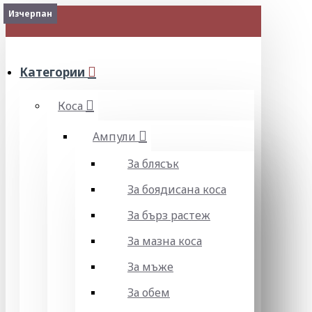
Изчерпан
Изчерпан
Изчерпан
МЕНЮ
Категории
Коса
Ампули
За блясък
За боядисана коса
За бърз растеж
За мазна коса
За мъже
За обем