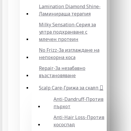
Lamination Diamond Shine-
Ламинираща терапия
Milky Sensation-Серия за
ултра подхранване с
млечен протеин
No Frizz-За изглаждане на
непокорна коса
Repair-За незабавно
възстановяване
Scalp Care-Грижа за скалп
Anti-Dandruff-Против
пърхот
Anti-Hair Loss-Против
кососпад