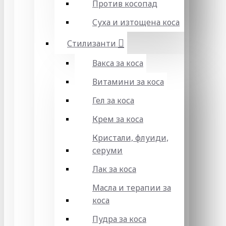
Против косопад
Суха и изтощена коса
Стилизанти
Вакса за коса
Витамини за коса
Гел за коса
Крем за коса
Кристали, флуиди,
серуми
Лак за коса
Масла и терапии за
коса
Пудра за коса