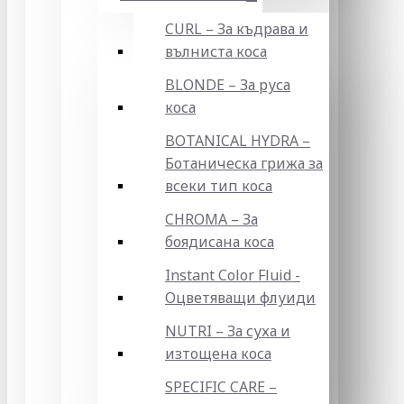
CURL – За къдрава и
вълниста коса
BLONDE – За руса
коса
BOTANICAL HYDRA –
Ботаническа грижа за
всеки тип коса
CHROMA – За
боядисана коса
Instant Color Fluid -
Оцветяващи флуиди
NUTRI – За суха и
изтощена коса
SPECIFIC CARE –