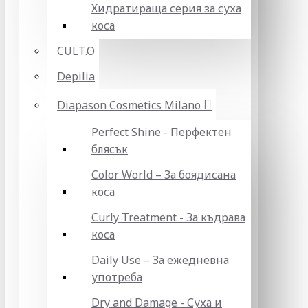
Хидратираща серия за суха
коса
CULT.O
Depilia
Diapason Cosmetics Milano
Perfect Shine - Перфектен
блясък
Color World – За боядисана
коса
Curly Treatment - За къдрава
коса
Daily Use – За ежедневна
употреба
Dry and Damage - Суха и