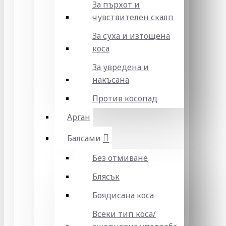
За пърхот и
чувствителен скалп
За суха и изтощена
коса
За увредена и
накъсана
Против косопад
Арган
Балсами
Без отмиване
Блясък
Боядисана коса
Всеки тип коса/