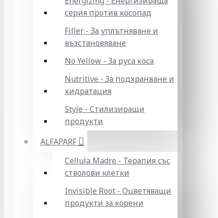
Energizing - Енергизираща
серия против косопад
Filler - За уплътняване и
възстановяване
No Yellow - За руса коса
Nutritive - За подхранване и
хидратация
Style - Стилизиращи
продукти
ALFAPARF
Cellula Madre - Терапия със
стволови клетки
Invisible Root - Оцветяващи
продукти за корени