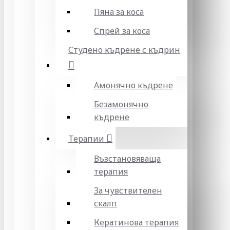
Пяна за коса
Спрей за коса
Студено къдрене с къдрин
Амонячно къдрене
Безамонячно
къдрене
Терапии
Възстановяваща
терапия
За чувствителен
скалп
Кератинова терапия