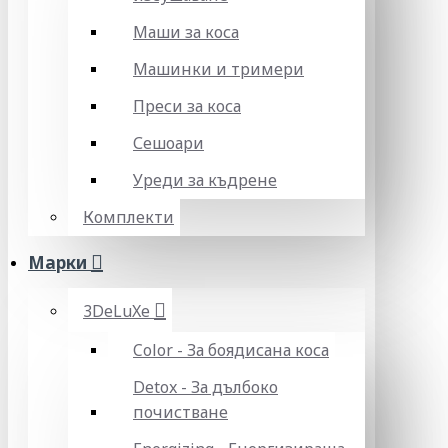
Маши за коса
Машинки и тримери
Преси за коса
Сешоари
Уреди за къдрене
Комплекти
Марки
3DeLuXe
Color - За боядисана коса
Detox - За дълбоко
почистване