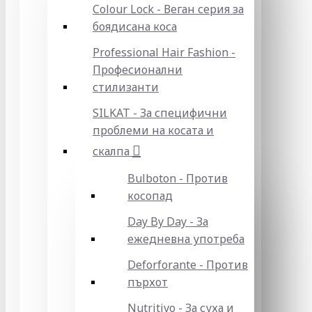
Colour Lock - Веган серия за
боядисана коса
Professional Hair Fashion -
Професионални
стилизанти
SILKAT - За специфични
проблеми на косата и
скалпа
Bulboton - Против
косопад
Day By Day - За
ежедневна употреба
Deforforante - Против
пърхот
Nutritivo - За суха и