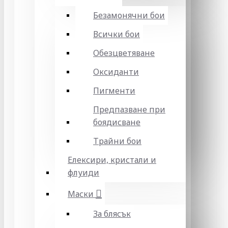
Безамонячни бои
Всички бои
Обезцветяване
Оксиданти
Пигменти
Предпазване при
боядисване
Трайни бои
Елексири, кристали и
флуиди
Маски
За блясък