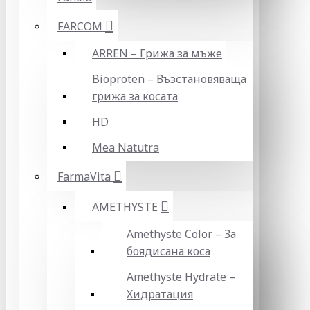
FARCOM
ARREN – Грижа за мъже
Bioproten – Възстановяваща
грижа за косата
HD
Mea Natutra
FarmaVita
AMETHYSTE
Amethyste Color – За
боядисана коса
Amethyste Hydrate –
Хидратация