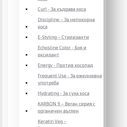
Curl - За къдрава коса
Discipline – За непокорна
коса
E-Styling – Стилизанти
Echosline Color - Боя и
оксидант
Energy - Против косопад
Frequent Use - За ежедневна
употреба
Hydrating - За суха коса
KARBON 9 – Веган серия с
органичен въглен
Keratin Veg –