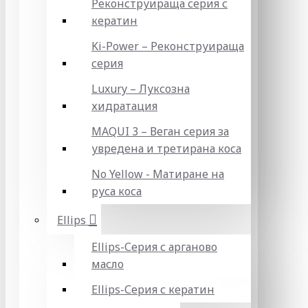
Реконструираща серия с
кератин
Ki-Power – Реконструираща
серия
Luxury – Луксозна
хидратация
MAQUI 3 – Веган серия за
увредена и третирана коса
No Yellow - Матиране на
руса коса
Ellips
Ellips-Серия с арганово
масло
Ellips-Серия с кератин