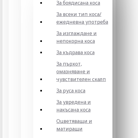
За боядисана коса
За всеки тип коса/
ежедневна употреба
За изглаждане и
непокорна коса
За къдрава коса
За пърхот,
омазняване и
чувствителен скалп
За руса коса
За увредена и
накъсана коса
Оцветяващи и
матиращи