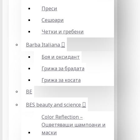
Преси
Сешоари
Четки и гребени
Barba Italiana
Боя и оксидант
Грижа за брадата
Грижа за косата
BE
BES beauty and science
Color Reflection –
Оцветяващи шампоани и
маски