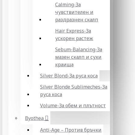
Calming-За
чувствителен и
раздразнен скалп
Hair Express-За
ускорен растеж
Sebum-Balancing-За
мазен скалп и сухи
краища
Silver Blond-За руса коса
Silver Blonde Sublіmeches-За
руса коса
Volume-За обем и плътност
Byothea
Anti-Age – Против бръчки