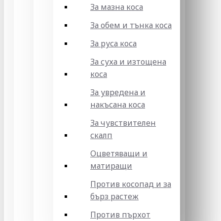
За мазна коса
За обем и тънка коса
За руса коса
За суха и изтощена
коса
За увредена и
накъсана коса
За чувствителен
скалп
Оцветяващи и
матиращи
Против косопад и за
бърз растеж
Против пърхот