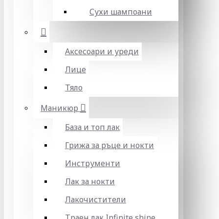
Сухи шампоани
Аксесоари и уреди
Лице
Тяло
Маникюр
База и топ лак
Грижа за ръце и нокти
Инструменти
Лак за нокти
Лакочистители
Траен лак Infinite shine