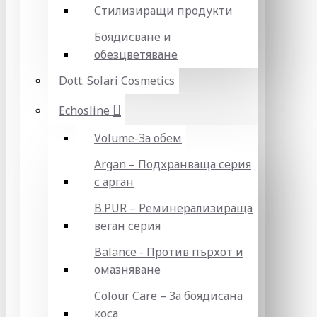
Стилизиращи продукти
Боядисване и
обезцветяване
Dott. Solari Cosmetics
Echosline
Volume-За обем
Argan – Подхранваща серия
с арган
B.PUR – Реминерализираща
веган серия
Balance - Против пърхот и
омазняване
Colour Care – За боядисана
коса