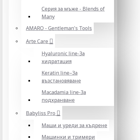
Серия за мъже - Blends of
Many
AMARO - Gentleman's Tools
Arte Care
Hyaluronic line-За
хидратация
Keratin line–За
възстановяване
Macadamia line-За
подхранване
Babyliss Pro
Маши и уреди за къдрене
Машинки и тримери