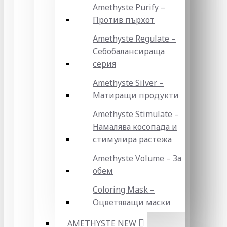
Amethyste Purify –
Против пърхот
Amethyste Regulate –
Себобалансираща
серия
Amethyste Silver –
Матиращи продукти
Amethyste Stimulate –
Намалява косопада и
стимулира растежа
Amethyste Volume – За
обем
Coloring Mask –
Оцветяващи маски
AMETHYSTE NEW