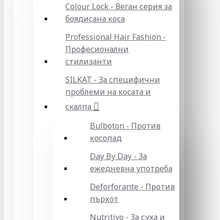
Colour Lock - Веган серия за
боядисана коса
Professional Hair Fashion -
Професионални
стилизанти
SILKAT - За специфични
проблеми на косата и
скалпа
Bulboton - Против
косопад
Day By Day - За
ежедневна употреба
Deforforante - Против
пърхот
Nutritivo - За суха и