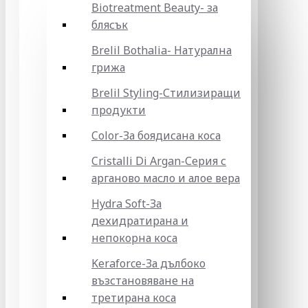
Biotreatment Beauty- за
блясък
Brelil Bothalia- Натурална
грижа
Brelil Styling-Стилизиращи
продукти
Color-За боядисана коса
Cristalli Di Argan-Серия с
арганово масло и алое вера
Hydra Soft-За
дехидратирана и
непокорна коса
Keraforce-За дълбоко
възстановяване на
третирана коса