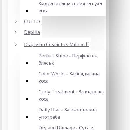
Хидратираща серия за суха
коса
CULT.O
Depilia
Diapason Cosmetics Milano
Perfect Shine - Перфектен
блясък
Color World – За боядисана
коса
Curly Treatment - За къдрава
коса
Daily Use – За ежедневна
употреба
Dry and Damage - Суха и