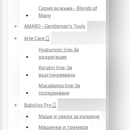
Серия за мъже - Blends of
Many
AMARO - Gentleman's Tools
Arte Care
Hyaluronic line-За
хидратация
Keratin line–За
възстановяване
Macadamia line-За
подхранване
Babyliss Pro
Маши и уреди за къдрене
Машинки и тримери