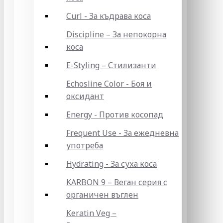
Curl - За къдрава коса
Discipline – За непокорна
коса
E-Styling – Стилизанти
Echosline Color - Боя и
оксидант
Energy - Против косопад
Frequent Use - За ежедневна
употреба
Hydrating - За суха коса
KARBON 9 – Веган серия с
органичен въглен
Keratin Veg –