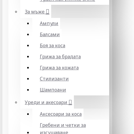
За мъже
Ампули
Балсами
Боя за коса
Грижа за брадата
Грижа за кожата
Стилизанти
Шампоани
Уреди и акесоари
Аксесоари за коса
Гребени и четки за
изсушаване