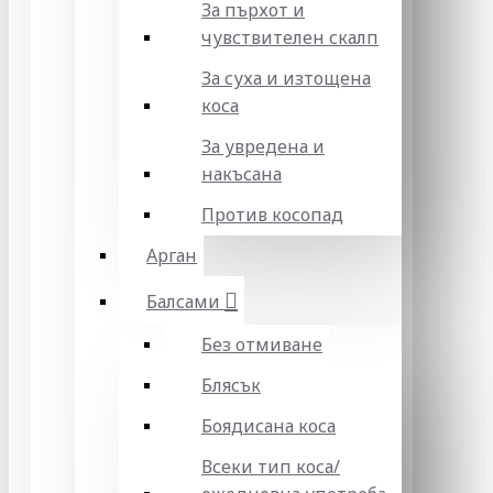
За пърхот и
чувствителен скалп
За суха и изтощена
коса
За увредена и
накъсана
Против косопад
Арган
Балсами
Без отмиване
Блясък
Боядисана коса
Всеки тип коса/