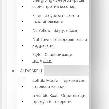
Energizing - Енергизираща
серия против косопад
Filler - За уплътняване и
възстановяване
No Yellow - За руса коса
Nutritive - За подхранване и
хидратация
Style - Стилизиращи
продукти
ALFAPARF
Cellula Madre - Терапия със
стволови клетки
Invisible Root - Оцветяващи
продукти за корени