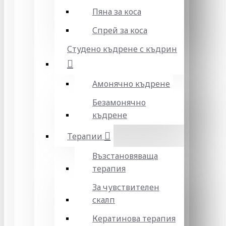
Пяна за коса
Спрей за коса
Студено къдрене с къдрин
Амонячно къдрене
Безамонячно
къдрене
Терапии
Възстановяваща
терапия
За чувствителен
скалп
Кератинова терапия