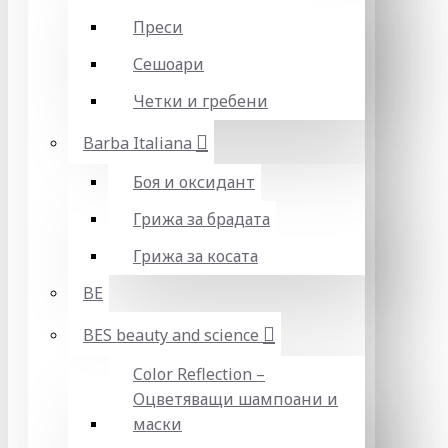
Преси
Сешоари
Четки и гребени
Barba Italiana
Боя и оксидант
Грижа за брадата
Грижа за косата
BE
BES beauty and science
Color Reflection –
Оцветяващи шампоани и
маски