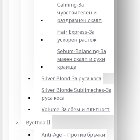
Calming-За
чувствителен и
раздразнен скалп
Hair Express-За
ускорен растеж
Sebum-Balancing-За
мазен скалп и сухи
краища
Silver Blond-За руса коса
Silver Blonde Sublіmeches-За
руса коса
Volume-За обем и плътност
Byothea
Anti-Age – Против бръчки