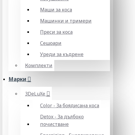
Маши за коса
Машинки и тримери
Преси за коса
Сешоари
Уреди за къдрене
Комплекти
Марки
3DeLuXe
Color - За боядисана коса
Detox - За дълбоко
почистване