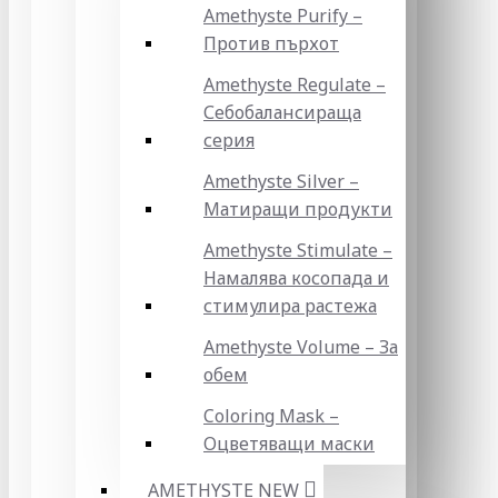
Amethyste Purify –
Против пърхот
Amethyste Regulate –
Себобалансираща
серия
Amethyste Silver –
Матиращи продукти
Amethyste Stimulate –
Намалява косопада и
стимулира растежа
Amethyste Volume – За
обем
Coloring Mask –
Оцветяващи маски
AMETHYSTE NEW