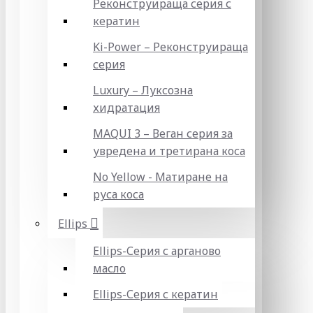
Реконструираща серия с
кератин
Ki-Power – Реконструираща
серия
Luxury – Луксозна
хидратация
MAQUI 3 – Веган серия за
увредена и третирана коса
No Yellow - Матиране на
руса коса
Ellips
Ellips-Серия с арганово
масло
Ellips-Серия с кератин