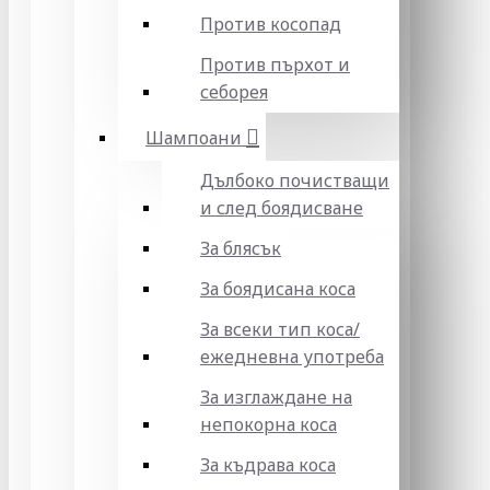
Против косопад
Против пърхот и
себорея
Шампоани
Дълбоко почистващи
и след боядисване
За блясък
За боядисана коса
За всеки тип коса/
ежедневна употреба
За изглаждане на
непокорна коса
За къдрава коса