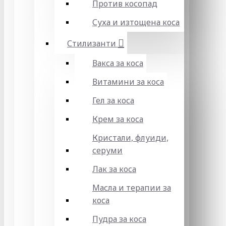
Против косопад
Суха и изтощена коса
Стилизанти
Вакса за коса
Витамини за коса
Гел за коса
Крем за коса
Кристали, флуиди,
серуми
Лак за коса
Масла и терапии за
коса
Пудра за коса