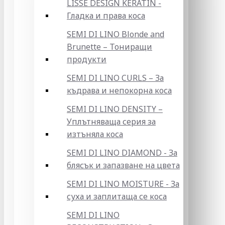
LISSE DESIGN KERATIN -
Гладка и права коса
SEMI DI LINO Blonde and
Brunette – Тониращи
продукти
SEMI DI LINO CURLS – За
къдрава и непокорна коса
SEMI DI LINO DENSITY –
Уплътняваща серия за
изтъняла коса
SEMI DI LINO DIAMOND - За
блясък и запазване на цвета
SEMI DI LINO MOISTURE - За
суха и заплитаща се коса
SEMI DI LINO