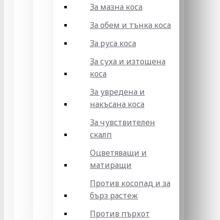
За мазна коса
За обем и тънка коса
За руса коса
За суха и изтощена
коса
За увредена и
накъсана коса
За чувствителен
скалп
Оцветяващи и
матиращи
Против косопад и за
бърз растеж
Против пърхот