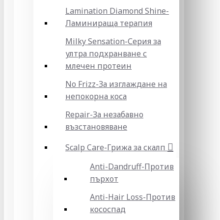
Lamination Diamond Shine-
Ламинираща терапия
Milky Sensation-Серия за
ултра подхранване с
млечен протеин
No Frizz-За изглаждане на
непокорна коса
Repair-За незабавно
възстановяване
Scalp Care-Грижа за скалп
Anti-Dandruff-Против
пърхот
Anti-Hair Loss-Против
кососпад