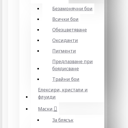
Безамонячни бои
Всички бои
Обезцветяване
Оксиданти
Пигменти
Предпазване при
боядисване
Трайни бои
Елексири, кристали и
флуиди
Маски
За блясък