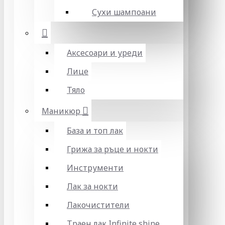
Сухи шампоани
Аксесоари и уреди
Лице
Тяло
Маникюр
База и топ лак
Грижа за ръце и нокти
Инструменти
Лак за нокти
Лакочистители
Траен лак Infinite shine