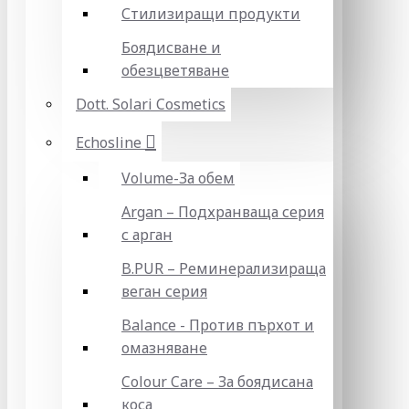
Стилизиращи продукти
Боядисване и
обезцветяване
Dott. Solari Cosmetics
Echosline
Volume-За обем
Argan – Подхранваща серия
с арган
B.PUR – Реминерализираща
веган серия
Balance - Против пърхот и
омазняване
Colour Care – За боядисана
коса