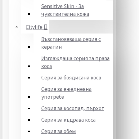
Sensitive Skin - За
чувствителна кожа
Citylife
Възстановяваща серия с
кератин
Изглаждаща серия за права
коса
Серия за боядисана коса
Серия за ежедневна
употреба
Серия за косопад, пърхот
Серия за къдрава коса
Серия за обем