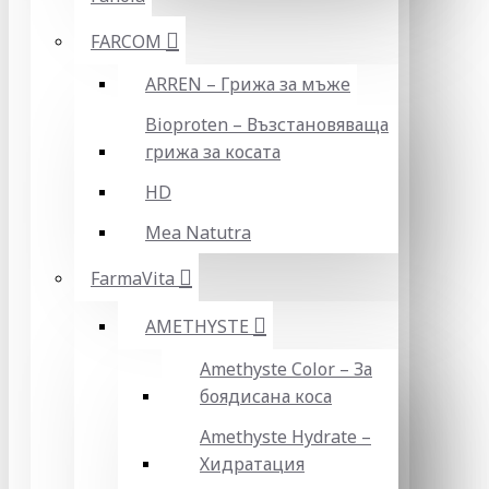
FARCOM
ARREN – Грижа за мъже
Bioproten – Възстановяваща
грижа за косата
HD
Mea Natutra
FarmaVita
AMETHYSTE
Amethyste Color – За
боядисана коса
Amethyste Hydrate –
Хидратация