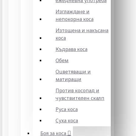
ежедневна употреба
Изглаждане и
непокорна коса
Изтощена и накъсана
коса
Къдрава коса
Обем
Оцветяващи и
матиращи
Против косопад и
чувствителен скалп
Руса коса
Суха коса
Боя за коса