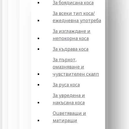
За боядисана коса
За всеки тип коса/
ежедневна употреба
За изглаждане и
непокорна коса
За къдрава коса
За пърхот,
омазняване и
чувствителен скалп
За руса коса
За увредена и
накъсана коса
Оцветяващи и
матиращи