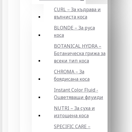
CURL – За къдрава и
вълниста коса
BLONDE – За руса
коса
BOTANICAL HYDRA –
Ботаническа грижа за
всеки тип коса
CHROMA – За
боядисана коса
Instant Color Fluid -
Оцветяващи флуиди
NUTRI – За суха и
изтощена коса
SPECIFIC CARE –