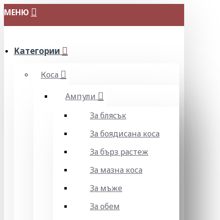
МЕНЮ
Категории
Коса
Ампули
За блясък
За боядисана коса
За бърз растеж
За мазна коса
За мъже
За обем