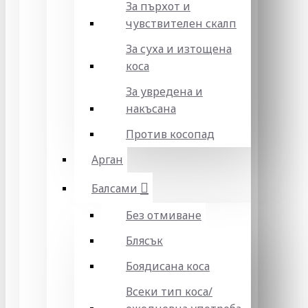
За пърхот и
чувствителен скалп
За суха и изтощена
коса
За увредена и
накъсана
Против косопад
Арган
Балсами
Без отмиване
Блясък
Боядисана коса
Всеки тип коса/