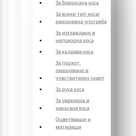
За боядисана коса
За всеки тип коса/
ежедневна употреба
За изглаждане и
непокорна коса
За къдрава коса
За пърхот,
омазняване и
чувствителен скалп
За руса коса
За увредена и
накъсана коса
Оцветяващи и
матиращи