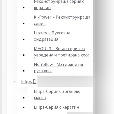
Реконструираща серия с
кератин
Ki-Power – Реконструираща
серия
Luxury – Луксозна
хидратация
MAQUI 3 – Веган серия за
увредена и третирана коса
No Yellow - Матиране на
руса коса
Ellips
Ellips-Серия с арганово
масло
Ellips-Серия с кератин