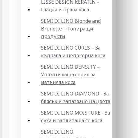
LISSE DESIGN KERATIN -
Гладка и права коса
SEMI DI LINO Blonde and
Brunette – Тониращи
продукти
SEMI DI LINO CURLS – За
къдрава и непокорна коса
SEMI DI LINO DENSITY –
Уплътняваща серия за
изтъняла коса
SEMI DI LINO DIAMOND - За
блясък и запазване на цвета
SEMI DI LINO MOISTURE - За
суха и заплитаща се коса
SEMI DI LINO