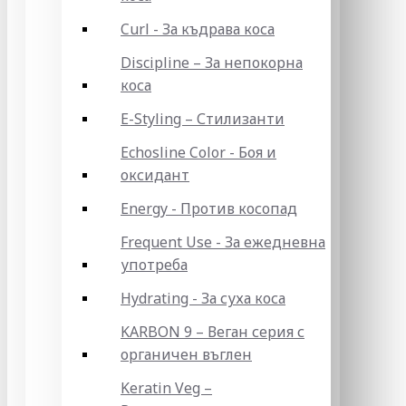
Curl - За къдрава коса
Discipline – За непокорна
коса
E-Styling – Стилизанти
Echosline Color - Боя и
оксидант
Energy - Против косопад
Frequent Use - За ежедневна
употреба
Hydrating - За суха коса
KARBON 9 – Веган серия с
органичен въглен
Keratin Veg –