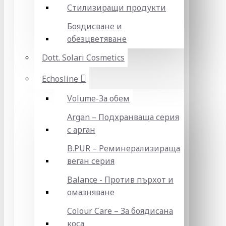
Стилизиращи продукти
Боядисване и
обезцветяване
Dott. Solari Cosmetics
Echosline
Volume-За обем
Argan – Подхранваща серия
с арган
B.PUR – Реминерализираща
веган серия
Balance - Против пърхот и
омазняване
Colour Care – За боядисана
коса