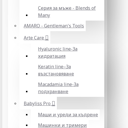
Серия за мъже - Blends of
Many
AMARO - Gentleman's Tools
Arte Care
Hyaluronic line-За
хидратация
Keratin line–За
възстановяване
Macadamia line-За
подхранване
Babyliss Pro
Маши и уреди за къдрене
Машинки и тримери