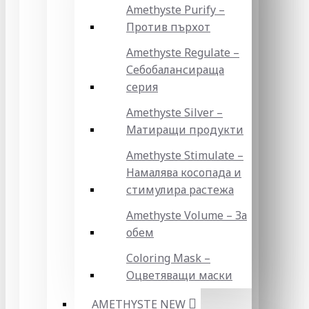
Amethyste Purify –
Против пърхот
Amethyste Regulate –
Себобалансираща
серия
Amethyste Silver –
Матиращи продукти
Amethyste Stimulate –
Намалява косопада и
стимулира растежа
Amethyste Volume – За
обем
Coloring Mask –
Оцветяващи маски
AMETHYSTE NEW