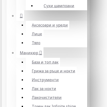
Сухи шампоани
Аксесоари и уреди
Лице
Тяло
Маникюр
База и топ лак
Грижа за ръце и нокти
Инструменти
Лак за нокти
Лакочистители
Траен лак Infinite shine