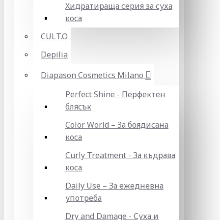
Хидратираща серия за суха
коса
CULT.O
Depilia
Diapason Cosmetics Milano
Perfect Shine - Перфектен
блясък
Color World – За боядисана
коса
Curly Treatment - За къдрава
коса
Daily Use – За ежедневна
употреба
Dry and Damage - Суха и