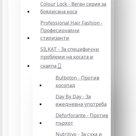
Colour Lock - Веган серия за
боядисана коса
Professional Hair Fashion -
Професионални
стилизанти
SILKAT - За специфични
проблеми на косата и
скалпа
Bulboton - Против
косопад
Day By Day - За
ежедневна употреба
Deforforante - Против
пърхот
Nutritivo - За суха и