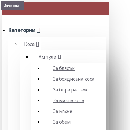
Изчерпан
2-3 Days
Изчерпан
Изчерпан
Изчерпан
МЕНЮ
Категории
Коса
Ампули
За блясък
За боядисана коса
За бърз растеж
За мазна коса
За мъже
За обем