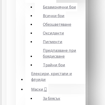
Безамонячни бои
Всички бои
Обезцветяване
Оксиданти
Пигменти
Предпазване при
боядисване
Трайни бои
Елексири, кристали и
флуиди
Маски
За блясък