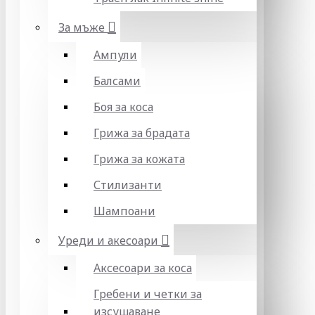
За мъже
Ампули
Балсами
Боя за коса
Грижа за брадата
Грижа за кожата
Стилизанти
Шампоани
Уреди и акесоари
Аксесоари за коса
Гребени и четки за
изсушаване