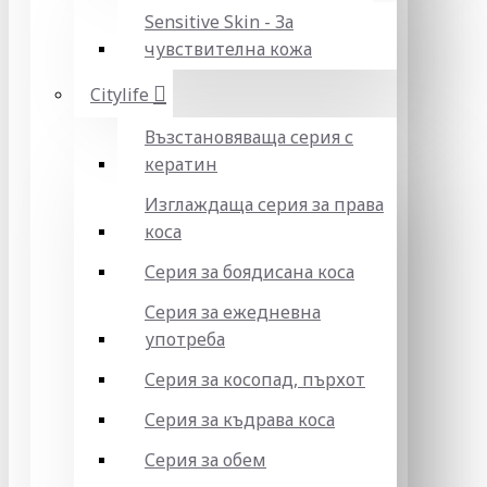
Sensitive Skin - За
чувствителна кожа
Citylife
Възстановяваща серия с
кератин
Изглаждаща серия за права
коса
Серия за боядисана коса
Серия за ежедневна
употреба
Серия за косопад, пърхот
Серия за къдрава коса
Серия за обем