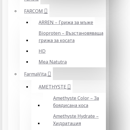
FARCOM
ARREN – Грижа за мъже
Bioproten – Възстановяваща
грижа за косата
HD
Mea Natutra
FarmaVita
AMETHYSTE
Amethyste Color – За
боядисана коса
Amethyste Hydrate –
Хидратация