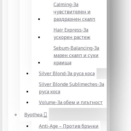
Calming-За
чувствителен и
раздразнен скалп
Hair Express-За
ускорен растеж
Sebum-Balancing-За
мазен скалп и сухи
краища
Silver Blond-За руса коса
Silver Blonde Sublіmeches-За
руса коса
Volume-За обем и плътност
Byothea
Anti-Age – Против бръчки