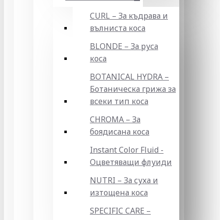
CURL – За къдрава и
вълниста коса
BLONDE – За руса
коса
BOTANICAL HYDRA –
Ботаническа грижа за
всеки тип коса
CHROMA – За
боядисана коса
Instant Color Fluid -
Оцветяващи флуиди
NUTRI – За суха и
изтощена коса
SPECIFIC CARE –