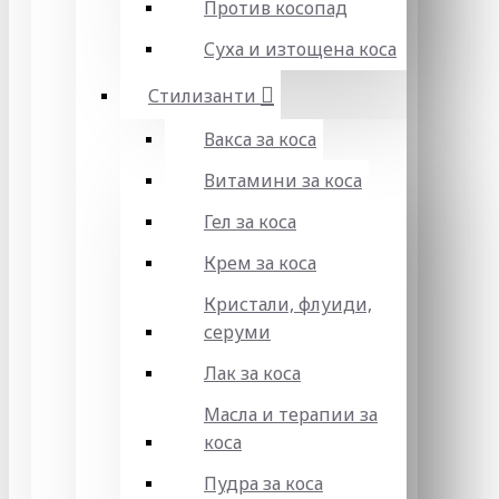
Против косопад
Суха и изтощена коса
Стилизанти
Вакса за коса
Витамини за коса
Гел за коса
Крем за коса
Кристали, флуиди,
серуми
Лак за коса
Масла и терапии за
коса
Пудра за коса