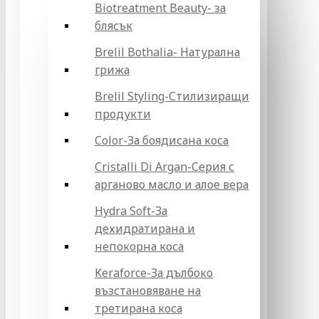
Biotreatment Beauty- за
блясък
Brelil Bothalia- Натурална
грижа
Brelil Styling-Стилизиращи
продукти
Color-За боядисана коса
Cristalli Di Argan-Серия с
арганово масло и алое вера
Hydra Soft-За
дехидратирана и
непокорна коса
Keraforce-За дълбоко
възстановяване на
третирана коса