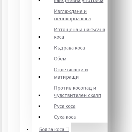
ежедневна употреба
Изглаждане и
непокорна коса
Изтощена и накъсана
коса
Къдрава коса
Обем
Оцветяващи и
матиращи
Против косопад и
чувствителен скалп
Руса коса
Суха коса
Боя за коса