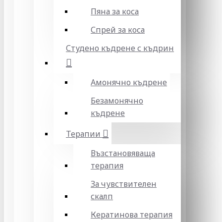
Пяна за коса
Спрей за коса
Студено къдрене с къдрин
Амонячно къдрене
Безамонячно
къдрене
Терапии
Възстановяваща
терапия
За чувствителен
скалп
Кератинова терапия