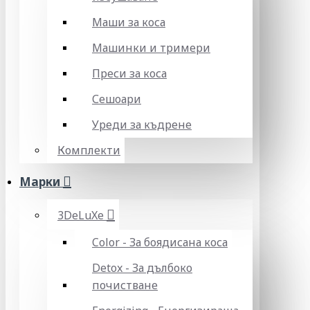
Маши за коса
Машинки и тримери
Преси за коса
Сешоари
Уреди за къдрене
Комплекти
Марки
3DeLuXe
Color - За боядисана коса
Detox - За дълбоко
почистване