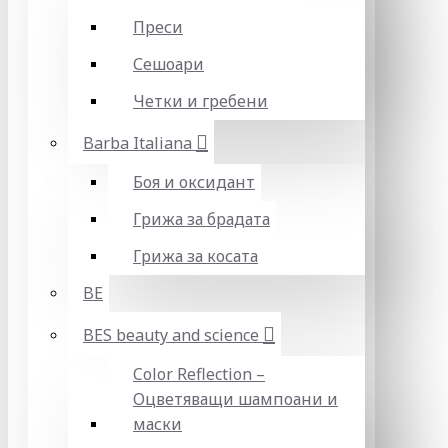
Преси
Сешоари
Четки и гребени
Barba Italiana
Боя и оксидант
Грижа за брадата
Грижа за косата
BE
BES beauty and science
Color Reflection –
Оцветяващи шампоани и
маски