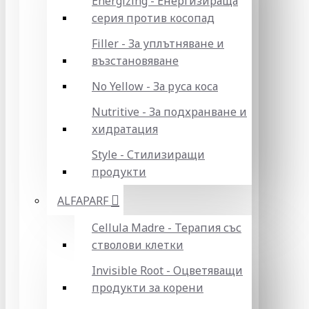
Energizing - Енергизираща
серия против косопад
Filler - За уплътняване и
възстановяване
No Yellow - За руса коса
Nutritive - За подхранване и
хидратация
Style - Стилизиращи
продукти
ALFAPARF
Cellula Madre - Терапия със
стволови клетки
Invisible Root - Оцветяващи
продукти за корени