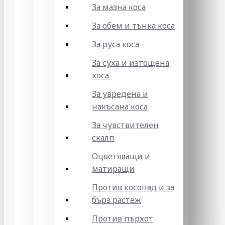
За мазна коса
За обем и тънка коса
За руса коса
За суха и изтощена
коса
За увредена и
накъсана коса
За чувствителен
скалп
Оцветяващи и
матиращи
Против косопад и за
бърз растеж
Против пърхот