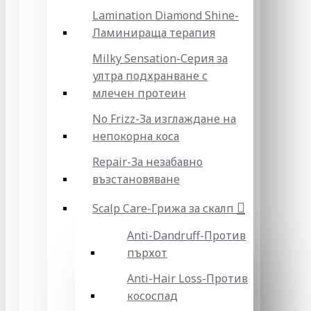
Lamination Diamond Shine-
Ламинираща терапия
Milky Sensation-Серия за
ултра подхранване с
млечен протеин
No Frizz-За изглаждане на
непокорна коса
Repair-За незабавно
възстановяване
Scalp Care-Грижа за скалп
Anti-Dandruff-Против
пърхот
Anti-Hair Loss-Против
кососпад