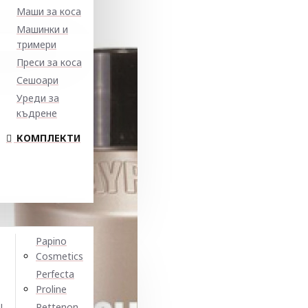
Маши за коса
Машинки и
тримери
Преси за коса
Сешоари
Уреди за
къдрене
КОМПЛЕКТИ
Papino
Cosmetics
Perfecta
Proline
N
Pettenon