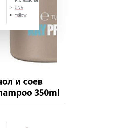
Professional
UNA
Yellow
ол и соев
hampoo 350ml