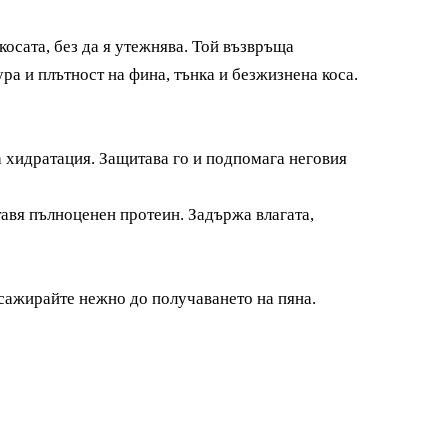
сата, без да я утежнява. Той възвръща
ра и плътност на фина, тънка и безжизнена коса.
а хидратация. Защитава го и подпомага неговия
тавя пълноценен протеин. Задържа влагата,
сажирайте нежно до получаването на пяна.