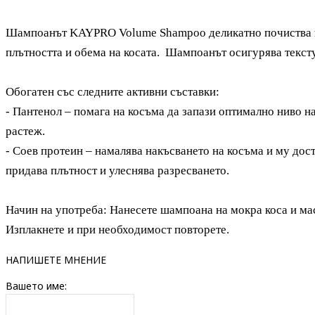
Шампоанът KAYPRO Volume Shampoo деликатно почиства ко
плътността и обема на косата. Шампоанът осигурява тексту
Обогатен със следните активни съставки:
- Пантенол – помага на косъма да запази оптимално ниво н
растеж.
- Соев протеин – намалява накъсването на косъма и му дос
придава плътност и улеснява разресването.
Начин на употреба: Нанесете шампоана на мокра коса и ма
Изплакнете и при необходимост повторете.
НАПИШЕТЕ МНЕНИЕ
Вашето име: