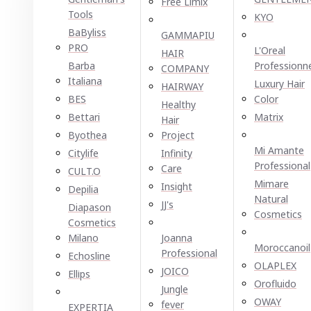
Free Limix
Tools
KYO
BaByliss
GAMMAPIU
PRO
L'Oreal
HAIR
Barba
Professionn
COMPANY
Italiana
Luxury Hair
HAIRWAY
BES
Color
Healthy
Bettari
Matrix
Hair
Byothea
Project
Mi Amante
Citylife
Infinity
Professional
Care
CULT.O
Mimare
Insight
Depilia
Natural
JJ's
Diapason
Cosmetics
Cosmetics
Milano
Joanna
Moroccanoil
Professional
Echosline
OLAPLEX
JOICO
Ellірѕ
Orofluido
Jungle
OWAY
fever
EXPERTIA