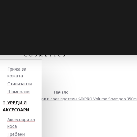
Грижа за
кожата
Стилизанти
Шампоани
Начало
ан за обем с пантенол и соев протеин KAYPRO Volume Shampoo 350m
УРЕДИ И
АКСЕСОАРИ
Аксесоари за
коса
Гребени