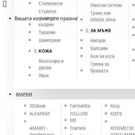
Стилизанти
Лакочистители
Студено
Траен лак
къдрене с
Вашата кошница е празна!
Infinite shine
къдрин
ЗА МЪЖЕ
Терапии
Шампоани
Ампули
Балсами
КОЖА
Боя за коса
Аксесоари и
Грижа за
уреди
брадата
Лице
МАРКИ
3Deluxe
FarmaVita
Kezy
ALFAPARF
FOLLOW
KIEPE
ME
AMARO -
Framesi
KOSIMETIK
Gentleman's
GENTLEME