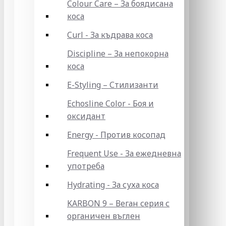
Colour Care – За боядисана
коса
Curl - За къдрава коса
Discipline – За непокорна
коса
E-Styling – Стилизанти
Echosline Color - Боя и
оксидант
Energy - Против косопад
Frequent Use - За ежедневна
употреба
Hydrating - За суха коса
KARBON 9 – Веган серия с
органичен въглен