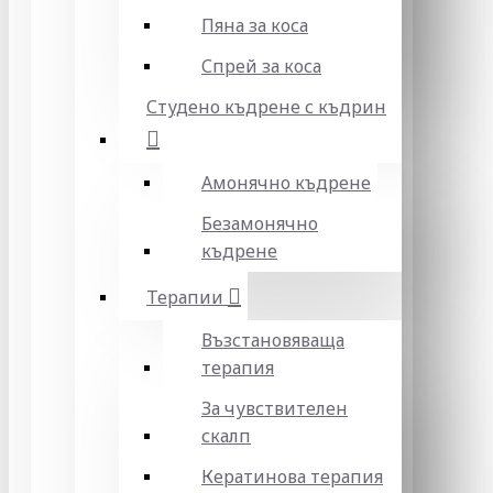
Пяна за коса
Спрей за коса
Студено къдрене с къдрин
Амонячно къдрене
Безамонячно
къдрене
Терапии
Възстановяваща
терапия
За чувствителен
скалп
Кератинова терапия