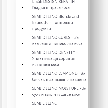
LISSE DESIGN KERATIN -
Гладка и права коса
SEMI DI LINO Blonde and
Brunette – Тониращи
продукти
SEMI DI LINO CURLS – За
къдрава и непокорна коса
SEMI DI LINO DENSITY –
Уплътняваща серия за
изтъняла коса
SEMI DI LINO DIAMOND - За
блясък и запазване на цвета
SEMI DI LINO MOISTURE - За
суха и заплитаща се коса
SEMI DI LINO