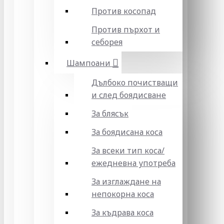
Против косопад
Против пърхот и
себорея
Шампоани
Дълбоко почистващи
и след боядисване
За блясък
За боядисана коса
За всеки тип коса/
ежедневна употреба
За изглаждане на
непокорна коса
За къдрава коса