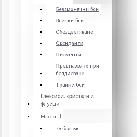
Безамонячни бои
Всички бои
Обезцветяване
Оксиданти
Пигменти
Предпазване при
боядисване
Трайни бои
Елексири, кристали и
флуиди
Маски
За блясък