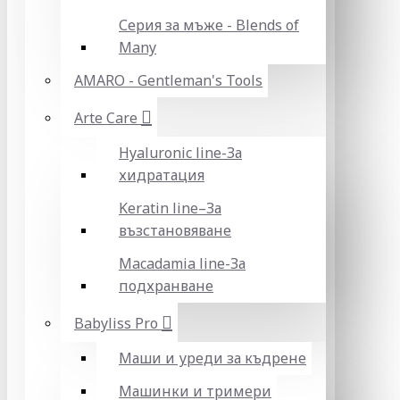
Серия за мъже - Blends of
Many
AMARO - Gentleman's Tools
Arte Care
Hyaluronic line-За
хидратация
Keratin line–За
възстановяване
Macadamia line-За
подхранване
Babyliss Pro
Маши и уреди за къдрене
Машинки и тримери