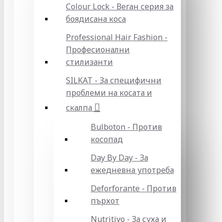
Colour Lock - Веган серия за
боядисана коса
Professional Hair Fashion -
Професионални
стилизанти
SILKAT - За специфични
проблеми на косата и
скалпа
Bulboton - Против
косопад
Day By Day - За
ежедневна употреба
Deforforante - Против
пърхот
Nutritivo - За суха и