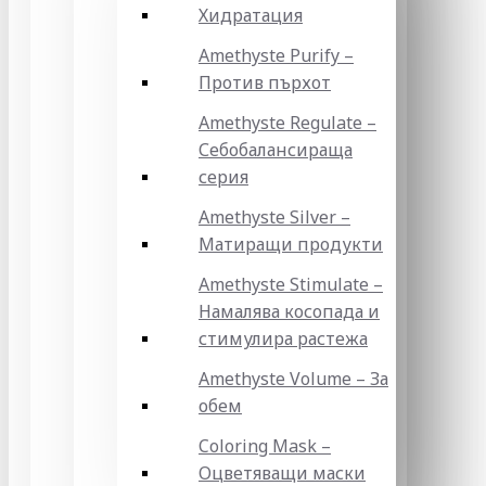
Хидратация
Amethyste Purify –
Против пърхот
Amethyste Regulate –
Себобалансираща
серия
Amethyste Silver –
Матиращи продукти
Amethyste Stimulate –
Намалява косопада и
стимулира растежа
Amethyste Volume – За
обем
Coloring Mask –
Оцветяващи маски