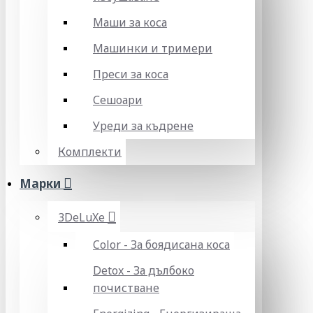
Маши за коса
Машинки и тримери
Преси за коса
Сешоари
Уреди за къдрене
Комплекти
Марки
3DeLuXe
Color - За боядисана коса
Detox - За дълбоко
почистване