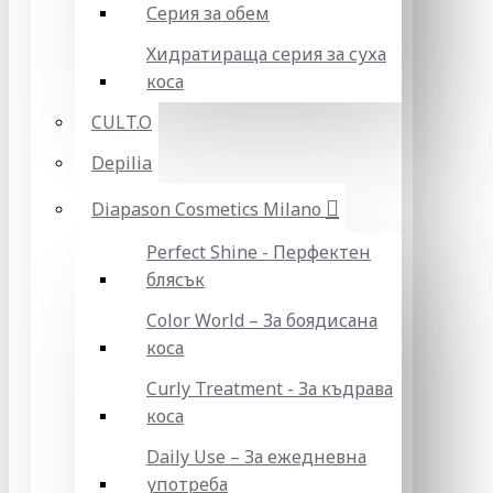
Серия за обем
Хидратираща серия за суха
коса
CULT.O
Depilia
Diapason Cosmetics Milano
Perfect Shine - Перфектен
блясък
Color World – За боядисана
коса
Curly Treatment - За къдрава
коса
Daily Use – За ежедневна
употреба