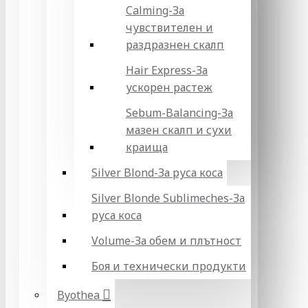
Calming-За
чувствителен и
раздразнен скалп
Hair Express-За
ускорен растеж
Sebum-Balancing-За
мазен скалп и сухи
краища
Silver Blond-За руса коса
Silver Blonde Sublіmeches-За
руса коса
Volume-За обем и плътност
Боя и технически продукти
Byothea