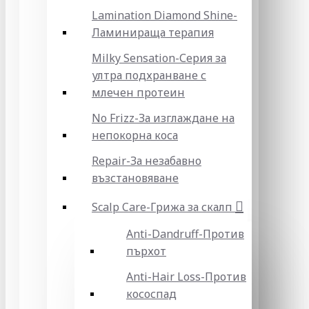
Lamination Diamond Shine-
Ламинираща терапия
Milky Sensation-Серия за
ултра подхранване с
млечен протеин
No Frizz-За изглаждане на
непокорна коса
Repair-За незабавно
възстановяване
Scalp Care-Грижа за скалп
Anti-Dandruff-Против
пърхот
Anti-Hair Loss-Против
кососпад