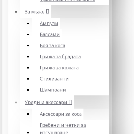
За мъже
Ампули
Балсами
Боя за коса
Грижа за брадата
Грижа за кожата
Стилизанти
Шампоани
Уреди и акесоари
Аксесоари за коса
Гребени и четки за
изсушаване