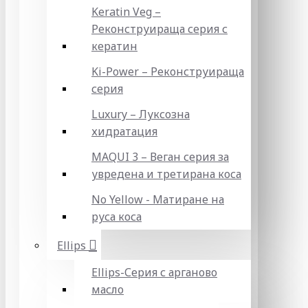
Keratin Veg –
Реконструираща серия с
кератин
Ki-Power – Реконструираща
серия
Luxury – Луксозна
хидратация
MAQUI 3 – Веган серия за
увредена и третирана коса
No Yellow - Матиране на
руса коса
Ellips
Ellips-Серия с арганово
масло