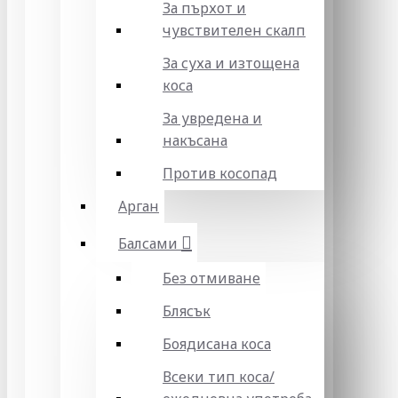
За пърхот и
чувствителен скалп
За суха и изтощена
коса
За увредена и
накъсана
Против косопад
Арган
Балсами
Без отмиване
Блясък
Боядисана коса
Всеки тип коса/