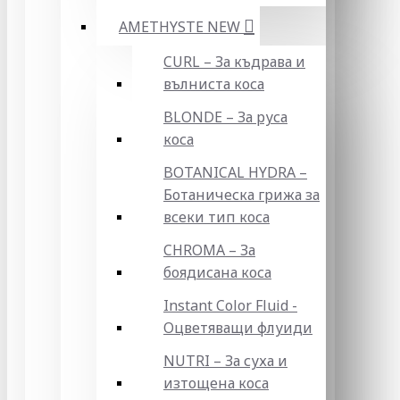
AMETHYSTE NEW
CURL – За къдрава и
вълниста коса
BLONDE – За руса
коса
BOTANICAL HYDRA –
Ботаническа грижа за
всеки тип коса
CHROMA – За
боядисана коса
Instant Color Fluid -
Оцветяващи флуиди
NUTRI – За суха и
изтощена коса