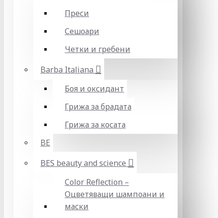
Преси
Сешоари
Четки и гребени
Barba Italiana
Боя и оксидант
Грижа за брадата
Грижа за косата
BE
BES beauty and science
Color Reflection –
Оцветяващи шампоани и
маски