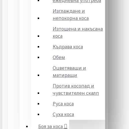
ежедневна употреба
Изглаждане и
непокорна коса
Изтощена и накъсана
коса
Къдрава коса
Обем
Оцветяващи и
матиращи
Против косопад и
чувствителен скалп
Руса коса
Суха коса
Боя за коса