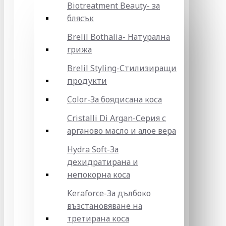
Biotreatment Beauty- за
блясък
Brelil Bothalia- Натурална
грижа
Brelil Styling-Стилизиращи
продукти
Color-За боядисана коса
Cristalli Di Argan-Серия с
арганово масло и алое вера
Hydra Soft-За
дехидратирана и
непокорна коса
Keraforce-За дълбоко
възстановяване на
третирана коса