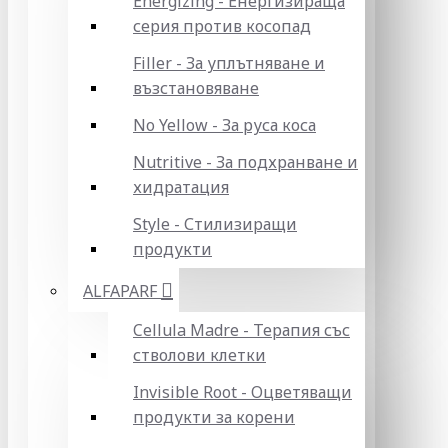
Energizing - Енергизираща
серия против косопад
Filler - За уплътняване и
възстановяване
No Yellow - За руса коса
Nutritive - За подхранване и
хидратация
Style - Стилизиращи
продукти
ALFAPARF
Cellula Madre - Терапия със
стволови клетки
Invisible Root - Оцветяващи
продукти за корени