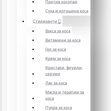
Против косопад
Суха и изтощена коса
Стилизанти
Вакса за коса
Витамини за коса
Гел за коса
Крем за коса
Кристали, флуиди,
серуми
Лак за коса
Масла и терапии за
коса
Пудра за коса