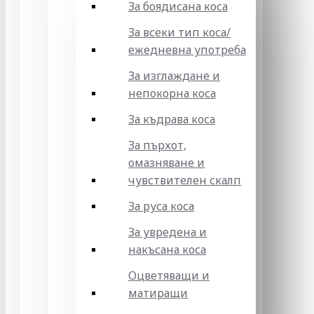
За боядисана коса
За всеки тип коса/
ежедневна употреба
За изглаждане и
непокорна коса
За къдрава коса
За пърхот,
омазняване и
чувствителен скалп
За руса коса
За увредена и
накъсана коса
Оцветяващи и
матиращи