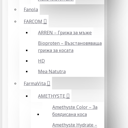
Fanola
FARCOM
ARREN – Грижа за мъже
Bioproten – Възстановяваща
грижа за косата
HD
Mea Natutra
FarmaVita
AMETHYSTE
Amethyste Color – За
боядисана коса
Amethyste Hydrate –