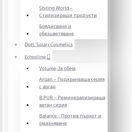
Styling World –
Стилизиращи продукти
Боядисване и
обезцветяване
Dott. Solari Cosmetics
Echosline
Volume-За обем
Argan – Подхранваща серия
с арган
B.PUR – Реминерализираща
веган серия
Balance - Против пърхот и
омазняване