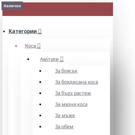
Наличен
МЕНЮ
Категории
Коса
Ампули
За блясък
За боядисана коса
За бърз растеж
За мазна коса
За мъже
За обем