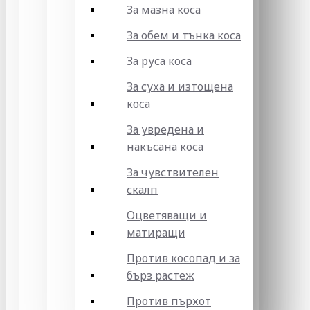
За мазна коса
За обем и тънка коса
За руса коса
За суха и изтощена
коса
За увредена и
накъсана коса
За чувствителен
скалп
Оцветяващи и
матиращи
Против косопад и за
бърз растеж
Против пърхот