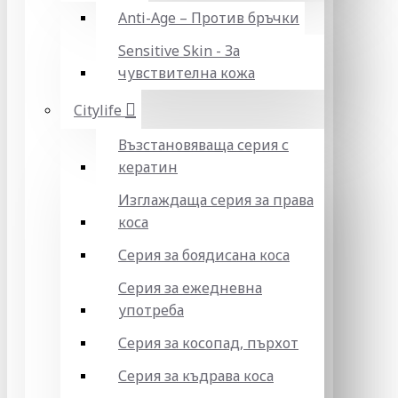
Anti-Age – Против бръчки
Sensitive Skin - За
чувствителна кожа
Citylife
Възстановяваща серия с
кератин
Изглаждаща серия за права
коса
Серия за боядисана коса
Серия за ежедневна
употреба
Серия за косопад, пърхот
Серия за къдрава коса