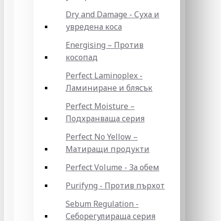
Dry and Damage - Суха и
увредена коса
Energising – Против
косопад
Perfect Laminoplex -
Ламиниране и блясък
Perfect Moisture –
Подхранваща серия
Perfect No Yellow –
Матиращи продукти
Perfect Volume - За обем
Purifyng - Против пърхот
Sebum Regulation -
Себорегулираща серия