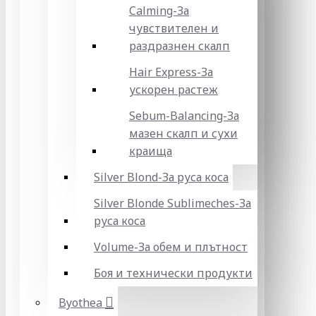
Calming-За
чувствителен и
раздразнен скалп
Hair Express-За
ускорен растеж
Sebum-Balancing-За
мазен скалп и сухи
краища
Silver Blond-За руса коса
Silver Blonde Sublіmeches-За
руса коса
Volume-За обем и плътност
Боя и технически продукти
Byothea