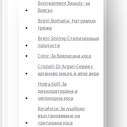
Biotreatment Beauty- за
блясък
Brelil Bothalia- Натурална
грижа
Brelil Styling-Стилизиращи
продукти
Color-За боядисана коса
Cristalli Di Argan-Серия с
арганово масло и алое вера
Hydra Soft-За
дехидратирана и
непокорна коса
Keraforce-За дълбоко
възстановяване на
третирана коса