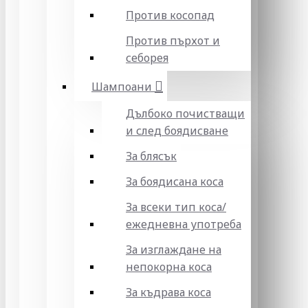
Против косопад
Против пърхот и
себорея
Шампоани
Дълбоко почистващи
и след боядисване
За блясък
За боядисана коса
За всеки тип коса/
ежедневна употреба
За изглаждане на
непокорна коса
За къдрава коса