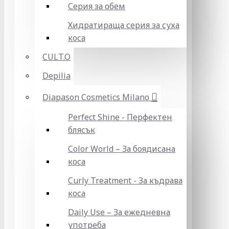
Серия за обем
Хидратираща серия за суха
коса
CULT.O
Depilia
Diapason Cosmetics Milano
Perfect Shine - Перфектен
блясък
Color World – За боядисана
коса
Curly Treatment - За къдрава
коса
Daily Use – За ежедневна
употреба