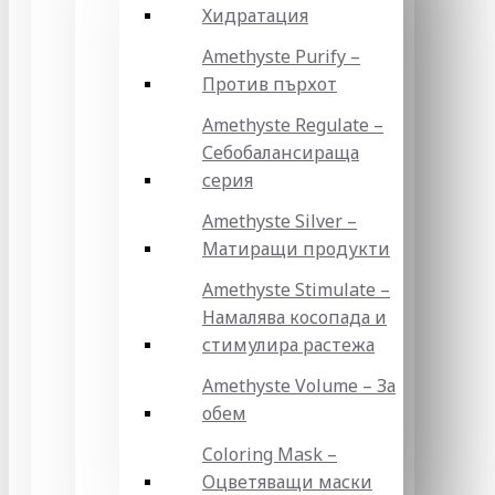
Хидратация
Amethyste Purify –
Против пърхот
Amethyste Regulate –
Себобалансираща
серия
Amethyste Silver –
Матиращи продукти
Amethyste Stimulate –
Намалява косопада и
стимулира растежа
Amethyste Volume – За
обем
Coloring Mask –
Оцветяващи маски