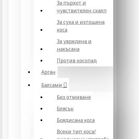
За пърхот и
чувствителен скалп
За суха и изтощена
коса
За увредена и
накъсана
Против косопад
Арган
Балсами
Без отмиване
Блясък
Боядисана коса
Всеки тип коса/