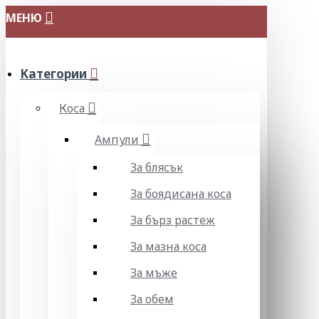
МЕНЮ
Категории
Коса
Ампули
За блясък
За боядисана коса
За бърз растеж
За мазна коса
За мъже
За обем