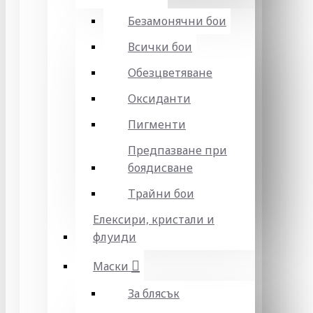
Безамонячни бои
Всички бои
Обезцветяване
Оксиданти
Пигменти
Предпазване при
боядисване
Трайни бои
Елексири, кристали и
флуиди
Маски
За блясък