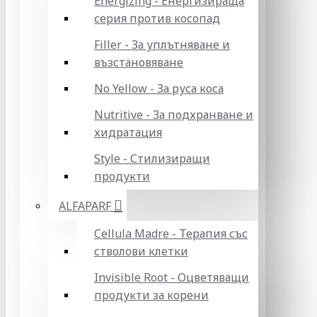
Energizing - Енергизираща
серия против косопад
Filler - За уплътняване и
възстановяване
No Yellow - За руса коса
Nutritive - За подхранване и
хидратация
Style - Стилизиращи
продукти
ALFAPARF
Cellula Madre - Терапия със
стволови клетки
Invisible Root - Оцветяващи
продукти за корени