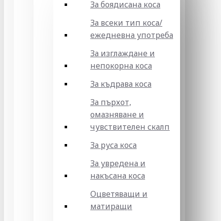
За боядисана коса
За всеки тип коса/
ежедневна употреба
За изглаждане и
непокорна коса
За къдрава коса
За пърхот,
омазняване и
чувствителен скалп
За руса коса
За увредена и
накъсана коса
Оцветяващи и
матиращи