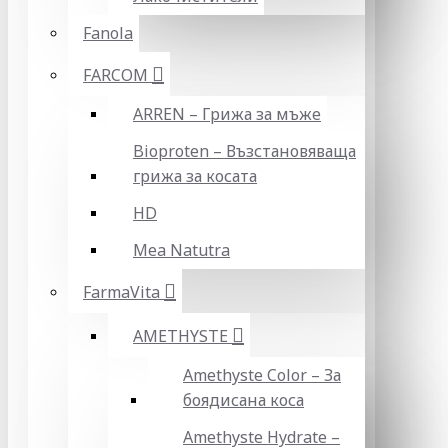
Fanola
FARCOM
ARREN – Грижа за мъже
Bioproten – Възстановяваща
грижа за косата
HD
Mea Natutra
FarmaVita
AMETHYSTE
Amethyste Color – За
боядисана коса
Amethyste Hydrate –