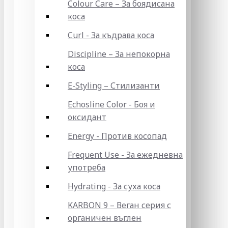
Colour Care – За боядисана
коса
Curl - За къдрава коса
Discipline – За непокорна
коса
E-Styling – Стилизанти
Echosline Color - Боя и
оксидант
Energy - Против косопад
Frequent Use - За ежедневна
употреба
Hydrating - За суха коса
KARBON 9 – Веган серия с
органичен въглен