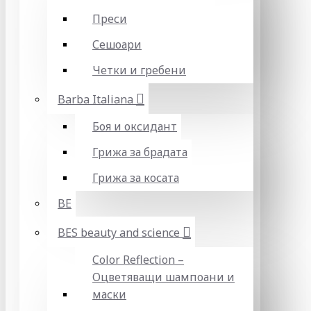
Преси
Сешоари
Четки и гребени
Barba Italiana
Боя и оксидант
Грижа за брадата
Грижа за косата
BE
BES beauty and science
Color Reflection –
Оцветяващи шампоани и
маски