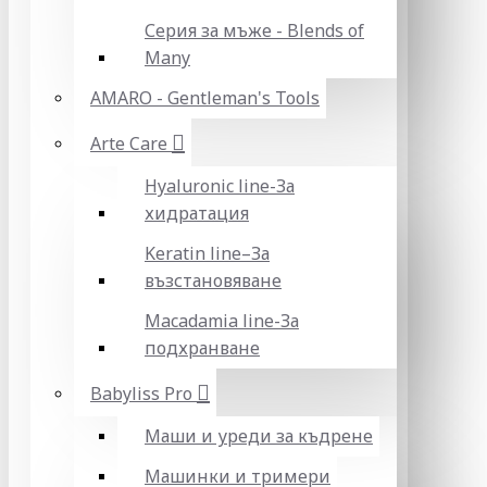
Серия за мъже - Blends of
Many
AMARO - Gentleman's Tools
Arte Care
Hyaluronic line-За
хидратация
Keratin line–За
възстановяване
Macadamia line-За
подхранване
Babyliss Pro
Маши и уреди за къдрене
Машинки и тримери