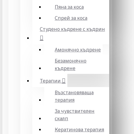
Пяна за коса
Спрей за коса
Студено къдрене с къдрин
Амонячно къдрене
Безамонячно
къдрене
Терапии
Възстановяваща
терапия
За чувствителен
скалп
Кератинова терапия