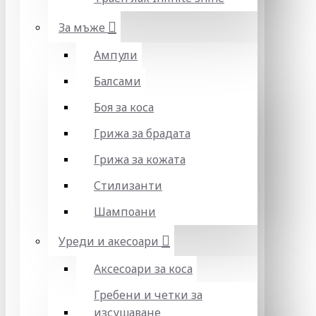
За мъже
Ампули
Балсами
Боя за коса
Грижа за брадата
Грижа за кожата
Стилизанти
Шампоани
Уреди и акесоари
Аксесоари за коса
Гребени и четки за
изсушаване