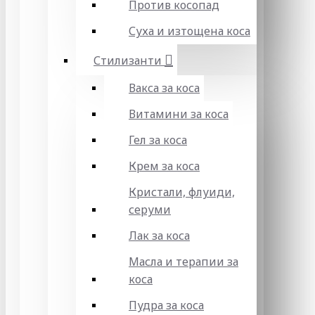
Против косопад
Суха и изтощена коса
Стилизанти
Вакса за коса
Витамини за коса
Гел за коса
Крем за коса
Кристали, флуиди,
серуми
Лак за коса
Масла и терапии за
коса
Пудра за коса