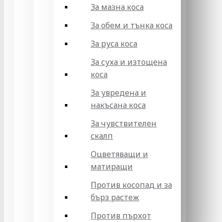
За мазна коса
За обем и тънка коса
За руса коса
За суха и изтощена
коса
За увредена и
накъсана коса
За чувствителен
скалп
Оцветяващи и
матиращи
Против косопад и за
бърз растеж
Против пърхот