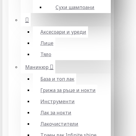
Сухи шампоани
Аксесоари и уреди
Лице
Тяло
Маникюр
База и топ лак
Грижа за ръце и нокти
Инструменти
Лак за нокти
Лакочистители
Траен лак Infinite shine