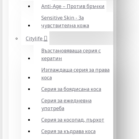
Anti-Age – Против бръчки
Sensitive Skin - За
чувствителна кожа
Citylife
Възстановяваща серия с
кератин
Изглаждаща серия за права
коса
Серия за боядисана коса
Серия за ежедневна
употреба
Серия за косопад, пърхот
Серия за къдрава коса