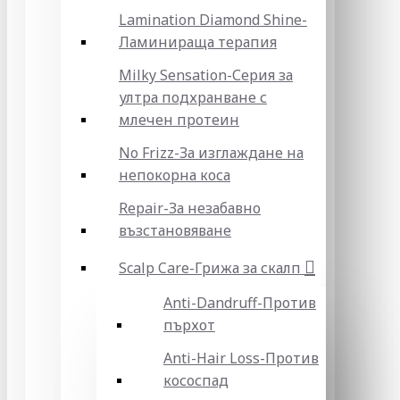
Lamination Diamond Shine-
Ламинираща терапия
Milky Sensation-Серия за
ултра подхранване с
млечен протеин
No Frizz-За изглаждане на
непокорна коса
Repair-За незабавно
възстановяване
Scalp Care-Грижа за скалп
Anti-Dandruff-Против
пърхот
Anti-Hair Loss-Против
кососпад