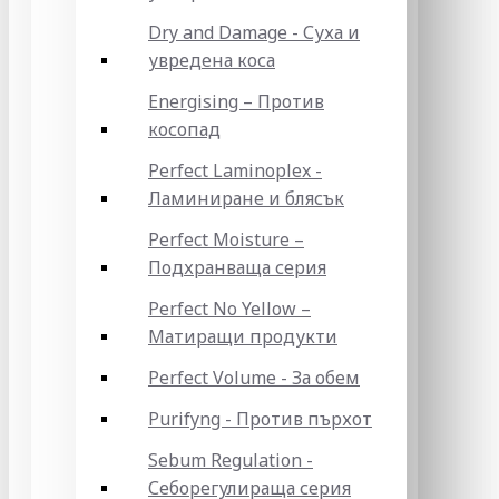
Dry and Damage - Суха и
увредена коса
Energising – Против
косопад
Perfect Laminoplex -
Ламиниране и блясък
Perfect Moisture –
Подхранваща серия
Perfect No Yellow –
Матиращи продукти
Perfect Volume - За обем
Purifyng - Против пърхот
Sebum Regulation -
Себорегулираща серия