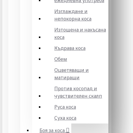
ежедневна употреба
Изглаждане и
непокорна коса
Изтощена и накъсана
коса
Къдрава коса
Обем
Оцветяващи и
матиращи
Против косопад и
чувствителен скалп
Руса коса
Суха коса
Боя за коса