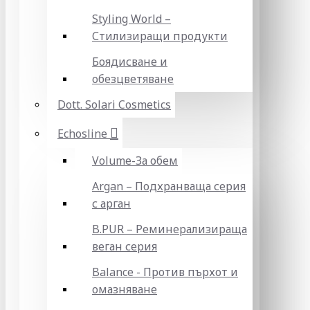
Styling World –
Стилизиращи продукти
Боядисване и
обезцветяване
Dott. Solari Cosmetics
Echosline
Volume-За обем
Argan – Подхранваща серия
с арган
B.PUR – Реминерализираща
веган серия
Balance - Против пърхот и
омазняване