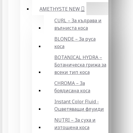
AMETHYSTE NEW
CURL – За къдрава и
вълниста коса
BLONDE – За руса
коса
BOTANICAL HYDRA –
Ботаническа грижа за
всеки тип коса
CHROMA – За
боядисана коса
Instant Color Fluid -
Оцветяващи флуиди
NUTRI – За суха и
изтощена коса