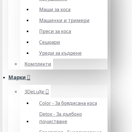
Маши за коса
Машинки и тримери
Преси за коса
Сешоари
Уреди за къдрене
Комплекти
Марки
3DeLuXe
Color - За боядисана коса
Detox - За дълбоко
почистване