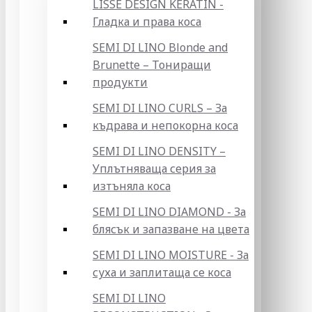
LISSE DESIGN KERATIN -
Гладка и права коса
SEMI DI LINO Blonde and
Brunette – Тониращи
продукти
SEMI DI LINO CURLS – За
къдрава и непокорна коса
SEMI DI LINO DENSITY –
Уплътняваща серия за
изтъняла коса
SEMI DI LINO DIAMOND - За
блясък и запазване на цвета
SEMI DI LINO MOISTURE - За
суха и заплитаща се коса
SEMI DI LINO