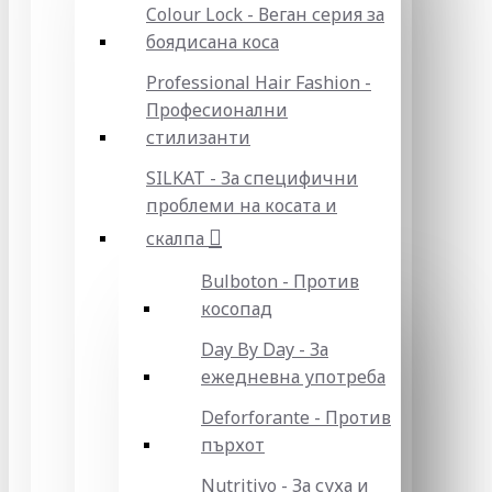
Colour Lock - Веган серия за
боядисана коса
Professional Hair Fashion -
Професионални
стилизанти
SILKAT - За специфични
проблеми на косата и
скалпа
Bulboton - Против
косопад
Day By Day - За
ежедневна употреба
Deforforante - Против
пърхот
Nutritivo - За суха и