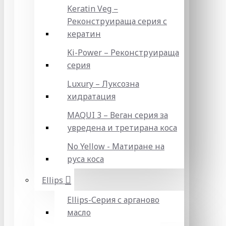
Keratin Veg –
Реконструираща серия с
кератин
Ki-Power – Реконструираща
серия
Luxury – Луксозна
хидратация
MAQUI 3 – Веган серия за
увредена и третирана коса
No Yellow - Матиране на
руса коса
Ellips
Ellips-Серия с арганово
масло