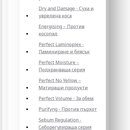
Dry and Damage - Суха и
увредена коса
Energising – Против
косопад
Perfect Laminoplex -
Ламиниране и блясък
Perfect Moisture –
Подхранваща серия
Perfect No Yellow –
Матиращи продукти
Perfect Volume - За обем
Purifyng - Против пърхот
Sebum Regulation -
Себорегулираща серия