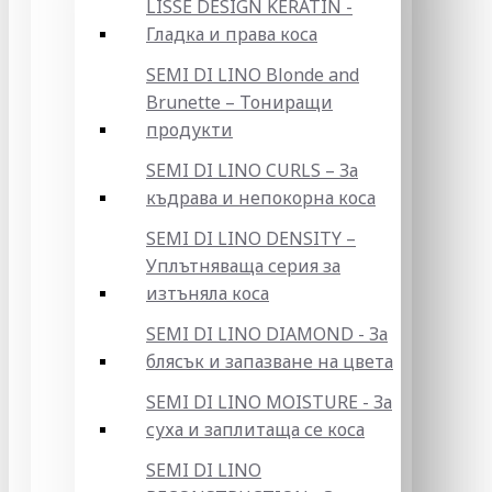
LISSE DESIGN KERATIN -
Гладка и права коса
SEMI DI LINO Blonde and
Brunette – Тониращи
продукти
SEMI DI LINO CURLS – За
къдрава и непокорна коса
SEMI DI LINO DENSITY –
Уплътняваща серия за
изтъняла коса
SEMI DI LINO DIAMOND - За
блясък и запазване на цвета
SEMI DI LINO MOISTURE - За
суха и заплитаща се коса
SEMI DI LINO