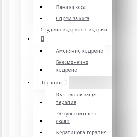
Пяна за коса
Спрей за коса
Студено къдрене с къдрин
Амонячно къдрене
Безамонячно
къдрене
Терапии
Възстановяваща
терапия
За чувствителен
скалп
Кератинова терапия