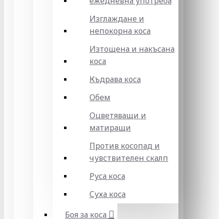
ежедневна употреба
Изглаждане и
непокорна коса
Изтощена и накъсана
коса
Къдрава коса
Обем
Оцветяващи и
матиращи
Против косопад и
чувствителен скалп
Руса коса
Суха коса
Боя за коса