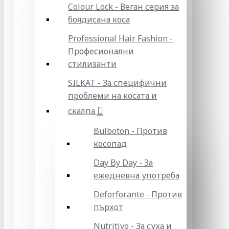
Colour Lock - Веган серия за
боядисана коса
Professional Hair Fashion -
Професионални
стилизанти
SILKAT - За специфични
проблеми на косата и
скалпа
Bulboton - Против
косопад
Day By Day - За
ежедневна употреба
Deforforante - Против
пърхот
Nutritivo - За суха и