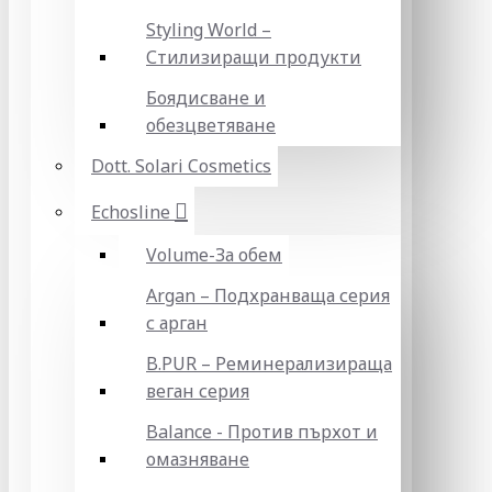
Styling World –
Стилизиращи продукти
Боядисване и
обезцветяване
Dott. Solari Cosmetics
Echosline
Volume-За обем
Argan – Подхранваща серия
с арган
B.PUR – Реминерализираща
веган серия
Balance - Против пърхот и
омазняване