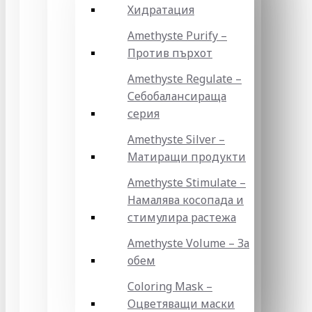
Хидратация
Amethyste Purify –
Против пърхот
Amethyste Regulate –
Себобалансираща
серия
Amethyste Silver –
Матиращи продукти
Amethyste Stimulate –
Намалява косопада и
стимулира растежа
Amethyste Volume – За
обем
Coloring Mask –
Оцветяващи маски