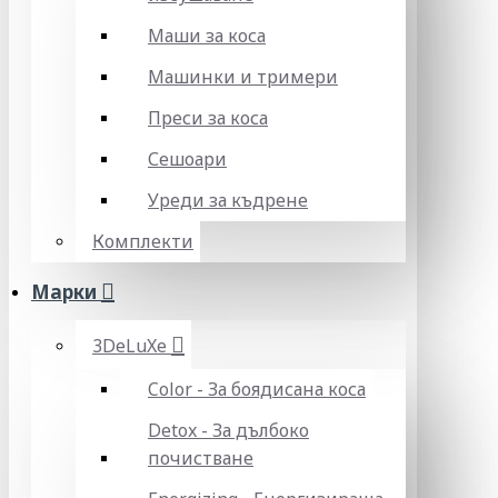
Маши за коса
Машинки и тримери
Преси за коса
Сешоари
Уреди за къдрене
Комплекти
Марки
3DeLuXe
Color - За боядисана коса
Detox - За дълбоко
почистване