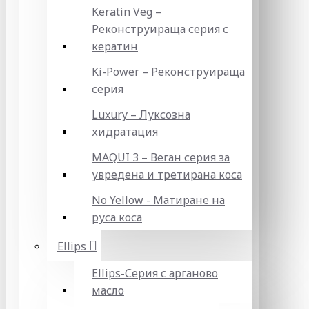
Keratin Veg –
Реконструираща серия с
кератин
Ki-Power – Реконструираща
серия
Luxury – Луксозна
хидратация
MAQUI 3 – Веган серия за
увредена и третирана коса
No Yellow - Матиране на
руса коса
Ellips
Ellips-Серия с арганово
масло