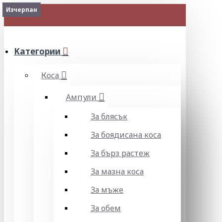
Изчерпан
Изчерпан
МЕНЮ
Категории
Коса
Ампули
За блясък
За боядисана коса
За бърз растеж
За мазна коса
За мъже
За обем