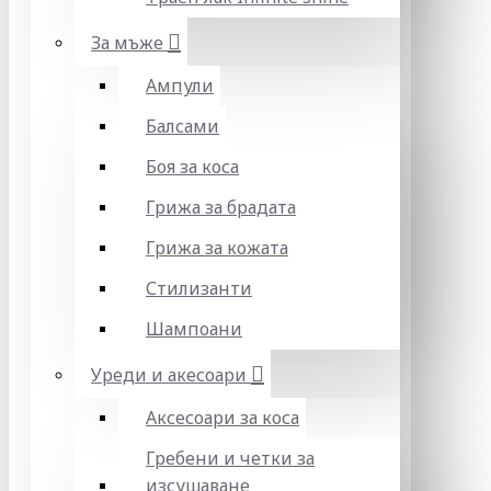
За мъже
Ампули
Балсами
Боя за коса
Грижа за брадата
Грижа за кожата
Стилизанти
Шампоани
Уреди и акесоари
Аксесоари за коса
Гребени и четки за
изсушаване