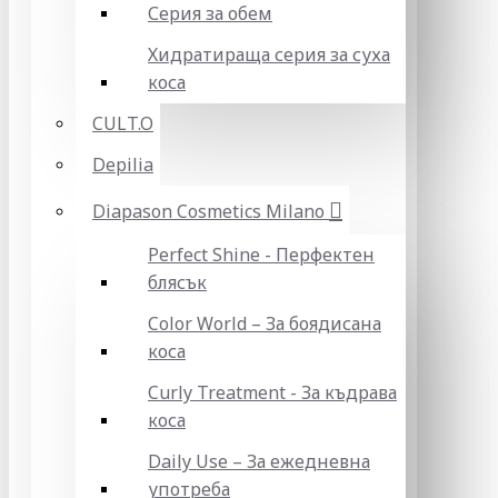
Серия за обем
Хидратираща серия за суха
коса
CULT.O
Depilia
Diapason Cosmetics Milano
Perfect Shine - Перфектен
блясък
Color World – За боядисана
коса
Curly Treatment - За къдрава
коса
Daily Use – За ежедневна
употреба