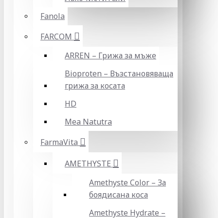
Fanola
FARCOM
ARREN – Грижа за мъже
Bioproten – Възстановяваща
грижа за косата
HD
Mea Natutra
FarmaVita
AMETHYSTE
Amethyste Color – За
боядисана коса
Amethyste Hydrate –