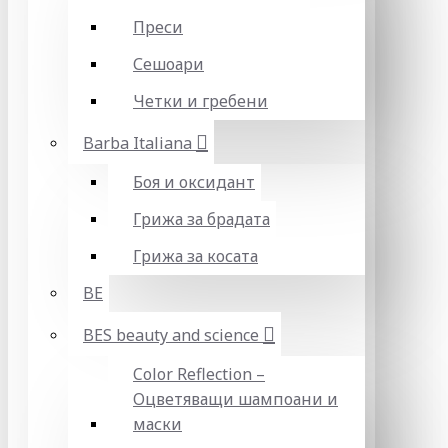
Преси
Сешоари
Четки и гребени
Barba Italiana
Боя и оксидант
Грижа за брадата
Грижа за косата
BE
BES beauty and science
Color Reflection –
Оцветяващи шампоани и
маски