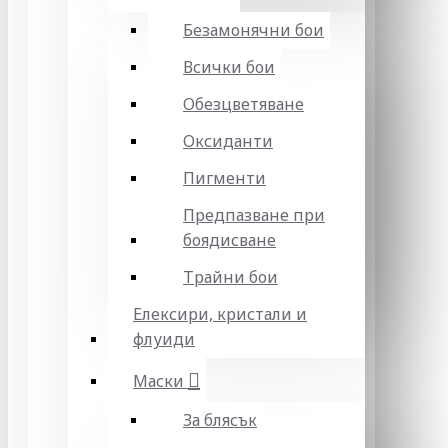
Безамонячни бои
Всички бои
Обезцветяване
Оксиданти
Пигменти
Предпазване при
боядисване
Трайни бои
Елексири, кристали и
флуиди
Маски
За блясък