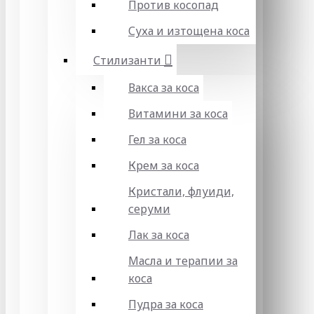
Против косопад
Суха и изтощена коса
Стилизанти
Вакса за коса
Витамини за коса
Гел за коса
Крем за коса
Кристали, флуиди,
серуми
Лак за коса
Масла и терапии за
коса
Пудра за коса