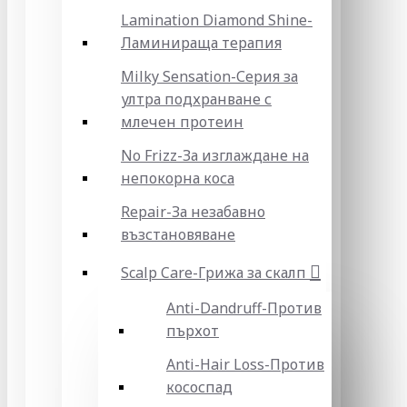
Lamination Diamond Shine-
Ламинираща терапия
Milky Sensation-Серия за
ултра подхранване с
млечен протеин
No Frizz-За изглаждане на
непокорна коса
Repair-За незабавно
възстановяване
Scalp Care-Грижа за скалп
Anti-Dandruff-Против
пърхот
Anti-Hair Loss-Против
кососпад