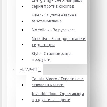
Energizing - Енергизираща
серия против косопад
Filler - За уплътняване и
възстановяване
No Yellow - За руса коса
Nutritive - За подхранване и
хидратация
Style - Стилизиращи
продукти
ALFAPARF
Cellula Madre - Терапия със
стволови клетки
Invisible Root - Оцветяващи
продукти за корени