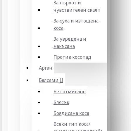
За пърхот и
чувствителен скалп
За суха и изтощена
коса
За увредена и
накъсана
Против косопад
Арган
Балсами
Без отмиване
Блясък
Боядисана коса
Всеки тип коса/