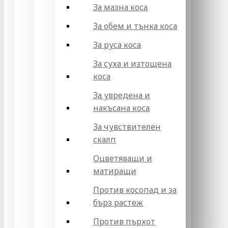
За мазна коса
За обем и тънка коса
За руса коса
За суха и изтощена
коса
За увредена и
накъсана коса
За чувствителен
скалп
Оцветяващи и
матиращи
Против косопад и за
бърз растеж
Против пърхот