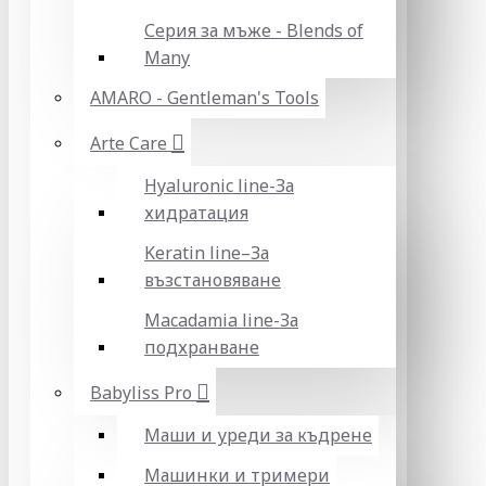
Серия за мъже - Blends of
Many
AMARO - Gentleman's Tools
Arte Care
Hyaluronic line-За
хидратация
Keratin line–За
възстановяване
Macadamia line-За
подхранване
Babyliss Pro
Маши и уреди за къдрене
Машинки и тримери