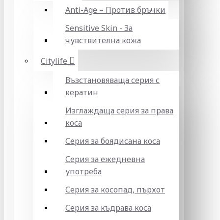
Anti-Age – Против бръчки
Sensitive Skin - За
чувствителна кожа
Citylife
Възстановяваща серия с
кератин
Изглаждаща серия за права
коса
Серия за боядисана коса
Серия за ежедневна
употреба
Серия за косопад, пърхот
Серия за къдрава коса