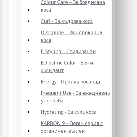
Colour Care – За боядисана
коса
Curl - За къдрава коса
Discipline – За непокорна
коса
E-Styling – Стилизанти
Echosline Color - Боя и
оксидант
Energy - Против косопад
Frequent Use - За ежедневна
употреба
Hydrating - За суха коса
KARBON 9 – Веган серия с
органичен въглен