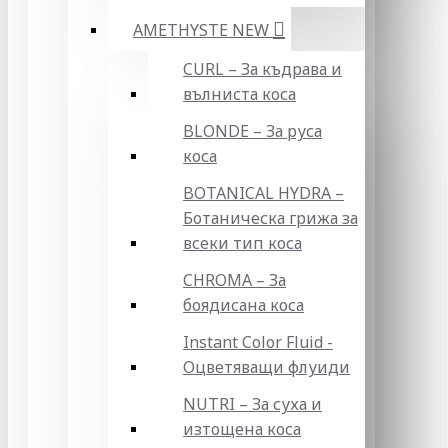
AMETHYSTE NEW
CURL – За къдрава и
вълниста коса
BLONDE – За руса
коса
BOTANICAL HYDRA –
Ботаническа грижа за
всеки тип коса
CHROMA – За
боядисана коса
Instant Color Fluid -
Оцветяващи флуиди
NUTRI – За суха и
изтощена коса