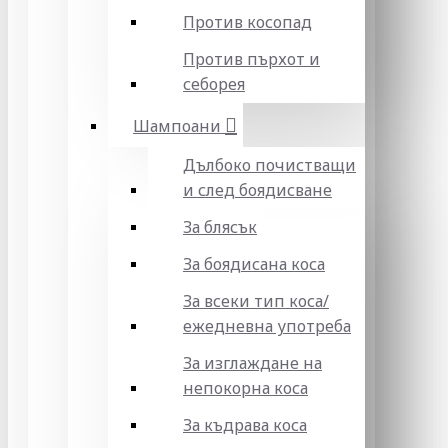
Против косопад
Против пърхот и
себорея
Шампоани
Дълбоко почистващи
и след боядисване
За блясък
За боядисана коса
За всеки тип коса/
ежедневна употреба
За изглаждане на
непокорна коса
За къдрава коса