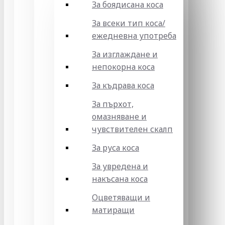
За боядисана коса
За всеки тип коса/
ежедневна употреба
За изглаждане и
непокорна коса
За къдрава коса
За пърхот,
омазняване и
чувствителен скалп
За руса коса
За увредена и
накъсана коса
Оцветяващи и
матиращи