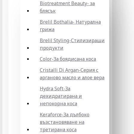
Biotreatment Beauty- за
блясък
Brelil Bothalia- Натурална
грижа
Brelil Styling-Стилизиращи
продукти
Color-За боядисана коса
Cristalli Di Argan-Серия с
арганово масло и алое вера
Hydra Soft-За
дехидратирана и
непокорна коса
Keraforce-За дълбоко
възстановяване на
третирана коса