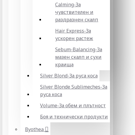
Calming-За
чувствителен и
раздразнен скалп
Hair Express-За
ускорен растеж
Sebum-Balancing-За
мазен скалп и сухи
краища
Silver Blond-За руса коса
Silver Blonde Sublіmeches-За
руса коса
Volume-За обем и плътност
Боя и технически продукти
Byothea