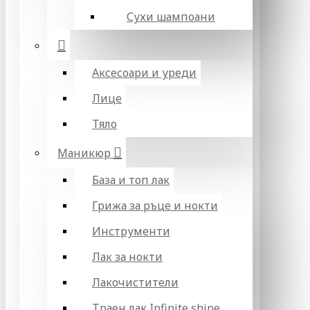
Сухи шампоани
Аксесоари и уреди
Лице
Тяло
Маникюр
База и топ лак
Грижа за ръце и нокти
Инструменти
Лак за нокти
Лакочистители
Траен лак Infinite shine