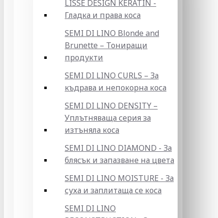
LISSE DESIGN KERATIN -
Гладка и права коса
SEMI DI LINO Blonde and
Brunette – Тониращи
продукти
SEMI DI LINO CURLS – За
къдрава и непокорна коса
SEMI DI LINO DENSITY –
Уплътняваща серия за
изтъняла коса
SEMI DI LINO DIAMOND - За
блясък и запазване на цвета
SEMI DI LINO MOISTURE - За
суха и заплитаща се коса
SEMI DI LINO