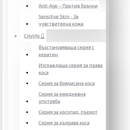
Anti-Age – Против бръчки
Sensitive Skin - За
чувствителна кожа
Citylife
Възстановяваща серия с
кератин
Изглаждаща серия за права
коса
Серия за боядисана коса
Серия за ежедневна
употреба
Серия за косопад, пърхот
Серия за къдрава коса