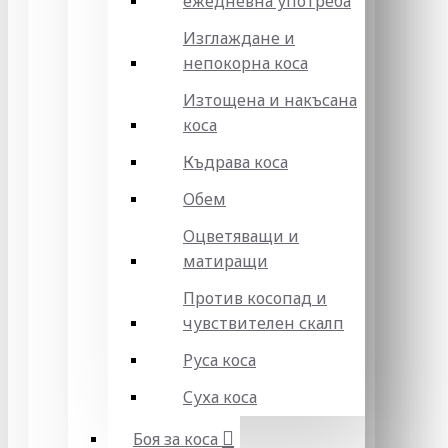
ежедневна употреба
Изглаждане и
непокорна коса
Изтощена и накъсана
коса
Къдрава коса
Обем
Оцветяващи и
матиращи
Против косопад и
чувствителен скалп
Руса коса
Суха коса
Боя за коса