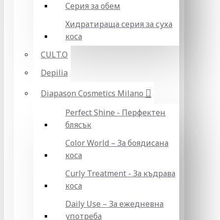
Серия за обем
Хидратираща серия за суха
коса
CULT.O
Depilia
Diapason Cosmetics Milano
Perfect Shine - Перфектен
блясък
Color World – За боядисана
коса
Curly Treatment - За къдрава
коса
Daily Use – За ежедневна
употреба