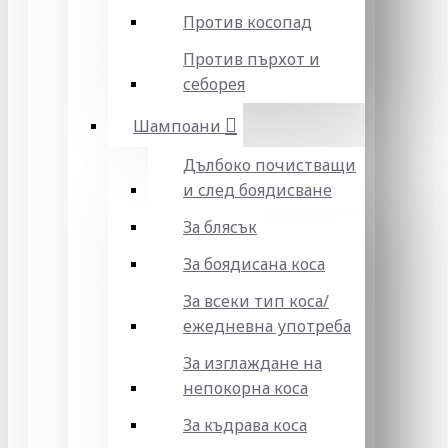
Против косопад
Против пърхот и
себорея
Шампоани
Дълбоко почистващи
и след боядисване
За блясък
За боядисана коса
За всеки тип коса/
ежедневна употреба
За изглаждане на
непокорна коса
За къдрава коса