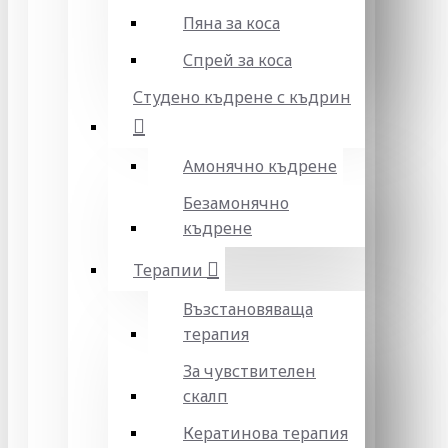
Пяна за коса
Спрей за коса
Студено къдрене с къдрин
Амонячно къдрене
Безамонячно
къдрене
Терапии
Възстановяваща
терапия
За чувствителен
скалп
Кератинова терапия