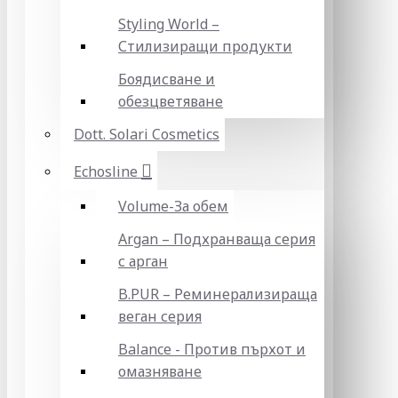
Styling World –
Стилизиращи продукти
Боядисване и
обезцветяване
Dott. Solari Cosmetics
Echosline
Volume-За обем
Argan – Подхранваща серия
с арган
B.PUR – Реминерализираща
веган серия
Balance - Против пърхот и
омазняване