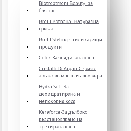
Biotreatment Beauty- за
блясък
Brelil Bothalia- Натурална
грижа
Brelil Styling-Стилизиращи
продукти
Color-За боядисана коса
Cristalli Di Argan-Серия с
арганово масло и алое вера
Hydra Soft-За
дехидратирана и
непокорна коса
Keraforce-За дълбоко
възстановяване на
третирана коса