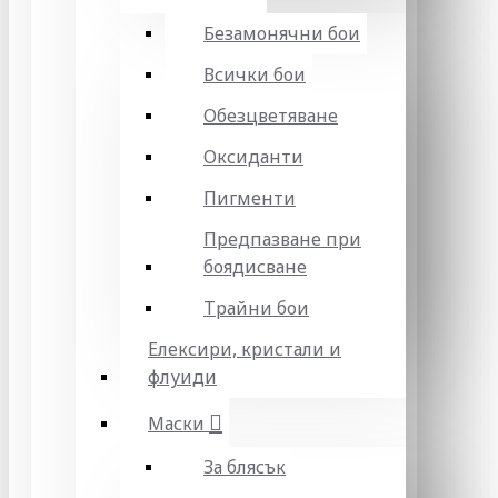
Безамонячни бои
Всички бои
Обезцветяване
Оксиданти
Пигменти
Предпазване при
боядисване
Трайни бои
Елексири, кристали и
флуиди
Маски
За блясък