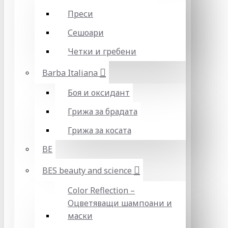
Преси
Сешоари
Четки и гребени
Barba Italiana
Боя и оксидант
Грижа за брадата
Грижа за косата
BE
BES beauty and science
Color Reflection –
Оцветяващи шампоани и
маски