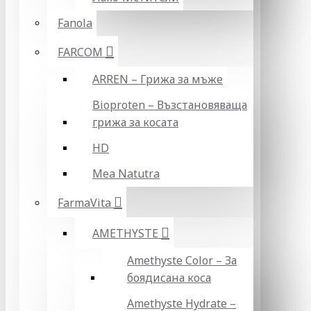
Fanola
FARCOM
ARREN – Грижа за мъже
Bioproten – Възстановяваща
грижа за косата
HD
Mea Natutra
FarmaVita
AMETHYSTE
Amethyste Color – За
боядисана коса
Amethyste Hydrate –