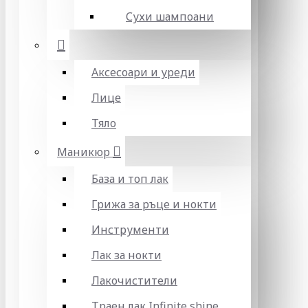
Сухи шампоани
Аксесоари и уреди
Лице
Тяло
Маникюр
База и топ лак
Грижа за ръце и нокти
Инструменти
Лак за нокти
Лакочистители
Траен лак Infinite shine