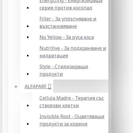
Energizing - Енергизираща
серия против косопад
Filler - За уплътняване и
възстановяване
No Yellow - За руса коса
Nutritive - За подхранване и
хидратация
Style - Стилизиращи
продукти
ALFAPARF
Cellula Madre - Терапия със
стволови клетки
Invisible Root - Оцветяващи
продукти за корени