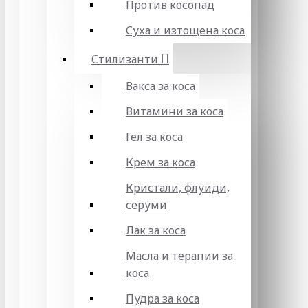
Против косопад
Суха и изтощена коса
Стилизанти
Вакса за коса
Витамини за коса
Гел за коса
Крем за коса
Кристали, флуиди,
серуми
Лак за коса
Масла и терапии за
коса
Пудра за коса