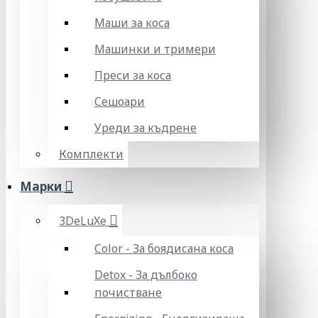
Маши за коса
Машинки и тримери
Преси за коса
Сешоари
Уреди за къдрене
Комплекти
Марки
3DeLuXe
Color - За боядисана коса
Detox - За дълбоко
почистване