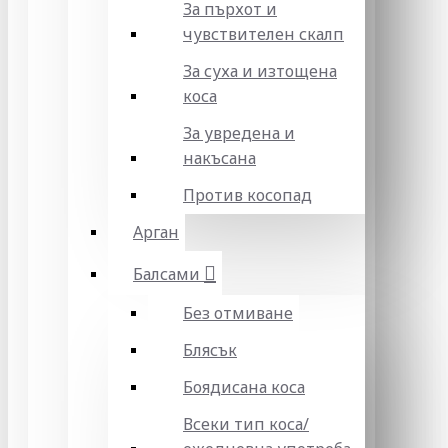
За пърхот и
чувствителен скалп
За суха и изтощена
коса
За увредена и
накъсана
Против косопад
Арган
Балсами
Без отмиване
Блясък
Боядисана коса
Всеки тип коса/