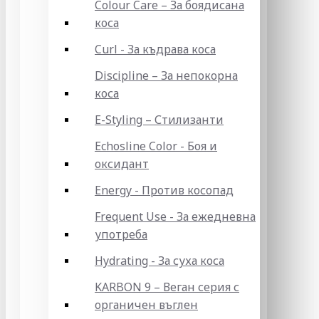
Colour Care – За боядисана
коса
Curl - За къдрава коса
Discipline – За непокорна
коса
E-Styling – Стилизанти
Echosline Color - Боя и
оксидант
Energy - Против косопад
Frequent Use - За ежедневна
употреба
Hydrating - За суха коса
KARBON 9 – Веган серия с
органичен въглен