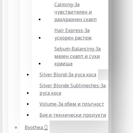
Calming-За
чувствителен и
раздразнен скалп
Hair Express-За
ускорен растеж
Sebum-Balancing-За
мазен скалп и сухи
краища
Silver Blond-За руса коса
Silver Blonde Sublіmeches-За
руса коса
Volume-За обем и плътност
Боя и технически продукти
Byothea