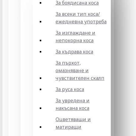
За боядисана коса
За всеки тип коса/
ежедневна употреба
За изглаждане и
непокорна коса
За къдрава коса
За пърхот,
омазняване и
чувствителен скалп
За руса коса
За увредена и
накъсана коса
Оцветяващи и
матиращи