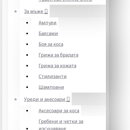
За мъже
Ампули
Балсами
Боя за коса
Грижа за брадата
Грижа за кожата
Стилизанти
Шампоани
Уреди и акесоари
Аксесоари за коса
Гребени и четки за
изсушаване