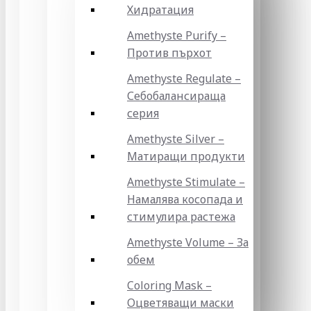
Хидратация
Amethyste Purify –
Против пърхот
Amethyste Regulate –
Себобалансираща
серия
Amethyste Silver –
Матиращи продукти
Amethyste Stimulate –
Намалява косопада и
стимулира растежа
Amethyste Volume – За
обем
Coloring Mask –
Оцветяващи маски