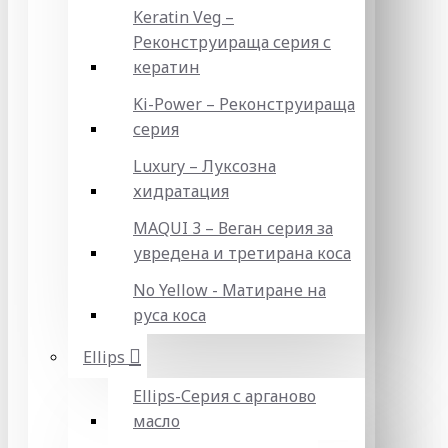
Keratin Veg –
Реконструираща серия с
кератин
Ki-Power – Реконструираща
серия
Luxury – Луксозна
хидратация
MAQUI 3 – Веган серия за
увредена и третирана коса
No Yellow - Матиране на
руса коса
Ellips
Ellips-Серия с арганово
масло