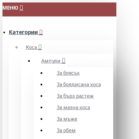
МЕНЮ
Категории
Коса
Ампули
За блясък
За боядисана коса
За бърз растеж
За мазна коса
За мъже
За обем