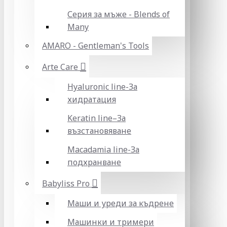
Серия за мъже - Blends of
Many
AMARO - Gentleman's Tools
Arte Care
Hyaluronic line-За
хидратация
Keratin line–За
възстановяване
Macadamia line-За
подхранване
Babyliss Pro
Маши и уреди за къдрене
Машинки и тримери