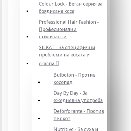
Colour Lock - Веган серия за
боядисана коса
Professional Hair Fashion -
Професионални
стилизанти
SILKAT - За специфични
проблеми на косата и
скалпа
Bulboton - Против
косопад
Day By Day - За
ежедневна употреба
Deforforante - Против
пърхот
Nutritivo - За суха и