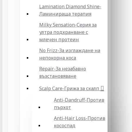
Lamination Diamond Shine-
Ламинираща терапия
Milky Sensation-Серия за
ултра подхранване с
млечен протеин
No Frizz-За изглаждане на
непокорна коса
Repair-За незабавно
възстановяване
Scalp Care-Грижа за скалп
Anti-Dandruff-Против
пърхот
Anti-Hair Loss-Против
кососпад