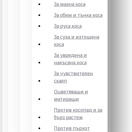
За мазна коса
За обем и тънка коса
За руса коса
За суха и изтощена
коса
За увредена и
накъсана коса
За чувствителен
скалп
Оцветяващи и
матиращи
Против косопад и за
бърз растеж
Против пърхот