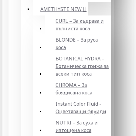
AMETHYSTE NEW
CURL – За къдрава и
вълниста коса
BLONDE – За руса
коса
BOTANICAL HYDRA –
Ботаническа грижа за
всеки тип коса
CHROMA – За
боядисана коса
Instant Color Fluid -
Оцветяващи флуиди
NUTRI – За суха и
изтощена коса