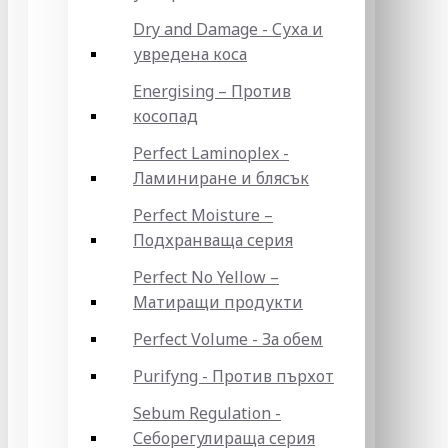
Dry and Damage - Суха и
увредена коса
Energising – Против
косопад
Perfect Laminoplex -
Ламиниране и блясък
Perfect Moisture –
Подхранваща серия
Perfect No Yellow –
Матиращи продукти
Perfect Volume - За обем
Purifyng - Против пърхот
Sebum Regulation -
Себорегулираща серия