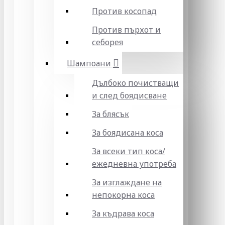
Против косопад
Против пърхот и
себорея
Шампоани
Дълбоко почистващи
и след боядисване
За блясък
За боядисана коса
За всеки тип коса/
ежедневна употреба
За изглаждане на
непокорна коса
За къдрава коса