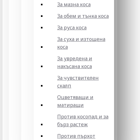
За мазна коса
За обем и тънка коса
За руса коса
За суха и изтощена
коса
За увредена и
накъсана коса
За чувствителен
скалп
Оцветяващи и
матиращи
Против косопад и за
бърз растеж
Против пърхот