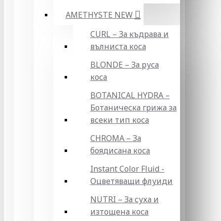
AMETHYSTE NEW
CURL – За къдрава и
вълниста коса
BLONDE – За руса
коса
BOTANICAL HYDRA –
Ботаническа грижа за
всеки тип коса
CHROMA – За
боядисана коса
Instant Color Fluid -
Оцветяващи флуиди
NUTRI – За суха и
изтощена коса