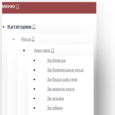
МЕНЮ
Категории
Коса
Ампули
За блясък
За боядисана коса
За бърз растеж
За мазна коса
За мъже
За обем