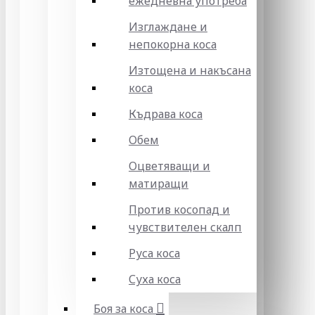
ежедневна употреба
Изглаждане и
непокорна коса
Изтощена и накъсана
коса
Къдрава коса
Обем
Оцветяващи и
матиращи
Против косопад и
чувствителен скалп
Руса коса
Суха коса
Боя за коса