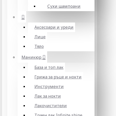
Сухи шампоани
Аксесоари и уреди
Лице
Тяло
Маникюр
База и топ лак
Грижа за ръце и нокти
Инструменти
Лак за нокти
Лакочистители
Траен лак Infinite shine