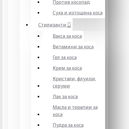
Против косопад
Суха и изтощена коса
Стилизанти
Вакса за коса
Витамини за коса
Гел за коса
Крем за коса
Кристали, флуиди,
серуми
Лак за коса
Масла и терапии за
коса
Пудра за коса