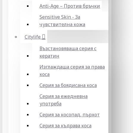
Anti-Age – Против бръчки
Sensitive Skin - За
чувствителна кожа
Citylife
Възстановяваща серия с
кератин
Изглаждаща серия за права
коса
Серия за боядисана коса
Серия за ежедневна
употреба
Серия за косопад, пърхот
Серия за къдрава коса