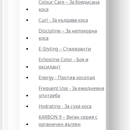
Colour Care – За боядисана
коса
Curl - За къдрава коса
Discipline – За непокорна
коса
E-Styling – Стилизанти
Echosline Color - Боя и
оксидант
Energy - Против косопад
Frequent Use - За ежедневна
употреба
Hydrating - За суха коса
KARBON 9 – Веган серия с
органичен въглен