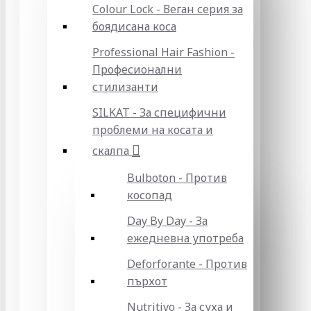
Colour Lock - Веган серия за
боядисана коса
Professional Hair Fashion -
Професионални
стилизанти
SILKAT - За специфични
проблеми на косата и
скалпа
Bulboton - Против
косопад
Day By Day - За
ежедневна употреба
Deforforante - Против
пърхот
Nutritivo - За суха и