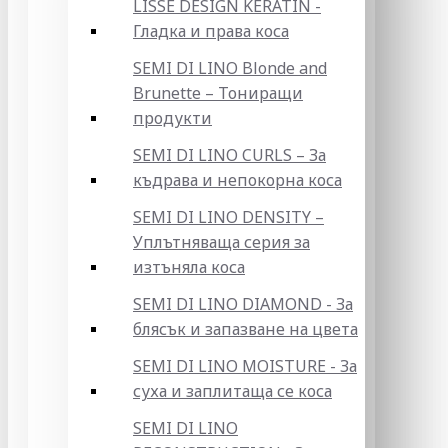
LISSE DESIGN KERATIN -
Гладка и права коса
SEMI DI LINO Blonde and
Brunette – Тониращи
продукти
SEMI DI LINO CURLS – За
къдрава и непокорна коса
SEMI DI LINO DENSITY –
Уплътняваща серия за
изтъняла коса
SEMI DI LINO DIAMOND - За
блясък и запазване на цвета
SEMI DI LINO MOISTURE - За
суха и заплитаща се коса
SEMI DI LINO