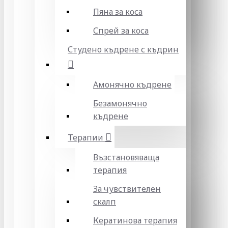
Пяна за коса
Спрей за коса
Студено къдрене с къдрин
Амонячно къдрене
Безамонячно
къдрене
Терапии
Възстановяваща
терапия
За чувствителен
скалп
Кератинова терапия