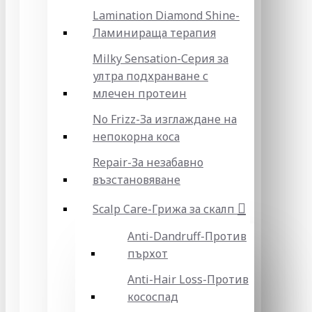
Lamination Diamond Shine-
Ламинираща терапия
Milky Sensation-Серия за
ултра подхранване с
млечен протеин
No Frizz-За изглаждане на
непокорна коса
Repair-За незабавно
възстановяване
Scalp Care-Грижа за скалп
Anti-Dandruff-Против
пърхот
Anti-Hair Loss-Против
кососпад