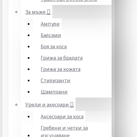
За мъже
Ампули
Балсами
Боя за коса
Грижа за брадата
Грижа за кожата
Стилизанти
Шампоани
Уреди и акесоари
Аксесоари за коса
Гребени и четки за
изсушаване