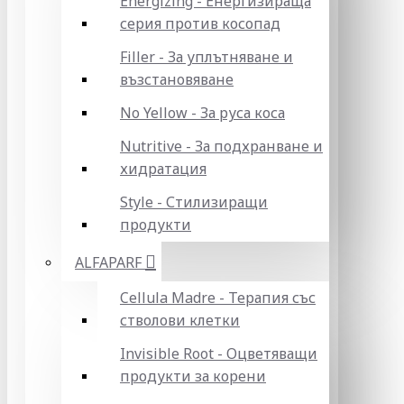
Energizing - Енергизираща
серия против косопад
Filler - За уплътняване и
възстановяване
No Yellow - За руса коса
Nutritive - За подхранване и
хидратация
Style - Стилизиращи
продукти
ALFAPARF
Cellula Madre - Терапия със
стволови клетки
Invisible Root - Оцветяващи
продукти за корени