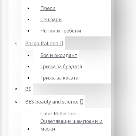
Преси
Сешоари
Четки и гребени
Barba Italiana
Боя и оксидант
Грижа за брадата
Грижа за косата
BE
BES beauty and science
Color Reflection –
Оцветяващи шампоани и
маски