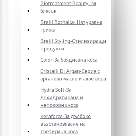
Biotreatment Beauty- за
блясък
Brelil Bothalia- Натурална
грижа
Brelil Styling-Стилизиращи
продукти
Color-За боядисана коса
Cristalli Di Argan-Серия с
арганово масло и алое вера
Hydra Soft-За
дехидратирана и
непокорна коса
Keraforce-За дълбоко
възстановяване на
третирана коса