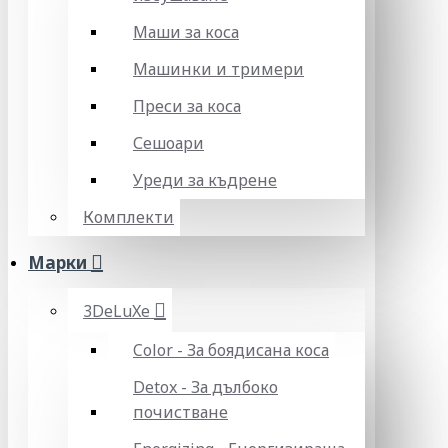
Маши за коса
Машинки и тримери
Преси за коса
Сешоари
Уреди за къдрене
Комплекти
Марки
3DeLuXe
Color - За боядисана коса
Detox - За дълбоко
почистване