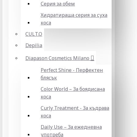
Серия за обем
Хидратираща серия за суха
коса
CULT.O
Depilia
Diapason Cosmetics Milano
Perfect Shine - Перфектен
блясък
Color World – За боядисана
коса
Curly Treatment - За къдрава
коса
Daily Use – За ежедневна
употреба