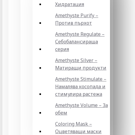
Хидратация
Amethyste Purify –
Против пърхот
Amethyste Regulate –
Себобалансираща
серия
Amethyste Silver –
Матиращи продукти
Amethyste Stimulate –
Намалява косопада и
стимулира растежа
Amethyste Volume – За
обем
Coloring Mask –
Оцветяващи маски