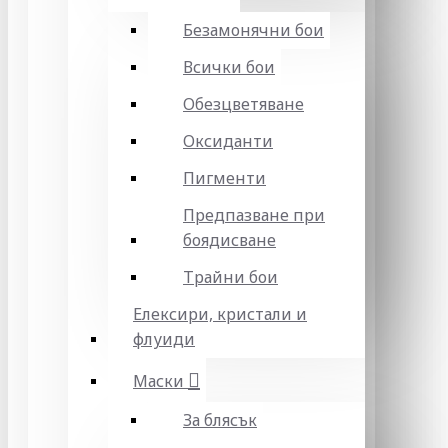
Безамонячни бои
Всички бои
Обезцветяване
Оксиданти
Пигменти
Предпазване при
боядисване
Трайни бои
Елексири, кристали и
флуиди
Маски
За блясък