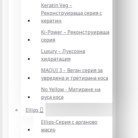
Keratin Veg –
Реконструираща серия с
кератин
Ki-Power – Реконструираща
серия
Luxury – Луксозна
хидратация
MAQUI 3 – Веган серия за
увредена и третирана коса
No Yellow - Матиране на
руса коса
Ellips
Ellips-Серия с арганово
масло