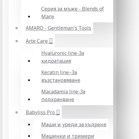
Серия за мъже - Blends of
Many
AMARO - Gentleman's Tools
Arte Care
Hyaluronic line-За
хидратация
Keratin line–За
възстановяване
Macadamia line-За
подхранване
Babyliss Pro
Маши и уреди за къдрене
Машинки и тримери