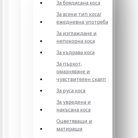
За боядисана коса
За всеки тип коса/
ежедневна употреба
За изглаждане и
непокорна коса
За къдрава коса
За пърхот,
омазняване и
чувствителен скалп
За руса коса
За увредена и
накъсана коса
Оцветяващи и
матиращи