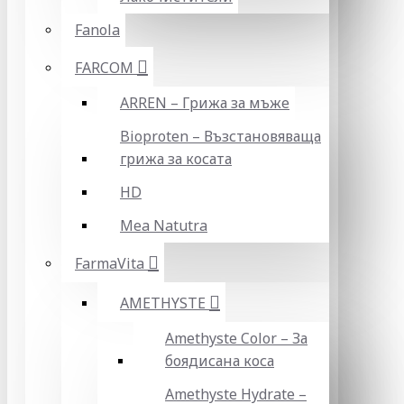
Fanola
FARCOM
ARREN – Грижа за мъже
Bioproten – Възстановяваща
грижа за косата
HD
Mea Natutra
FarmaVita
AMETHYSTE
Amethyste Color – За
боядисана коса
Amethyste Hydrate –