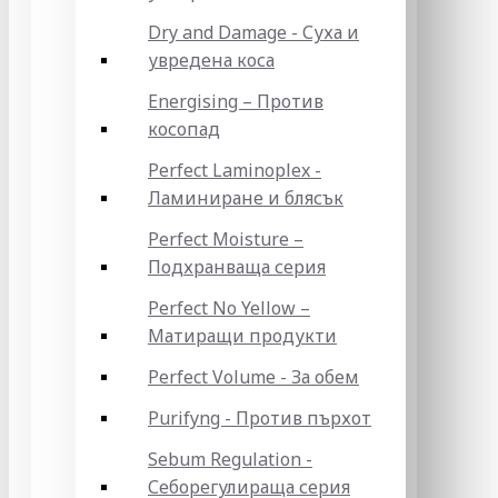
Dry and Damage - Суха и
увредена коса
Energising – Против
косопад
Perfect Laminoplex -
Ламиниране и блясък
Perfect Moisture –
Подхранваща серия
Perfect No Yellow –
Матиращи продукти
Perfect Volume - За обем
Purifyng - Против пърхот
Sebum Regulation -
Себорегулираща серия