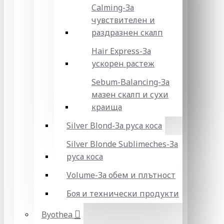
Calming-За
чувствителен и
раздразнен скалп
Hair Express-За
ускорен растеж
Sebum-Balancing-За
мазен скалп и сухи
краища
Silver Blond-За руса коса
Silver Blonde Sublіmeches-За
руса коса
Volume-За обем и плътност
Боя и технически продукти
Byothea