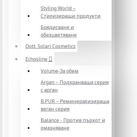
Styling World –
Стилизиращи продукти
Боядисване и
обезцветяване
Dott. Solari Cosmetics
Echosline
Volume-За обем
Argan – Подхранваща серия
с арган
B.PUR – Реминерализираща
веган серия
Balance - Против пърхот и
омазняване