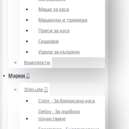
Маши за коса
Машинки и тримери
Преси за коса
Сешоари
Уреди за къдрене
Комплекти
Марки
3DeLuXe
Color - За боядисана коса
Detox - За дълбоко
почистване