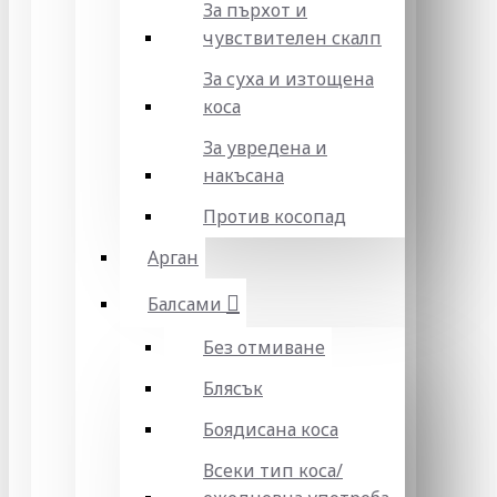
За пърхот и
чувствителен скалп
За суха и изтощена
коса
За увредена и
накъсана
Против косопад
Арган
Балсами
Без отмиване
Блясък
Боядисана коса
Всеки тип коса/