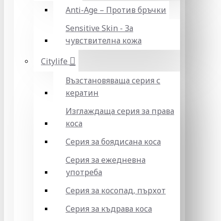
Anti-Age – Против бръчки
Sensitive Skin - За
чувствителна кожа
Citylife
Възстановяваща серия с
кератин
Изглаждаща серия за права
коса
Серия за боядисана коса
Серия за ежедневна
употреба
Серия за косопад, пърхот
Серия за къдрава коса