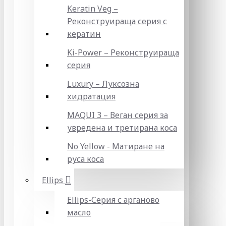
Keratin Veg –
Реконструираща серия с
кератин
Ki-Power – Реконструираща
серия
Luxury – Луксозна
хидратация
MAQUI 3 – Веган серия за
увредена и третирана коса
No Yellow - Матиране на
руса коса
Ellips
Ellips-Серия с арганово
масло