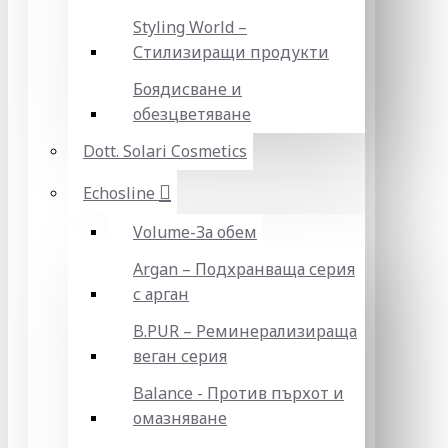
Styling World –
Стилизиращи продукти
Боядисване и
обезцветяване
Dott. Solari Cosmetics
Echosline
Volume-За обем
Argan – Подхранваща серия
с арган
B.PUR – Реминерализираща
веган серия
Balance - Против пърхот и
омазняване