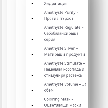
Хидратация
Amethyste Purify –
Против пърхот
Amethyste Regulate –
Себобалансираща
серия
Amethyste Silver –
Матиращи продукти
Amethyste Stimulate –
Намалява косопада и
стимулира растежа
Amethyste Volume – За
обем
Coloring Mask –
Оцветяващи маски