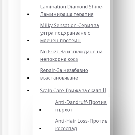
Lamination Diamond Shine-
Ламинираща терапия
Milky Sensation-Серия за
ултра подхранване с
млечен протеин
No Frizz-За изглаждане на
непокорна коса
Repair-За незабавно
възстановяване
Scalp Care-Грижа за скалп
Anti-Dandruff-Против
пърхот
Anti-Hair Loss-Против
кососпад