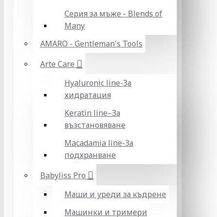
Серия за мъже - Blends of
Many
AMARO - Gentleman's Tools
Arte Care
Hyaluronic line-За
хидратация
Keratin line–За
възстановяване
Macadamia line-За
подхранване
Babyliss Pro
Маши и уреди за къдрене
Машинки и тримери