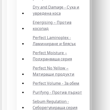
Dry and Damage - Суха и
увредена коса
Energising – Против
косопад
Perfect Laminoplex -
Ламиниране и блясък
Perfect Moisture –
Подхранваща серия
Perfect No Yellow –
Матиращи продукти
Perfect Volume - За обем
Purifyng - Против пърхот
Sebum Regulation -
Себорегулираща серия