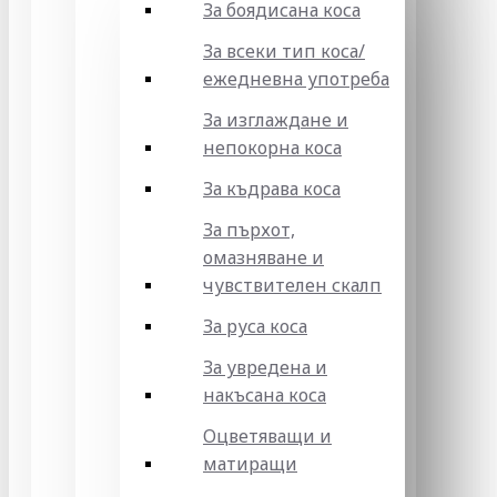
За боядисана коса
За всеки тип коса/
ежедневна употреба
За изглаждане и
непокорна коса
За къдрава коса
За пърхот,
омазняване и
чувствителен скалп
За руса коса
За увредена и
накъсана коса
Оцветяващи и
матиращи