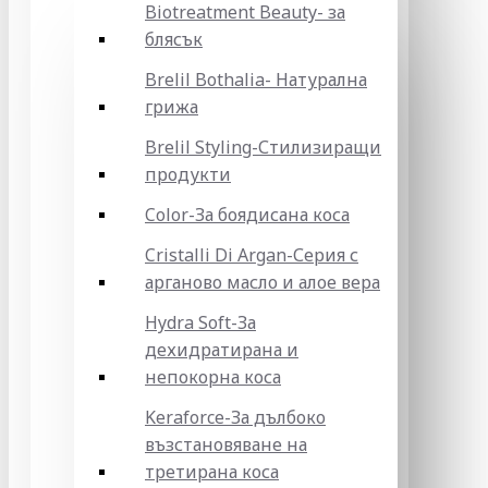
Biotreatment Beauty- за
блясък
Brelil Bothalia- Натурална
грижа
Brelil Styling-Стилизиращи
продукти
Color-За боядисана коса
Cristalli Di Argan-Серия с
арганово масло и алое вера
Hydra Soft-За
дехидратирана и
непокорна коса
Keraforce-За дълбоко
възстановяване на
третирана коса