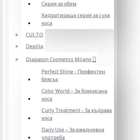
Серия за обем
Хидратираща серия за суха
коса
CULT.O
Depilia
Diapason Cosmetics Milano
Perfect Shine - Перфектен
блясък
Color World – За боядисана
коса
Curly Treatment - За къдрава
коса
Daily Use – За ежедневна
употреба