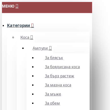
МЕНЮ
Категории
Коса
Ампули
За блясък
За боядисана коса
За бърз растеж
За мазна коса
За мъже
За обем