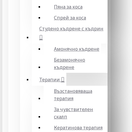
Пяна за коса
Спрей за коса
Студено къдрене с къдрин
Амонячно къдрене
Безамонячно
къдрене
Терапии
Възстановяваща
терапия
За чувствителен
скалп
Кератинова терапия