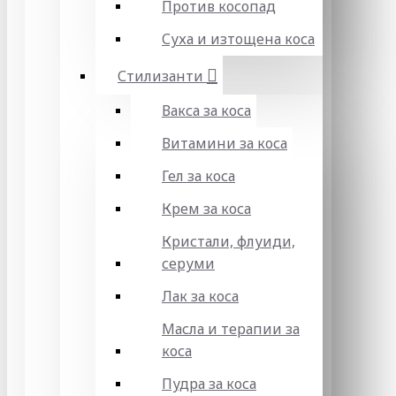
Против косопад
Суха и изтощена коса
Стилизанти
Вакса за коса
Витамини за коса
Гел за коса
Крем за коса
Кристали, флуиди,
серуми
Лак за коса
Масла и терапии за
коса
Пудра за коса