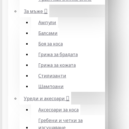
За мъже
Ампули
Балсами
Боя за коса
Грижа за брадата
Грижа за кожата
Стилизанти
Шампоани
Уреди и акесоари
Аксесоари за коса
Гребени и четки за
изсушаване