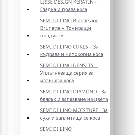
LISSE DESIGN KERATIN -
Гладка и права коса
SEMI DI LINO Blonde and
Brunette – Тониращи
продукти
SEMI DI LINO CURLS – За
къдрава и непокорна коса
SEMI DI LINO DENSITY –
Уплътняваща серия за
изтъняла коса
SEMI DI LINO DIAMOND - За
блясък и запазване на цвета
SEMI DI LINO MOISTURE - За
суха и заплитаща се коса
SEMI DI LINO