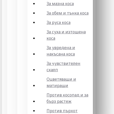
За мазна коса
За обем и тънка коса
За руса коса
За суха и изтощена
коса
За увредена и
накъсана коса
За чувствителен
скалп
Оцветяващи и
матиращи
Против косопад и за
бърз растеж
Против пърхот