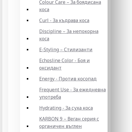
Colour Care – За боядисана
коса
Curl - За къдрава коса
Discipline – За непокорна
коса
E-Styling – Стилизанти
Echosline Color - Боя и
оксидант
Energy - Против косопад
Frequent Use - За ежедневна
употреба
Hydrating - За суха коса
KARBON 9 – Веган серия с
органичен въглен