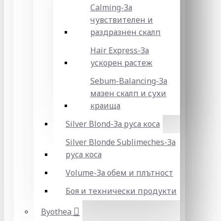
Calming-За
чувствителен и
раздразнен скалп
Hair Express-За
ускорен растеж
Sebum-Balancing-За
мазен скалп и сухи
краища
Silver Blond-За руса коса
Silver Blonde Sublіmeches-За
руса коса
Volume-За обем и плътност
Боя и технически продукти
Byothea