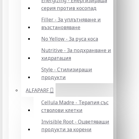
Energizing - Енергизираща
серия против косопад
Filler - За уплътняване и
възстановяване
No Yellow - За руса коса
Nutritive - За подхранване и
хидратация
Style - Стилизиращи
продукти
ALFAPARF
Cellula Madre - Терапия със
стволови клетки
Invisible Root - Оцветяващи
продукти за корени