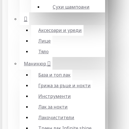
Сухи шампоани
Аксесоари и уреди
Лице
Тяло
Маникюр
База и топ лак
Грижа за ръце и нокти
Инструменти
Лак за нокти
Лакочистители
Траен лак Infinite shine