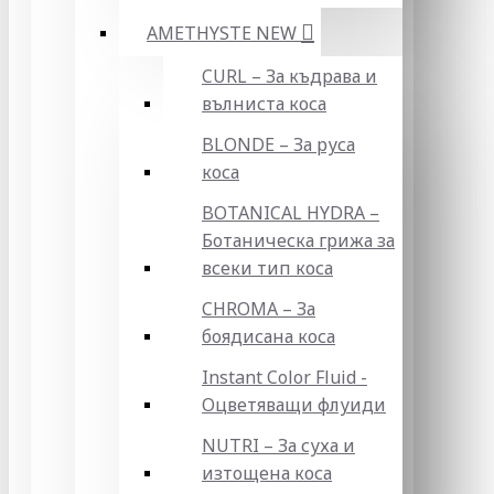
AMETHYSTE NEW
CURL – За къдрава и
вълниста коса
BLONDE – За руса
коса
BOTANICAL HYDRA –
Ботаническа грижа за
всеки тип коса
CHROMA – За
боядисана коса
Instant Color Fluid -
Оцветяващи флуиди
NUTRI – За суха и
изтощена коса