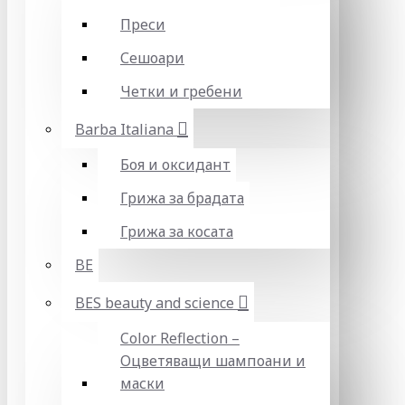
Преси
Сешоари
Четки и гребени
Barba Italiana
Боя и оксидант
Грижа за брадата
Грижа за косата
BE
BES beauty and science
Color Reflection –
Оцветяващи шампоани и
маски