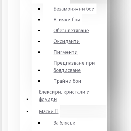
Безамонячни бои
Всички бои
Обезцветяване
Оксиданти
Пигменти
Предпазване при
боядисване
Трайни бои
Елексири, кристали и
флуиди
Маски
За блясък