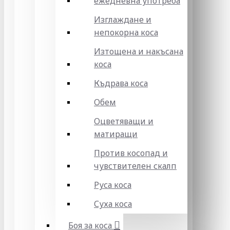
ежедневна употреба
Изглаждане и
непокорна коса
Изтощена и накъсана
коса
Къдрава коса
Обем
Оцветяващи и
матиращи
Против косопад и
чувствителен скалп
Руса коса
Суха коса
Боя за коса