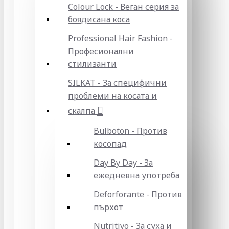
Colour Lock - Веган серия за
боядисана коса
Professional Hair Fashion -
Професионални
стилизанти
SILKAT - За специфични
проблеми на косата и
скалпа
Bulboton - Против
косопад
Day By Day - За
ежедневна употреба
Deforforante - Против
пърхот
Nutritivo - За суха и