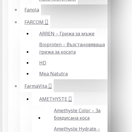
Fanola
FARCOM
ARREN – Грижа за мъже
Bioproten – Възстановяваща
грижа за косата
HD
Mea Natutra
FarmaVita
AMETHYSTE
Amethyste Color – За
боядисана коса
Amethyste Hydrate –