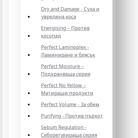
Dry and Damage - Суха и
увредена коса
Energising – Против
косопад
Perfect Laminoplex -
Ламиниране и блясък
Perfect Moisture –
Подхранваща серия
Perfect No Yellow –
Матиращи продукти
Perfect Volume - За обем
Purifyng - Против пърхот
Sebum Regulation -
Себорегулираща серия