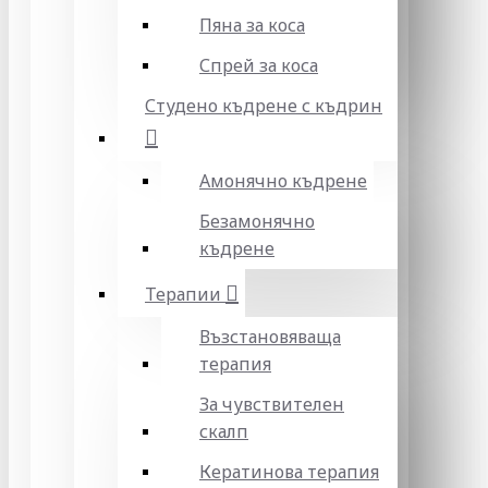
Пяна за коса
Спрей за коса
Студено къдрене с къдрин
Амонячно къдрене
Безамонячно
къдрене
Терапии
Възстановяваща
терапия
За чувствителен
скалп
Кератинова терапия