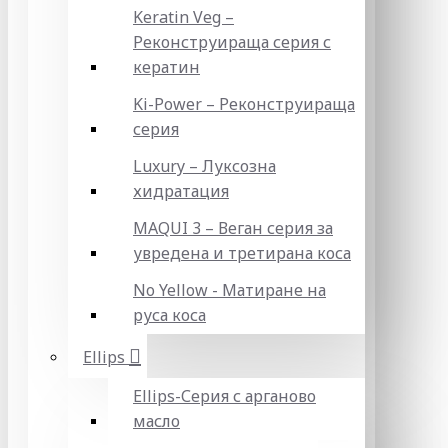
Keratin Veg –
Реконструираща серия с
кератин
Ki-Power – Реконструираща
серия
Luxury – Луксозна
хидратация
MAQUI 3 – Веган серия за
увредена и третирана коса
No Yellow - Матиране на
руса коса
Ellips
Ellips-Серия с арганово
масло