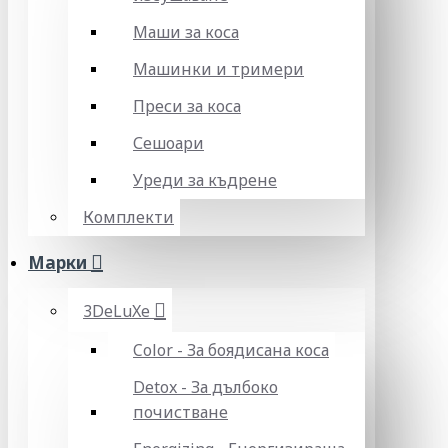
Маши за коса
Машинки и тримери
Преси за коса
Сешоари
Уреди за къдрене
Комплекти
Марки
3DeLuXe
Color - За боядисана коса
Detox - За дълбоко
почистване