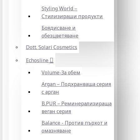
Styling World –
Стилизиращи продукти
Боядисване и
обезцветяване
Dott. Solari Cosmetics
Echosline
Volume-За обем
Argan – Подхранваща серия
с арган
B.PUR – Реминерализираща
веган серия
Balance - Против пърхот и
омазняване