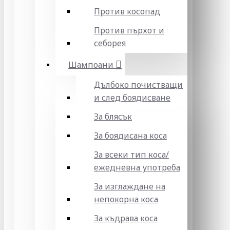
Против косопад
Против пърхот и
себорея
Шампоани
Дълбоко почистващи
и след боядисване
За блясък
За боядисана коса
За всеки тип коса/
ежедневна употреба
За изглаждане на
непокорна коса
За къдрава коса