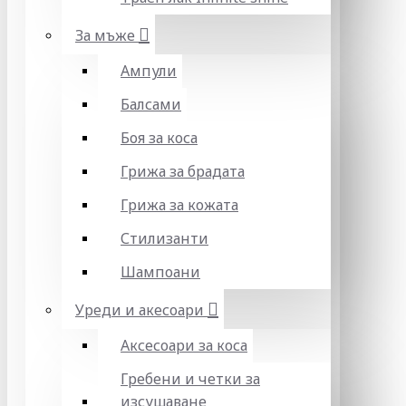
За мъже
Ампули
Балсами
Боя за коса
Грижа за брадата
Грижа за кожата
Стилизанти
Шампоани
Уреди и акесоари
Аксесоари за коса
Гребени и четки за
изсушаване