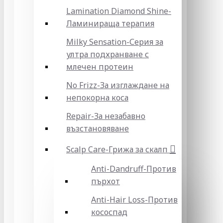
Lamination Diamond Shine-
Ламинираща терапия
Milky Sensation-Серия за
ултра подхранване с
млечен протеин
No Frizz-За изглаждане на
непокорна коса
Repair-За незабавно
възстановяване
Scalp Care-Грижа за скалп
Anti-Dandruff-Против
пърхот
Anti-Hair Loss-Против
кососпад