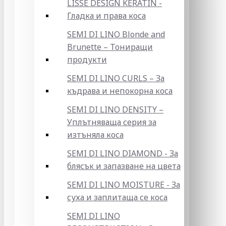
LISSE DESIGN KERATIN -
Гладка и права коса
SEMI DI LINO Blonde and
Brunette – Тониращи
продукти
SEMI DI LINO CURLS – За
къдрава и непокорна коса
SEMI DI LINO DENSITY –
Уплътняваща серия за
изтъняла коса
SEMI DI LINO DIAMOND - За
блясък и запазване на цвета
SEMI DI LINO MOISTURE - За
суха и заплитаща се коса
SEMI DI LINO