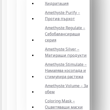
Хидратация
Amethyste Purify –
Против пърхот
Amethyste Regulate –
Себобалансираща
серия
Amethyste Silver –
Матиращи продукти
Amethyste Stimulate –
Намалява косопада и
стимулира растежа
Amethyste Volume – За
обем
Coloring Mask –
Оцветяващи маски