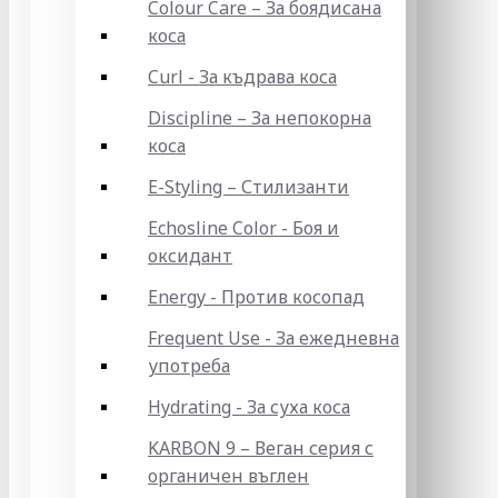
Colour Care – За боядисана
коса
Curl - За къдрава коса
Discipline – За непокорна
коса
E-Styling – Стилизанти
Echosline Color - Боя и
оксидант
Energy - Против косопад
Frequent Use - За ежедневна
употреба
Hydrating - За суха коса
KARBON 9 – Веган серия с
органичен въглен