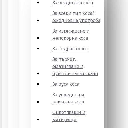
За боядисана коса
За всеки тип коса/
ежедневна употреба
За изглаждане и
непокорна коса
За къдрава коса
За пърхот,
омазняване и
чувствителен скалп
За руса коса
За увредена и
накъсана коса
Оцветяващи и
матиращи