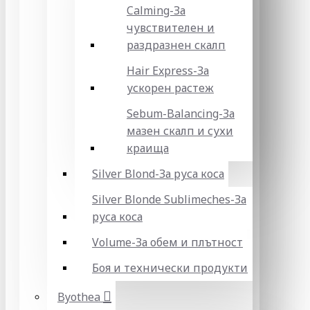
Calming-За
чувствителен и
раздразнен скалп
Hair Express-За
ускорен растеж
Sebum-Balancing-За
мазен скалп и сухи
краища
Silver Blond-За руса коса
Silver Blonde Sublіmeches-За
руса коса
Volume-За обем и плътност
Боя и технически продукти
Byothea