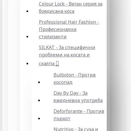
Colour Lock - Веган серия за
боядисана коса
Professional Hair Fashion -
Професионални
стилизанти
SILKAT - За специфични
проблеми на косата и
скалпа
Bulboton - Против
косопад
Day By Day - За
ежедневна употреба
Deforforante - Против
пърхот
Nutritivo - За суха и