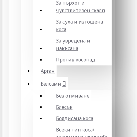
За пърхот и
чувствителен скалп
За суха и изтощена
коса
За увредена и
накъсана
Против косопад
Арган
Балсами
Без отмиване
Блясък
Боядисана коса
Всеки тип коса/