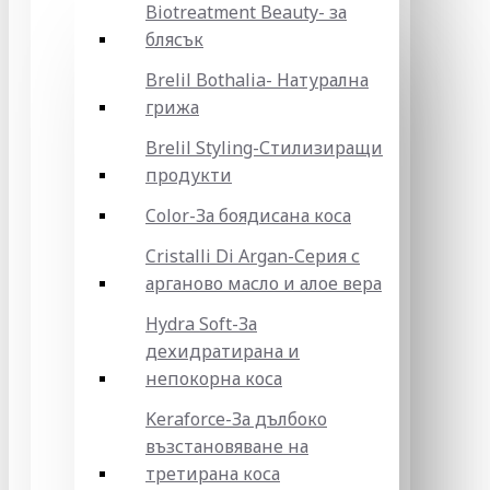
Biotreatment Beauty- за
блясък
Brelil Bothalia- Натурална
грижа
Brelil Styling-Стилизиращи
продукти
Color-За боядисана коса
Cristalli Di Argan-Серия с
арганово масло и алое вера
Hydra Soft-За
дехидратирана и
непокорна коса
Keraforce-За дълбоко
възстановяване на
третирана коса