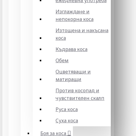
ежедневна употреба
Изглаждане и
непокорна коса
Изтощена и накъсана
коса
Къдрава коса
Обем
Оцветяващи и
матиращи
Против косопад и
чувствителен скалп
Руса коса
Суха коса
Боя за коса