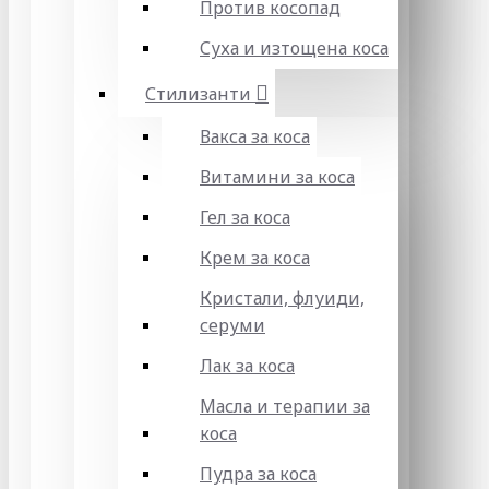
Против косопад
Суха и изтощена коса
Стилизанти
Вакса за коса
Витамини за коса
Гел за коса
Крем за коса
Кристали, флуиди,
серуми
Лак за коса
Масла и терапии за
коса
Пудра за коса