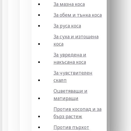
За мазна коса
За обем и тънка коса
За руса коса
За суха и изтощена
коса
За увредена и
накъсана коса
За чувствителен
скалп
Оцветяващи и
матиращи
Против косопад и за
бърз растеж
Против пърхот