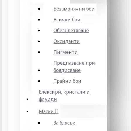
Безамонячни бои
Всички бои
Обезцветяване
Оксиданти
Пигменти
Предпазване при
боядисване
Трайни бои
Елексири, кристали и
флуиди
Маски
За блясък