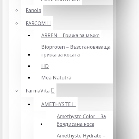
Fanola
FARCOM
ARREN – Грижа за мъже
Bioproten – Възстановяваща
грижа за косата
HD
Mea Natutra
FarmaVita
AMETHYSTE
Amethyste Color – За
боядисана коса
Amethyste Hydrate –