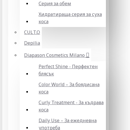
Серия за обем
Хидратираща серия за суха
коса
CULT.O
Depilia
Diapason Cosmetics Milano
Perfect Shine - Перфектен
блясък
Color World – За боядисана
коса
Curly Treatment - За къдрава
коса
Daily Use – За ежедневна
употреба