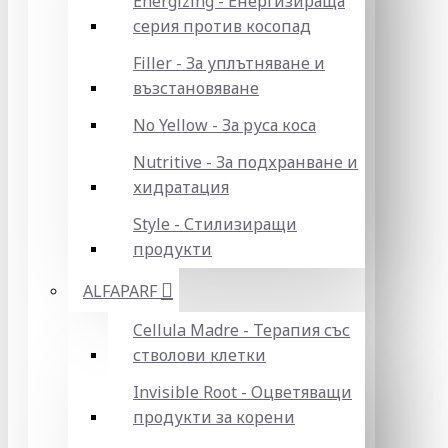
Energizing - Енергизираща
серия против косопад
Filler - За уплътняване и
възстановяване
No Yellow - За руса коса
Nutritive - За подхранване и
хидратация
Style - Стилизиращи
продукти
ALFAPARF
Cellula Madre - Терапия със
стволови клетки
Invisible Root - Оцветяващи
продукти за корени