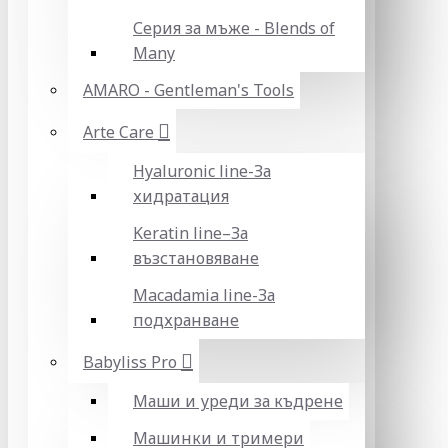
Серия за мъже - Blends of
Many
AMARO - Gentleman's Tools
Arte Care
Hyaluronic line-За
хидратация
Keratin line–За
възстановяване
Macadamia line-За
подхранване
Babyliss Pro
Маши и уреди за къдрене
Машинки и тримери