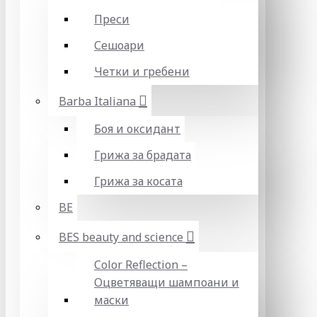
Преси
Сешоари
Четки и гребени
Barba Italiana
Боя и оксидант
Грижа за брадата
Грижа за косата
BE
BES beauty and science
Color Reflection –
Оцветяващи шампоани и
маски