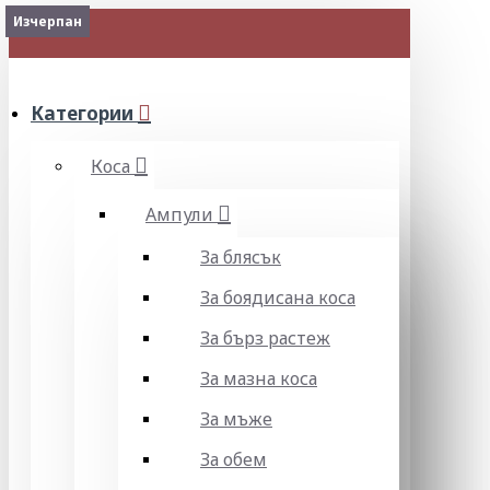
Наличен
Изчерпан
МЕНЮ
Категории
Коса
Ампули
За блясък
За боядисана коса
За бърз растеж
За мазна коса
За мъже
За обем