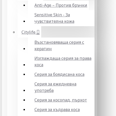
Anti-Age – Против бръчки
Sensitive Skin - За
чувствителна кожа
Citylife
Възстановяваща серия с
кератин
Изглаждаща серия за права
коса
Серия за боядисана коса
Серия за ежедневна
употреба
Серия за косопад, пърхот
Серия за къдрава коса