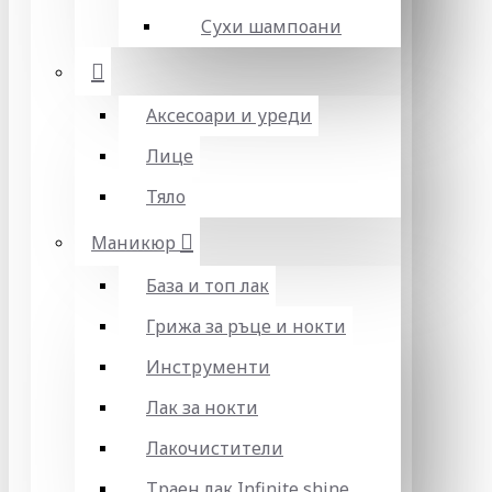
Сухи шампоани
Аксесоари и уреди
Лице
Тяло
Маникюр
База и топ лак
Грижа за ръце и нокти
Инструменти
Лак за нокти
Лакочистители
Траен лак Infinite shine