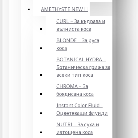
AMETHYSTE NEW
CURL – За къдрава и
вълниста коса
BLONDE – За руса
коса
BOTANICAL HYDRA –
Ботаническа грижа за
всеки тип коса
CHROMA – За
боядисана коса
Instant Color Fluid -
Оцветяващи флуиди
NUTRI – За суха и
изтощена коса