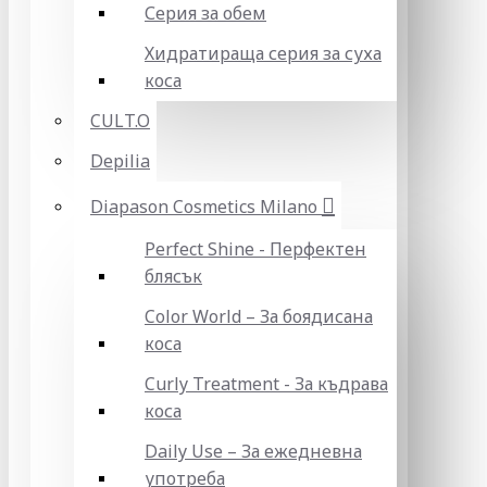
Серия за обем
Хидратираща серия за суха
коса
CULT.O
Depilia
Diapason Cosmetics Milano
Perfect Shine - Перфектен
блясък
Color World – За боядисана
коса
Curly Treatment - За къдрава
коса
Daily Use – За ежедневна
употреба