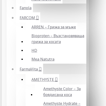
Fanola
FARCOM
ARREN – Грижа за мъже
Bioproten – Възстановяваща
грижа за косата
HD
Mea Natutra
FarmaVita
AMETHYSTE
Amethyste Color – За
боядисана коса
Amethyste Hydrate –