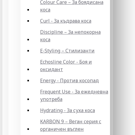
Colour Care – За боядисана
коса
Curl - За къдрава коса
Discipline – За непокорна
коса
E-Styling – Стилизанти
Echosline Color - Боя и
оксидант
Energy - Против косопад
Frequent Use - За ежедневна
употреба
Hydrating - За суха коса
KARBON 9 – Веган серия с
органичен въглен