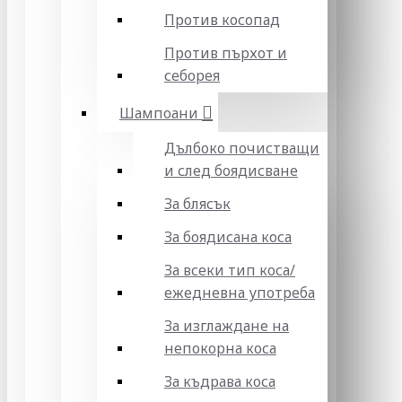
Против косопад
Против пърхот и
себорея
Шампоани
Дълбоко почистващи
и след боядисване
За блясък
За боядисана коса
За всеки тип коса/
ежедневна употреба
За изглаждане на
непокорна коса
За къдрава коса