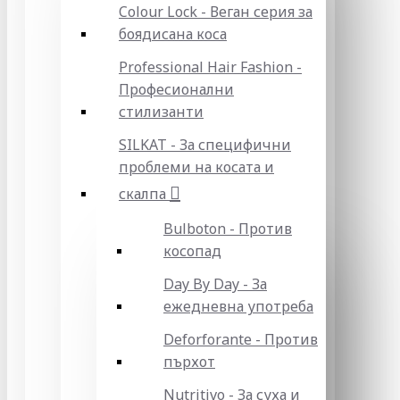
Colour Lock - Веган серия за
боядисана коса
Professional Hair Fashion -
Професионални
стилизанти
SILKAT - За специфични
проблеми на косата и
скалпа
Bulboton - Против
косопад
Day By Day - За
ежедневна употреба
Deforforante - Против
пърхот
Nutritivo - За суха и