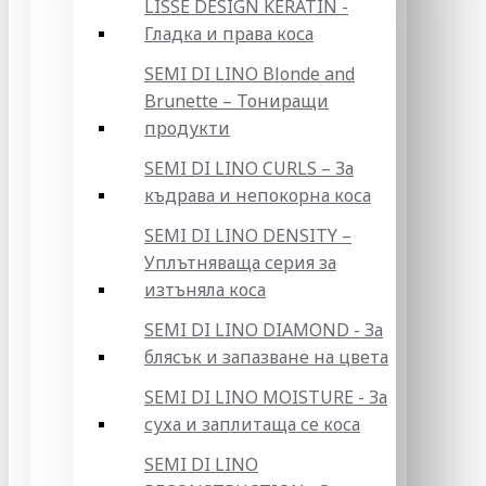
LISSE DESIGN KERATIN -
Гладка и права коса
SEMI DI LINO Blonde and
Brunette – Тониращи
продукти
SEMI DI LINO CURLS – За
къдрава и непокорна коса
SEMI DI LINO DENSITY –
Уплътняваща серия за
изтъняла коса
SEMI DI LINO DIAMOND - За
блясък и запазване на цвета
SEMI DI LINO MOISTURE - За
суха и заплитаща се коса
SEMI DI LINO