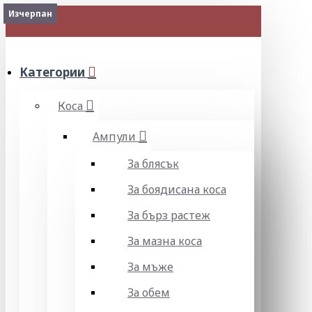
Изчерпан
МЕНЮ
Категории
Коса
Ампули
За блясък
За боядисана коса
За бърз растеж
За мазна коса
За мъже
За обем