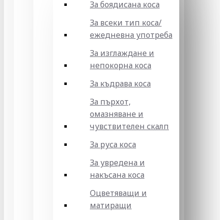
За боядисана коса
За всеки тип коса/
ежедневна употреба
За изглаждане и
непокорна коса
За къдрава коса
За пърхот,
омазняване и
чувствителен скалп
За руса коса
За увредена и
накъсана коса
Оцветяващи и
матиращи