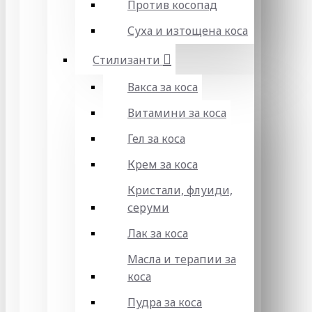
Против косопад
Суха и изтощена коса
Стилизанти
Вакса за коса
Витамини за коса
Гел за коса
Крем за коса
Кристали, флуиди,
серуми
Лак за коса
Масла и терапии за
коса
Пудра за коса