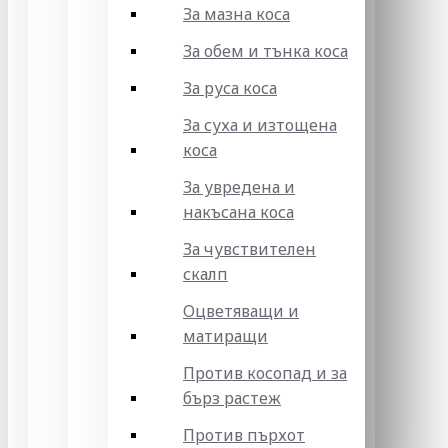
За мазна коса
За обем и тънка коса
За руса коса
За суха и изтощена
коса
За увредена и
накъсана коса
За чувствителен
скалп
Оцветяващи и
матиращи
Против косопад и за
бърз растеж
Против пърхот