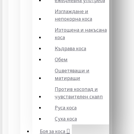
ежедневна употреба
Изглаждане и
непокорна коса
Изтощена и накъсана
коса
Къдрава коса
Обем
Оцветяващи и
матиращи
Против косопад и
чувствителен скалп
Руса коса
Суха коса
Боя за коса