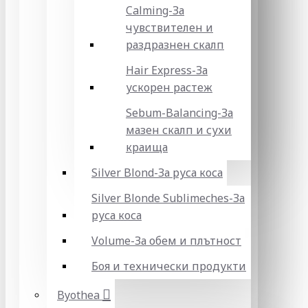
Calming-За
чувствителен и
раздразнен скалп
Hair Express-За
ускорен растеж
Sebum-Balancing-За
мазен скалп и сухи
краища
Silver Blond-За руса коса
Silver Blonde Sublіmeches-За
руса коса
Volume-За обем и плътност
Боя и технически продукти
Byothea