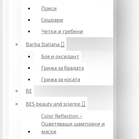
Преси
Сешоари
Четки и гребени
Barba Italiana
Боя и оксидант
Грижа за брадата
Грижа за косата
BE
BES beauty and science
Color Reflection –
Оцветяващи шампоани и
маски