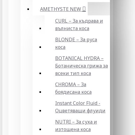
AMETHYSTE NEW
CURL – За къдрава и
вълниста коса
BLONDE – За руса
коса
BOTANICAL HYDRA –
Ботаническа грижа за
всеки тип коса
CHROMA – За
боядисана коса
Instant Color Fluid -
Оцветяващи флуиди
NUTRI – За суха и
изтощена коса