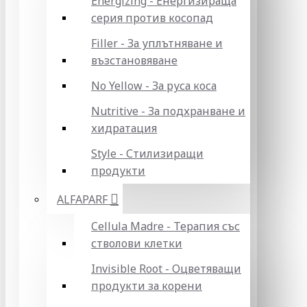
Energizing - Енергизираща
серия против косопад
Filler - За уплътняване и
възстановяване
No Yellow - За руса коса
Nutritive - За подхранване и
хидратация
Style - Стилизиращи
продукти
ALFAPARF
Cellula Madre - Терапия със
стволови клетки
Invisible Root - Оцветяващи
продукти за корени