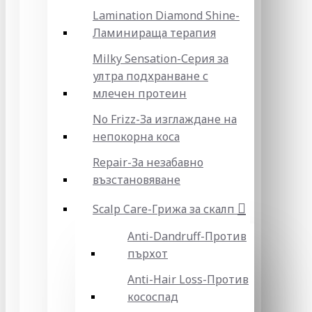
Lamination Diamond Shine-
Ламинираща терапия
Milky Sensation-Серия за
ултра подхранване с
млечен протеин
No Frizz-За изглаждане на
непокорна коса
Repair-За незабавно
възстановяване
Scalp Care-Грижа за скалп
Anti-Dandruff-Против
пърхот
Anti-Hair Loss-Против
кососпад