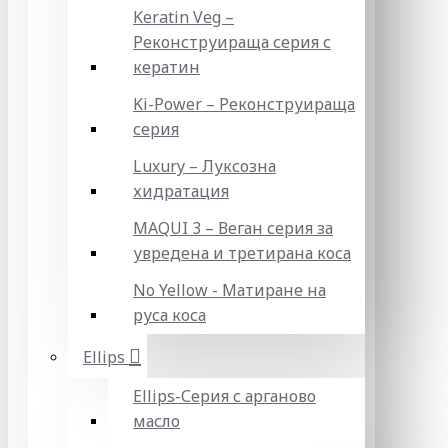
Keratin Veg –
Реконструираща серия с
кератин
Ki-Power – Реконструираща
серия
Luxury – Луксозна
хидратация
MAQUI 3 – Веган серия за
увредена и третирана коса
No Yellow - Матиране на
руса коса
Ellips
Ellips-Серия с арганово
масло