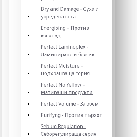
Dry and Damage - Суха и
увредена коса
Energising – Против
косопад
Perfect Laminoplex -
Ламиниране и блясък
Perfect Moisture –
Подхранваща серия
Perfect No Yellow –
Матиращи продукти
Perfect Volume - За обем
Purifyng - Против пърхот
Sebum Regulation -
Себорегулираща серия