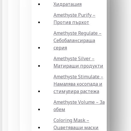
Хидратация
Amethyste Purify –
Против пърхот
Amethyste Regulate –
Себобалансираща
серия
Amethyste Silver –
Матиращи продукти
Amethyste Stimulate –
Намалява косопада и
стимулира растежа
Amethyste Volume – За
обем
Coloring Mask –
Оцветяващи маски