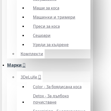
Маши за коса
Машинки и тримери
Преси за коса
Сешоари
Уреди за къдрене
Комплекти
Марки
3DeLuXe
Color - За боядисана коса
Detox - За дълбоко
почистване