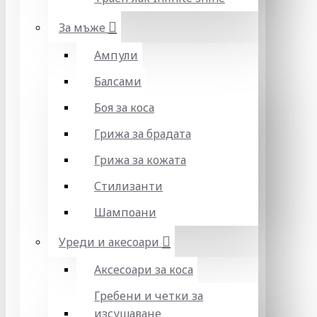
За мъже
Ампули
Балсами
Боя за коса
Грижа за брадата
Грижа за кожата
Стилизанти
Шампоани
Уреди и акесоари
Аксесоари за коса
Гребени и четки за
изсушаване