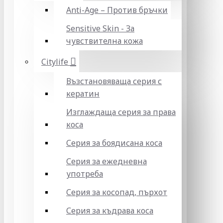
Anti-Age – Против бръчки
Sensitive Skin - За
чувствителна кожа
Citylife
Възстановяваща серия с
кератин
Изглаждаща серия за права
коса
Серия за боядисана коса
Серия за ежедневна
употреба
Серия за косопад, пърхот
Серия за къдрава коса