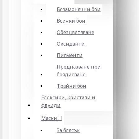
Безамонячни бои
Всички бои
Обезцветяване
Оксиданти
Пигменти
Предпазване при
боядисване
Трайни бои
Елексири, кристали и
флуиди
Маски
За блясък