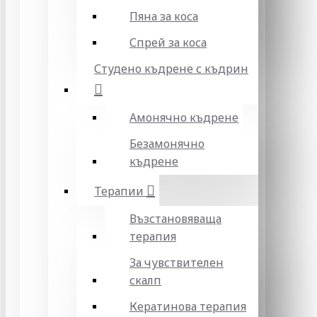
Пяна за коса
Спрей за коса
Студено къдрене с къдрин
Амонячно къдрене
Безамонячно
къдрене
Терапии
Възстановяваща
терапия
За чувствителен
скалп
Кератинова терапия