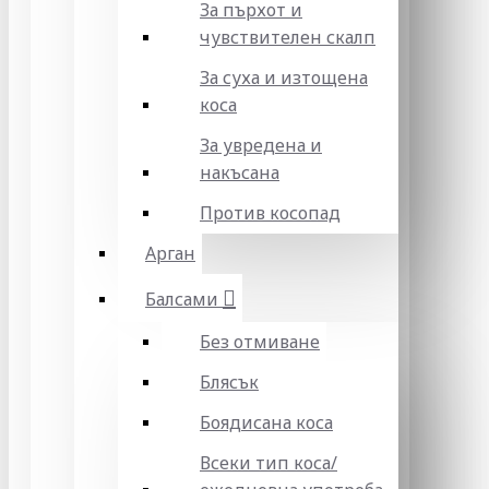
За пърхот и
чувствителен скалп
За суха и изтощена
коса
За увредена и
накъсана
Против косопад
Арган
Балсами
Без отмиване
Блясък
Боядисана коса
Всеки тип коса/