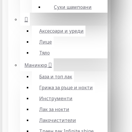
Сухи шампоани
Аксесоари и уреди
Лице
Тяло
Маникюр
База и топ лак
Грижа за ръце и нокти
Инструменти
Лак за нокти
Лакочистители
Траен лак Infinite shine