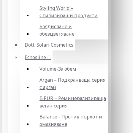
Styling World –
Стилизиращи продукти
Боядисване и
обезцветяване
Dott. Solari Cosmetics
Echosline
Volume-За обем
Argan – Подхранваща серия
с арган
B.PUR – Реминерализираща
веган серия
Balance - Против пърхот и
омазняване