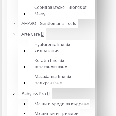
Серия за мъже - Blends of
Many
AMARO - Gentleman's Tools
Arte Care
Hyaluronic line-За
хидратация
Keratin line–За
възстановяване
Macadamia line-За
подхранване
Babyliss Pro
Маши и уреди за къдрене
Машинки и тримери