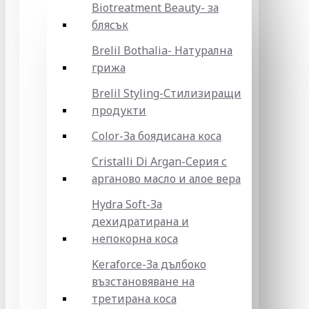
Biotreatment Beauty- за
блясък
Brelil Bothalia- Натурална
грижа
Brelil Styling-Стилизиращи
продукти
Color-За боядисана коса
Cristalli Di Argan-Серия с
арганово масло и алое вера
Hydra Soft-За
дехидратирана и
непокорна коса
Keraforce-За дълбоко
възстановяване на
третирана коса