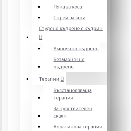
Пяна за коса
Спрей за коса
Студено къдрене с къдрин
Амонячно къдрене
Безамонячно
къдрене
Терапии
Възстановяваща
терапия
За чувствителен
скалп
Кератинова терапия