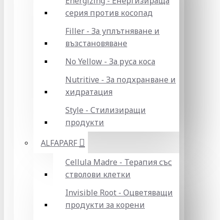
Energizing - Енергизираща
серия против косопад
Filler - За уплътняване и
възстановяване
No Yellow - За руса коса
Nutritive - За подхранване и
хидратация
Style - Стилизиращи
продукти
ALFAPARF
Cellula Madre - Терапия със
стволови клетки
Invisible Root - Оцветяващи
продукти за корени