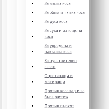
За мазна коса
За обем и тънка коса
За руса коса
За суха и изтощена
коса
За увредена и
накъсана коса
За чувствителен
скалп
Оцветяващи и
матиращи
Против косопад и за
бърз растеж
Против пърхот