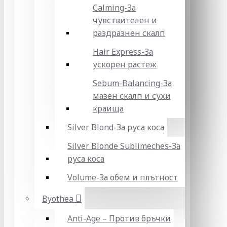
Calming-За
чувствителен и
раздразнен скалп
Hair Express-За
ускорен растеж
Sebum-Balancing-За
мазен скалп и сухи
краища
Silver Blond-За руса коса
Silver Blonde Sublіmeches-За
руса коса
Volume-За обем и плътност
Byothea
Anti-Age – Против бръчки