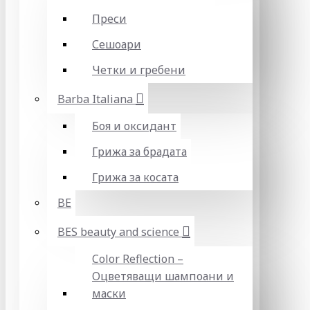
Преси
Сешоари
Четки и гребени
Barba Italiana
Боя и оксидант
Грижа за брадата
Грижа за косата
BE
BES beauty and science
Color Reflection –
Оцветяващи шампоани и
маски