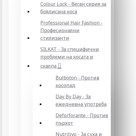
Colour Lock - Веган серия за
боядисана коса
Professional Hair Fashion -
Професионални
стилизанти
SILKAT - За специфични
проблеми на косата и
скалпа
Bulboton - Против
косопад
Day By Day - За
ежедневна употреба
Deforforante - Против
пърхот
Nutritivo - За суха и