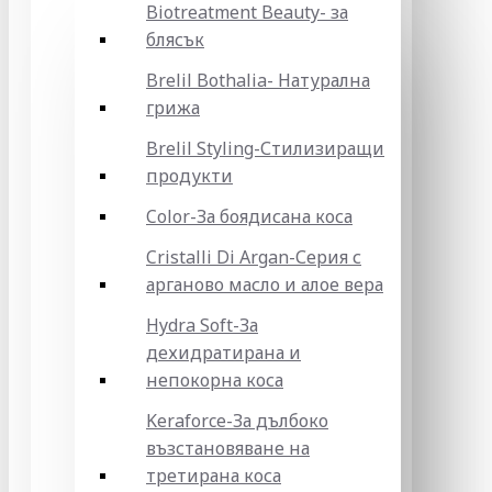
Biotreatment Beauty- за
блясък
Brelil Bothalia- Натурална
грижа
Brelil Styling-Стилизиращи
продукти
Color-За боядисана коса
Cristalli Di Argan-Серия с
арганово масло и алое вера
Hydra Soft-За
дехидратирана и
непокорна коса
Keraforce-За дълбоко
възстановяване на
третирана коса