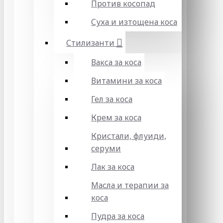
Против косопад
Суха и изтощена коса
Стилизанти
Вакса за коса
Витамини за коса
Гел за коса
Крем за коса
Кристали, флуиди,
серуми
Лак за коса
Масла и терапии за
коса
Пудра за коса