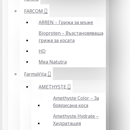
FARCOM
ARREN – Грижа за мъже
Bioproten – Възстановяваща
грижа за косата
HD
Mea Natutra
FarmaVita
AMETHYSTE
Amethyste Color – За
боядисана коса
Amethyste Hydrate –
Хидратация