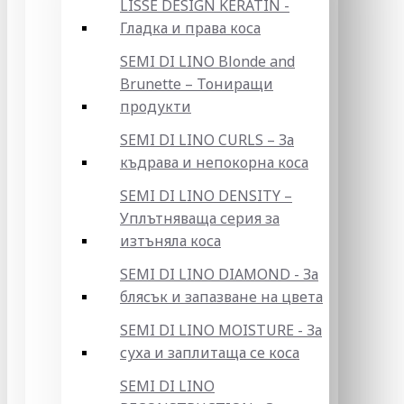
LISSE DESIGN KERATIN -
Гладка и права коса
SEMI DI LINO Blonde and
Brunette – Тониращи
продукти
SEMI DI LINO CURLS – За
къдрава и непокорна коса
SEMI DI LINO DENSITY –
Уплътняваща серия за
изтъняла коса
SEMI DI LINO DIAMOND - За
блясък и запазване на цвета
SEMI DI LINO MOISTURE - За
суха и заплитаща се коса
SEMI DI LINO