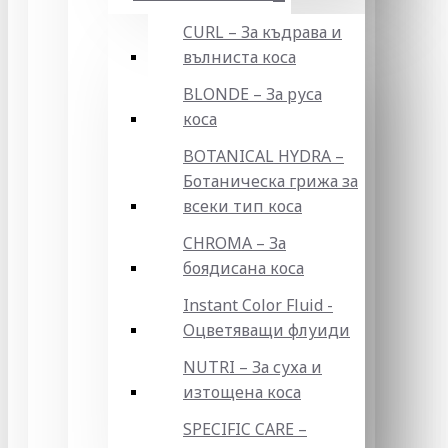
CURL – За къдрава и
вълниста коса
BLONDE – За руса
коса
BOTANICAL HYDRA –
Ботаническа грижа за
всеки тип коса
CHROMA – За
боядисана коса
Instant Color Fluid -
Оцветяващи флуиди
NUTRI – За суха и
изтощена коса
SPECIFIC CARE –