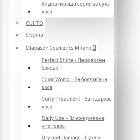
Хидратираща серия за суха
коса
CULT.O
Depilia
Diapason Cosmetics Milano
Perfect Shine - Перфектен
блясък
Color World – За боядисана
коса
Curly Treatment - За къдрава
коса
Daily Use – За ежедневна
употреба
Dry and Damage - Суха и