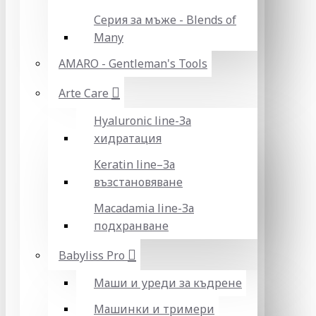
Серия за мъже - Blends of
Many
AMARO - Gentleman's Tools
Arte Care
Hyaluronic line-За
хидратация
Keratin line–За
възстановяване
Macadamia line-За
подхранване
Babyliss Pro
Маши и уреди за къдрене
Машинки и тримери