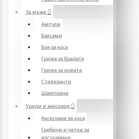
За мъже
Ампули
Балсами
Боя за коса
Грижа за брадата
Грижа за кожата
Стилизанти
Шампоани
Уреди и акесоари
Аксесоари за коса
Гребени и четки за
изсушаване