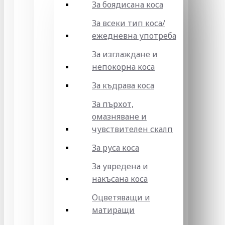
За боядисана коса
За всеки тип коса/
ежедневна употреба
За изглаждане и
непокорна коса
За къдрава коса
За пърхот,
омазняване и
чувствителен скалп
За руса коса
За увредена и
накъсана коса
Оцветяващи и
матиращи