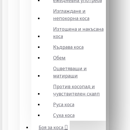
ежедневна употреба
Изглаждане и
непокорна коса
Изтощена и накъсана
коса
Къдрава коса
Обем
Оцветяващи и
матиращи
Против косопад и
чувствителен скалп
Руса коса
Суха коса
Боя за коса