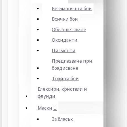
Безамонячни бои
Всички бои
Обезцветяване
Оксиданти
Пигменти
Предпазване при
боядисване
Трайни бои
Елексири, кристали и
флуиди
Маски
За блясък