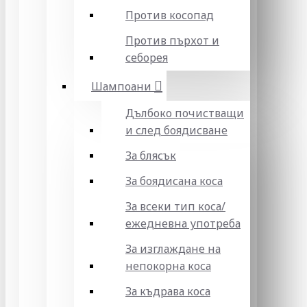
Против косопад
Против пърхот и
себорея
Шампоани
Дълбоко почистващи
и след боядисване
За блясък
За боядисана коса
За всеки тип коса/
ежедневна употреба
За изглаждане на
непокорна коса
За къдрава коса