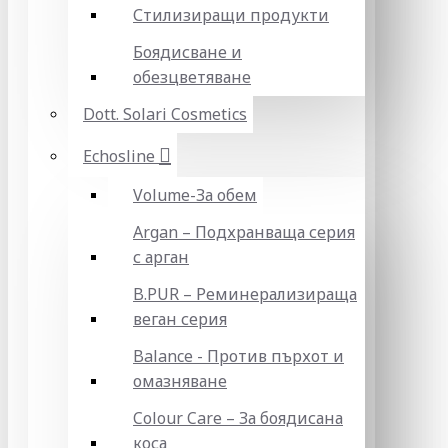
Стилизиращи продукти
Боядисване и
обезцветяване
Dott. Solari Cosmetics
Echosline
Volume-За обем
Argan – Подхранваща серия
с арган
B.PUR – Реминерализираща
веган серия
Balance - Против пърхот и
омазняване
Colour Care – За боядисана
коса