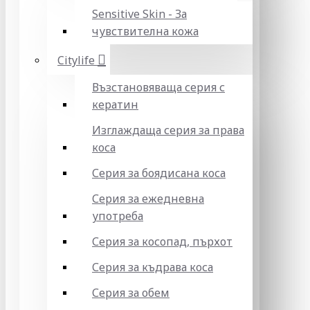
Sensitive Skin - За
чувствителна кожа
Citylife
Възстановяваща серия с
кератин
Изглаждаща серия за права
коса
Серия за боядисана коса
Серия за ежедневна
употреба
Серия за косопад, пърхот
Серия за къдрава коса
Серия за обем