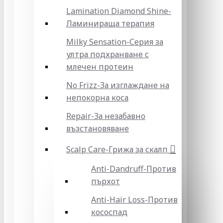
Lamination Diamond Shine-
Ламинираща терапия
Milky Sensation-Серия за
ултра подхранване с
млечен протеин
No Frizz-За изглаждане на
непокорна коса
Repair-За незабавно
възстановяване
Scalp Care-Грижа за скалп
Anti-Dandruff-Против
пърхот
Anti-Hair Loss-Против
кососпад