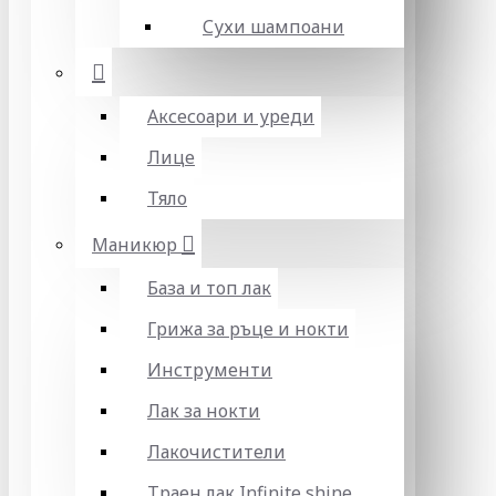
Сухи шампоани
Аксесоари и уреди
Лице
Тяло
Маникюр
База и топ лак
Грижа за ръце и нокти
Инструменти
Лак за нокти
Лакочистители
Траен лак Infinite shine