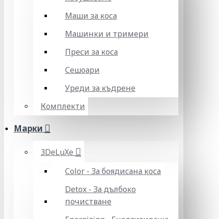
Маши за коса
Машинки и тримери
Преси за коса
Сешоари
Уреди за къдрене
Комплекти
Марки
3DeLuXe
Color - За боядисана коса
Detox - За дълбоко
почистване