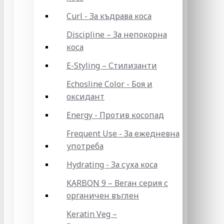
Curl - За къдрава коса
Discipline – За непокорна
коса
E-Styling – Стилизанти
Echosline Color - Боя и
оксидант
Energy - Против косопад
Frequent Use - За ежедневна
употреба
Hydrating - За суха коса
KARBON 9 – Веган серия с
органичен въглен
Keratin Veg –