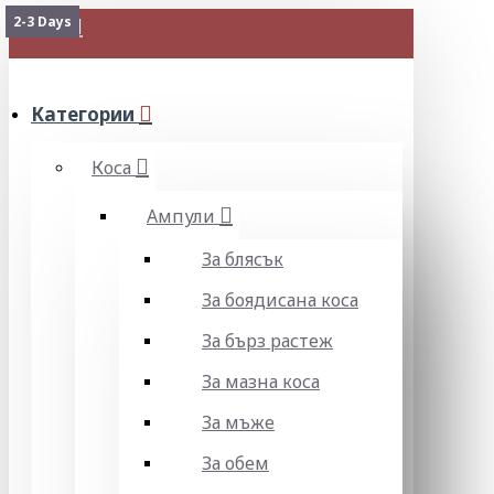
2-3 Days
2-3 Days
МЕНЮ
Категории
Коса
Ампули
За блясък
За боядисана коса
За бърз растеж
За мазна коса
За мъже
За обем