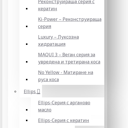
Реконструираща серия с
кератин
Ki-Power – Реконструираща
серия
Luxury – Луксозна
хидратация
MAQUI 3 – Веган серия за
увредена и третирана коса
No Yellow - Матиране на
руса коса
Ellips
Ellips-Серия с арганово
масло
Ellips-Серия с кератин