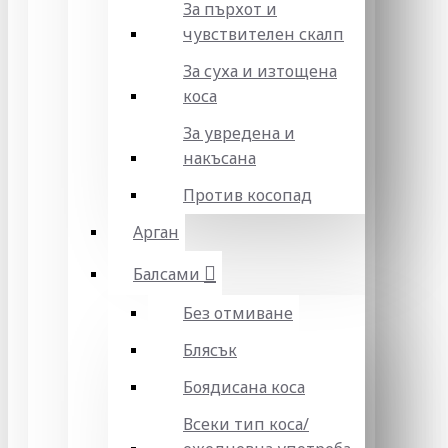
За пърхот и
чувствителен скалп
За суха и изтощена
коса
За увредена и
накъсана
Против косопад
Арган
Балсами
Без отмиване
Блясък
Боядисана коса
Всеки тип коса/