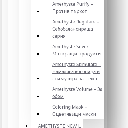
Amethyste Purify –
Против пърхот
Amethyste Regulate –
Себобалансираща
серия
Amethyste Silver –
Матиращи продукти
Amethyste Stimulate –
Намалява косопада и
стимулира растежа
Amethyste Volume – За
обем
Coloring Mask –
Оцветяващи маски
AMETHYSTE NEW