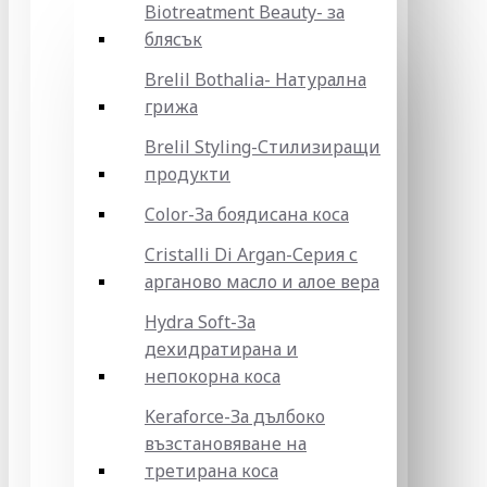
Biotreatment Beauty- за
блясък
Brelil Bothalia- Натурална
грижа
Brelil Styling-Стилизиращи
продукти
Color-За боядисана коса
Cristalli Di Argan-Серия с
арганово масло и алое вера
Hydra Soft-За
дехидратирана и
непокорна коса
Keraforce-За дълбоко
възстановяване на
третирана коса