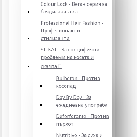
Colour Lock - Веган серия за
боядисана коса
Professional Hair Fashion -
Професионални
стилизанти
SILKAT - За специфични
проблеми на косата и
скалпа
Bulboton - Против
косопад
Day By Day - За
ежедневна употреба
Deforforante - Против
пърхот
Nutritivo - За суха и