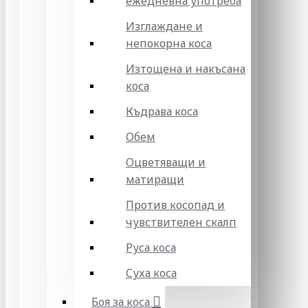
ежедневна употреба
Изглаждане и
непокорна коса
Изтощена и накъсана
коса
Къдрава коса
Обем
Оцветяващи и
матиращи
Против косопад и
чувствителен скалп
Руса коса
Суха коса
Боя за коса