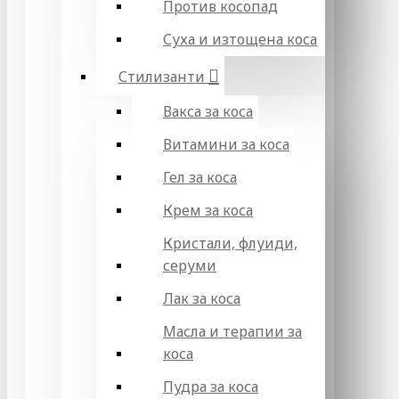
Против косопад
Суха и изтощена коса
Стилизанти
Вакса за коса
Витамини за коса
Гел за коса
Крем за коса
Кристали, флуиди,
серуми
Лак за коса
Масла и терапии за
коса
Пудра за коса