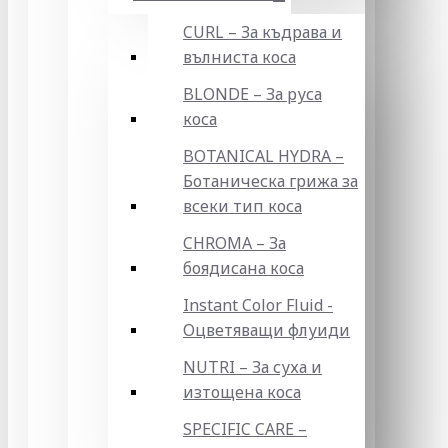
CURL – За къдрава и
вълниста коса
BLONDE – За руса
коса
BOTANICAL HYDRA –
Ботаническа грижа за
всеки тип коса
CHROMA – За
боядисана коса
Instant Color Fluid -
Оцветяващи флуиди
NUTRI – За суха и
изтощена коса
SPECIFIC CARE –