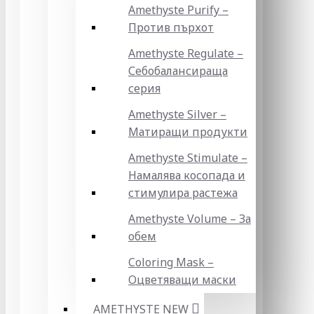
Amethyste Purify –
Против пърхот
Amethyste Regulate –
Себобалансираща
серия
Amethyste Silver –
Матиращи продукти
Amethyste Stimulate –
Намалява косопада и
стимулира растежа
Amethyste Volume – За
обем
Coloring Mask –
Оцветяващи маски
AMETHYSTE NEW