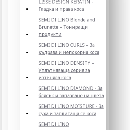
LISSE DESIGN KERATIN -
Гладка и права коса
SEMI DI LINO Blonde and
Brunette – Тониращи
продукти
SEMI DI LINO CURLS – За
къдрава и непокорна коса
SEMI DI LINO DENSITY –
Уплътняваща серия за
изтъняла коса
SEMI DI LINO DIAMOND - За
блясък и запазване на цвета
SEMI DI LINO MOISTURE - За
суха и заплитаща се коса
SEMI DI LINO