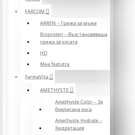
FARCOM
ARREN – Грижа за мъже
Bioproten – Възстановяваща
грижа за косата
HD
Mea Natutra
FarmaVita
AMETHYSTE
Amethyste Color – За
боядисана коса
Amethyste Hydrate –
Хидратация