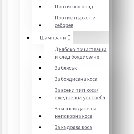
Против косопад
Против пърхот и
себорея
Шампоани
Дълбоко почистващи
и след боядисване
За блясък
За боядисана коса
За всеки тип коса/
ежедневна употреба
За изглаждане на
непокорна коса
За къдрава коса