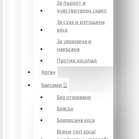
За пърхот и
чувствителен скалп
За суха и изтощена
коса
За увредена и
накъсана
Против косопад
Арган
Балсами
Без отмиване
Блясък
Боядисана коса
Всеки тип коса/