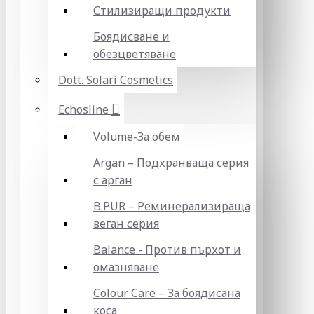
Стилизиращи продукти
Боядисване и
обезцветяване
Dott. Solari Cosmetics
Echosline
Volume-За обем
Argan – Подхранваща серия
с арган
B.PUR – Реминерализираща
веган серия
Balance - Против пърхот и
омазняване
Colour Care – За боядисана
коса