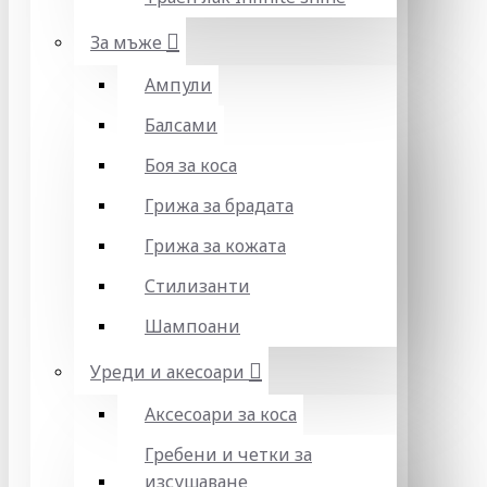
За мъже
Ампули
Балсами
Боя за коса
Грижа за брадата
Грижа за кожата
Стилизанти
Шампоани
Уреди и акесоари
Аксесоари за коса
Гребени и четки за
изсушаване