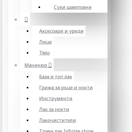
Сухи шампоани
Аксесоари и уреди
Лице
Тяло
Маникюр
База и топ лак
Грижа за ръце и нокти
Инструменти
Лак за нокти
Лакочистители
Траен лак Infinite shine