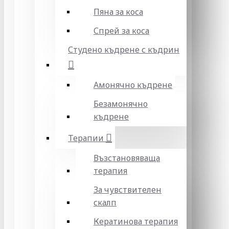
Пяна за коса
Спрей за коса
Студено къдрене с къдрин
Амонячно къдрене
Безамонячно
къдрене
Терапии
Възстановяваща
терапия
За чувствителен
скалп
Кератинова терапия