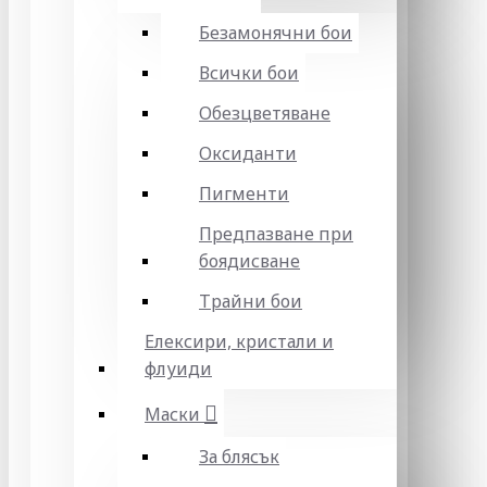
Безамонячни бои
Всички бои
Обезцветяване
Оксиданти
Пигменти
Предпазване при
боядисване
Трайни бои
Елексири, кристали и
флуиди
Маски
За блясък