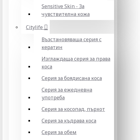
Sensitive Skin - За
чувствителна кожа
Citylife
Възстановяваща серия с
кератин
Изглаждаща серия за права
коса
Серия за боядисана коса
Серия за ежедневна
употреба
Серия за косопад, пърхот
Серия за къдрава коса
Серия за обем