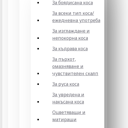
За боядисана коса
За всеки тип коса/
ежедневна употреба
За изглаждане и
непокорна коса
За къдрава коса
За пърхот,
омазняване и
чувствителен скалп
За руса коса
За увредена и
накъсана коса
Оцветяващи и
матиращи