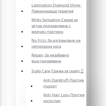
Lamination Diamond Shine-
Ламинираща терапия
Milky Sensation-Серия за
ултра подхранване с
млечен протеин
No Frizz-За изглаждане на
непокорна коса
Repair-За незабавно
възстановяване
Scalp Care-Грижа за скалп
Anti-Dandruff-Против
пърхот
Anti-Hair Loss-Против
кососпад