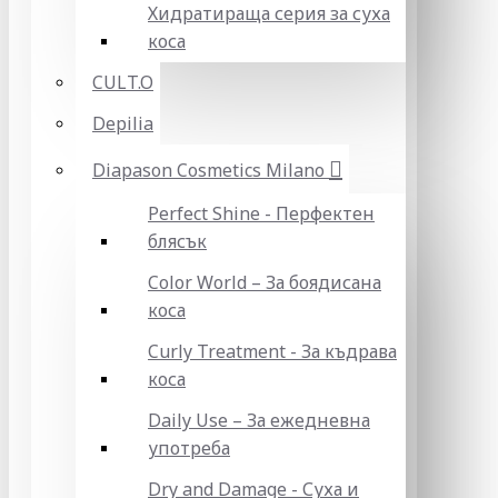
Хидратираща серия за суха
коса
CULT.O
Depilia
Diapason Cosmetics Milano
Perfect Shine - Перфектен
блясък
Color World – За боядисана
коса
Curly Treatment - За къдрава
коса
Daily Use – За ежедневна
употреба
Dry and Damage - Суха и