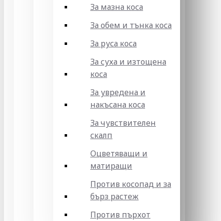
За мазна коса
За обем и тънка коса
За руса коса
За суха и изтощена
коса
За увредена и
накъсана коса
За чувствителен
скалп
Оцветяващи и
матиращи
Против косопад и за
бърз растеж
Против пърхот