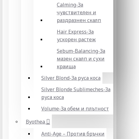
Calming-За
чувствителен и
раздразнен скалп
Hair Express-За
ускорен растеж
Sebum-Balancing-За
мазен скалп и сухи
краища
Silver Blond-За руса коса
Silver Blonde Sublіmeches-За
руса коса
Volume-За обем и плътност
Byothea
Anti-Age – Против бръчки