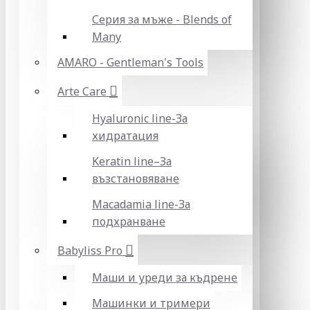
Серия за мъже - Blends of
Many
AMARO - Gentleman's Tools
Arte Care
Hyaluronic line-За
хидратация
Keratin line–За
възстановяване
Macadamia line-За
подхранване
Babyliss Pro
Маши и уреди за къдрене
Машинки и тримери