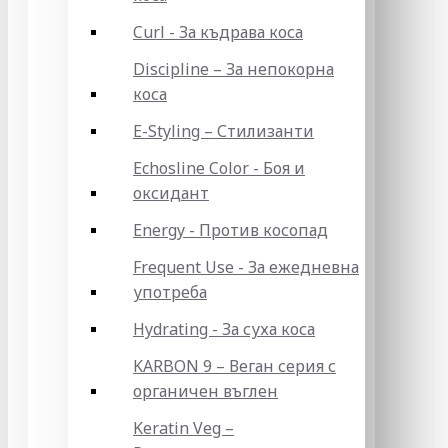
Curl - За къдрава коса
Discipline – За непокорна
коса
E-Styling – Стилизанти
Echosline Color - Боя и
оксидант
Energy - Против косопад
Frequent Use - За ежедневна
употреба
Hydrating - За суха коса
KARBON 9 – Веган серия с
органичен въглен
Keratin Veg –