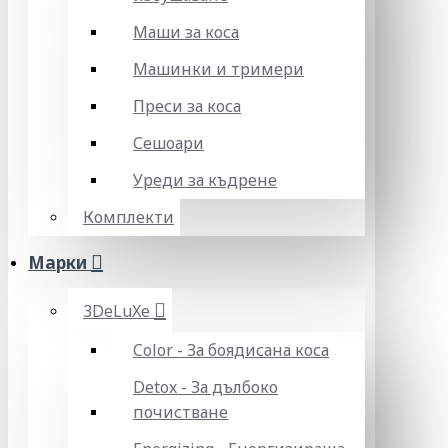
Маши за коса
Машинки и тримери
Преси за коса
Сешоари
Уреди за къдрене
Комплекти
Марки
3DeLuXe
Color - За боядисана коса
Detox - За дълбоко
почистване