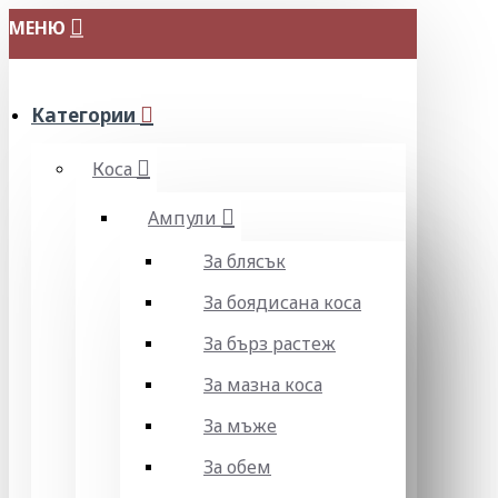
МЕНЮ
Категории
Коса
Ампули
За блясък
За боядисана коса
За бърз растеж
За мазна коса
За мъже
За обем