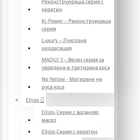
Реконструираща серия с
кератин
Ki-Power – Реконструираща
серия
Luxury – Луксозна
хидратация
MAQUI 3 – Веган серия за
увредена и третирана коса
No Yellow - Матиране на
руса коса
Ellips
Ellips-Серия с арганово
масло
Ellips-Серия с кератин