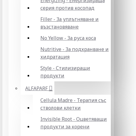
Energizing - Енергизираща
серия против косопад
Filler - За уплътняване и
възстановяване
No Yellow - За руса коса
Nutritive - За подхранване и
хидратация
Style - Стилизиращи
продукти
ALFAPARF
Cellula Madre - Терапия със
стволови клетки
Invisible Root - Оцветяващи
продукти за корени