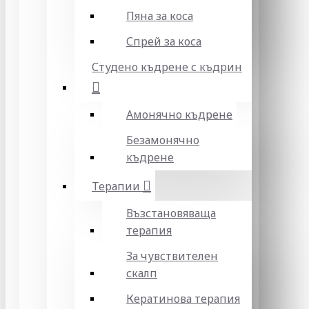
Пяна за коса
Спрей за коса
Студено къдрене с къдрин
Амонячно къдрене
Безамонячно
къдрене
Терапии
Възстановяваща
терапия
За чувствителен
скалп
Кератинова терапия