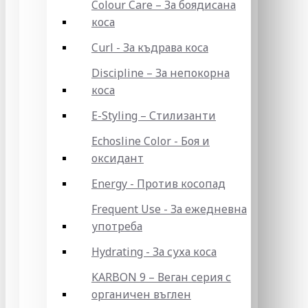
Colour Care – За боядисана
коса
Curl - За къдрава коса
Discipline – За непокорна
коса
E-Styling – Стилизанти
Echosline Color - Боя и
оксидант
Energy - Против косопад
Frequent Use - За ежедневна
употреба
Hydrating - За суха коса
KARBON 9 – Веган серия с
органичен въглен