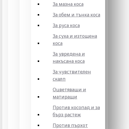
За мазна коса
За обем и тънка коса
За руса коса
За суха и изтощена
коса
За увредена и
накъсана коса
За чувствителен
скалп
Оцветяващи и
матиращи
Против косопад и за
бърз растеж
Против пърхот