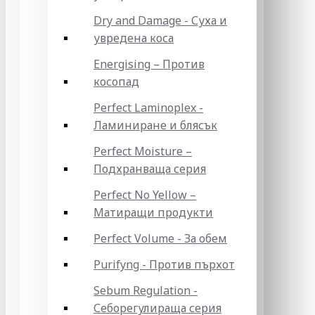
Dry and Damage - Суха и
увредена коса
Energising – Против
косопад
Perfect Laminoplex -
Ламиниране и блясък
Perfect Moisture –
Подхранваща серия
Perfect No Yellow –
Матиращи продукти
Perfect Volume - За обем
Purifyng - Против пърхот
Sebum Regulation -
Себорегулираща серия