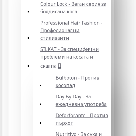
Colour Lock - Веган серия за
боядисана коса
Professional Hair Fashion -
Професионални
стилизанти
SILKAT - За специфични
проблеми на косата и
скалпа
Bulboton - Против
косопад
Day By Day - За
ежедневна употреба
Deforforante - Против
пърхот
Nutritivo - За суха и