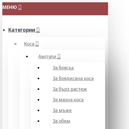
МЕНЮ
Категории
Коса
Ампули
За блясък
За боядисана коса
За бърз растеж
За мазна коса
За мъже
За обем