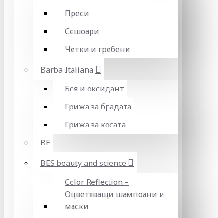
Преси
Сешоари
Четки и гребени
Barba Italiana
Боя и оксидант
Грижа за брадата
Грижа за косата
BE
BES beauty and science
Color Reflection –
Оцветяващи шампоани и
маски