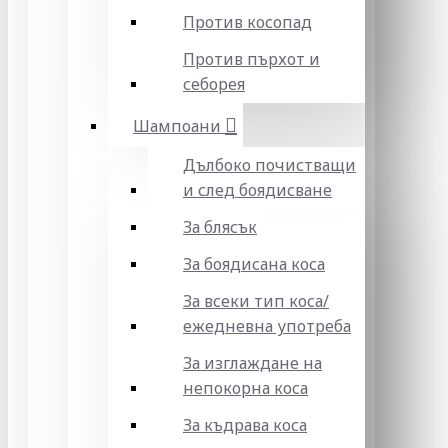
Против косопад
Против пърхот и
себорея
Шампоани
Дълбоко почистващи
и след боядисване
За блясък
За боядисана коса
За всеки тип коса/
ежедневна употреба
За изглаждане на
непокорна коса
За къдрава коса