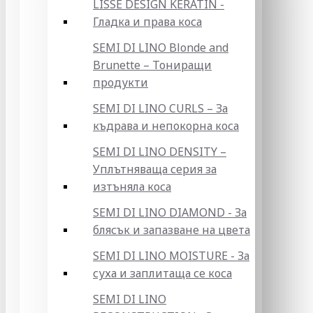
LISSE DESIGN KERATIN -
Гладка и права коса
SEMI DI LINO Blonde and
Brunette – Тониращи
продукти
SEMI DI LINO CURLS – За
къдрава и непокорна коса
SEMI DI LINO DENSITY –
Уплътняваща серия за
изтъняла коса
SEMI DI LINO DIAMOND - За
блясък и запазване на цвета
SEMI DI LINO MOISTURE - За
суха и заплитаща се коса
SEMI DI LINO