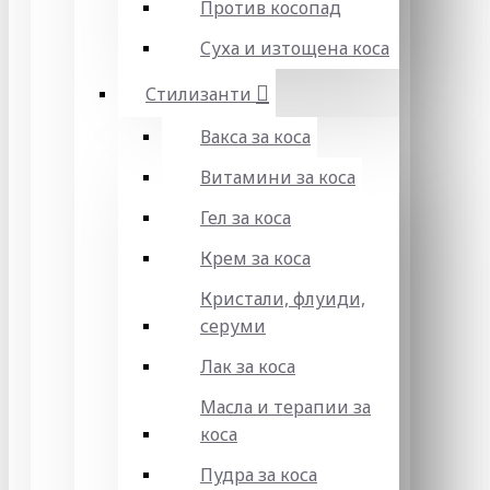
Против косопад
Суха и изтощена коса
Стилизанти
Вакса за коса
Витамини за коса
Гел за коса
Крем за коса
Кристали, флуиди,
серуми
Лак за коса
Масла и терапии за
коса
Пудра за коса