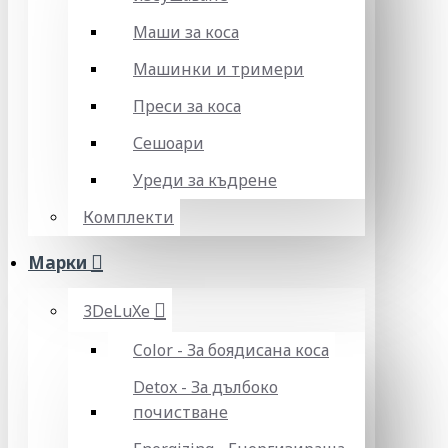
Маши за коса
Машинки и тримери
Преси за коса
Сешоари
Уреди за къдрене
Комплекти
Марки
3DeLuXe
Color - За боядисана коса
Detox - За дълбоко
почистване