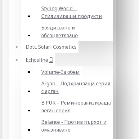
Styling World –
Стилизиращи продукти
Боядисване и
обезцветяване
Dott. Solari Cosmetics
Echosline
Volume-За обем
Argan – Подхранваща серия
с арган
B.PUR – Реминерализираща
веган серия
Balance - Против пърхот и
омазняване