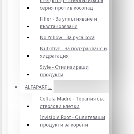
Energizing - Енергизираща
серия против косопад
Filler - За уплътняване и
възстановяване
No Yellow - За руса коса
Nutritive - За подхранване и
хидратация
Style - Стилизиращи
продукти
ALFAPARF
Cellula Madre - Терапия със
стволови клетки
Invisible Root - Оцветяващи
продукти за корени