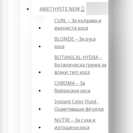
AMETHYSTE NEW
CURL – За къдрава и
вълниста коса
BLONDE – За руса
коса
BOTANICAL HYDRA –
Ботаническа грижа за
всеки тип коса
CHROMA – За
боядисана коса
Instant Color Fluid -
Оцветяващи флуиди
NUTRI – За суха и
изтощена коса