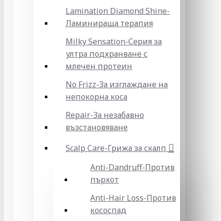
Lamination Diamond Shine-
Ламинираща терапия
Milky Sensation-Серия за
ултра подхранване с
млечен протеин
No Frizz-За изглаждане на
непокорна коса
Repair-За незабавно
възстановяване
Scalp Care-Грижа за скалп
Anti-Dandruff-Против
пърхот
Anti-Hair Loss-Против
кососпад