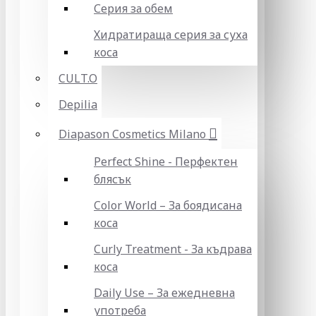
Серия за обем
Хидратираща серия за суха
коса
CULT.O
Depilia
Diapason Cosmetics Milano
Perfect Shine - Перфектен
блясък
Color World – За боядисана
коса
Curly Treatment - За къдрава
коса
Daily Use – За ежедневна
употреба