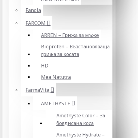
Fanola
FARCOM
ARREN – Грижа за мъже
Bioproten – Възстановяваща
грижа за косата
HD
Mea Natutra
FarmaVita
AMETHYSTE
Amethyste Color – За
боядисана коса
Amethyste Hydrate –