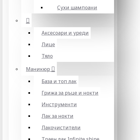
Сухи шампоани
Аксесоари и уреди
Лице
Тяло
Маникюр
База и топ лак
Грижа за ръце и нокти
Инструменти
Лак за нокти
Лакочистители
Траен лак Infinite shine