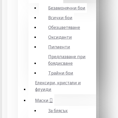
Безамонячни бои
Всички бои
Обезцветяване
Оксиданти
Пигменти
Предпазване при
боядисване
Трайни бои
Елексири, кристали и
флуиди
Маски
За блясък