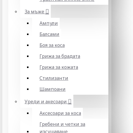
За мъже
Ампули
Балсами
Боя за коса
Грижа за брадата
Грижа за кожата
Стилизанти
Шампоани
Уреди и акесоари
Аксесоари за коса
Гребени и четки за
изсушаване