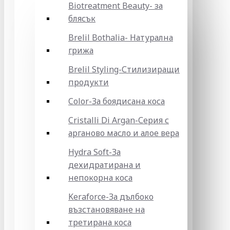
Biotreatment Beauty- за
блясък
Brelil Bothalia- Натурална
грижа
Brelil Styling-Стилизиращи
продукти
Color-За боядисана коса
Cristalli Di Argan-Серия с
арганово масло и алое вера
Hydra Soft-За
дехидратирана и
непокорна коса
Keraforce-За дълбоко
възстановяване на
третирана коса