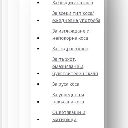
За боядисана коса
За всеки тип коса/
ежедневна употреба
За изглаждане и
непокорна коса
За къдрава коса
За пърхот,
омазняване и
чувствителен скалп
За руса коса
За увредена и
накъсана коса
Оцветяващи и
матиращи