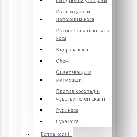
ежедневна употреба
Изглаждане и
непокорна коса
Изтощена и накъсана
коса
Къдрава коса
Обем
Оцветяващи и
матиращи
Против косопад и
чувствителен скалп
Руса коса
Суха коса
Боя за коса