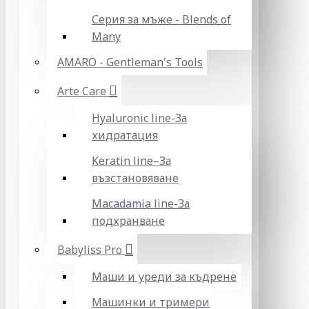
Серия за мъже - Blends of
Many
AMARO - Gentleman's Tools
Arte Care
Hyaluronic line-За
хидратация
Keratin line–За
възстановяване
Macadamia line-За
подхранване
Babyliss Pro
Маши и уреди за къдрене
Машинки и тримери