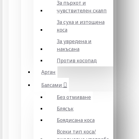
За пърхот и
чувствителен скалп
За суха и изтощена
коса
За увредена и
накъсана
Против косопад
Арган
Балсами
Без отмиване
Блясък
Боядисана коса
Всеки тип коса/