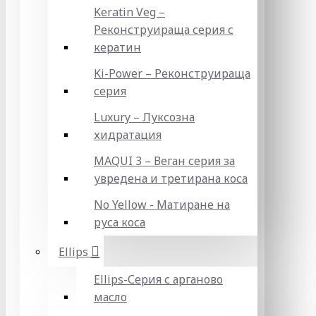
Keratin Veg –
Реконструираща серия с
кератин
Ki-Power – Реконструираща
серия
Luxury – Луксозна
хидратация
MAQUI 3 – Веган серия за
увредена и третирана коса
No Yellow - Матиране на
руса коса
Ellips
Ellips-Серия с арганово
масло