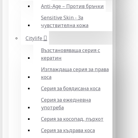
Anti-Age – Против бръчки
Sensitive Skin - За
чувствителна кожа
Citylife
Възстановяваща серия с
кератин
Изглаждаща серия за права
коса
Серия за боядисана коса
Серия за ежедневна
употреба
Серия за косопад, пърхот
Серия за къдрава коса