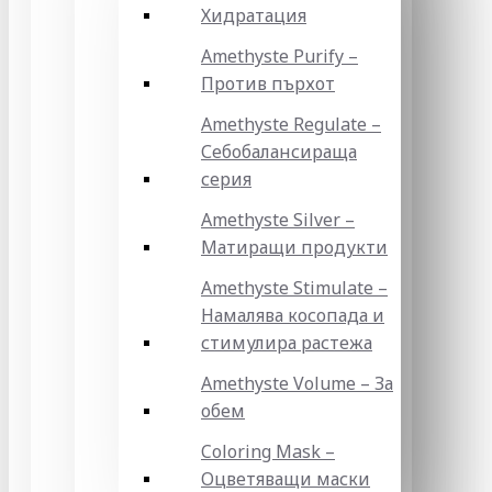
Хидратация
Amethyste Purify –
Против пърхот
Amethyste Regulate –
Себобалансираща
серия
Amethyste Silver –
Матиращи продукти
Amethyste Stimulate –
Намалява косопада и
стимулира растежа
Amethyste Volume – За
обем
Coloring Mask –
Оцветяващи маски