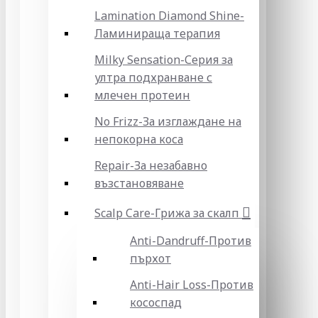
Lamination Diamond Shine-
Ламинираща терапия
Milky Sensation-Серия за
ултра подхранване с
млечен протеин
No Frizz-За изглаждане на
непокорна коса
Repair-За незабавно
възстановяване
Scalp Care-Грижа за скалп
Anti-Dandruff-Против
пърхот
Anti-Hair Loss-Против
кососпад