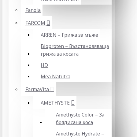
Fanola
FARCOM
ARREN – Грижа за мъже
Bioproten – Възстановяваща
грижа за косата
HD
Mea Natutra
FarmaVita
AMETHYSTE
Amethyste Color – За
боядисана коса
Amethyste Hydrate –