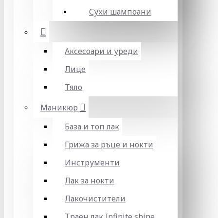
Сухи шампоани
Аксесоари и уреди
Лице
Тяло
Маникюр
База и топ лак
Грижа за ръце и нокти
Инструменти
Лак за нокти
Лакочистители
Траен лак Infinite shine