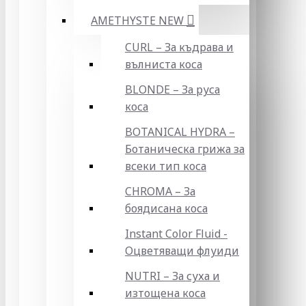
AMETHYSTE NEW
CURL – За къдрава и
вълниста коса
BLONDE – За руса
коса
BOTANICAL HYDRA –
Ботаническа грижа за
всеки тип коса
CHROMA – За
боядисана коса
Instant Color Fluid -
Оцветяващи флуиди
NUTRI – За суха и
изтощена коса