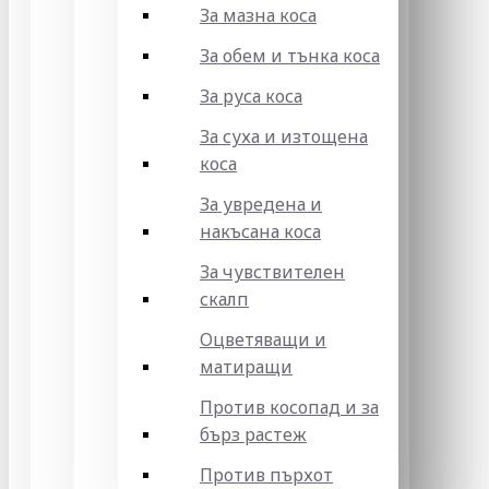
За мазна коса
За обем и тънка коса
За руса коса
За суха и изтощена
коса
За увредена и
накъсана коса
За чувствителен
скалп
Оцветяващи и
матиращи
Против косопад и за
бърз растеж
Против пърхот