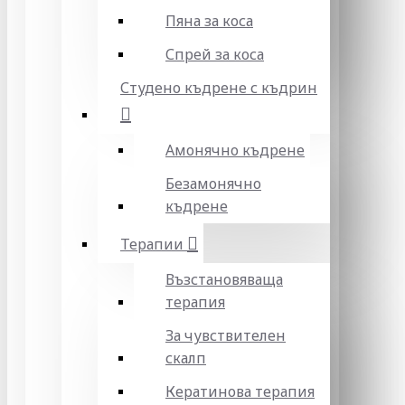
Пяна за коса
Спрей за коса
Студено къдрене с къдрин
Амонячно къдрене
Безамонячно
къдрене
Терапии
Възстановяваща
терапия
За чувствителен
скалп
Кератинова терапия