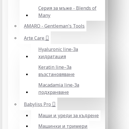
Серия за мъже - Blends of
Many
AMARO - Gentleman's Tools
Arte Care
Hyaluronic line-За
хидратация
Keratin line–За
възстановяване
Macadamia line-За
подхранване
Babyliss Pro
Маши и уреди за къдрене
Машинки и тримери