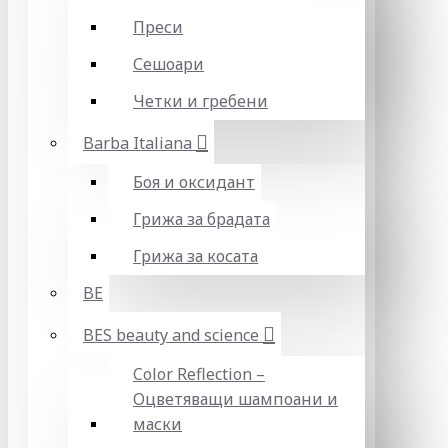
Преси
Сешоари
Четки и гребени
Barba Italiana
Боя и оксидант
Грижа за брадата
Грижа за косата
BE
BES beauty and science
Color Reflection –
Оцветяващи шампоани и
маски