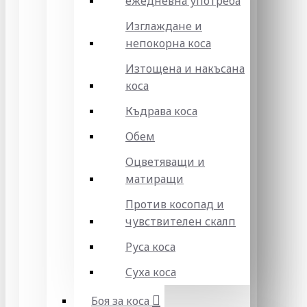
ежедневна употреба
Изглаждане и
непокорна коса
Изтощена и накъсана
коса
Къдрава коса
Обем
Оцветяващи и
матиращи
Против косопад и
чувствителен скалп
Руса коса
Суха коса
Боя за коса