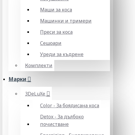
Маши за коса
Машинки и тримери
Преси за коса
Сешоари
Уреди за къдрене
Комплекти
Марки
3DeLuXe
Color - За боядисана коса
Detox - За дълбоко
почистване