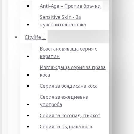
Anti-Age – Против бръчки
Sensitive Skin - За
чувствителна кожа
Citylife
Възстановяваща серия с
кератин
Изглаждаща серия за права
коса
Серия за боядисана коса
Серия за ежедневна
употреба
Серия за косопад, пърхот
Серия за къдрава коса