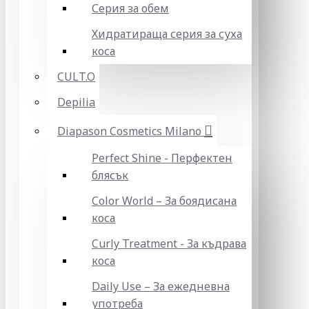
Серия за обем
Хидратираща серия за суха
коса
CULT.O
Depilia
Diapason Cosmetics Milano
Perfect Shine - Перфектен
блясък
Color World – За боядисана
коса
Curly Treatment - За къдрава
коса
Daily Use – За ежедневна
употреба