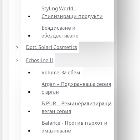
Styling World –
Стилизиращи продукти
Боядисване и
обезцветяване
Dott. Solari Cosmetics
Echosline
Volume-За обем
Argan – Подхранваща серия
с арган
B.PUR – Реминерализираща
веган серия
Balance - Против пърхот и
омазняване