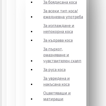
За боядисана коса
За всеки тип коса/
ежедневна употреба
За изглаждане и
непокорна коса
За къдрава коса
За пърхот,
омазняване и
чувствителен скалп
За руса коса
За увредена и
накъсана коса
Оцветяващи и
матиращи