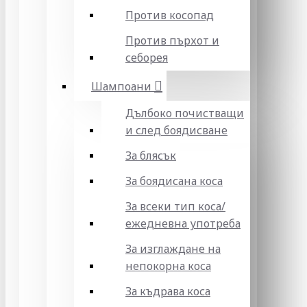
Против косопад
Против пърхот и
себорея
Шампоани
Дълбоко почистващи
и след боядисване
За блясък
За боядисана коса
За всеки тип коса/
ежедневна употреба
За изглаждане на
непокорна коса
За къдрава коса