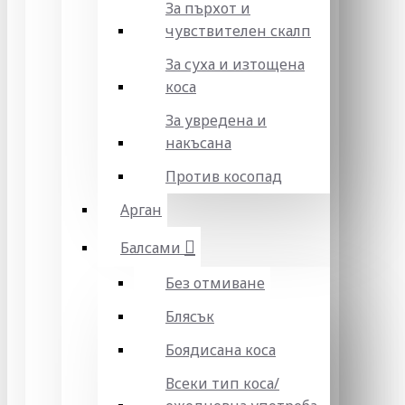
За пърхот и
чувствителен скалп
За суха и изтощена
коса
За увредена и
накъсана
Против косопад
Арган
Балсами
Без отмиване
Блясък
Боядисана коса
Всеки тип коса/