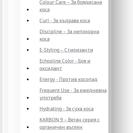
Colour Care – За боядисана
коса
Curl - За къдрава коса
Discipline – За непокорна
коса
E-Styling – Стилизанти
Echosline Color - Боя и
оксидант
Energy - Против косопад
Frequent Use - За ежедневна
употреба
Hydrating - За суха коса
KARBON 9 – Веган серия с
органичен въглен