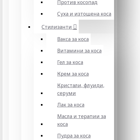
Против косопад
Суха и изтощена коса
Стилизанти
Вакса за коса
Витамини за коса
Гел за коса
Крем за коса
Кристали, флуиди,
серуми
Лак за коса
Масла и терапии за
коса
Пудра за коса