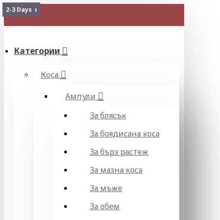
Изчерпан
2-3 Days
МЕНЮ
Категории
Коса
Ампули
За блясък
За боядисана коса
За бърз растеж
За мазна коса
За мъже
За обем