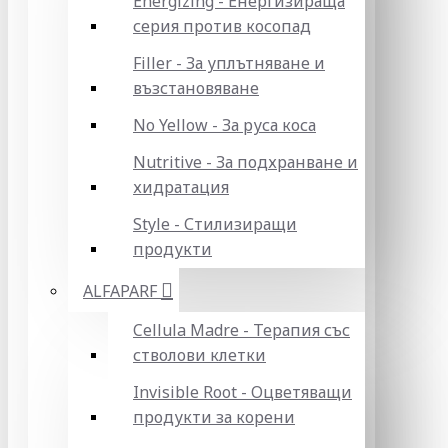
Energizing - Енергизираща
серия против косопад
Filler - За уплътняване и
възстановяване
No Yellow - За руса коса
Nutritive - За подхранване и
хидратация
Style - Стилизиращи
продукти
ALFAPARF
Cellula Madre - Терапия със
стволови клетки
Invisible Root - Оцветяващи
продукти за корени