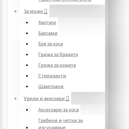
За мъже
Ампули
Балсами
Боя за коса
Грижа за брадата
Грижа за кожата
Стилизанти
Шампоани
Уреди и акесоари
Аксесоари за коса
Гребени и четки за
изсушаване