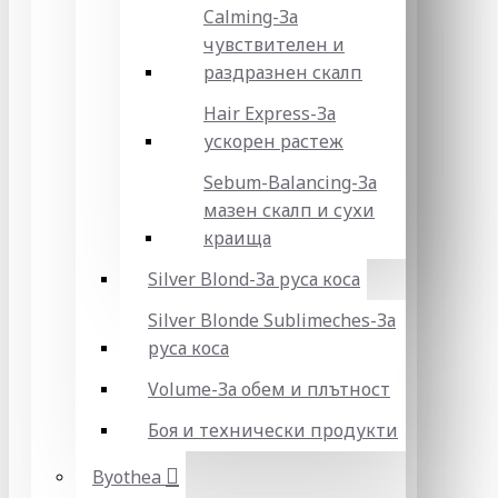
Calming-За
чувствителен и
раздразнен скалп
Hair Express-За
ускорен растеж
Sebum-Balancing-За
мазен скалп и сухи
краища
Silver Blond-За руса коса
Silver Blonde Sublіmeches-За
руса коса
Volume-За обем и плътност
Боя и технически продукти
Byothea