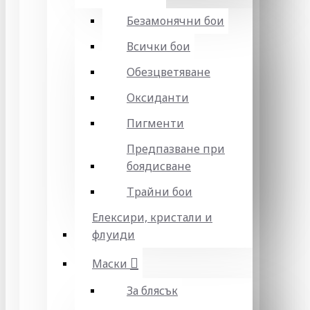
Безамонячни бои
Всички бои
Обезцветяване
Оксиданти
Пигменти
Предпазване при
боядисване
Трайни бои
Елексири, кристали и
флуиди
Маски
За блясък