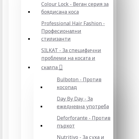
Colour Lock - Веган серия за
боядисана коса
Professional Hair Fashion -
Професионални
стилизанти
SILKAT - За специфични
проблеми на косата и
скалпа
Bulboton - Против
косопад
Day By Day - За
ежедневна употреба
Deforforante - Против
пърхот
Nutritivo - За суха и