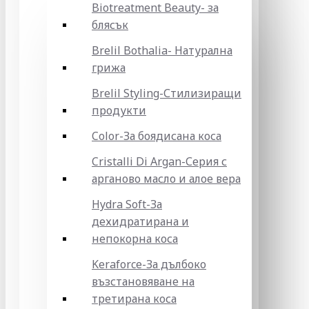
Biotreatment Beauty- за
блясък
Brelil Bothalia- Натурална
грижа
Brelil Styling-Стилизиращи
продукти
Color-За боядисана коса
Cristalli Di Argan-Серия с
арганово масло и алое вера
Hydra Soft-За
дехидратирана и
непокорна коса
Keraforce-За дълбоко
възстановяване на
третирана коса