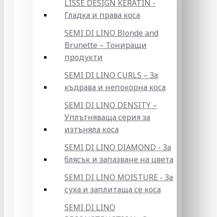
LISSE DESIGN KERATIN -
Гладка и права коса
SEMI DI LINO Blonde and
Brunette – Тониращи
продукти
SEMI DI LINO CURLS – За
къдрава и непокорна коса
SEMI DI LINO DENSITY –
Уплътняваща серия за
изтъняла коса
SEMI DI LINO DIAMOND - За
блясък и запазване на цвета
SEMI DI LINO MOISTURE - За
суха и заплитаща се коса
SEMI DI LINO