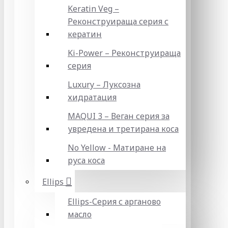
Keratin Veg –
Реконструираща серия с
кератин
Ki-Power – Реконструираща
серия
Luxury – Луксозна
хидратация
MAQUI 3 – Веган серия за
увредена и третирана коса
No Yellow - Матиране на
руса коса
Ellips
Ellips-Серия с арганово
масло