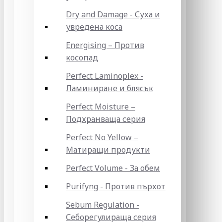
Dry and Damage - Суха и
увредена коса
Energising – Против
косопад
Perfect Laminoplex -
Ламиниране и блясък
Perfect Moisture –
Подхранваща серия
Perfect No Yellow –
Матиращи продукти
Perfect Volume - За обем
Purifyng - Против пърхот
Sebum Regulation -
Себорегулираща серия