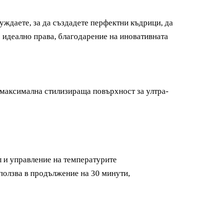
 нуждаете, за да създадете перфектни къдрици, да
е идеално права, благодарение на иновативната
 максимална стилизираща повърхност за ултра-
л и управление на температурите
зползва в продължение на 30 минути,