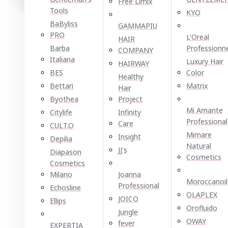
Free Limix
Tools
KYO
BaByliss
GAMMAPIU
PRO
L'Oreal
HAIR
Barba
Professionn
COMPANY
Italiana
Luxury Hair
HAIRWAY
BES
Color
Healthy
Bettari
Matrix
Hair
Byothea
Project
Mi Amante
Citylife
Infinity
Professional
Care
CULT.O
Mimare
Insight
Depilia
Natural
JJ's
Diapason
Cosmetics
Cosmetics
Milano
Joanna
Moroccanoil
Professional
Echosline
OLAPLEX
JOICO
Ellірѕ
Orofluido
Jungle
OWAY
fever
EXPERTIA