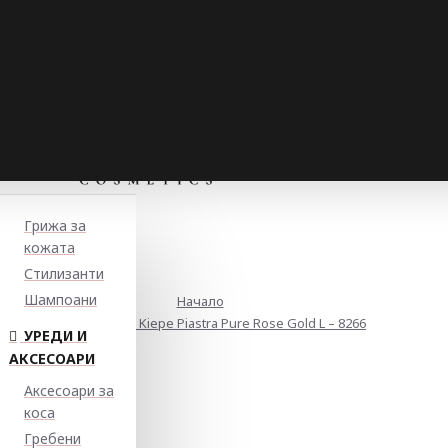
Грижа за
кожата
Стилизанти
Шампоани
Начало
Преса за коса Kiepe Piastra Pure Rose Gold L – 8266
УРЕДИ И
АКСЕСОАРИ
Аксесоари за
коса
Гребени