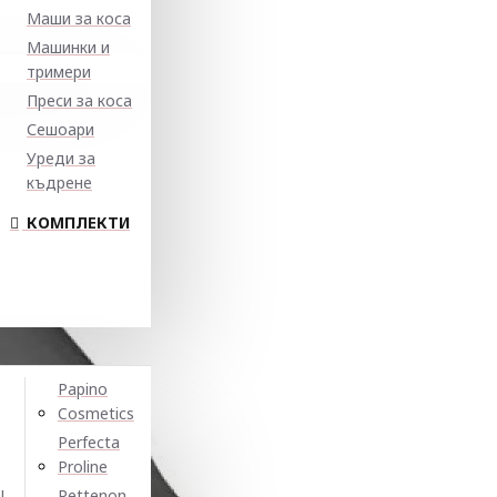
Маши за коса
Машинки и
тримери
Преси за коса
Сешоари
Уреди за
къдрене
КОМПЛЕКТИ
Papino
Cosmetics
Perfecta
Proline
N
Pettenon