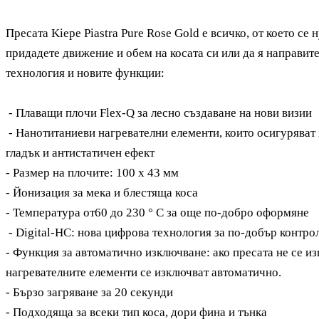
Пресата Kiepe Piastra Pure Rose Gold е всичко, от което се
придадете движение и обем на косата си или да я направит
технология и новите функции:
- Плаващи плочи Flex-Q за лесно създаване на нови визии
- Нанотитаниеви нагревателни елементи, които осигуряват
гладък и антистатичен ефект
- Размер на плочите: 100 х 43 мм
- Йонизация за мека и блестяща коса
- Температура от60 до 230 ° C за още по-добро оформяне
- Digital-HC: нова цифрова технология за по-добър контро
- Функция за автоматично изключване: ако пресата не се и
нагревателните елементи се изключват автоматично.
- Бързо загряване за 20 секунди
- Подходяща за всеки тип коса, дори фина и тънка