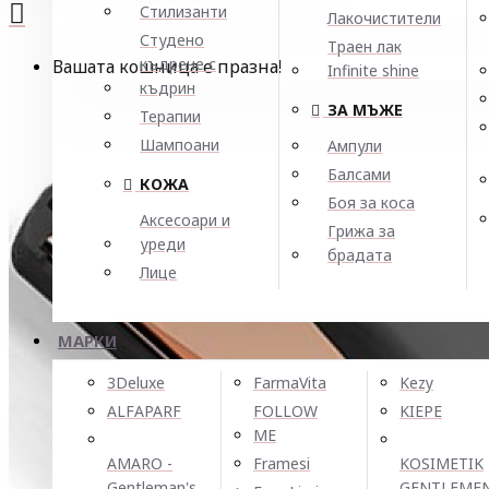
Стилизанти
Лакочистители
Студено
Траен лак
къдрене с
Вашата кошница е празна!
Infinite shine
къдрин
ЗА МЪЖЕ
Терапии
Шампоани
Ампули
Балсами
КОЖА
Боя за коса
Аксесоари и
Грижа за
уреди
брадата
Лице
МАРКИ
3Deluxe
FarmaVita
Kezy
ALFAPARF
FOLLOW
KIEPE
ME
AMARO -
Framesi
KOSIMETIK
Gentleman's
GENTLEME