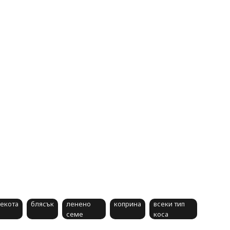
екота
блясък
ленено
коприна
всеки тип
семе
коса