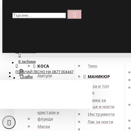
Меню
Кошница
Menu
ПОРЪЧАЙ ЛЕСНО НА 0877 004447
МЕНЮ
В любими
КОСА
Тяло
ПОРЪЧАЙ ЛЕСНО НА 0877 004447
Ампули
МАНИКЮР
Сравни
Арган
База и топ
Балсами
лак
Подхранващ ба
Боя за коса
Грижа за
Елексири,
ръце и нокти
кристали и
Инструменти
флуиди
Лак за нокти
Маски