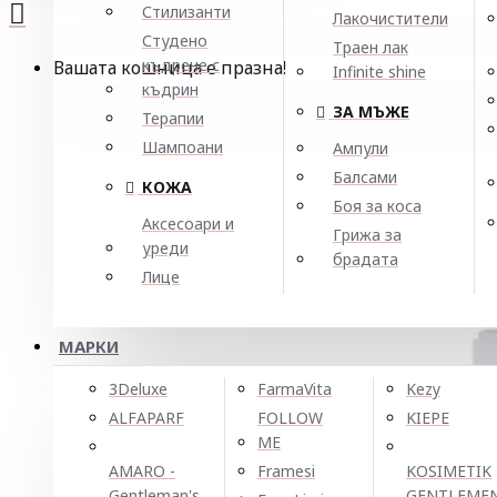
Стилизанти
Лакочистители
Студено
Траен лак
къдрене с
Вашата кошница е празна!
Infinite shine
къдрин
ЗА МЪЖЕ
Терапии
Шампоани
Ампули
Балсами
КОЖА
Боя за коса
Аксесоари и
Грижа за
уреди
брадата
Лице
МАРКИ
3Deluxe
FarmaVita
Kezy
ALFAPARF
FOLLOW
KIEPE
ME
AMARO -
Framesi
KOSIMETIK
Gentleman's
GENTLEME