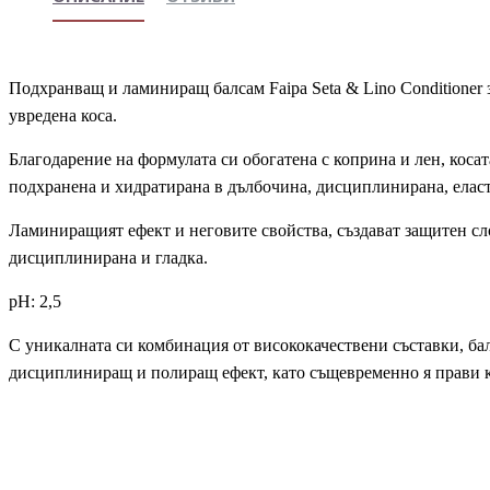
Подхранващ и ламиниращ балсам Faipa Seta & Lino Conditioner з
увредена коса.
Благодарение на формулата си обогатена с коприна и лен, косат
подхранена и хидратирана в дълбочина, дисциплинирана, еласт
Ламиниращият ефект и неговите свойства, създават защитен сло
дисциплинирана и гладка.
pH: 2,5
С уникалната си комбинация от висококачествени съставки, бал
дисциплиниращ и полиращ ефект, като същевременно я прави к