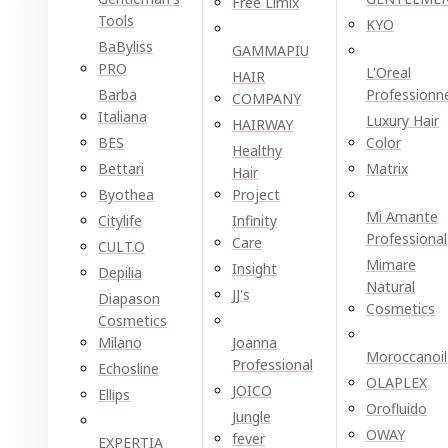
Free Limix
Tools
KYO
BaByliss
GAMMAPIU
PRO
L'Oreal
HAIR
Barba
Professionn
COMPANY
Italiana
Luxury Hair
HAIRWAY
BES
Color
Healthy
Bettari
Matrix
Hair
Byothea
Project
Mi Amante
Citylife
Infinity
Professional
Care
CULT.O
Mimare
Insight
Depilia
Natural
JJ's
Diapason
Cosmetics
Cosmetics
Milano
Joanna
Moroccanoil
Professional
Echosline
OLAPLEX
JOICO
Ellірѕ
Orofluido
Jungle
OWAY
fever
EXPERTIA