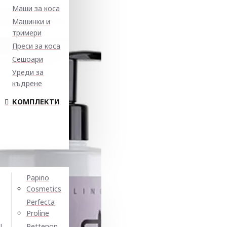
Маши за коса
Машинки и
тримери
Преси за коса
Сешоари
Уреди за
къдрене
КОМПЛЕКТИ
Papino
Cosmetics
Perfecta
Proline
N
Pettenon