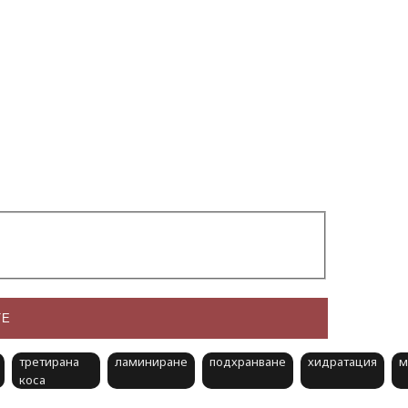
ТЕ
третирана
ламиниране
подхранване
хидратация
м
коса