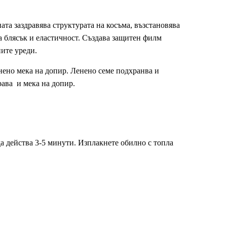
ата заздравява структурата на косъма, възстановява
а блясък и еластичност. Създава защитен филм
ите уреди.
инено мека на допир. Ленено семе подхранва и
рава и мека на допир.
а действа 3-5 минути. Изплакнете обилно с топла