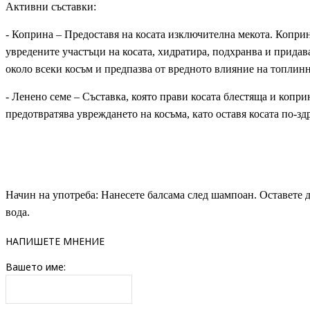
Активни съставки:
- Коприна – Предоставя на косата изключителна мекота. Коприн
увредените участъци на косата, хидратира, подхранва и придав
около всеки косъм и предпазва от вредното влияние на топлинн
- Ленено семе – Съставка, която прави косата блестяща и копр
предотвратява увреждането на косъма, като оставя косата по-зд
Начин на употреба: Нанесете балсама след шампоан. Оставете д
вода.
НАПИШЕТЕ МНЕНИЕ
Вашето име: