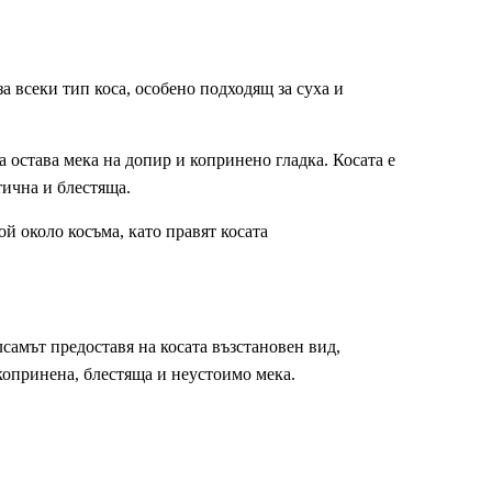
а всеки тип коса, особено подходящ за суха и
а остава мека на допир и копринено гладка. Косата е
ична и блестяща.
й около косъма, като правят косата
самът предоставя на косата възстановен вид,
опринена, блестяща и неустоимо мека.