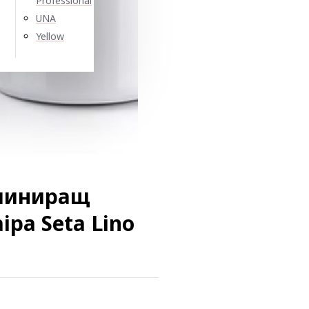
Professional
UNA
Yellow
аминиращ
ipa Seta Lino