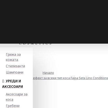
Грижа за
кожата
Стилизанти
Шампоани
Начало
лсам с ламиниращ ефект за всеки тип коса Faipa Seta Lino Conditione
УРЕДИ И
АКСЕСОАРИ
Аксесоари за
коса
Гребени