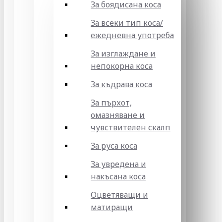
За боядисана коса
За всеки тип коса/
ежедневна употреба
За изглаждане и
непокорна коса
За къдрава коса
За пърхот,
омазняване и
чувствителен скалп
За руса коса
За увредена и
накъсана коса
Оцветяващи и
матиращи