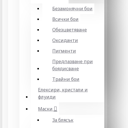
Безамонячни бои
Всички бои
Обезцветяване
Оксиданти
Пигменти
Предпазване при
боядисване
Трайни бои
Елексири, кристали и
флуиди
Маски
За блясък