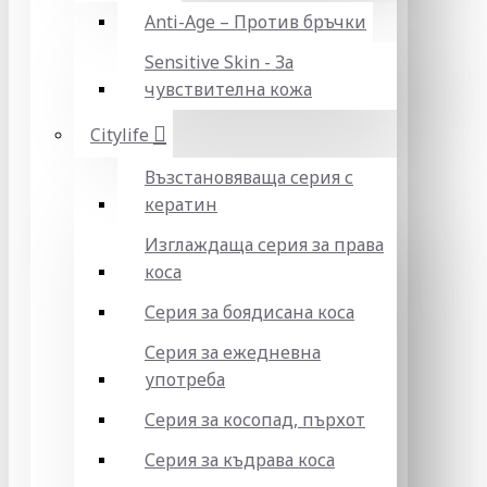
Anti-Age – Против бръчки
Sensitive Skin - За
чувствителна кожа
Citylife
Възстановяваща серия с
кератин
Изглаждаща серия за права
коса
Серия за боядисана коса
Серия за ежедневна
употреба
Серия за косопад, пърхот
Серия за къдрава коса