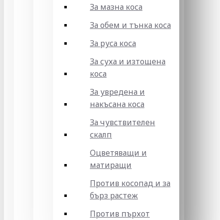
За мазна коса
За обем и тънка коса
За руса коса
За суха и изтощена
коса
За увредена и
накъсана коса
За чувствителен
скалп
Оцветяващи и
матиращи
Против косопад и за
бърз растеж
Против пърхот