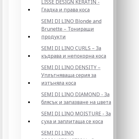
LISSE DESIGN KERATIN -
Гладка и права коса
SEMI DI LINO Blonde and
Brunette – Тониращи
продукти
SEMI DI LINO CURLS – За
къдрава и непокорна коса
SEMI DI LINO DENSITY –
Уплътняваща серия за
изтъняла коса
SEMI DI LINO DIAMOND - За
блясък и запазване на цвета
SEMI DI LINO MOISTURE - За
суха и заплитаща се коса
SEMI DI LINO