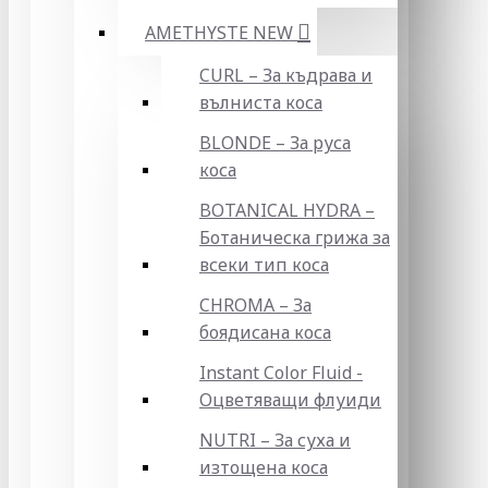
AMETHYSTE NEW
CURL – За къдрава и
вълниста коса
BLONDE – За руса
коса
BOTANICAL HYDRA –
Ботаническа грижа за
всеки тип коса
CHROMA – За
боядисана коса
Instant Color Fluid -
Оцветяващи флуиди
NUTRI – За суха и
изтощена коса