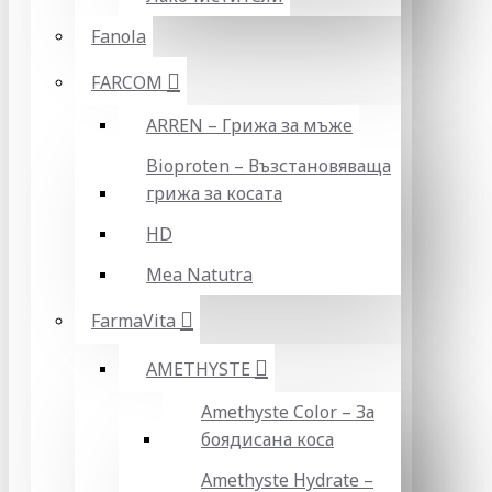
Fanola
FARCOM
ARREN – Грижа за мъже
Bioproten – Възстановяваща
грижа за косата
HD
Mea Natutra
FarmaVita
AMETHYSTE
Amethyste Color – За
боядисана коса
Amethyste Hydrate –