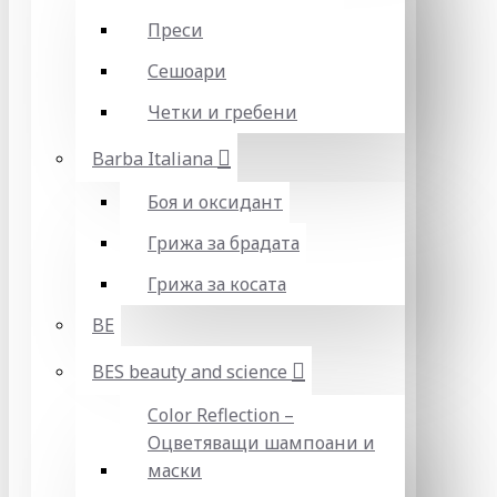
Преси
Сешоари
Четки и гребени
Barba Italiana
Боя и оксидант
Грижа за брадата
Грижа за косата
BE
BES beauty and science
Color Reflection –
Оцветяващи шампоани и
маски