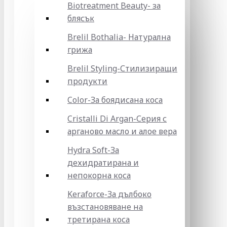
Biotreatment Beauty- за
блясък
Brelil Bothalia- Натурална
грижа
Brelil Styling-Стилизиращи
продукти
Color-За боядисана коса
Cristalli Di Argan-Серия с
арганово масло и алое вера
Hydra Soft-За
дехидратирана и
непокорна коса
Keraforce-За дълбоко
възстановяване на
третирана коса