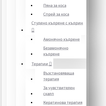
Пяна за коса
Спрей за коса
Студено къдрене с къдрин
Амонячно къдрене
Безамонячно
къдрене
Терапии
Възстановяваща
терапия
За чувствителен
скалп
Кератинова терапия