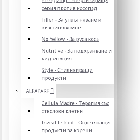
Energizing - Енергизираща
серия против косопад
Filler - За уплътняване и
възстановяване
No Yellow - За руса коса
Nutritive - За подхранване и
хидратация
Style - Стилизиращи
продукти
ALFAPARF
Cellula Madre - Терапия със
стволови клетки
Invisible Root - Оцветяващи
продукти за корени