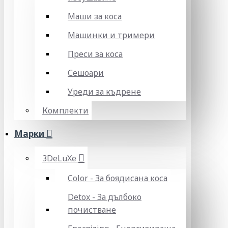
Маши за коса
Машинки и тримери
Преси за коса
Сешоари
Уреди за къдрене
Комплекти
Марки
3DeLuXe
Color - За боядисана коса
Detox - За дълбоко
почистване