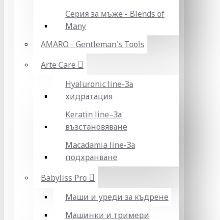
Серия за мъже - Blends of
Many
AMARO - Gentleman's Tools
Arte Care
Hyaluronic line-За
хидратация
Keratin line–За
възстановяване
Macadamia line-За
подхранване
Babyliss Pro
Маши и уреди за къдрене
Машинки и тримери