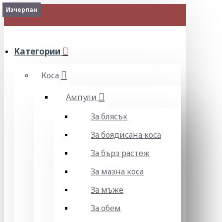
Изчерпан
Изчерпан
Изчерпан
МЕНЮ
Категории
Коса
Ампули
За блясък
За боядисана коса
За бърз растеж
За мазна коса
За мъже
За обем