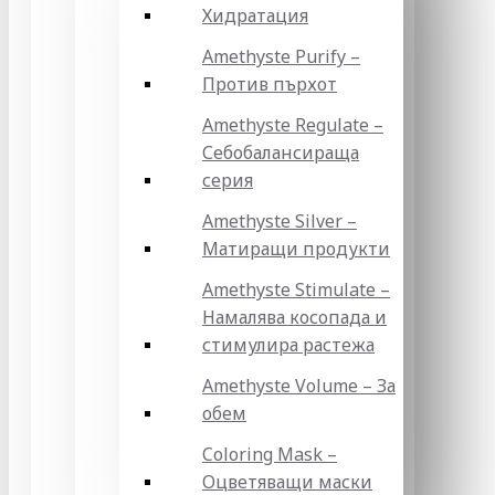
Хидратация
Amethyste Purify –
Против пърхот
Amethyste Regulate –
Себобалансираща
серия
Amethyste Silver –
Матиращи продукти
Amethyste Stimulate –
Намалява косопада и
стимулира растежа
Amethyste Volume – За
обем
Coloring Mask –
Оцветяващи маски