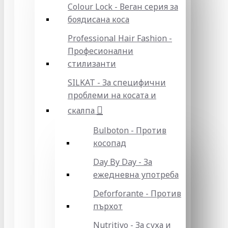
Colour Lock - Веган серия за
боядисана коса
Professional Hair Fashion -
Професионални
стилизанти
SILKAT - За специфични
проблеми на косата и
скалпа
Bulboton - Против
косопад
Day By Day - За
ежедневна употреба
Deforforante - Против
пърхот
Nutritivo - За суха и