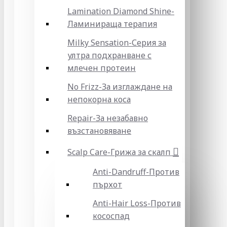
Lamination Diamond Shine-
Ламинираща терапия
Milky Sensation-Серия за
ултра подхранване с
млечен протеин
No Frizz-За изглаждане на
непокорна коса
Repair-За незабавно
възстановяване
Scalp Care-Грижа за скалп
Anti-Dandruff-Против
пърхот
Anti-Hair Loss-Против
кососпад