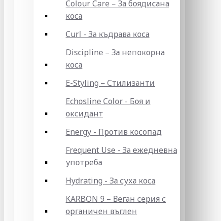
Colour Care – За боядисана
коса
Curl - За къдрава коса
Discipline – За непокорна
коса
E-Styling – Стилизанти
Echosline Color - Боя и
оксидант
Energy - Против косопад
Frequent Use - За ежедневна
употреба
Hydrating - За суха коса
KARBON 9 – Веган серия с
органичен въглен