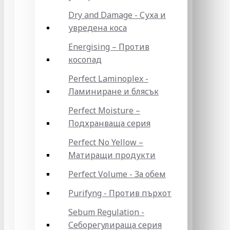
Dry and Damage - Суха и
увредена коса
Energising – Против
косопад
Perfect Laminoplex -
Ламиниране и блясък
Perfect Moisture –
Подхранваща серия
Perfect No Yellow –
Матиращи продукти
Perfect Volume - За обем
Purifyng - Против пърхот
Sebum Regulation -
Себорегулираща серия