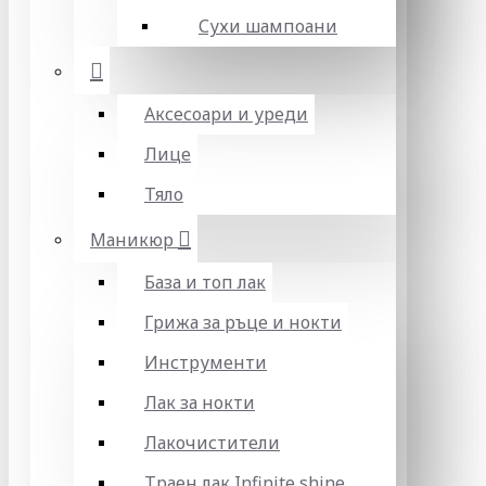
Сухи шампоани
Аксесоари и уреди
Лице
Тяло
Маникюр
База и топ лак
Грижа за ръце и нокти
Инструменти
Лак за нокти
Лакочистители
Траен лак Infinite shine