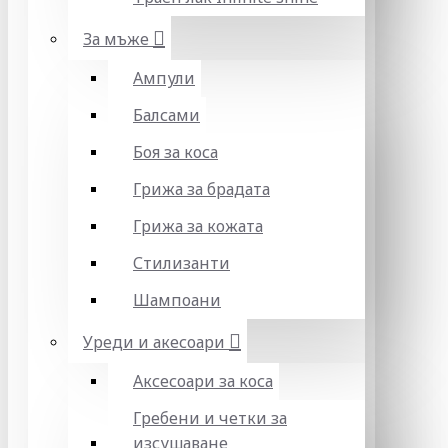
За мъже
Ампули
Балсами
Боя за коса
Грижа за брадата
Грижа за кожата
Стилизанти
Шампоани
Уреди и акесоари
Аксесоари за коса
Гребени и четки за
изсушаване