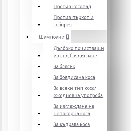
Против косопад
Против пърхот и
себорея
Шампоани
Дълбоко почистващи
и след боядисване
За блясък
За боядисана коса
За всеки тип коса/
ежедневна употреба
За изглаждане на
непокорна коса
За къдрава коса