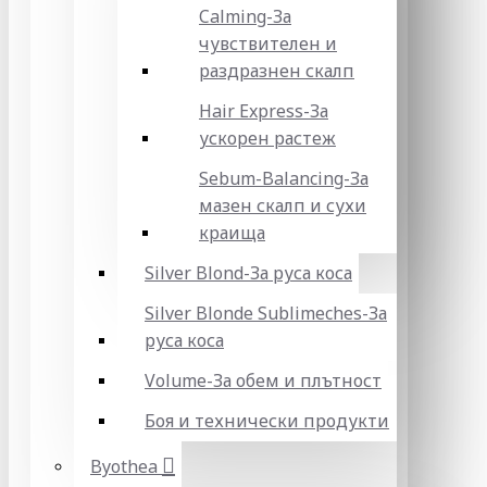
Calming-За
чувствителен и
раздразнен скалп
Hair Express-За
ускорен растеж
Sebum-Balancing-За
мазен скалп и сухи
краища
Silver Blond-За руса коса
Silver Blonde Sublіmeches-За
руса коса
Volume-За обем и плътност
Боя и технически продукти
Byothea