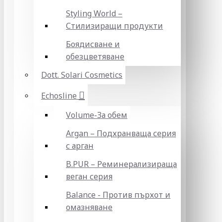
Styling World –
Стилизиращи продукти
Боядисване и
обезцветяване
Dott. Solari Cosmetics
Echosline
Volume-За обем
Argan – Подхранваща серия
с арган
B.PUR – Реминерализираща
веган серия
Balance - Против пърхот и
омазняване