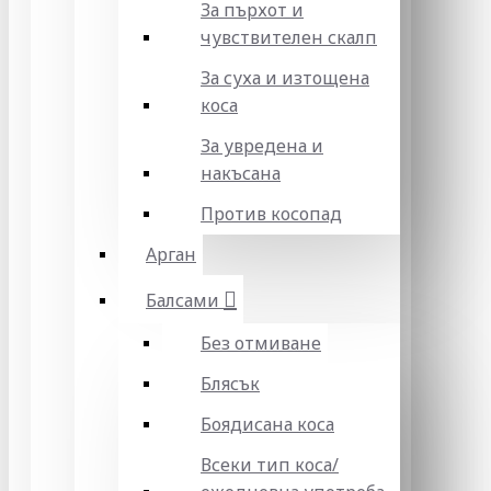
За пърхот и
чувствителен скалп
За суха и изтощена
коса
За увредена и
накъсана
Против косопад
Арган
Балсами
Без отмиване
Блясък
Боядисана коса
Всеки тип коса/