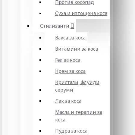
Против косопад
Суха и изтощена коса
Стилизанти
Вакса за коса
Витамини за коса
Гел за коса
Крем за коса
Кристали, флуиди,
серуми
Лак за коса
Масла и терапии за
коса
Пудра за коса