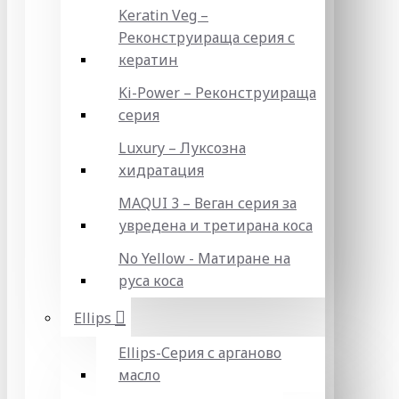
Keratin Veg –
Реконструираща серия с
кератин
Ki-Power – Реконструираща
серия
Luxury – Луксозна
хидратация
MAQUI 3 – Веган серия за
увредена и третирана коса
No Yellow - Матиране на
руса коса
Ellips
Ellips-Серия с арганово
масло