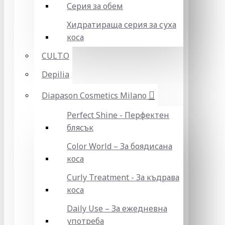
Серия за обем
Хидратираща серия за суха
коса
CULT.O
Depilia
Diapason Cosmetics Milano
Perfect Shine - Перфектен
блясък
Color World – За боядисана
коса
Curly Treatment - За къдрава
коса
Daily Use – За ежедневна
употреба