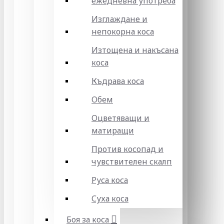
ежедневна употреба
Изглаждане и
непокорна коса
Изтощена и накъсана
коса
Къдрава коса
Обем
Оцветяващи и
матиращи
Против косопад и
чувствителен скалп
Руса коса
Суха коса
Боя за коса