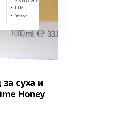
Professional
UNA
Yellow
за суха и
lime Honey