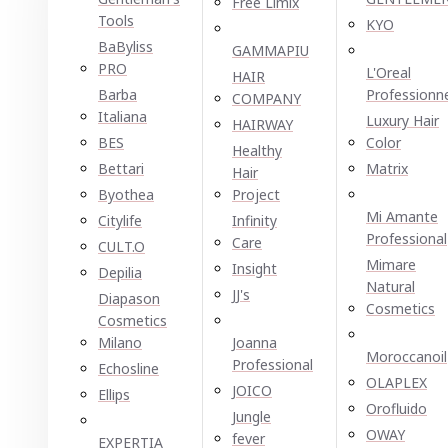
Free Limix
Tools
KYO
BaByliss
GAMMAPIU
PRO
L'Oreal
HAIR
Barba
Professionn
COMPANY
Italiana
Luxury Hair
HAIRWAY
BES
Color
Healthy
Bettari
Matrix
Hair
Byothea
Project
Mi Amante
Citylife
Infinity
Professional
Care
CULT.O
Mimare
Insight
Depilia
Natural
JJ's
Diapason
Cosmetics
Cosmetics
Milano
Joanna
Moroccanoil
Professional
Echosline
OLAPLEX
JOICO
Ellірѕ
Orofluido
Jungle
OWAY
fever
EXPERTIA