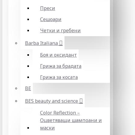
Преси
Сешоари
Четки и гребени
Barba Italiana
Боя и оксидант
Грижа за брадата
Грижа за косата
BE
BES beauty and science
Color Reflection –
Оцветяващи шампоани и
маски