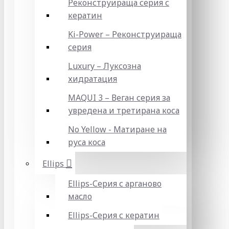
Реконструираща серия с
кератин
Ki-Power – Реконструираща
серия
Luxury – Луксозна
хидратация
MAQUI 3 – Веган серия за
увредена и третирана коса
No Yellow - Матиране на
руса коса
Ellips
Ellips-Серия с арганово
масло
Ellips-Серия с кератин