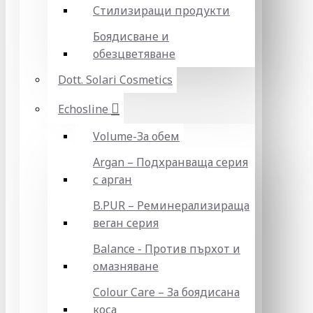
Стилизиращи продукти
Боядисване и
обезцветяване
Dott. Solari Cosmetics
Echosline
Volume-За обем
Argan – Подхранваща серия
с арган
B.PUR – Реминерализираща
веган серия
Balance - Против пърхот и
омазняване
Colour Care – За боядисана
коса