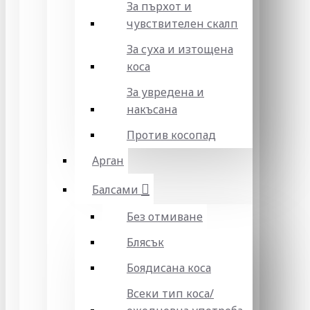
За пърхот и
чувствителен скалп
За суха и изтощена
коса
За увредена и
накъсана
Против косопад
Арган
Балсами
Без отмиване
Блясък
Боядисана коса
Всеки тип коса/