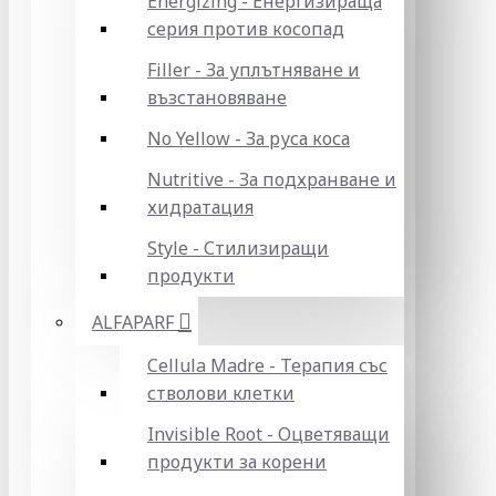
Energizing - Енергизираща
серия против косопад
Filler - За уплътняване и
възстановяване
No Yellow - За руса коса
Nutritive - За подхранване и
хидратация
Style - Стилизиращи
продукти
ALFAPARF
Cellula Madre - Терапия със
стволови клетки
Invisible Root - Оцветяващи
продукти за корени