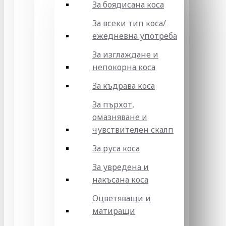
За боядисана коса
За всеки тип коса/
ежедневна употреба
За изглаждане и
непокорна коса
За къдрава коса
За пърхот,
омазняване и
чувствителен скалп
За руса коса
За увредена и
накъсана коса
Оцветяващи и
матиращи