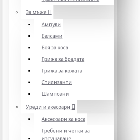
За мъже
Ампули
Балсами
Боя за коса
Грижа за брадата
Грижа за кожата
Стилизанти
Шампоани
Уреди и акесоари
Аксесоари за коса
Гребени и четки за
изсушаване