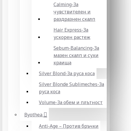
Calming-За
чувствителен и
раздразнен скалп
Hair Express-За
ускорен растеж
Sebum-Balancing-За
мазен скалп и сухи
краища
Silver Blond-За руса коса
Silver Blonde Sublіmeches-За
руса коса
Volume-За обем и плътност
Byothea
Anti-Age – Против бръчки