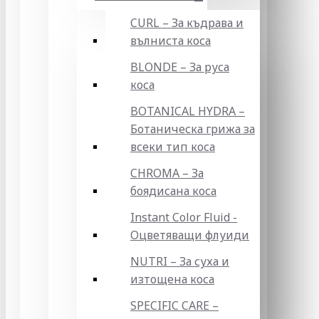
CURL – За къдрава и
вълниста коса
BLONDE – За руса
коса
BOTANICAL HYDRA –
Ботаническа грижа за
всеки тип коса
CHROMA – За
боядисана коса
Instant Color Fluid -
Оцветяващи флуиди
NUTRI – За суха и
изтощена коса
SPECIFIC CARE –