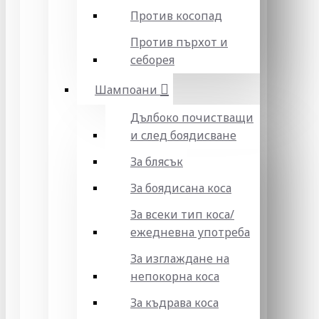
Против косопад
Против пърхот и
себорея
Шампоани
Дълбоко почистващи
и след боядисване
За блясък
За боядисана коса
За всеки тип коса/
ежедневна употреба
За изглаждане на
непокорна коса
За къдрава коса