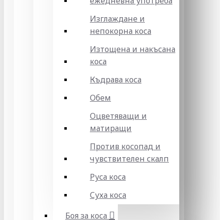
ежедневна употреба
Изглаждане и
непокорна коса
Изтощена и накъсана
коса
Къдрава коса
Обем
Оцветяващи и
матиращи
Против косопад и
чувствителен скалп
Руса коса
Суха коса
Боя за коса