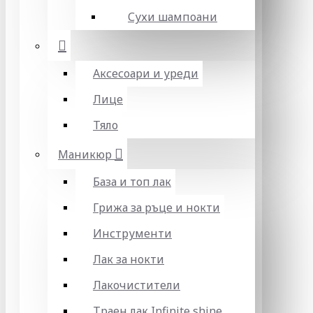
Сухи шампоани
Аксесоари и уреди
Лице
Тяло
Маникюр
База и топ лак
Грижа за ръце и нокти
Инструменти
Лак за нокти
Лакочистители
Траен лак Infinite shine