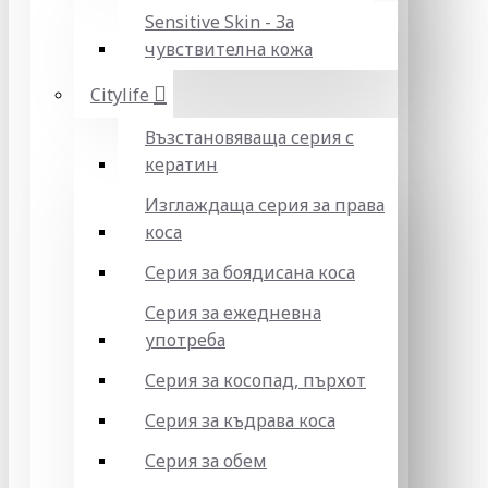
Sensitive Skin - За
чувствителна кожа
Citylife
Възстановяваща серия с
кератин
Изглаждаща серия за права
коса
Серия за боядисана коса
Серия за ежедневна
употреба
Серия за косопад, пърхот
Серия за къдрава коса
Серия за обем