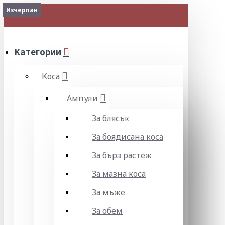
Изчерпан
МЕНЮ
Категории
Коса
Ампули
За блясък
За боядисана коса
За бърз растеж
За мазна коса
За мъже
За обем