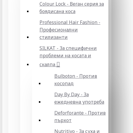
Colour Lock - Веган серия за
боядисана коса
Professional Hair Fashion -
Професионални
стилизанти
SILKAT - За специфични
проблеми на косата и
скалпа
Bulboton - Против
косопад
Day By Day - За
ежедневна употреба
Deforforante - Против
пърхот
Nutritivo - За суха и