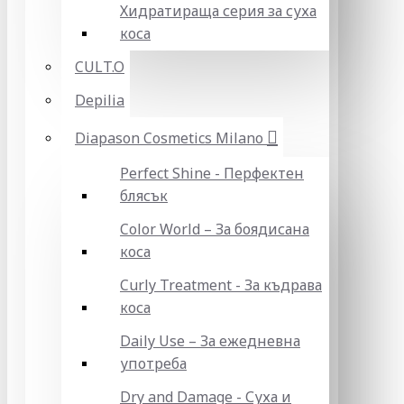
Хидратираща серия за суха
коса
CULT.O
Depilia
Diapason Cosmetics Milano
Perfect Shine - Перфектен
блясък
Color World – За боядисана
коса
Curly Treatment - За къдрава
коса
Daily Use – За ежедневна
употреба
Dry and Damage - Суха и