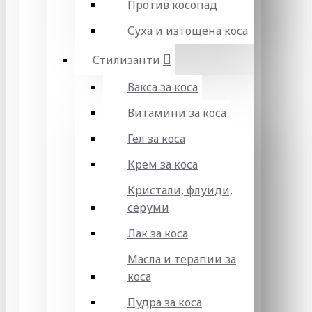
Против косопад
Суха и изтощена коса
Стилизанти
Вакса за коса
Витамини за коса
Гел за коса
Крем за коса
Кристали, флуиди,
серуми
Лак за коса
Масла и терапии за
коса
Пудра за коса