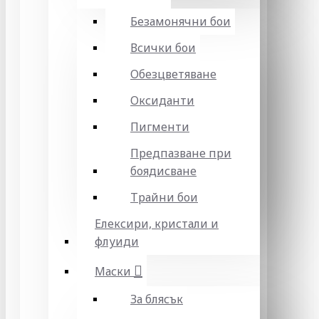
Безамонячни бои
Всички бои
Обезцветяване
Оксиданти
Пигменти
Предпазване при
боядисване
Трайни бои
Елексири, кристали и
флуиди
Маски
За блясък