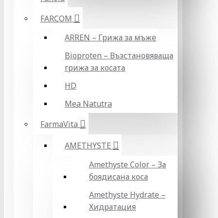
FARCOM
ARREN – Грижа за мъже
Bioproten – Възстановяваща
грижа за косата
HD
Mea Natutra
FarmaVita
AMETHYSTE
Amethyste Color – За
боядисана коса
Amethyste Hydrate –
Хидратация