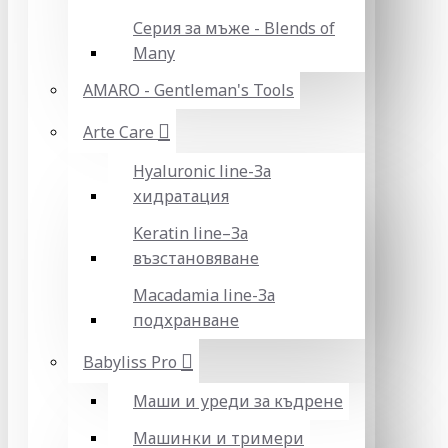
Серия за мъже - Blends of
Many
AMARO - Gentleman's Tools
Arte Care
Hyaluronic line-За
хидратация
Keratin line–За
възстановяване
Macadamia line-За
подхранване
Babyliss Pro
Маши и уреди за къдрене
Машинки и тримери