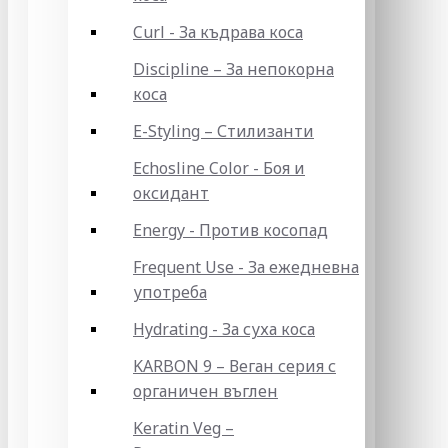
Curl - За къдрава коса
Discipline – За непокорна
коса
E-Styling – Стилизанти
Echosline Color - Боя и
оксидант
Energy - Против косопад
Frequent Use - За ежедневна
употреба
Hydrating - За суха коса
KARBON 9 – Веган серия с
органичен въглен
Keratin Veg –