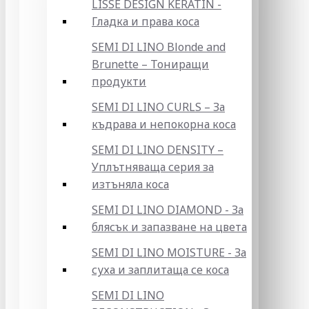
LISSE DESIGN KERATIN -
Гладка и права коса
SEMI DI LINO Blonde and
Brunette – Тониращи
продукти
SEMI DI LINO CURLS – За
къдрава и непокорна коса
SEMI DI LINO DENSITY –
Уплътняваща серия за
изтъняла коса
SEMI DI LINO DIAMOND - За
блясък и запазване на цвета
SEMI DI LINO MOISTURE - За
суха и заплитаща се коса
SEMI DI LINO