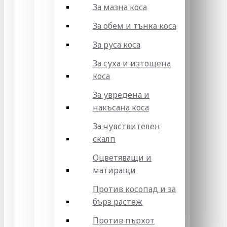
За мазна коса
За обем и тънка коса
За руса коса
За суха и изтощена
коса
За увредена и
накъсана коса
За чувствителен
скалп
Оцветяващи и
матиращи
Против косопад и за
бърз растеж
Против пърхот