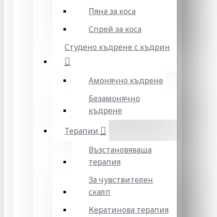
Пяна за коса
Спрей за коса
Студено къдрене с къдрин
Амонячно къдрене
Безамонячно
къдрене
Терапии
Възстановяваща
терапия
За чувствителен
скалп
Кератинова терапия