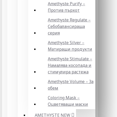
Amethyste Purify –
Против пърхот
Amethyste Regulate –
Себобалансираща
серия
Amethyste Silver –
Матиращи продукти
Amethyste Stimulate –
Намалява косопада и
стимулира растежа
Amethyste Volume – За
обем
Coloring Mask –
Оцветяващи маски
AMETHYSTE NEW