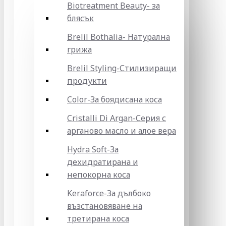
Biotreatment Beauty- за
блясък
Brelil Bothalia- Натурална
грижа
Brelil Styling-Стилизиращи
продукти
Color-За боядисана коса
Cristalli Di Argan-Серия с
арганово масло и алое вера
Hydra Soft-За
дехидратирана и
непокорна коса
Keraforce-За дълбоко
възстановяване на
третирана коса