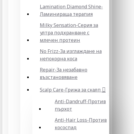
Lamination Diamond Shine-
Ламинираща терапия
Milky Sensation-Серия за
ултра подхранване с
млечен протеин
No Frizz-За изглаждане на
непокорна коса
Repair-За незабавно
възстановяване
Scalp Care-Грижа за скалп
Anti-Dandruff-Против
пърхот
Anti-Hair Loss-Против
кососпад