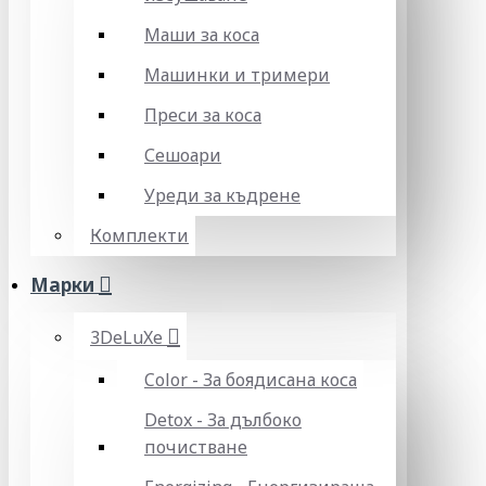
Маши за коса
Машинки и тримери
Преси за коса
Сешоари
Уреди за къдрене
Комплекти
Марки
3DeLuXe
Color - За боядисана коса
Detox - За дълбоко
почистване